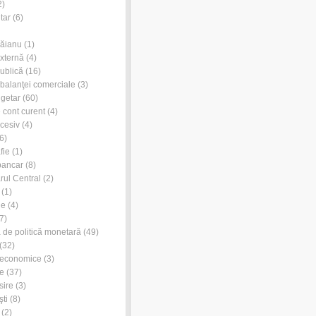
2)
tar
(6)
Dăianu
(1)
externă
(4)
publică
(16)
l balanţei comerciale
(3)
ugetar
(60)
e cont curent
(4)
xcesiv
(4)
6)
fie
(1)
bancar
(8)
rul Central
(2)
(1)
ie
(4)
7)
de politică monetară
(49)
(32)
 economice
(3)
e
(37)
sire
(3)
ti
(8)
(2)