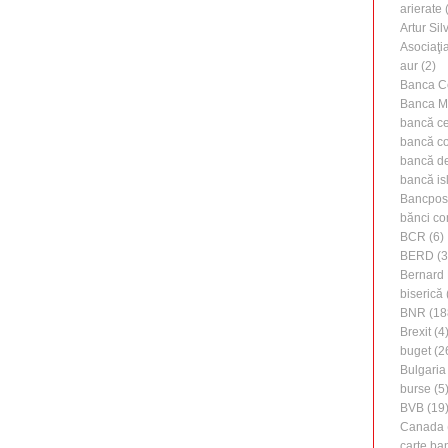
arierate
(
Artur Silv
Asociaţi
aur
(2)
Banca C
Banca M
bancă ce
bancă c
bancă de 
bancă is
Bancpos
bănci co
BCR
(6)
BERD
(3
Bernard 
biserică
BNR
(18
Brexit
(4
buget
(2
Bulgaria
burse
(5
BVB
(19
Canada
carte ba