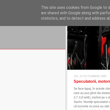
REFLECŢII EC
This site uses cookies from Google to de
blog de reflecţii, informaţii şi 
are shared with Google along with perfo
statistics, and to detect and address a
JOI, 23 OCTOMBRIE 2008
Speculatorii, motoru
Se face tapaj, în aceste zil
care au pus gînd rău bietul
3,7-3,8 lei/€), mizînd pe o
Sachs. Numiţii speculatori a
că lucrurile nu prea au stat