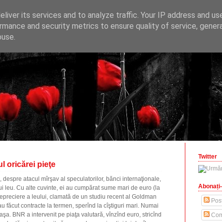
ONOMICE
liver its services and to analyze traffic. Your IP address and us
opinii economice
rmance and security metrics to ensure quality of service, gene
buse.
zilisteanu.ro
Twitter
l oricărei pieţe
e, despre atacul mîrşav al speculatorilor, bănci internaţionale,
Abonați-
ui leu. Cu alte cuvinte, ei au cumpărat sume mari de euro (la
 depreciere a leului, clamată de un studiu recent al Goldman
Post
u făcut contracte la termen, sperînd la cîştiguri mari. Numai
 aşa. BNR a intervenit pe piaţa valutară, vînzînd euro, stricînd
Com