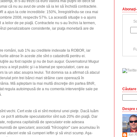
cadenţă, ei s-au trezit că euro valora mai puţini lei decît se
Numai că nu au avut de unde să ia lei să închidă contractele.
Abonaţi-
a ajus la cote incredibile: 150%, înregistrîndu-se cea mai
tombrie 2008, respectiv 57%. La această situaţie s-a ajuns
Sc
 a leilor de pe piaţă. Contractele nu s-au închis la termen,
obînzi penalizatoare consistente, iar piaţa monetară are de
Fu
tre români, sub 1% au creditele indexate la ROBOR, iar
lurile atinse în aceste zile sînt o catastrofă pentru ei.
uţiile au fost rapide şi nu de bun augur. Guvernatorul Mugur
escu a ieşit public şi i-a blamat pe speculatori, care au
rs la un atac asupra leului. Tot domnia sa a afirmat că atacul
derulat prin trei bănci mari străine care operează în
ânia. Mă aşteptam la mai multă discreţie din partea BNR,
Căutare 
tat regula autoimpusă de a nu comenta intervenţiile sale pe
ă.
Despre 
sînt vechi. Cert este că ei sînt motorul unei pieţe. Dacă luăm
e ce pot fi atribuite speculatorilor sînt sub 20% din piaţă. Dar
ate, noţiunea capitalistă de
speculator
este adesea
munistă de
speculant
, asociată "hîrciogilor" care acumulau în
nei afaceri este să cumperi ieftin şi să vinzi scump. Aşa-
Ion R