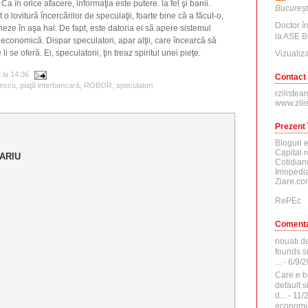
 Ca în orice afacere, informaţia este putere. la fel şi banii.
Bucureşt
 lovitură încercărilor de speculaţii, foarte bine că a făcut-o,
Doctor î
eze în aşa hal. De fapt, este datoria ei să apere sistemul
la ASE B
oeconomică. Dispar speculatori, apar alţii, care încearcă să
i se oferă. Ei, speculatorii, ţin treaz spiritul unei pieţe.
Vizualiza
u
la
14:36
Contact
rescu
,
piaţă interbancară
,
ROBOR
,
speculatori
rzilistea
www.zili
Prezent 
Bloguri 
Capital.r
ARIU
Cotidian
Imopedia
Ziare.co
RePEc
Comenta
nouati d
founds sr
...
- 6/9/
Care e b
default 
d...
- 11/
economi