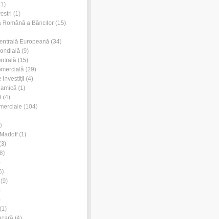
1)
estri
(1)
a Română a Băncilor
(15)
entrală Europeană
(34)
ondială
(9)
ntrală
(15)
omercială
(29)
investiţii
(4)
lamică
(1)
t
(4)
merciale
(104)
)
Madoff
(1)
(3)
8)
)
6)
(9)
)
)
(1)
ncară
(4)