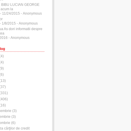
E BIBU LUCIAN GEORGE
 acum la
- 11/24/2015
- Anonymous
or
- 1/8/2015
- Anonymous
ua As dori informatii despre
tea
/2016
- Anonymous
log
(
4
)
(
4
)
(
9
)
(
6
)
(
13
)
(
37
)
(
331
)
(
406
)
(
16
)
cembrie
(
3
)
embrie
(
3
)
ombrie
(
6
)
za cărţilor de credit