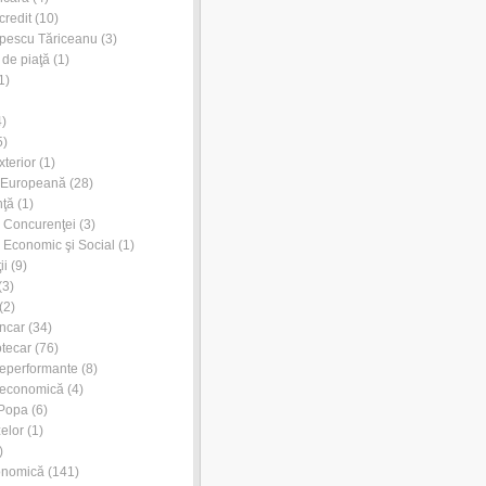
credit
(10)
pescu Tăriceanu
(3)
 de piaţă
(1)
1)
)
5)
xterior
(1)
 Europeană
(28)
nţă
(1)
l Concurenţei
(3)
l Economic şi Social
(1)
ii
(9)
(3)
(2)
ancar
(34)
otecar
(76)
neperformante
(8)
 economică
(4)
 Popa
(6)
zelor
(1)
)
onomică
(141)