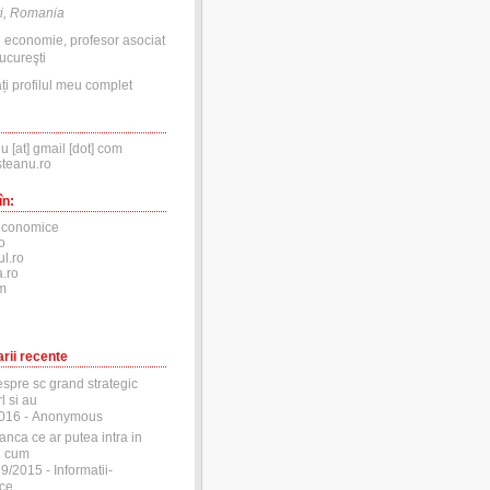
i, Romania
n economie, profesor asociat
ucureşti
ți profilul meu complet
nu [at] gmail [dot] com
steanu.ro
în:
economice
o
ul.ro
.ro
m
rii recente
espre sc grand strategic
l si au
2016
- Anonymous
anca ce ar putea intra in
si cum
29/2015
- Informatii-
ce