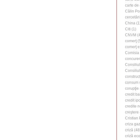
carte de 
Călin Po
cercetări
China
(1
Citi
(1)
CNVM
(4
comerţ
(
comerţ e
Comisia
concure
Consiliu
Consiliu
construcţ
consum
corupţie
credit b
credit ip
credite 
creştere
Cristian
criza ga
criză
(48
criză ec