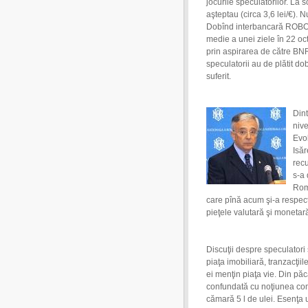
jocurile speculatorilor. La s
aşteptau (circa 3,6 lei/€). 
Dobînd interbancară ROBOR 
medie a unei ziele în 22 oc
prin aspirarea de către BNR
speculatorii au de plătit d
suferit.
Din
nive
Evol
Isăr
recu
s-a 
Rom
care pînă acum şi-a respec
pieţele valutară şi monetar
Discuţii despre speculatori 
piaţa imobiliară, tranzacţiil
ei menţin piaţa vie. Din păc
confundată cu noţiunea co
cămară 5 l de ulei. Esenţa u