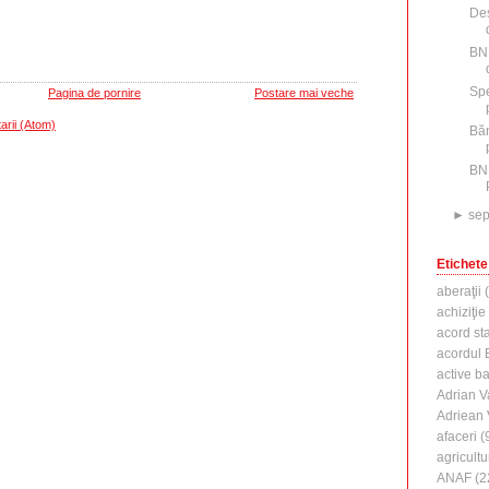
Des
BNR
Spe
Pagina de pornire
Postare mai veche
arii (Atom)
Băn
BN
►
sep
Etichete
aberaţii
(
achiziţie
acord st
acordul B
active b
Adrian V
Adriean
afaceri
(
agricultu
ANAF
(2