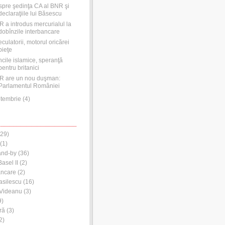
pre şedinţa CA al BNR şi
declaraţiile lui Băsescu
 a introdus mercurialul la
dobînzile interbancare
culatorii, motorul oricărei
pieţe
cile islamice, speranţă
pentru britanici
R are un nou duşman:
Parlamentul României
tembrie
(
4
)
29)
(1)
and-by
(36)
asel II
(2)
ancare
(2)
asilescu
(16)
 Videanu
(3)
9)
ră
(3)
2)