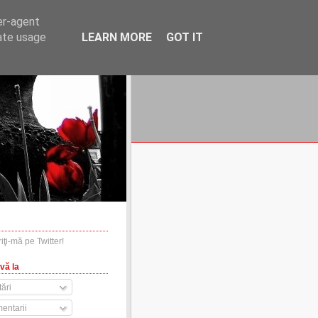
er-agent
rate usage
LEARN MORE
GOT IT
financiare.ro
contact
vă la
ări
entarii