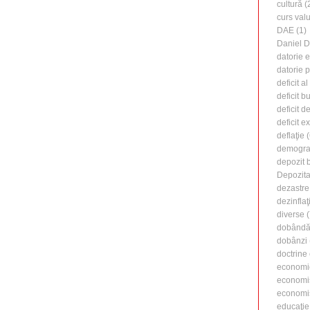
cultură
(
curs valu
DAE
(1)
Daniel 
datorie 
datorie 
deficit a
deficit b
deficit d
deficit e
deflaţie
(
demogra
depozit 
Depozita
dezastre
dezinflaţ
diverse
(
dobândă 
dobânzi
doctrine
economi
economi
economiş
educaţie