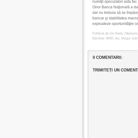
numiţii speculatori asta fac.
Onor Banca Naţională a dat o
dar nu trebuia să se împăun
bancar şi stabilitatea macr
exploateze oportunităţile ce l
Publicat de Ion Radu Ziliştean
Etichete:
BNR
,
leu
,
Mugur Isă
0 COMENTARII:
TRIMITEȚI UN COMENT