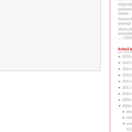
ATENTI
lucreaza
Global...
Thanks f
sharing!
„Buna zi
seriozita
...
- 7/25
Arhivă b
►
2016
►
2015
►
2014
►
2013
►
2012
►
2011
►
2010
►
2009
▼
2008
►
de
►
noi
▼
oct
Cri