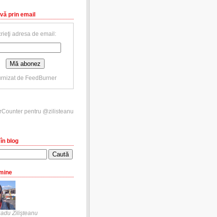
vă prin email
rieţi adresa de email:
rnizat de
FeedBurner
în blog
mine
adu Zilişteanu