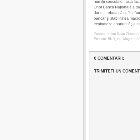
numiţii speculatori asta fac.
Onor Banca Naţională a dat o
dar nu trebuia să se împăun
bancar şi stabilitatea macr
exploateze oportunităţile ce l
Publicat de Ion Radu Ziliştean
Etichete:
BNR
,
leu
,
Mugur Isă
0 COMENTARII:
TRIMITEȚI UN COMENT