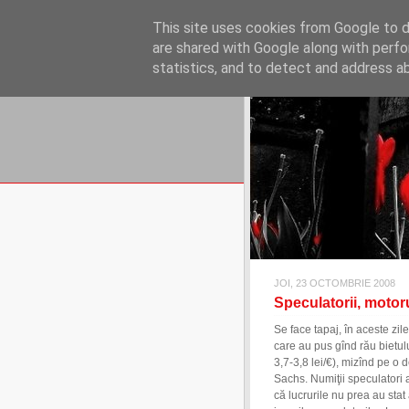
REFLECŢII EC
This site uses cookies from Google to de
blog de reflecţii, informaţii şi 
are shared with Google along with perfo
statistics, and to detect and address a
JOI, 23 OCTOMBRIE 2008
Speculatorii, motoru
Se face tapaj, în aceste zil
care au pus gînd rău bietul
3,7-3,8 lei/€), mizînd pe o
Sachs. Numiţii speculatori a
că lucrurile nu prea au stat