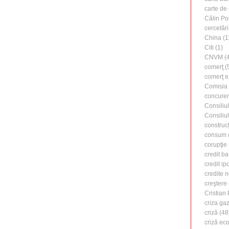
carte de 
Călin Po
cercetări
China
(1
Citi
(1)
CNVM
(4
comerţ
(
comerţ e
Comisia
concure
Consiliu
Consiliu
construcţ
consum
corupţie
credit b
credit ip
credite 
creştere
Cristian
criza ga
criză
(48
criză ec