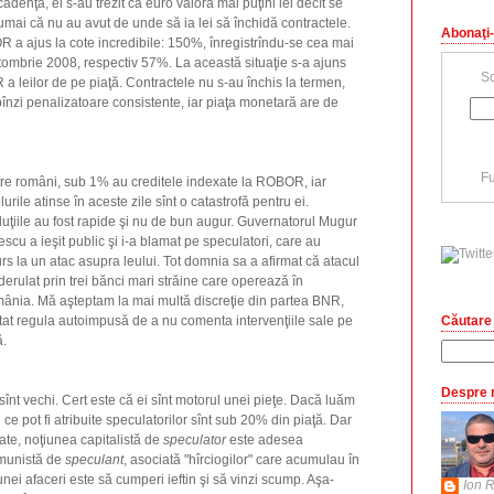
cadenţă, ei s-au trezit că euro valora mai puţini lei decît se
Numai că nu au avut de unde să ia lei să închidă contractele.
Abonaţi-
a ajus la cote incredibile: 150%, înregistrîndu-se cea mai
tombrie 2008, respectiv 57%. La această situaţie s-a ajuns
Sc
 a leilor de pe piaţă. Contractele nu s-au închis la termen,
obînzi penalizatoare consistente, iar piaţa monetară are de
Fu
tre români, sub 1% au creditele indexate la ROBOR, iar
lurile atinse în aceste zile sînt o catastrofă pentru ei.
uţiile au fost rapide şi nu de bun augur. Guvernatorul Mugur
escu a ieşit public şi i-a blamat pe speculatori, care au
rs la un atac asupra leului. Tot domnia sa a afirmat că atacul
derulat prin trei bănci mari străine care operează în
ânia. Mă aşteptam la mai multă discreţie din partea BNR,
Căutare 
tat regula autoimpusă de a nu comenta intervenţiile sale pe
ă.
Despre 
sînt vechi. Cert este că ei sînt motorul unei pieţe. Dacă luăm
e ce pot fi atribuite speculatorilor sînt sub 20% din piaţă. Dar
ate, noţiunea capitalistă de
speculator
este adesea
munistă de
speculant
, asociată "hîrciogilor" care acumulau în
nei afaceri este să cumperi ieftin şi să vinzi scump. Aşa-
Ion R