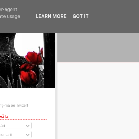
er-agent
rate usage
LEARN MORE
GOT IT
financiare.ro
contact
vă la
ări
entarii