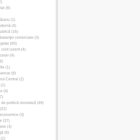
2)
tar
(6)
Dăianu
(1)
externă
(4)
publică
(16)
l balanţei comerciale
(3)
ugetar
(60)
e cont curent
(4)
xcesiv
(4)
6)
fie
(1)
bancar
(8)
rul Central
(2)
(1)
ie
(4)
7)
de politică monetară
(49)
(32)
 economice
(3)
e
(37)
sire
(3)
ti
(8)
(2)