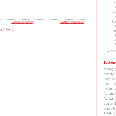
Des
BNR
Spe
Pagina de pornire
Postare mai veche
arii (Atom)
Băn
BN
►
sep
Etichete
aberaţii
(
achiziţie
acord st
acordul B
active b
Adrian V
Adriean
afaceri
(
agricultu
ANAF
(2