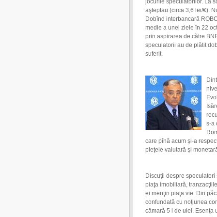
jocurile speculatorilor. La s
aşteptau (circa 3,6 lei/€). 
Dobînd interbancară ROBOR 
medie a unei ziele în 22 oc
prin aspirarea de către BNR
speculatorii au de plătit d
suferit.
Din
nive
Evol
Isăr
recu
s-a 
Rom
care pînă acum şi-a respec
pieţele valutară şi monetar
Discuţii despre speculatori 
piaţa imobiliară, tranzacţiil
ei menţin piaţa vie. Din păc
confundată cu noţiunea co
cămară 5 l de ulei. Esenţa u