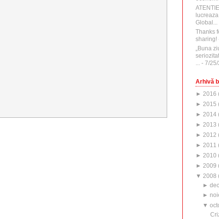
ATENTI
lucreaza
Global...
Thanks f
sharing!
„Buna zi
seriozita
...
- 7/25
Arhivă b
►
2016
►
2015
►
2014
►
2013
►
2012
►
2011
►
2010
►
2009
▼
2008
►
de
►
noi
▼
oct
Cri