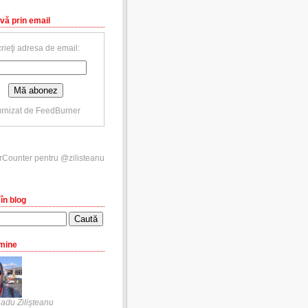
vă prin email
rieţi adresa de email:
rnizat de
FeedBurner
în blog
mine
adu Zilişteanu