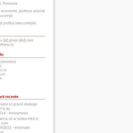
i, Romania
n economie, profesor asociat
ucureşti
ți profilul meu complet
nu [at] gmail [dot] com
steanu.ro
în:
economice
o
ul.ro
.ro
m
rii recente
espre sc grand strategic
l si au
2016
- Anonymous
anca ce ar putea intra in
si cum
29/2015
- Informatii-
ce