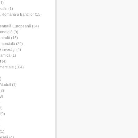
1)
estri
(1)
a Română a Băncilor
(15)
entrală Europeană
(34)
ondială
(9)
ntrală
(15)
omercială
(29)
investiţii
(4)
lamică
(1)
t
(4)
merciale
(104)
)
Madoff
(1)
(3)
8)
)
6)
(9)
)
)
(1)
ncară
(4)