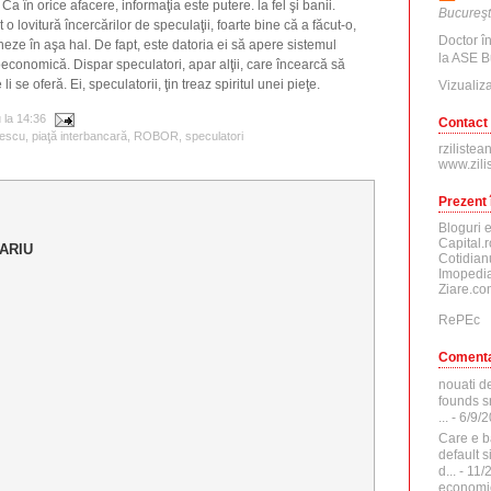
 Ca în orice afacere, informaţia este putere. la fel şi banii.
Bucureşt
 lovitură încercărilor de speculaţii, foarte bine că a făcut-o,
Doctor î
eze în aşa hal. De fapt, este datoria ei să apere sistemul
la ASE B
oeconomică. Dispar speculatori, apar alţii, care încearcă să
i se oferă. Ei, speculatorii, ţin treaz spiritul unei pieţe.
Vizualiza
u
la
14:36
Contact
rescu
,
piaţă interbancară
,
ROBOR
,
speculatori
rzilistea
www.zili
Prezent 
Bloguri 
Capital.r
ARIU
Cotidian
Imopedia
Ziare.co
RePEc
Comenta
nouati d
founds sr
...
- 6/9/
Care e b
default 
d...
- 11/
economi