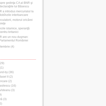
pre şedinţa CA al BNR şi
declaraţiile lui Băsescu
 a introdus mercurialul la
dobînzile interbancare
culatorii, motorul oricărei
pieţe
cile islamice, speranţă
pentru britanici
R are un nou duşman:
Parlamentul României
tembrie
(
4
)
29)
(1)
and-by
(36)
asel II
(2)
ancare
(2)
asilescu
(16)
 Videanu
(3)
9)
ră
(3)
2)