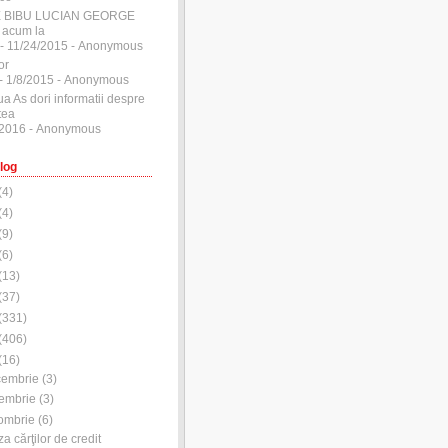
E BIBU LUCIAN GEORGE
 acum la
- 11/24/2015
- Anonymous
or
- 1/8/2015
- Anonymous
ua As dori informatii despre
tea
/2016
- Anonymous
log
(
4
)
(
4
)
(
9
)
(
6
)
(
13
)
(
37
)
(
331
)
(
406
)
(
16
)
cembrie
(
3
)
embrie
(
3
)
ombrie
(
6
)
za cărţilor de credit