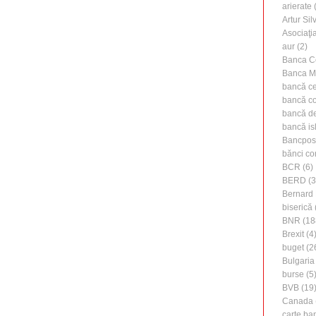
arierate
(
Artur Silv
Asociaţi
aur
(2)
Banca C
Banca M
bancă ce
bancă c
bancă de 
bancă is
Bancpos
bănci co
BCR
(6)
BERD
(3
Bernard 
biserică
BNR
(18
Brexit
(4
buget
(2
Bulgaria
burse
(5
BVB
(19
Canada
carte ba