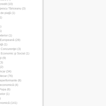
credit
(10)
pescu Tăriceanu
(3)
 de piaţă
(1)
1)
)
5)
xterior
(1)
 Europeană
(28)
nţă
(1)
l Concurenţei
(3)
l Economic şi Social
(1)
ii
(9)
(3)
(2)
ancar
(34)
otecar
(76)
neperformante
(8)
 economică
(4)
 Popa
(6)
zelor
(1)
)
onomică
(141)