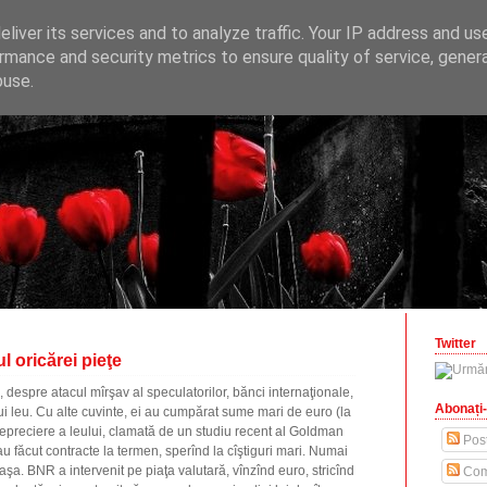
ONOMICE
liver its services and to analyze traffic. Your IP address and us
opinii economice
rmance and security metrics to ensure quality of service, gene
buse.
zilisteanu.ro
Twitter
l oricărei pieţe
e, despre atacul mîrşav al speculatorilor, bănci internaţionale,
Abonați-
ui leu. Cu alte cuvinte, ei au cumpărat sume mari de euro (la
 depreciere a leului, clamată de un studiu recent al Goldman
Post
u făcut contracte la termen, sperînd la cîştiguri mari. Numai
 aşa. BNR a intervenit pe piaţa valutară, vînzînd euro, stricînd
Com