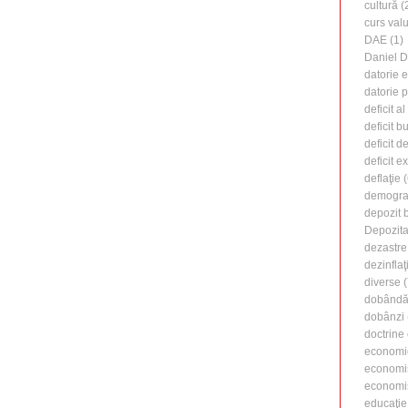
cultură
(
curs valu
DAE
(1)
Daniel 
datorie 
datorie 
deficit a
deficit b
deficit d
deficit e
deflaţie
(
demogra
depozit 
Depozita
dezastre
dezinflaţ
diverse
(
dobândă 
dobânzi
doctrine
economi
economi
economiş
educaţie