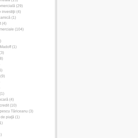
ntrală
(15)
omercială
(29)
investiţii
(4)
lamică
(1)
t
(4)
merciale
(104)
)
Madoff
(1)
(3)
8)
)
6)
(9)
)
)
(1)
ncară
(4)
credit
(10)
pescu Tăriceanu
(3)
 de piaţă
(1)
1)
)