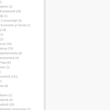
5)
xterior
(1)
 Europeană
(28)
nţă
(1)
l Concurenţei
(3)
l Economic şi Social
(1)
ii
(9)
(3)
(2)
ancar
(34)
otecar
(76)
neperformante
(8)
 economică
(4)
 Popa
(6)
zelor
(1)
)
onomică
(141)
2)
tar
(6)
Dăianu
(1)
externă
(4)
publică
(16)
l balanţei comerciale
(3)