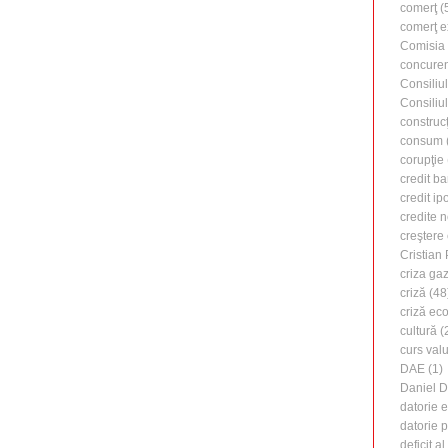
comerţ
(
comerţ e
Comisia
concure
Consiliu
Consiliu
construcţ
consum
corupţie
credit b
credit ip
credite 
creştere
Cristian
criza ga
criză
(48
criză ec
cultură
(
curs valu
DAE
(1)
Daniel 
datorie 
datorie 
deficit a