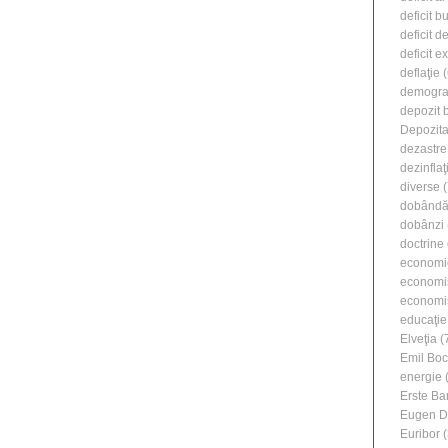
deficit b
deficit d
deficit e
deflaţie
(
demogra
depozit 
Depozita
dezastre
dezinflaţ
diverse
(
dobândă 
dobânzi
doctrine
economi
economi
economiş
educaţie
Elveţia
(
Emil Boc
energie
(
Erste Ba
Eugen D
Euribor
(