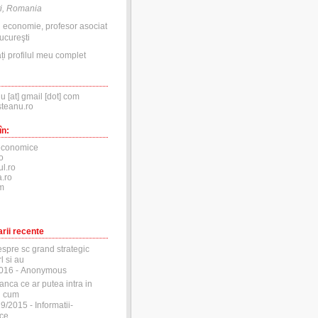
i, Romania
n economie, profesor asociat
ucureşti
ți profilul meu complet
nu [at] gmail [dot] com
steanu.ro
în:
economice
o
ul.ro
.ro
m
rii recente
espre sc grand strategic
l si au
2016
- Anonymous
anca ce ar putea intra in
si cum
29/2015
- Informatii-
ce