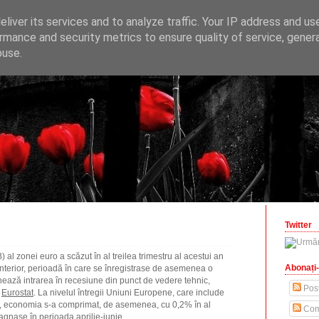
ONOMICE
liver its services and to analyze traffic. Your IP address and us
opinii economice
rmance and security metrics to ensure quality of service, gene
buse.
zilisteanu.ro
Twitter
) al zonei euro a scăzut în al treilea trimestru al acestui an
Abonați-
anterior, perioadă în care se înregistrase de asemenea o
ază intrarea în recesiune din punct de vedere tehnic,
Post
e
Eurostat
. La nivelul întregii Uniuni Europene, care include
o, economia s-a comprimat, de asemenea, cu 0,2% în al
Com
tagnase în perioada aprilie-iunie.