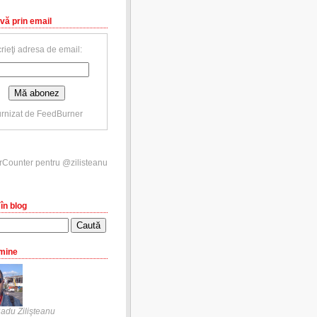
vă prin email
rieţi adresa de email:
rnizat de
FeedBurner
în blog
mine
adu Zilişteanu