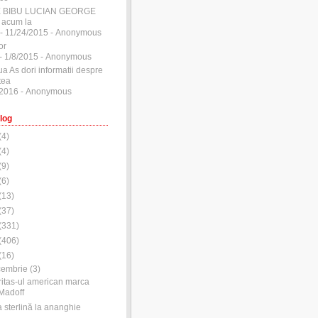
E BIBU LUCIAN GEORGE
 acum la
- 11/24/2015
- Anonymous
or
- 1/8/2015
- Anonymous
ua As dori informatii despre
tea
/2016
- Anonymous
log
(
4
)
(
4
)
(
9
)
(
6
)
(
13
)
(
37
)
(
331
)
(
406
)
(
16
)
cembrie
(
3
)
itas-ul american marca
Madoff
a sterlină la ananghie