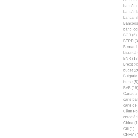
bancă ce
bancă c
bancă de 
bancă is
Bancpos
bănci co
BCR
(6)
BERD
(3
Bernard 
biserică
BNR
(18
Brexit
(4
buget
(2
Bulgaria
burse
(5
BVB
(19
Canada
carte ba
carte de 
Călin Po
cercetări
China
(1
Citi
(1)
CNVM
(4