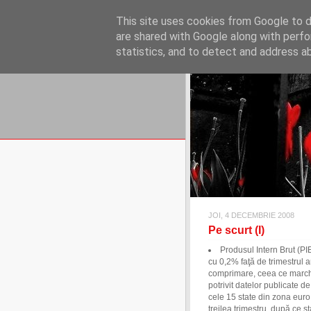
REFLECŢII EC
This site uses cookies from Google to de
blog de reflecţii, informaţii şi 
are shared with Google along with perfo
statistics, and to detect and address a
JOI, 4 DECEMBRIE 2008
Pe scurt (I)
Produsul Intern Brut (PIB
cu 0,2% faţă de trimestrul 
comprimare, ceea ce marche
potrivit datelor publicate d
cele 15 state din zona eur
treilea trimestru, după ce s