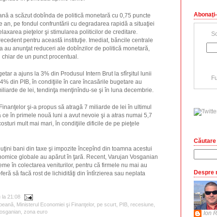
Abonaţi-
nă a scăzut dobînda de politică monetară cu 0,75 puncte
 an, pe fondul confruntării cu degradarea rapidă a situaţiei
axarea pieţelor şi stimularea politicilor de creditare.
Sc
cedent pentru această instituţie. Imediat, băncile centrale
a au anunţat reduceri ale dobînzilor de politică monetară,
d chiar de un punct procentual.
etar a ajuns la 3% din Produsul Intern Brut la sfîrşitul lunii
Fu
4% din PIB, în condiţiile în care încasările bugetare au
iliarde de lei, tendinţa menţinîndu-se şi în luna decembrie.
inanţelor şi-a propus să atragă 7 miliarde de lei în ultimul
ă ce în primele nouă luni a avut nevoie şi a atras numai 5,7
costuri mult mai mari, în condiţiile dificile de pe pieţele
Căutare 
puţini bani din taxe şi impozite începînd din toamna acestui
onomice globale au apărut în ţară. Recent, Varujan Vosganian
eme în colectarea veniturilor, pentru că firmele nu mai au
Despre 
eferă să facă rost de lichidităţi din întîrzierea sau neplata
u
la
21:08
opeană
,
Ministerul Economiei şi Finanţelor
,
pe scurt
,
PIB
,
recesiune
,
Vosganian
,
zona euro
Ion R