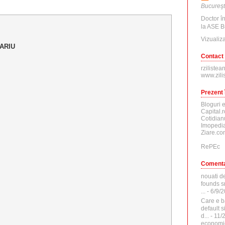
Bucureşt
Doctor î
la ASE B
Vizualiza
ARIU
Contact
rzilistea
www.zili
Prezent 
Bloguri 
Capital.r
Cotidian
Imopedia
Ziare.co
RePEc
Comenta
nouati d
founds sr
...
- 6/9/
Care e b
default 
d...
- 11/
economi