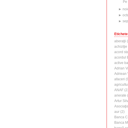
Pe 
►
noi
►
oct
►
sep
Etichete
aberaţii
(
achiziţie
acord st
acordul B
active b
Adrian V
Adriean
afaceri
(
agricultu
ANAF
(2
arierate
(
Artur Silv
Asociaţi
aur
(2)
Banca C
Banca M