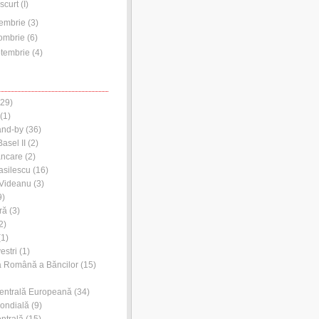
scurt (I)
embrie
(
3
)
ombrie
(
6
)
tembrie
(
4
)
29)
(1)
and-by
(36)
asel II
(2)
ancare
(2)
asilescu
(16)
 Videanu
(3)
9)
ră
(3)
2)
1)
estri
(1)
a Română a Băncilor
(15)
entrală Europeană
(34)
ondială
(9)