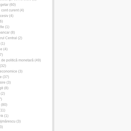
ugetar
(60)
e cont curent
(4)
xcesiv
(4)
6)
fie
(1)
bancar
(8)
rul Central
(2)
(1)
ie
(4)
7)
de politică monetară
(49)
(32)
 economice
(3)
e
(37)
sire
(3)
ti
(8)
(2)
7)
(80)
11)
nk
(1)
ijmărescu
(3)
3)