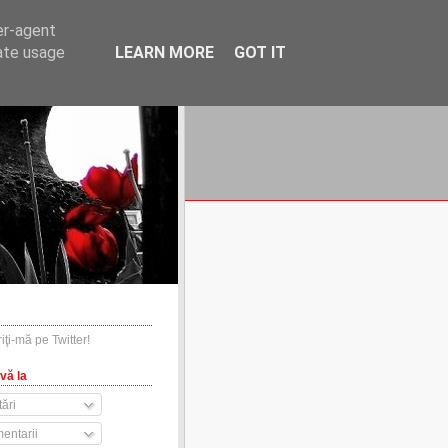
er-agent
rate usage
LEARN MORE
GOT IT
financiare.ro
contact
vă la
ări
entarii