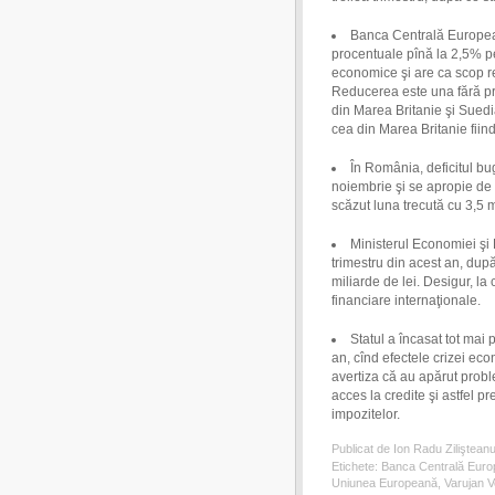
Banca Centrală Europea
procentuale pînă la 2,5% pe
economice şi are ca scop rel
Reducerea este una fără pre
din Marea Britanie şi Suedi
cea din Marea Britanie fiin
În România, deficitul bug
noiembrie şi se apropie de 
scăzut luna trecută cu 3,5 m
Ministerul Economiei şi F
trimestru din acest an, dup
miliarde de lei. Desigur, la 
financiare internaţionale.
Statul a încasat tot mai 
an, cînd efectele crizei ec
avertiza că au apărut probl
acces la credite şi astfel pr
impozitelor.
Publicat de Ion Radu Ziliştean
Etichete:
Banca Centrală Eur
Uniunea Europeană
,
Varujan 