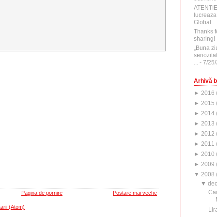
ATENTI
lucreaza
Global...
Thanks f
sharing!
„Buna zi
seriozita
...
- 7/25
Arhivă b
►
2016
►
2015
►
2014
►
2013
►
2012
►
2011
►
2010
►
2009
▼
2008
▼
de
Car
Pagina de pornire
Postare mai veche
arii (Atom)
Lir