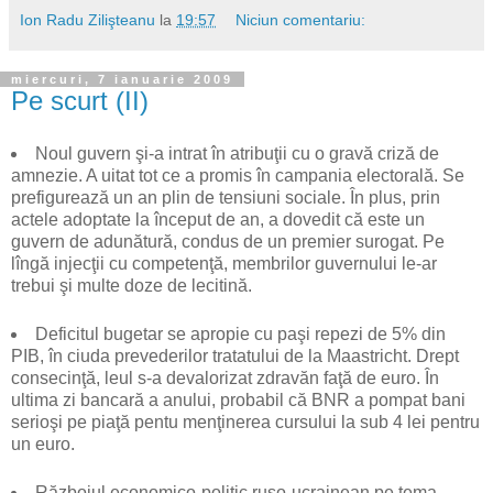
Ion Radu Zilişteanu
la
19:57
Niciun comentariu:
miercuri, 7 ianuarie 2009
Pe scurt (II)
Noul guvern şi-a intrat în atribuţii cu o gravă criză de
amnezie. A uitat tot ce a promis în campania electorală. Se
prefigurează un an plin de tensiuni sociale. În plus, prin
actele adoptate la început de an, a dovedit că este un
guvern de adunătură, condus de un premier surogat. Pe
lîngă injecţii cu competenţă, membrilor guvernului le-ar
trebui şi multe doze de lecitină.
Deficitul bugetar se apropie cu paşi repezi de 5% din
PIB, în ciuda prevederilor tratatului de la Maastricht. Drept
consecinţă, leul s-a devalorizat zdravăn faţă de euro. În
ultima zi bancară a anului, probabil că BNR a pompat bani
serioşi pe piaţă pentu menţinerea cursului la sub 4 lei pentru
un euro.
Războiul economico-politic ruso-ucrainean pe tema