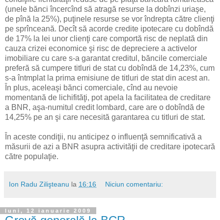
(unele bănci încercînd să atragă resurse la dobînzi uriaşe,
de pînă la 25%), puţinele resurse se vor îndrepta către clienţi
pe sprînceană. Decît să acorde credite ipotecare cu dobîndă
de 17% la lei unor clienţi care comportă risc de neplată din
cauza crizei economice şi risc de depreciere a activelor
imobiliare cu care s-a garantat creditul, băncile comerciale
preferă să cumpere titluri de stat cu dobîndă de 14,23%, cum
s-a întmplat la prima emisiune de titluri de stat din acest an.
În plus, aceleaşi bănci comerciale, cînd au nevoie
momentană de lichifităţi, pot apela la facilitatea de creditare
a BNR, aşa-numitul credit lombard, care are o dobîndă de
14,25% pe an şi care necesită garantarea cu titluri de stat.
În aceste condiţii, nu anticipez o influenţă semnificativă a
măsurii de azi a BNR asupra activităţii de creditare ipotecară
către populaţie.
Ion Radu Zilişteanu
la
16:16
Niciun comentariu:
luni, 12 ianuarie 2009