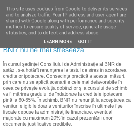
This site uses cookies from Google to deliver its services
Reflecţii economice
and to analyze traffic. Your IP address and user-agent are
shared with Google along with performance and security
metrics to ensure quality of service, generate usage
blog de reflecţii, informaţii şi opinii economice
statistics, and to detect and address abuse.
LEARN MORE
GOT IT
joi, 15 ianuarie 2009
BNR nu ne mai stresează
În cursul şedinţei Consiliului de Administraţie al BNR de
astăzi, s-a hotărît renunţarea la testul de stres în acordarea
creditelor ipotecare. Consecinţa practică a acestei măsuri,
prin care nu se aplică scenariile cele mai defavorabile în
ceea ce priveşte evoluţia dobînzilor şi a cursului de schimb,
va fi mărirea gradului de îndatorare la creditele ipotecare
pînă la 60-65%. În schimb, BNR nu renunţă la acceptarea ca
venituri eligibile doar a veniturilor înscrise în ultimele fişe
fiscale depuse la administraţiile financiare, eventual
majorate cu maximum 20% în cazul prezentării unor
documente justificative credibile.