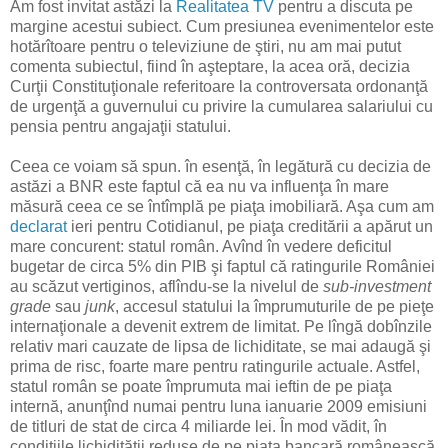
Am fost invitat astăzi la
Realitatea TV
pentru a discuta pe
margine acestui subiect. Cum presiunea evenimentelor este
hotărîtoare pentru o televiziune de ştiri, nu am mai putut
comenta subiectul, fiind în aşteptare, la acea oră, decizia
Curţii Constituţionale referitoare la controversata ordonanţă
de urgenţă a guvernului cu privire la cumularea salariului cu
pensia pentru angajaţii statului.
Ceea ce voiam să spun. în esenţă, în legătură cu decizia de
astăzi a BNR este faptul că ea nu va influenţa în mare
măsură ceea ce se întîmplă pe piaţa imobiliară. Aşa cum am
declarat
ieri pentru Cotidianul, pe piaţa creditării a apărut un
mare concurent: statul român. Avînd în vedere deficitul
bugetar de circa 5% din PIB şi faptul că ratingurile României
au scăzut vertiginos, aflîndu-se la nivelul de
sub-investment
grade
sau
junk
, accesul statului la împrumuturile de pe pieţe
internaţionale a devenit extrem de limitat. Pe lîngă dobînzile
relativ mari cauzate de lipsa de lichiditate, se mai adaugă şi
prima de risc, foarte mare pentru ratingurile actuale. Astfel,
statul român se poate împrumuta mai ieftin de pe piaţa
internă, anunţînd numai pentru luna ianuarie 2009 emisiuni
de titluri de stat de circa 4 miliarde lei. În mod vădit, în
condiţiile lichidităţii reduse de pe piaţa bancară românească