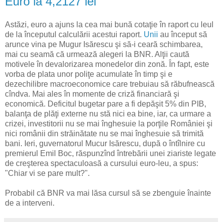
Euro la 4,2127 lei
Astăzi, euro a ajuns la cea mai bună cotaţie în raport cu leul
de la începutul calculării acestui raport.
Unii
au început să
arunce vina pe Mugur Isărescu şi să-i ceară schimbarea,
mai cu seamă că urmează alegeri la BNR. Alţii caută
motivele în devalorizarea monedelor din zonă. În fapt, este
vorba de plata unor poliţe acumulate în timp şi e
dezechilibre macroeconomice care trebuiau să răbufnească
cîndva. Mai ales în momente de criză financiară şi
economică. Deficitul bugetar pare a fi depăşit 5% din PIB,
balanţa de plăţi externe nu stă nici ea bine, iar, ca urmare a
crizei, investitorii nu se mai înghesuie la porţile României şi
nici românii din străinătate nu se mai înghesuie să trimită
bani. Ieri, guvernatorul Mucur Isărescu, după o întîlnire cu
premierul Emil Boc, răspunzînd întrebării unei ziariste legate
de creşterea spectaculoasă a cursului euro-leu, a spus:
"Chiar vi se pare mult?".
Probabil că BNR va mai lăsa cursul să se zbenguie înainte
de a interveni.