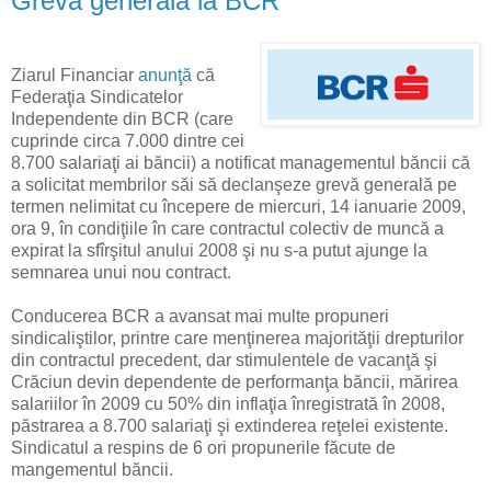
Grevă generală la BCR
Ziarul Financiar
anunţă
că
Federaţia Sindicatelor
Independente din BCR (care
cuprinde circa 7.000 dintre cei
8.700 salariaţi ai băncii) a notificat managementul băncii că
a solicitat membrilor săi să declanşeze grevă generală pe
termen nelimitat cu începere de miercuri, 14 ianuarie 2009,
ora 9, în condiţiile în care contractul colectiv de muncă a
expirat la sfîrşitul anului 2008 şi nu s-a putut ajunge la
semnarea unui nou contract.
Conducerea BCR a avansat mai multe propuneri
sindicaliştilor, printre care menţinerea majorităţii drepturilor
din contractul precedent, dar stimulentele de vacanţă şi
Crăciun devin dependente de performanţa băncii, mărirea
salariilor în 2009 cu 50% din inflaţia înregistrată în 2008,
păstrarea a 8.700 salariaţi şi extinderea reţelei existente.
Sindicatul a respins de 6 ori propunerile făcute de
mangementul băncii.