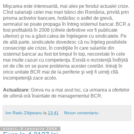
Mişcarea este interesantă, mai ales pe fondul actualei crize.
Cînd salariaţii celei mai mari bănci din România, privită prin
prisma activelor bancare, hotărăsc o astfel de grevă,
semnalul se poate propaga în întreg sistemul bancar. BCR a
fost profitabilă în 2008 (cifrele definitive vor fi publicate
ulterior) şi nu a găsit calea de înţelegere cu sindicatele. Pe
de altă parte, sindicatele dovedesc că nu înţeleg posibilele
consecinţe ale crizei, în condiţiile în care salariile din
sistemul bancar au fost tot timpul în top, necorelate în cele
mai multe cazuri cu competenţa. Există o rezistenţă îndîrjită
ori de cîte ori se pune problema acestei corelări. Intraţi în
orice unitate BCR mai de la periferie şi veţi fi uimiţi cîtă
incompetenţă zace acolo.
Actualizare
: Greva nu a mai avut loc, ca urmarea a ofertelor
de ultimă oră înaintate de managementul BCR.
Ion Radu Zilişteanu
la
13:41
Niciun comentariu:
vineri, 9 ianuarie 2009