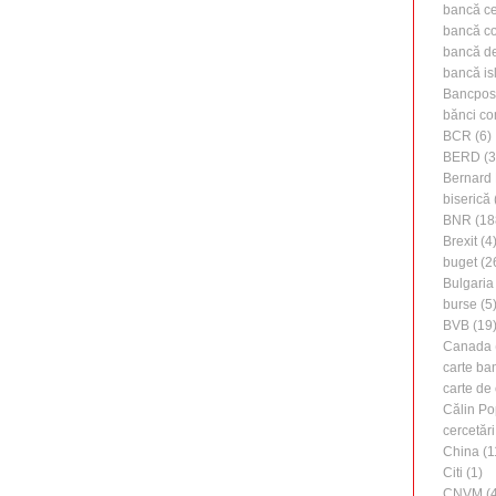
bancă ce
bancă c
bancă de 
bancă is
Bancpos
bănci co
BCR
(6)
BERD
(3
Bernard 
biserică
BNR
(18
Brexit
(4
buget
(2
Bulgaria
burse
(5
BVB
(19
Canada
carte ba
carte de 
Călin Po
cercetări
China
(1
Citi
(1)
CNVM
(4