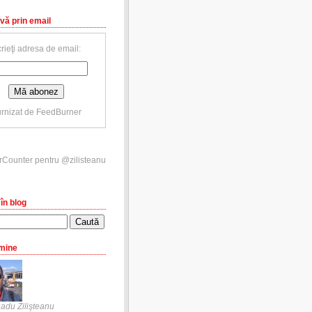
vă prin email
rieţi adresa de email:
rnizat de
FeedBurner
în blog
mine
adu Zilişteanu