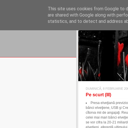
REFLECŢII EC
This site uses cookies from Google to de
blog de reflecţii, informaţii şi 
are shared with Google along with perfo
statistics, and to detect and address a
DUMINICĂ, 8 FEBRUARIE 20
Pe scurt (III)
Presa elveţiană previzi
bănci elveţiene, USB şi Cre
cîtorva mii de angajaţi. Re
celei mai mari bănci elveţie
se vor cifra la 20-21 miliard
elveţieni, aferentă ultimulu