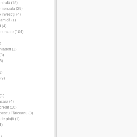
ntrală
(15)
omercială
(29)
investiţii
(4)
lamică
(1)
t
(4)
merciale
(104)
)
Madoff
(1)
(3)
8)
)
6)
(9)
)
)
(1)
ncară
(4)
credit
(10)
pescu Tăriceanu
(3)
 de piaţă
(1)
1)
)