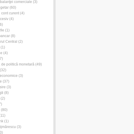
l balanţei comerciale
(3)
ugetar
(60)
e cont curent
(4)
xcesiv
(4)
6)
fie
(1)
bancar
(8)
rul Central
(2)
(1)
ie
(4)
7)
de politică monetară
(49)
(32)
 economice
(3)
e
(37)
sire
(3)
ti
(8)
(2)
7)
(80)
11)
nk
(1)
ijmărescu
(3)
3)