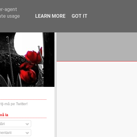
er-agent
rate usage
LEARN MORE
GOT IT
financiare.ro
contact
vă la
ări
entarii