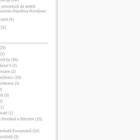
 procedură de deficit
excesiv împotriva României
uarie
(
4
)
(
16
)
29)
(1)
and-by
(36)
asel II
(2)
ancare
(2)
asilescu
(16)
 Videanu
(3)
9)
ră
(3)
2)
1)
estri
(1)
a Română a Băncilor
(15)
entrală Europeană
(34)
ondială
(9)