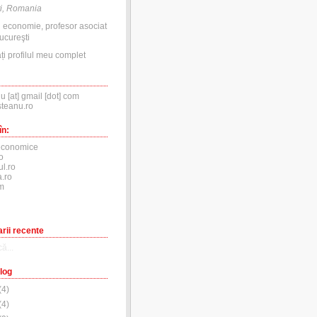
i, Romania
n economie, profesor asociat
ucureşti
ți profilul meu complet
nu [at] gmail [dot] com
steanu.ro
în:
economice
o
ul.ro
.ro
m
rii recente
ă...
log
(
4
)
(
4
)