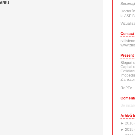
ARIU
Bucureşt
Doctor î
la ASE B
Vizualiza
Contact
rzilistea
www.zili
Prezent 
Bloguri 
Capital.r
Cotidian
Imopedia
Ziare.co
RePEc
Comenta
Se încarc
Arhivă b
►
2016
►
2015