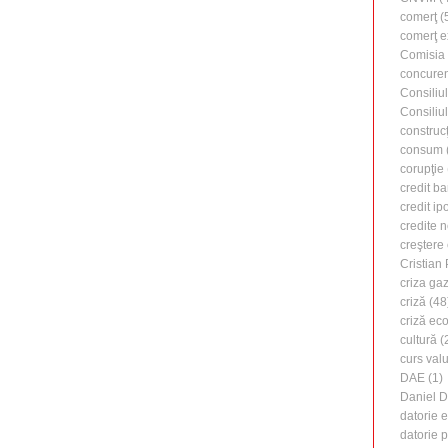
comerţ
(
comerţ e
Comisia
concure
Consiliu
Consiliu
construcţ
consum
corupţie
credit b
credit ip
credite 
creştere
Cristian
criza ga
criză
(48
criză ec
cultură
(
curs valu
DAE
(1)
Daniel 
datorie 
datorie 