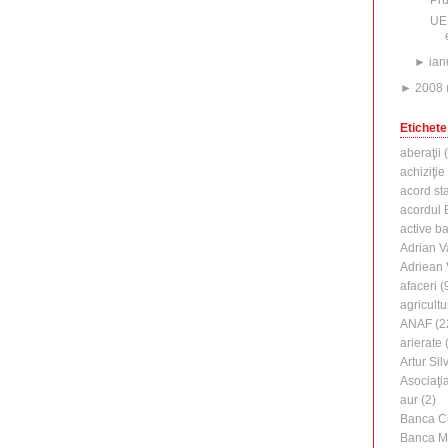
UE:
►
ian
►
2008
Etichete
aberaţii
(
achiziţie
acord st
acordul B
active b
Adrian V
Adriean
afaceri
(
agricultu
ANAF
(2
arierate
(
Artur Silv
Asociaţi
aur
(2)
Banca C
Banca M