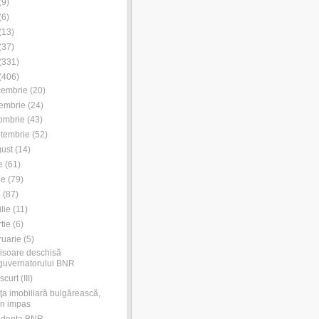
(
9
)
(
6
)
(
13
)
(
37
)
(
331
)
(
406
)
cembrie
(
20
)
embrie
(
24
)
ombrie
(
43
)
tembrie
(
52
)
ust
(
14
)
e
(
61
)
ie
(
79
)
i
(
87
)
ilie
(
11
)
tie
(
6
)
ruarie
(
5
)
isoare deschisă
guvernatorului BNR
curt (III)
ţa imobiliară bulgărească,
în impas
udenţa BNR