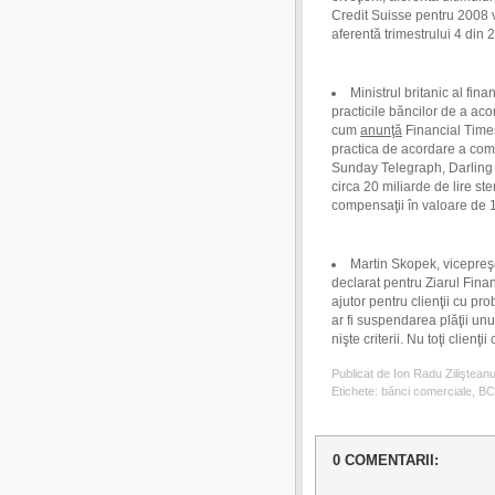
Credit Suisse pentru 2008 vo
aferentă trimestrului 4 din 
Ministrul britanic al finan
practicile băncilor de a ac
cum
anunţă
Financial Times
practica de acordare a comp
Sunday Telegraph, Darling a
circa 20 miliarde de lire ste
compensaţii în valoare de 1 
Martin Skopek, vicepreş
declarat pentru Ziarul Fina
ajutor pentru clienţii cu pr
ar fi suspendarea plăţii un
nişte criterii. Nu toţi clienţi
Publicat de Ion Radu Ziliştean
Etichete:
bănci comerciale
,
B
0 COMENTARII: