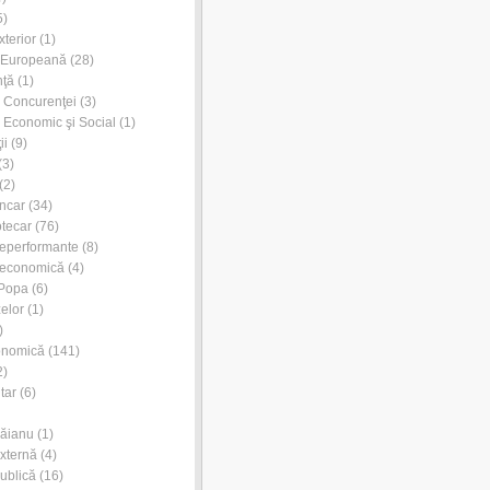
5)
xterior
(1)
 Europeană
(28)
nţă
(1)
l Concurenţei
(3)
l Economic şi Social
(1)
ii
(9)
(3)
(2)
ancar
(34)
otecar
(76)
neperformante
(8)
 economică
(4)
 Popa
(6)
zelor
(1)
)
onomică
(141)
2)
tar
(6)
Dăianu
(1)
externă
(4)
publică
(16)