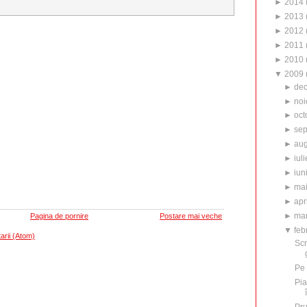
►
2014
►
2013
►
2012
►
2011
►
2010
▼
2009
►
de
►
noi
►
oct
►
sep
►
aug
►
iuli
►
iun
►
ma
►
apr
►
mar
Pagina de pornire
Postare mai veche
▼
feb
arii (Atom)
Scr
Pe s
Pia
Pr