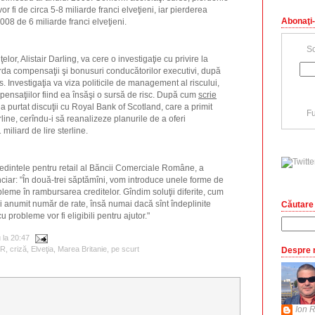
r fi de circa 5-8 miliarde franci elveţieni, iar pierderea
Abonaţi-
2008 de 6 miliarde franci elveţieni.
Sc
ţelor, Alistair Darling, va cere o investigaţie cu privire la
orda compensaţii şi bonusuri conducătorilor executivi, după
. Investigaţia va viza politicile de management al riscului,
ensaţiilor fiind ea însăşi o sursă de risc. După cum
scrie
 purtat discuţii cu Royal Bank of Scotland, care a primit
Fu
rline, cerîndu-i să reanalizeze planurile de a oferi
miliard de lire sterline.
edintele pentru retail al Băncii Comerciale Române, a
nciar: "În două-trei săptămîni, vom introduce unele forme de
obleme în rambursarea creditelor. Gîndim soluţii diferite, cum
ui anumit număr de rate, însă numai dacă sînt îndeplinite
Căutare 
i cu probleme vor fi eligibili pentru ajutor."
u
la
20:47
CR
,
criză
,
Elveţia
,
Marea Britanie
,
pe scurt
Despre 
Ion R