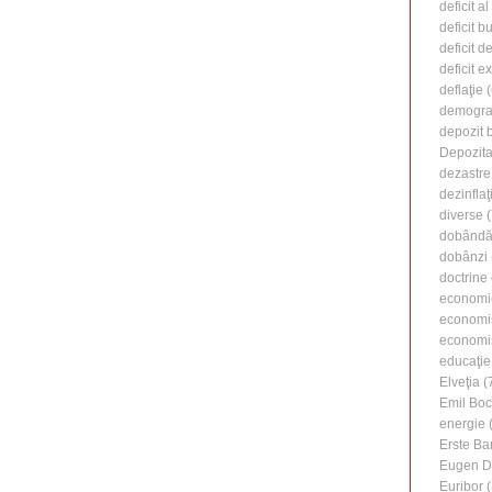
deficit a
deficit b
deficit d
deficit e
deflaţie
(
demogra
depozit 
Depozita
dezastre
dezinflaţ
diverse
(
dobândă 
dobânzi
doctrine
economi
economi
economiş
educaţie
Elveţia
(
Emil Boc
energie
(
Erste Ba
Eugen D
Euribor
(