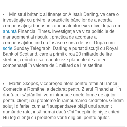
Ministrul britanic al finanţelor, Alistair Darling, va cere o
investigaţie cu privire la practicile băncilor de a acorda
compensaţii şi bonusuri conducătorilor executivi, după cum
anunţă
Financial Times. Investigaţia va viza politicile de
management al riscului, practica de acordare a
compensaţiilor fiind ea însăşi o sursă de risc. După cum
scrie
Sunday Telegraph, Darling a purtat discuţii cu Royal
Bank of Scotland, care a primit circa 20 miliarde de lire
sterline, cerîndu-i să reanalizeze planurile de a oferi
compensaţii în valoare de 1 miliard de lire sterline.
Martin Skopek, vicepreşedintele pentru retail al Băncii
Comerciale Române, a declarat pentru Ziarul Financiar: "În
două-trei săptămîni, vom introduce unele forme de ajutor
pentru clienţii cu probleme în rambursarea creditelor. Gîndim
soluţii diferite, cum ar fi suspendarea plăţii unui anumit
număr de rate, însă numai dacă sînt îndeplinite nişte criterii.
Nu toţi clienţii cu probleme vor fi eligibili pentru ajutor."