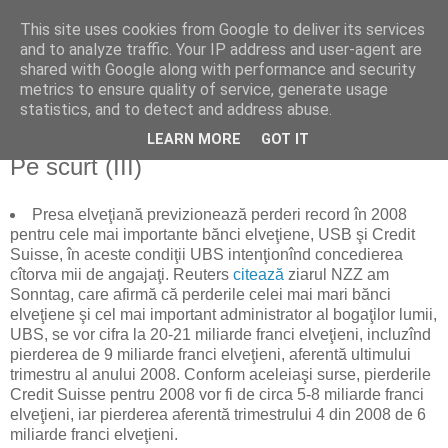
This site uses cookies from Google to deliver its services
Reflecţii economice
and to analyze traffic. Your IP address and user-agent are
shared with Google along with performance and security
metrics to ensure quality of service, generate usage
blog de reflecţii, informaţii şi opinii economice
statistics, and to detect and address abuse.
LEARN MORE
GOT IT
duminică, 8 februarie 2009
Pe scurt (III)
Presa elveţiană previzionează perderi record în 2008
pentru cele mai importante bănci elveţiene, USB şi Credit
Suisse, în aceste condiţii UBS intenţionînd concedierea
cîtorva mii de angajaţi. Reuters
citează
ziarul NZZ am
Sonntag, care afirmă că perderile celei mai mari bănci
elveţiene şi cel mai important administrator al bogaţilor lumii,
UBS, se vor cifra la 20-21 miliarde franci elveţieni, incluzînd
pierderea de 9 miliarde franci elveţieni, aferentă ultimului
trimestru al anului 2008. Conform aceleiaşi surse, pierderile
Credit Suisse pentru 2008 vor fi de circa 5-8 miliarde franci
elveţieni, iar pierderea aferentă trimestrului 4 din 2008 de 6
miliarde franci elveţieni.