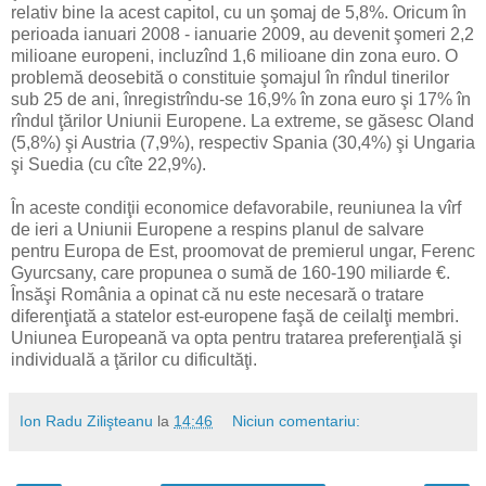
relativ bine la acest capitol, cu un şomaj de 5,8%. Oricum în
perioada ianuari 2008 - ianuarie 2009, au devenit şomeri 2,2
milioane europeni, incluzînd 1,6 milioane din zona euro. O
problemă deosebită o constituie şomajul în rîndul tinerilor
sub 25 de ani, înregistrîndu-se 16,9% în zona euro şi 17% în
rîndul ţărilor Uniunii Europene. La extreme, se găsesc Oland
(5,8%) şi Austria (7,9%), respectiv Spania (30,4%) şi Ungaria
şi Suedia (cu cîte 22,9%).
În aceste condiţii economice defavorabile, reuniunea la vîrf
de ieri a Uniunii Europene a respins planul de salvare
pentru Europa de Est, proomovat de premierul ungar, Ferenc
Gyurcsany, care propunea o sumă de 160-190 miliarde €.
Însăşi România a opinat că nu este necesară o tratare
diferenţiată a statelor est-europene faşă de ceilalţi membri.
Uniunea Europeană va opta pentru tratarea preferenţială şi
individuală a ţărilor cu dificultăţi.
Ion Radu Zilişteanu
la
14:46
Niciun comentariu: