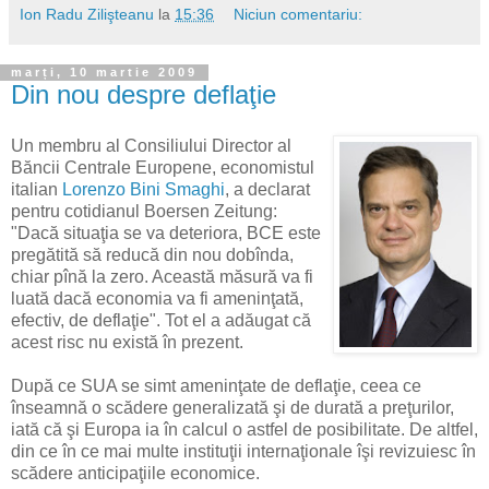
Ion Radu Zilişteanu
la
15:36
Niciun comentariu:
marți, 10 martie 2009
Din nou despre deflaţie
Un membru al Consiliului Director al
Băncii Centrale Europene, economistul
italian
Lorenzo Bini Smaghi
, a declarat
pentru cotidianul Boersen Zeitung:
"Dacă situaţia se va deteriora, BCE este
pregătită să reducă din nou dobînda,
chiar pînă la zero. Această măsură va fi
luată dacă economia va fi ameninţată,
efectiv, de deflaţie". Tot el a adăugat că
acest risc nu există în prezent.
După ce SUA se simt ameninţate de deflaţie, ceea ce
înseamnă o scădere generalizată şi de durată a preţurilor,
iată că şi Europa ia în calcul o astfel de posibilitate. De altfel,
din ce în ce mai multe instituţii internaţionale îşi revizuiesc în
scădere anticipaţiile economice.