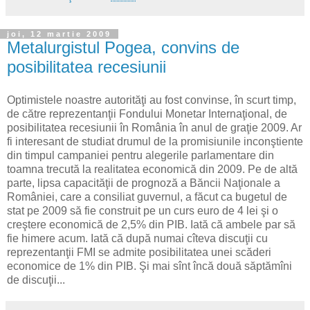
joi, 12 martie 2009
Metalurgistul Pogea, convins de
posibilitatea recesiunii
Optimistele noastre autorităţi au fost convinse, în scurt timp,
de către reprezentanţii Fondului Monetar Internaţional, de
posibilitatea recesiunii în România în anul de graţie 2009. Ar
fi interesant de studiat drumul de la promisiunile inconştiente
din timpul campaniei pentru alegerile parlamentare din
toamna trecută la realitatea economică din 2009. Pe de altă
parte, lipsa capacităţii de prognoză a Băncii Naţionale a
României, care a consiliat guvernul, a făcut ca bugetul de
stat pe 2009 să fie construit pe un curs euro de 4 lei şi o
creştere economică de 2,5% din PIB. Iată că ambele par să
fie himere acum. Iată că după numai cîteva discuţii cu
reprezentanţii FMI se admite posibilitatea unei scăderi
economice de 1% din PIB. Şi mai sînt încă două săptămîni
de discuţii...