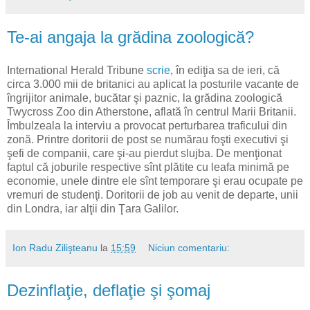
Te-ai angaja la grădina zoologică?
International Herald Tribune
scrie
, în ediţia sa de ieri, că
circa 3.000 mii de britanici au aplicat la posturile vacante de
îngrijitor animale, bucătar şi paznic, la grădina zoologică
Twycross Zoo din Atherstone, aflată în centrul Marii Britanii.
Îmbulzeala la interviu a provocat perturbarea traficului din
zonă. Printre doritorii de post se numărau foşti executivi şi
şefi de companii, care şi-au pierdut slujba. De menţionat
faptul că joburile respective sînt plătite cu leafa minimă pe
economie, unele dintre ele sînt temporare şi erau ocupate pe
vremuri de studenţi. Doritorii de job au venit de departe, unii
din Londra, iar alţii din Ţara Galilor.
Ion Radu Zilişteanu
la
15:59
Niciun comentariu:
Dezinflaţie, deflaţie şi şomaj