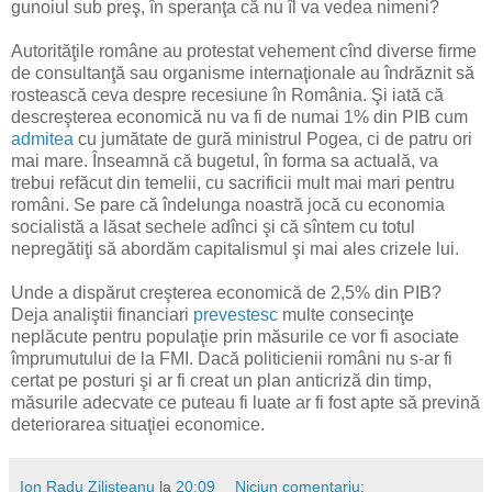
gunoiul sub preş, în speranţa că nu îl va vedea nimeni?
Autorităţile române au protestat vehement cînd diverse firme
de consultanţă sau organisme internaţionale au îndrăznit să
rostească ceva despre recesiune în România. Şi iată că
descreşterea economică nu va fi de numai 1% din PIB cum
admitea
cu jumătate de gură ministrul Pogea, ci de patru ori
mai mare. Înseamnă că bugetul, în forma sa actuală, va
trebui refăcut din temelii, cu sacrificii mult mai mari pentru
români. Se pare că îndelunga noastră jocă cu economia
socialistă a lăsat sechele adînci şi că sîntem cu totul
nepregătiţi să abordăm capitalismul şi mai ales crizele lui.
Unde a dispărut creşterea economică de 2,5% din PIB?
Deja analiştii financiari
prevestesc
multe consecinţe
neplăcute pentru populaţie prin măsurile ce vor fi asociate
împrumutului de la FMI. Dacă politicienii români nu s-ar fi
certat pe posturi şi ar fi creat un plan anticriză din timp,
măsurile adecvate ce puteau fi luate ar fi fost apte să prevină
deteriorarea situaţiei economice.
Ion Radu Zilişteanu
la
20:09
Niciun comentariu: