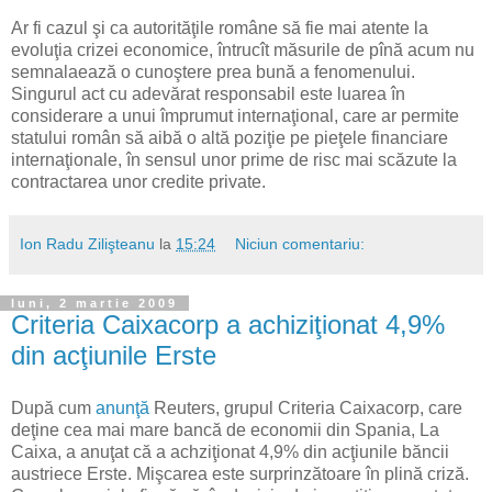
Ar fi cazul şi ca autorităţile române să fie mai atente la
evoluţia crizei economice, întrucît măsurile de pînă acum nu
semnalaează o cunoştere prea bună a fenomenului.
Singurul act cu adevărat responsabil este luarea în
considerare a unui împrumut internaţional, care ar permite
statului român să aibă o altă poziţie pe pieţele financiare
internaţionale, în sensul unor prime de risc mai scăzute la
contractarea unor credite private.
Ion Radu Zilişteanu
la
15:24
Niciun comentariu:
luni, 2 martie 2009
Criteria Caixacorp a achiziţionat 4,9%
din acţiunile Erste
După cum
anunţă
Reuters, grupul Criteria Caixacorp, care
deţine cea mai mare bancă de economii din Spania, La
Caixa, a anuţat că a achziţionat 4,9% din acţiunile băncii
austriece Erste. Mişcarea este surprinzătoare în plină criză.