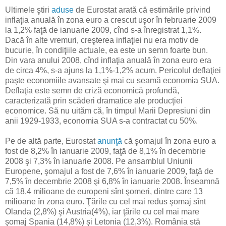
Ultimele ştiri
aduse
de Eurostat arată că estimările privind
inflaţia anuală în zona euro a crescut uşor în februarie 2009
la 1,2% faţă de ianuarie 2009, cînd s-a înregistrat 1,1%.
Dacă în alte vremuri, creşterea inflaţiei nu era motiv de
bucurie, în condiţiile actuale, ea este un semn foarte bun.
Din vara anului 2008, cînd inflaţia anuală în zona euro era
de circa 4%, s-a ajuns la 1,1%-1,2% acum. Pericolul deflaţiei
paşte economiile avansate şi mai cu seamă economia SUA.
Deflaţia este semn de criză economică profundă,
caracterizată prin scăderi dramatice ale producţiei
economice. Să nu uităm că, în timpul Marii Depresiuni din
anii 1929-1933, economia SUA s-a contractat cu 50%.
Pe de altă parte, Eurostat
anunţă
că şomajul în zona euro a
fost de 8,2% în ianuarie 2009, faţă de 8,1% în decembrie
2008 şi 7,3% în ianuarie 2008. Pe ansamblul Uniunii
Europene, şomajul a fost de 7,6% în ianuarie 2009, faţă de
7,5% în decembrie 2008 şi 6,8% în ianuarie 2008. Înseamnă
că 18,4 milioane de europeni sînt şomeri, dintre care 13
milioane în zona euro. Ţările cu cel mai redus şomaj sînt
Olanda (2,8%) şi Austria(4%), iar ţările cu cel mai mare
şomaj Spania (14,8%) şi Letonia (12,3%). România stă