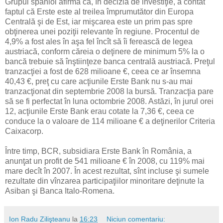
Grupul spaniol afirmă că, în decizia de investiţie, a contat
faptul că Erste este al treilea împrumutător din Europa
Centrală şi de Est, iar mişcarea este un prim pas spre
obţinerea unei poziţii relevante în regiune. Procentul de
4,9% a fost ales în aşa fel încît să îi ferească de legea
austriacă, conform căreia o deţinere de minimum 5% la o
bancă trebuie să înştiinţeze banca centrală austriacă. Preţul
tranzacţiei a fost de 628 milioane €, ceea ce ar însemna
40,43 €, preţ cu care acţiunile Erste Bank nu s-au mai
tranzacţionat din septembrie 2008 la bursă. Tranzacţia pare
să se fi perfectat în luna octombrie 2008. Astăzi, în jurul orei
12, acţiunile Erste Bank erau cotate la 7,36 €, ceea ce
conduce la o valoare de 114 milioane € a deţinerilor Criteria
Caixacorp.
Între timp, BCR, subsidiara Erste Bank în România, a
anunţat un profit de 541 milioane € în 2008, cu 119% mai
mare decît în 2007. În acest rezultat, sînt incluse şi sumele
rezultate din vînzarea participaţiilor minoritare deţinute la
Asiban şi Banca Italo-Romena.
Ion Radu Zilişteanu
la
16:23
Niciun comentariu: