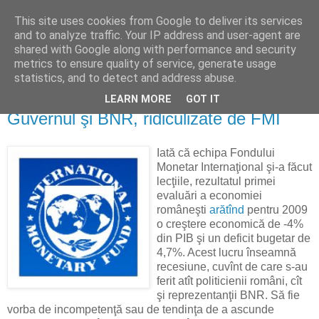
This site uses cookies from Google to deliver its services
Reflecţii economice
and to analyze traffic. Your IP address and user-agent are
shared with Google along with performance and security
metrics to ensure quality of service, generate usage
blog de reflecţii, informaţii şi opinii economice
statistics, and to detect and address abuse.
LEARN MORE
GOT IT
miercuri, 18 martie 2009
Guvernul şi BNR, ridiculizate de FMI
Iată că echipa Fondului
Monetar Internaţional şi-a făcut
lecţiile, rezultatul primei
evaluări a economiei
româneşti
arătînd
pentru 2009
o creştere economică de -4%
din PIB şi un deficit bugetar de
4,7%. Acest lucru înseamnă
recesiune, cuvînt de care s-au
ferit atît politicienii români, cît
şi reprezentanţii BNR. Să fie
vorba de incompetenţă sau de tendinţa de a ascunde