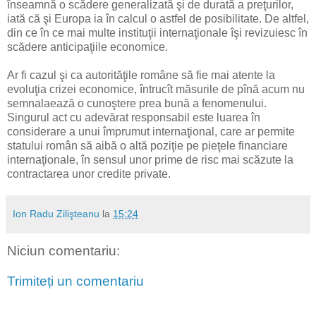
înseamnă o scădere generalizată şi de durată a preţurilor,
iată că şi Europa ia în calcul o astfel de posibilitate. De altfel,
din ce în ce mai multe instituţii internaţionale îşi revizuiesc în
scădere anticipaţiile economice.
Ar fi cazul şi ca autorităţile române să fie mai atente la
evoluţia crizei economice, întrucît măsurile de pînă acum nu
semnalaează o cunoştere prea bună a fenomenului.
Singurul act cu adevărat responsabil este luarea în
considerare a unui împrumut internaţional, care ar permite
statului român să aibă o altă poziţie pe pieţele financiare
internaţionale, în sensul unor prime de risc mai scăzute la
contractarea unor credite private.
Ion Radu Zilişteanu
la
15:24
Niciun comentariu:
Trimiteți un comentariu