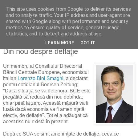
This site uses cookies from Google to deliver its services
Reflecţii economice
and to analyze traffic. Your IP address and user-agent are
shared with Google along with performance and security
metrics to ensure quality of service, generate usage
blog de reflecţii, informaţii şi opinii economice
statistics, and to detect and address abuse.
LEARN MORE
GOT IT
marți, 10 martie 2009
Din nou despre deflaţie
Un membru al Consiliului Director al
Băncii Centrale Europene, economistul
italian
Lorenzo Bini Smaghi
, a declarat
pentru cotidianul Boersen Zeitung:
"Dacă situaţia se va deteriora, BCE este
pregătită să reducă din nou dobînda,
chiar pînă la zero. Această măsură va fi
luată dacă economia va fi ameninţată,
efectiv, de deflaţie". Tot el a adăugat că
acest risc nu există în prezent.
După ce SUA se simt ameninţate de deflaţie, ceea ce