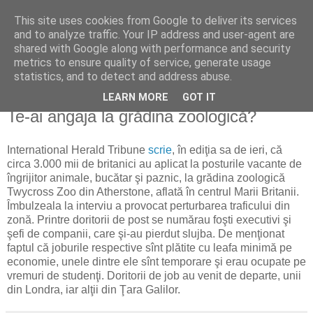
This site uses cookies from Google to deliver its services
Reflecţii economice
and to analyze traffic. Your IP address and user-agent are
shared with Google along with performance and security
metrics to ensure quality of service, generate usage
blog de reflecţii, informaţii şi opinii economice
statistics, and to detect and address abuse.
LEARN MORE
GOT IT
luni, 2 martie 2009
Te-ai angaja la grădina zoologică?
International Herald Tribune
scrie
, în ediţia sa de ieri, că
circa 3.000 mii de britanici au aplicat la posturile vacante de
îngrijitor animale, bucătar şi paznic, la grădina zoologică
Twycross Zoo din Atherstone, aflată în centrul Marii Britanii.
Îmbulzeala la interviu a provocat perturbarea traficului din
zonă. Printre doritorii de post se numărau foşti executivi şi
şefi de companii, care şi-au pierdut slujba. De menţionat
faptul că joburile respective sînt plătite cu leafa minimă pe
economie, unele dintre ele sînt temporare şi erau ocupate pe
vremuri de studenţi. Doritorii de job au venit de departe, unii
din Londra, iar alţii din Ţara Galilor.