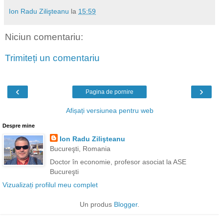
Ion Radu Zilişteanu
la
15:59
Niciun comentariu:
Trimiteți un comentariu
‹
›
Pagina de pornire
Afișați versiunea pentru web
Despre mine
Ion Radu Zilişteanu
Bucureşti, Romania
Doctor în economie, profesor asociat la ASE
Bucureşti
Vizualizați profilul meu complet
Un produs
Blogger
.