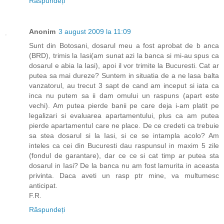
Răspundeți
Anonim
3 august 2009 la 11:09
Sunt din Botosani, dosarul meu a fost aprobat de b anca
(BRD), trimis la Iasi(am sunat azi la banca si mi-au spus ca
dosarul e abia la Iasi), apoi il vor trimite la Bucuresti. Cat ar
putea sa mai dureze? Suntem in situatia de a ne lasa balta
vanzatorul, au trecut 3 sapt de cand am inceput si iata ca
inca nu putem sa ii dam omului un raspuns (apart este
vechi). Am putea pierde banii pe care deja i-am platit pe
legalizari si evaluarea apartamentului, plus ca am putea
pierde apartamentul care ne place. De ce credeti ca trebuie
sa stea dosarul si la Iasi, si ce se intampla acolo? Am
inteles ca cei din Bucuresti dau raspunsul in maxim 5 zile
(fondul de garantare), dar ce ce si cat timp ar putea sta
dosarul in Iasi? De la banca nu am fost lamurita in aceasta
privinta. Daca aveti un rasp ptr mine, va multumesc
anticipat.
F.R.
Răspundeți