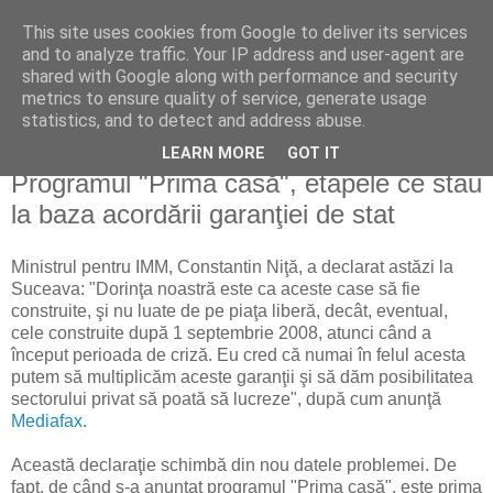
This site uses cookies from Google to deliver its services
Reflecţii economice
and to analyze traffic. Your IP address and user-agent are
shared with Google along with performance and security
metrics to ensure quality of service, generate usage
blog de reflecţii, informaţii şi opinii economice
statistics, and to detect and address abuse.
LEARN MORE
GOT IT
duminică, 31 mai 2009
Programul "Prima casă", etapele ce stau
la baza acordării garanţiei de stat
Ministrul pentru IMM, Constantin Niţă, a declarat astăzi la
Suceava: "Dorinţa noastră este ca aceste case să fie
construite, şi nu luate de pe piaţa liberă, decât, eventual,
cele construite după 1 septembrie 2008, atunci când a
început perioada de criză. Eu cred că numai în felul acesta
putem să multiplicăm aceste garanţii şi să dăm posibilitatea
sectorului privat să poată să lucreze", după cum anunţă
Mediafax
.
Această declaraţie schimbă din nou datele problemei. De
fapt, de când s-a anunţat programul "Prima casă", este prima