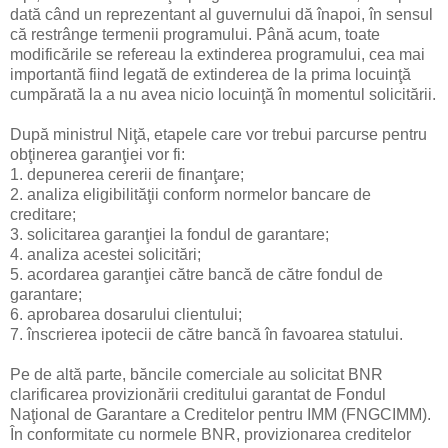
dată când un reprezentant al guvernului dă înapoi, în sensul
că restrânge termenii programului. Până acum, toate
modificările se refereau la extinderea programului, cea mai
importantă fiind legată de extinderea de la prima locuinţă
cumpărată la a nu avea nicio locuinţă în momentul solicitării.
După ministrul Niţă, etapele care vor trebui parcurse pentru
obţinerea garanţiei vor fi:
1. depunerea cererii de finanţare;
2. analiza eligibilităţii conform normelor bancare de
creditare;
3. solicitarea garanţiei la fondul de garantare;
4. analiza acestei solicitări;
5. acordarea garanţiei către bancă de către fondul de
garantare;
6. aprobarea dosarului clientului;
7. înscrierea ipotecii de către bancă în favoarea statului.
Pe de altă parte, băncile comerciale au solicitat BNR
clarificarea provizionării creditului garantat de Fondul
Naţional de Garantare a Creditelor pentru IMM (FNGCIMM).
În conformitate cu normele BNR, provizionarea creditelor