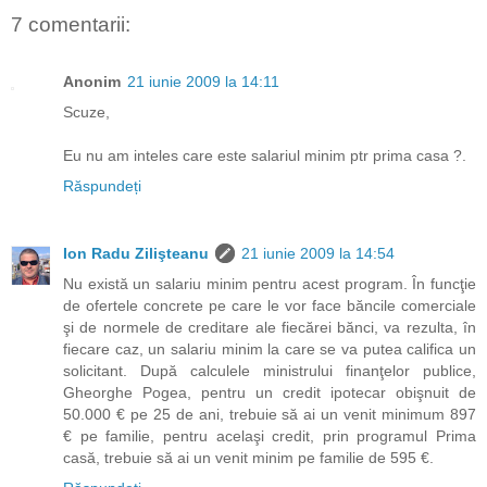
7 comentarii:
Anonim
21 iunie 2009 la 14:11
Scuze,
Eu nu am inteles care este salariul minim ptr prima casa ?.
Răspundeți
Ion Radu Zilişteanu
21 iunie 2009 la 14:54
Nu există un salariu minim pentru acest program. În funcţie
de ofertele concrete pe care le vor face băncile comerciale
şi de normele de creditare ale fiecărei bănci, va rezulta, în
fiecare caz, un salariu minim la care se va putea califica un
solicitant. După calculele ministrului finanţelor publice,
Gheorghe Pogea, pentru un credit ipotecar obişnuit de
50.000 € pe 25 de ani, trebuie să ai un venit minimum 897
€ pe familie, pentru acelaşi credit, prin programul Prima
casă, trebuie să ai un venit minim pe familie de 595 €.