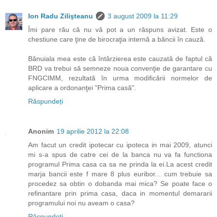
Ion Radu Zilişteanu
3 august 2009 la 11:29
Îmi pare rău că nu vă pot a un răspuns avizat. Este o
chestiune care ţine de birocraţia internă a băncii în cauză.
Bănuiala mea este că întârzierea este cauzată de faptul că
BRD va trebui să semneze noua convenţie de garantare cu
FNGCIMM, rezultată în urma modificării normelor de
aplicare a ordonanţei "Prima casă".
Răspundeți
Anonim
19 aprilie 2012 la 22:08
Am facut un credit ipotecar cu ipoteca in mai 2009, atunci
mi s-a spus de catre cei de la banca nu va fa functiona
programul Prima casa ca sa ne prinda la ei.La acest credit
marja bancii este f mare 8 plus euribor... cum trebuie sa
procedez sa obtin o dobanda mai mica? Se poate face o
refinantare prin prima casa, daca in momentul demararii
programului noi nu aveam o casa?
Răspundeți