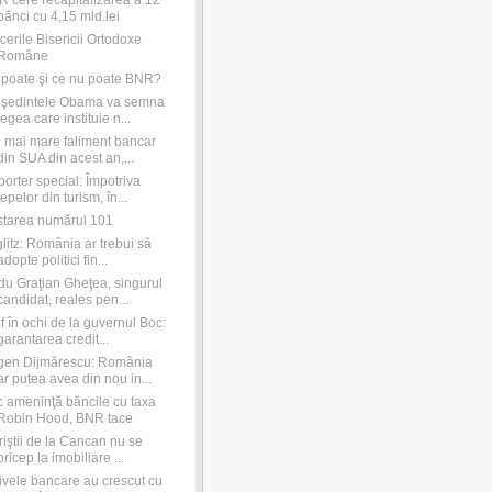
 cere recapitalizarea a 12
bănci cu 4,15 mld.lei
cerile Bisericii Ortodoxe
Române
poate şi ce nu poate BNR?
eşedintele Obama va semna
legea care instituie n...
 mai mare faliment bancar
din SUA din acest an,...
orter special: Împotriva
ţepelor din turism, în...
tarea numărul 101
glitz: România ar trebui să
adopte politici fin...
u Graţian Gheţea, singurul
candidat, reales pen...
f în ochi de la guvernul Boc:
garantarea credit...
gen Dijmărescu: România
ar putea avea din nou in...
 ameninţă băncile cu taxa
Robin Hood, BNR tace
riştii de la Cancan nu se
pricep la imobiliare ...
ivele bancare au crescut cu