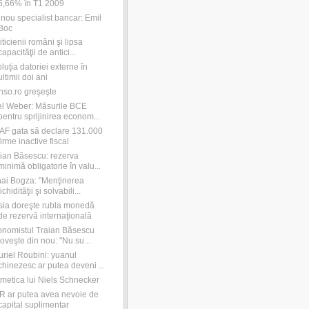
5,66% în T1 2009
nou specialist bancar: Emil
Boc
iticienii români şi lipsa
capacităţii de antici...
luţia datoriei externe în
ultimii doi ani
so.ro greşeşte
l Weber: Măsurile BCE
pentru sprijinirea econom...
F gata să declare 131.000
firme inactive fiscal
ian Băsescu: rezerva
minimă obligatorie în valu...
ai Bogza: "Menţinerea
lichidităţii şi solvabili...
ia doreşte rubla monedă
de rezervă internaţională
nomistul Traian Băsescu
loveşte din nou: "Nu su...
riel Roubini: yuanul
chinezesc ar putea deveni ...
tmetica lui Niels Schnecker
 ar putea avea nevoie de
capital suplimentar