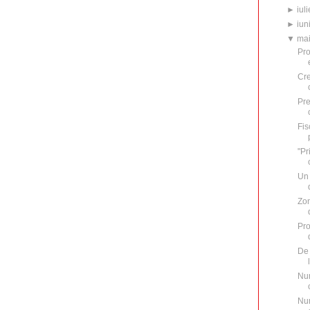
►
iuli
►
iun
▼
ma
Pro
Cre
Pre
Fis
"Pr
Un 
Zon
Pro
De 
Num
Num