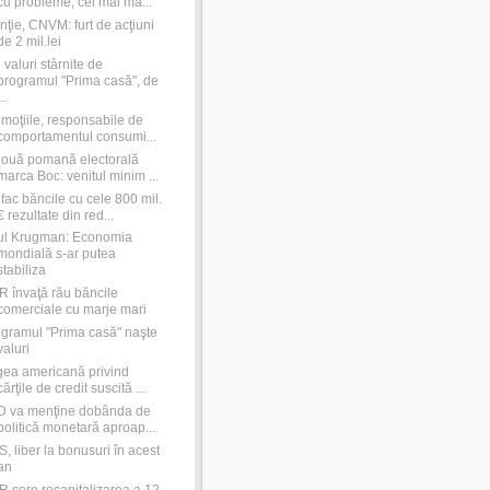
cu probleme, cel mai ma...
nţie, CNVM: furt de acţiuni
de 2 mil.lei
 valuri stârnite de
programul "Prima casă", de
..
moţiile, responsabile de
comportamentul consumi...
ouă pomană electorală
marca Boc: venitul minim ...
fac băncile cu cele 800 mil.
€ rezultate din red...
ul Krugman: Economia
mondială s-ar putea
stabiliza
 învaţă rău băncile
comerciale cu marje mari
gramul "Prima casă" naşte
valuri
ea americană privind
cărţile de credit suscită ...
D va menţine dobânda de
politică monetară aproap...
, liber la bonusuri în acest
an