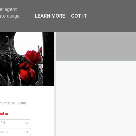
er-agent
rate usage
LEARN MORE
GOT IT
financiare.ro
contact
vă la
ări
entarii