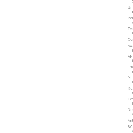
Un 
Pol
Evo
Con
Axe
ANA
Tra
Mih
Rus
Eco
Nou
Ari
BCR