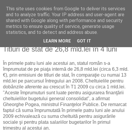
This site uses cookies from Google to deliver its services
Reflecţii economice
and to analyze traffic. Your IP address and user-agent are
shared with Google along with performance and security
metrics to ensure quality of service, generate usage
blog de reflecţii, informaţii şi opinii economice
statistics, and to detect and address abuse.
LEARN MORE
GOT IT
sâmbătă, 2 mai 2009
Titluri de stat de 26,8 mld.lei în 4 luni
În primele patru luni ale acestui an, statul român s-a
împrumutat de pe piaţa internă de 26,8 mld.lei (circa 6,3 mld.
€), prin emisiuni de titluri de stat, în comparaţie cu numai 13
mld.lei pe parcursul întregului an 2008. Cheltuielile pentru
dobânzile aferente au crescut în T1 2009 cu circa 1 mld.lei.
"Aceste împrumuturi sunt luate pentru asigurarea finanţării
cheltuielilor bugetului general consolidat", a afirmat
Gheorghe Pogea, ministrul Finanţelor Publice. De remarcat
faptul că suma împrumutată în primele patru luni ale anului
2009 echivalează cu suma cheltuită pentru asigurările
sociale şi pentru plata salariilor bugetarilor în primul
trimestru al acestui an.