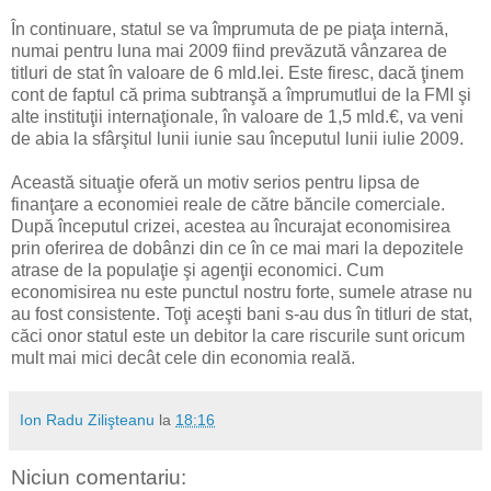
În continuare, statul se va împrumuta de pe piaţa internă,
numai pentru luna mai 2009 fiind prevăzută vânzarea de
titluri de stat în valoare de 6 mld.lei. Este firesc, dacă ţinem
cont de faptul că prima subtranşă a împrumutlui de la FMI şi
alte instituţii internaţionale, în valoare de 1,5 mld.€, va veni
de abia la sfârşitul lunii iunie sau începutul lunii iulie 2009.
Această situaţie oferă un motiv serios pentru lipsa de
finanţare a economiei reale de către băncile comerciale.
După începutul crizei, acestea au încurajat economisirea
prin oferirea de dobânzi din ce în ce mai mari la depozitele
atrase de la populaţie şi agenţii economici. Cum
economisirea nu este punctul nostru forte, sumele atrase nu
au fost consistente. Toţi aceşti bani s-au dus în titluri de stat,
căci onor statul este un debitor la care riscurile sunt oricum
mult mai mici decât cele din economia reală.
Ion Radu Zilişteanu
la
18:16
Niciun comentariu: