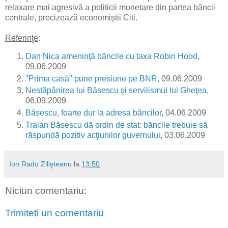
relaxare mai agresivă a politicii monetare din partea băncii
centrale, precizează economiştii Citi.
Referinţe
:
Dan Nica ameninţă băncile cu taxa Robin Hood
,
09.06.2009
"Prima casă" pune presiune pe BNR
, 09.06.2009
Nestăpânirea lui Băsescu şi servilismul lui Gheţea
,
06.09.2009
Băsescu, foarte dur la adresa băncilor
, 04.06.2009
Traian Băsescu dă ordin de stat: băncile trebuie să
răspundă pozitiv acţiunilor guvernului
, 03.06.2009
Ion Radu Zilişteanu
la
13:50
Niciun comentariu:
Trimiteți un comentariu