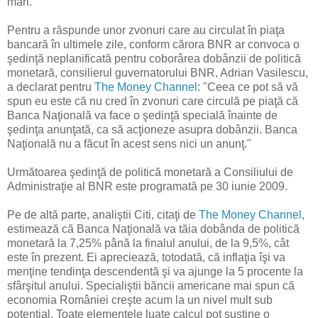
mari.
Pentru a răspunde unor zvonuri care au circulat în piaţa
bancară în ultimele zile, conform cărora BNR ar convoca o
şedinţă neplanificată pentru coborârea dobânzii de politică
monetară, consilierul guvernatorului BNR, Adrian Vasilescu,
a declarat pentru
The Money Channel
: "Ceea ce pot să vă
spun eu este că nu cred în zvonuri care circulă pe piaţă că
Banca Naţională va face o şedinţă specială înainte de
şedinţa anunţată, ca să acţioneze asupra dobânzii. Banca
Naţională nu a făcut în acest sens nici un anunţ."
Următoarea şedinţă de politică monetară a Consiliului de
Administraţie al BNR este programată pe 30 iunie 2009.
Pe de altă parte, analiştii Citi, citaţi de
The Money Channel
,
estimează că Banca Naţională va tăia dobânda de politică
monetară la 7,25% până la finalul anului, de la 9,5%, cât
este în prezent. Ei apreciează, totodată, că inflaţia îşi va
menţine tendinţa descendentă şi va ajunge la 5 procente la
sfârşitul anului. Specialiştii băncii americane mai spun că
economia României creşte acum la un nivel mult sub
potenţial. Toate elementele luate calcul pot susţine o