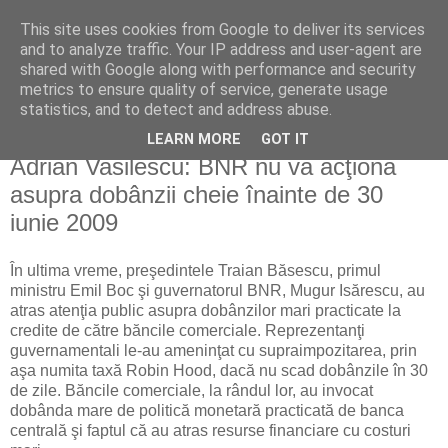
This site uses cookies from Google to deliver its services
Reflecţii economice
and to analyze traffic. Your IP address and user-agent are
shared with Google along with performance and security
metrics to ensure quality of service, generate usage
blog de reflecţii, informaţii şi opinii economice
statistics, and to detect and address abuse.
LEARN MORE
GOT IT
miercuri, 10 iunie 2009
Adrian Vasilescu: BNR nu va acţiona
asupra dobânzii cheie înainte de 30
iunie 2009
În ultima vreme, preşedintele Traian Băsescu, primul
ministru Emil Boc şi guvernatorul BNR, Mugur Isărescu, au
atras atenţia public asupra dobânzilor mari practicate la
credite de către băncile comerciale. Reprezentanţi
guvernamentali le-au ameninţat cu supraimpozitarea, prin
aşa numita taxă Robin Hood, dacă nu scad dobânzile în 30
de zile. Băncile comerciale, la rândul lor, au invocat
dobânda mare de politică monetară practicată de banca
centrală şi faptul că au atras resurse financiare cu costuri