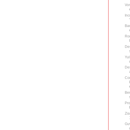
Vor
Inc
Ban
Rom
Des
Yul
Des
Com
Ben
Pro
Zia
Guv