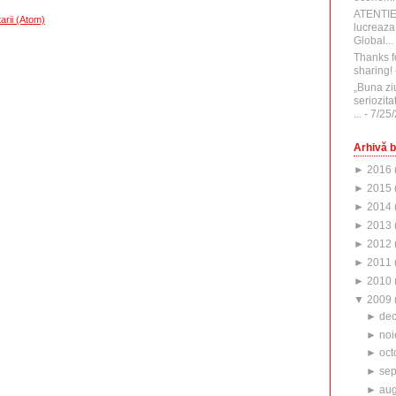
ATENTI
arii (Atom)
lucreaza
Global...
Thanks f
sharing!
„Buna zi
seriozita
...
- 7/25
Arhivă b
►
2016
►
2015
►
2014
►
2013
►
2012
►
2011
►
2010
▼
2009
►
de
►
noi
►
oct
►
sep
►
aug