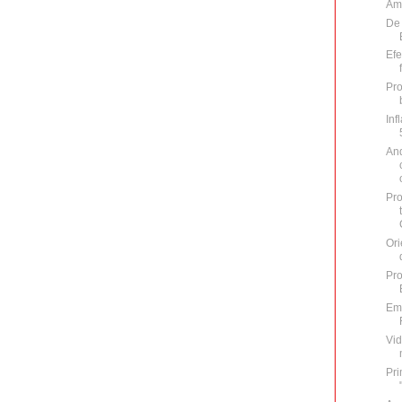
Am 
De 
Efe
Pro
Inf
An
Pro
Ori
Pro
Emi
Vid
Pri