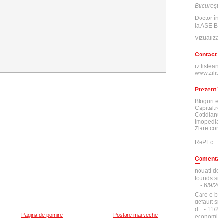
Bucureşt
Doctor î
la ASE B
Vizualiza
Contact
rzilistea
www.zili
Prezent 
Bloguri 
Capital.r
Cotidian
Imopedia
Ziare.co
RePEc
Comenta
nouati d
founds sr
...
- 6/9/
Care e b
default 
d...
- 11/
Pagina de pornire
Postare mai veche
economi