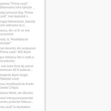
gramul "Prima casă":
diferendele între băncile ...
anţul primului târg "Prima
casă", mai degrabă n...
pragul falimentului, Islanda
cere aderarea la U...
escu, din ce în ce mai
economist
ară, la "Realitatea te
priveşte"
mul dezertor din programul
"Prima casă": ING Bank
ur Isărescu într-o carte a
recordurilor
 mai mare fond de pensii
american dă în judecat...
baterile Banii Noştri:
Alfabetul crizei
nou imobiliarist de frunte:
Daniel Chiţoiu
iness Week, de vânzare
rdul interguvernamental
pentru proiectul Nabucc...
ima casă" în dezbatere