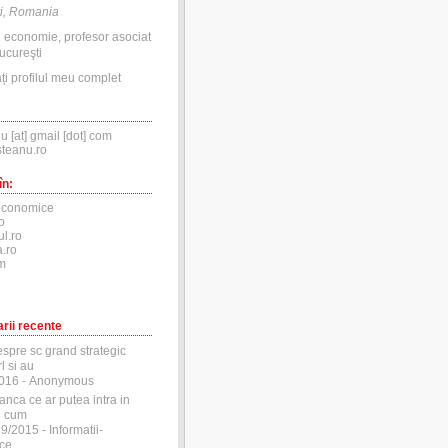
i, Romania
n economie, profesor asociat
ucureşti
ți profilul meu complet
nu [at] gmail [dot] com
steanu.ro
în:
economice
o
ul.ro
.ro
m
rii recente
espre sc grand strategic
l si au
2016
- Anonymous
anca ce ar putea intra in
si cum
29/2015
- Informatii-
ce