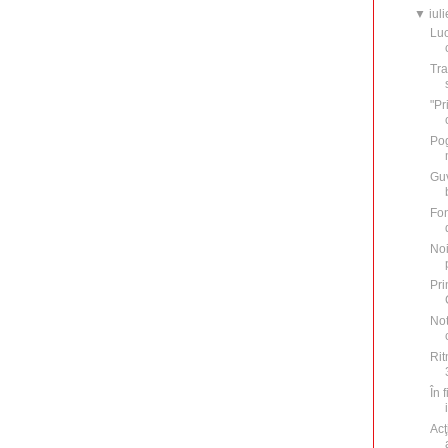
▼
iuli
Luc
Tra
"Pr
Pog
Guv
Fon
Noi
Pri
Not
Rit
În 
Acţ