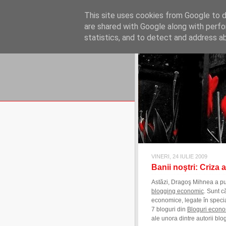
REFLECŢII EC
This site uses cookies from Google to de
blog de reflecţii, informaţii şi 
are shared with Google along with perfo
statistics, and to detect and address a
VINERI, 24 IULIE 2009
Banii noştri: Criza
Astăzi, Dragoş Mihnea a pu
blogging economic
. Sunt c
economice, legate în specia
7 bloguri din
Bloguri econ
ale unora dintre autorii bl