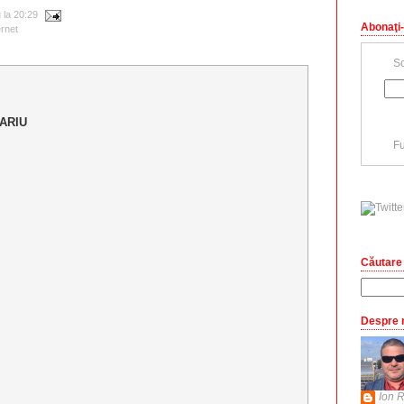
u
la
20:29
Abonaţi-
ernet
Sc
ARIU
Fu
Căutare 
Despre 
Ion R