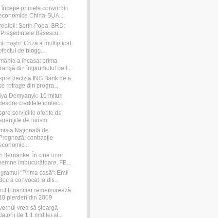
 începe primele convorbiri
economice China-SUA ...
redibil: Sorin Popa, BRD:
"Preşedintele Băsescu...
ii noştri: Criza a multiplicat
efectul de blogg...
ânia a încasat prima
tranşă din împrumutul de l...
pre decizia ING Bank de a
se retrage din progra...
iya Demyanyk: 10 mituri
despre creditele ipotec...
pre serviciile oferite de
agenţiile de turism
isia Naţională de
Prognoză: contracţie
economic...
 Bernanke: În ciua unor
semne îmbucurătoare, FE...
gramul "Prima casă": Emil
Boc a convocat la dis...
rul Financiar rememorează
10 pierderi din 2009
ernul vrea să şteargă
datorii de 1,1 mld.lei al...