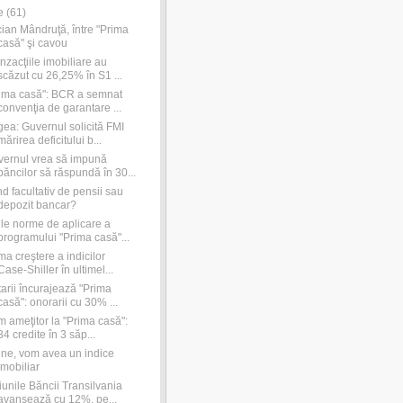
e
(
61
)
ian Mândruţă, între "Prima
casă" şi cavou
nzacţiile imobiliare au
scăzut cu 26,25% în S1 ...
ima casă": BCR a semnat
convenţia de garantare ...
ea: Guvernul solicită FMI
mărirea deficitului b...
ernul vrea să impună
băncilor să răspundă în 30...
d facultativ de pensii sau
depozit bancar?
le norme de aplicare a
programului "Prima casă"...
ma creştere a indicilor
Case-Shiller în ultimel...
arii încurajează "Prima
casă": onorarii cu 30% ...
m ameţitor la "Prima casă":
34 credite în 3 săp...
fine, vom avea un indice
imobiliar
iunile Băncii Transilvania
avansează cu 12%, pe...