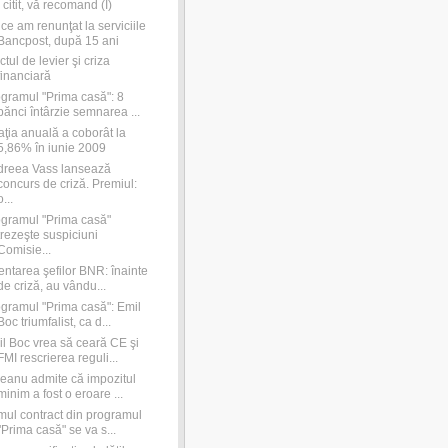
citit, vă recomand (I)
ce am renunţat la serviciile
Bancpost, după 15 ani
ctul de levier şi criza
financiară
gramul "Prima casă": 8
bănci întârzie semnarea ...
laţia anuală a coborât la
5,86% în iunie 2009
dreea Vass lansează
concurs de criză. Premiul:
o...
gramul "Prima casă"
trezeşte suspiciuni
Comisie...
entarea şefilor BNR: înainte
de criză, au vându...
gramul "Prima casă": Emil
Boc triumfalist, ca d...
l Boc vrea să ceară CE şi
FMI rescrierea reguli...
eanu admite că impozitul
minim a fost o eroare ...
mul contract din programul
"Prima casă" se va s...