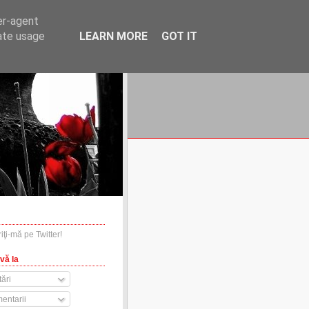
er-agent
rate usage
LEARN MORE
GOT IT
financiare.ro
contact
vă la
ări
entarii