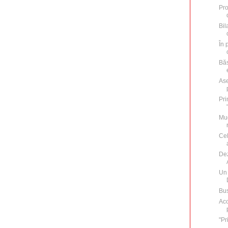
Pro
Bil
În 
Băs
Ase
Pri
Mug
Cel
Dez
Un 
Bus
Aco
"Pr