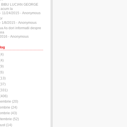
E BIBU LUCIAN GEORGE
 acum la
- 11/24/2015
- Anonymous
or
- 1/8/2015
- Anonymous
ua As dori informatii despre
tea
/2016
- Anonymous
log
(
4
)
(
4
)
(
9
)
(
6
)
(
13
)
(
37
)
(
331
)
(
406
)
cembrie
(
20
)
embrie
(
24
)
ombrie
(
43
)
tembrie
(
52
)
ust
(
14
)