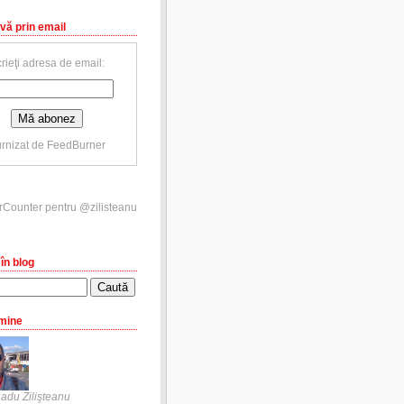
vă prin email
rieţi adresa de email:
rnizat de
FeedBurner
în blog
mine
adu Zilişteanu