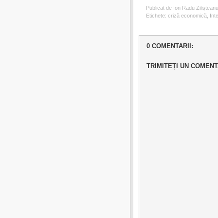
Publicat de Ion Radu Ziliştean
Etichete:
criză economică
,
Int
0 COMENTARII:
TRIMITEȚI UN COMENT