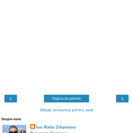
‹
›
Pagina de pornire
Afișați versiunea pentru web
Despre mine
Ion Radu Zilişteanu
Bucureşti, Romania