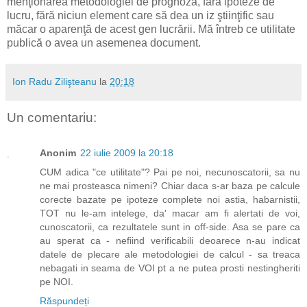
menţionarea metodologiei de prognoză, fără ipoteze de
lucru, fără niciun element care să dea un iz ştiinţific sau
măcar o aparenţă de acest gen lucrării. Mă întreb ce utilitate
publică o avea un asemenea document.
Ion Radu Zilişteanu
la
20:18
Un comentariu:
Anonim
22 iulie 2009 la 20:18
CUM adica "ce utilitate"? Pai pe noi, necunoscatorii, sa nu
ne mai prosteasca nimeni? Chiar daca s-ar baza pe calcule
corecte bazate pe ipoteze complete noi astia, habarnistii,
TOT nu le-am intelege, da' macar am fi alertati de voi,
cunoscatorii, ca rezultatele sunt in off-side. Asa se pare ca
au sperat ca - nefiind verificabili deoarece n-au indicat
datele de plecare ale metodologiei de calcul - sa treaca
nebagati in seama de VOI pt a ne putea prosti nestingheriti
pe NOI.
Răspundeți