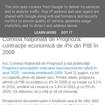
This site uses cookies from Google to deliver its services
Reflecţii economice
and to analyze traffic. Your IP address and user-agent are
shared with Google along with performance and security
metrics to ensure quality of service, generate usage
blog de reflecţii, informaţii şi opinii economice
statistics, and to detect and address abuse.
LEARN MORE
GOT IT
marți, 21 iulie 2009
Comisia Naţională de Prognoză:
contracţie economică de 4% din PIB în
2009
Azi, Comisia Naţională de Prognoză a dat publicităţii
Prognoza principalilor indicatori macroeconomici până în
anul 2020 - varianta primăvară 2009
. Sunt 11 pagini, cu tot
cu copertă, pline de tabele seci. Printre altele, prognoza
afirmă că PIB va scădea cu 4% în 2009 şi va creşte cu 0,1%
în 2010, urmând să crească cu 2,4% în 2011 şi cu 5% în
2020. Vă sfătuiesc să o citiţi şi să vă minunaţi.
Respectivul document pare o însăilare seacă de cifre, fără