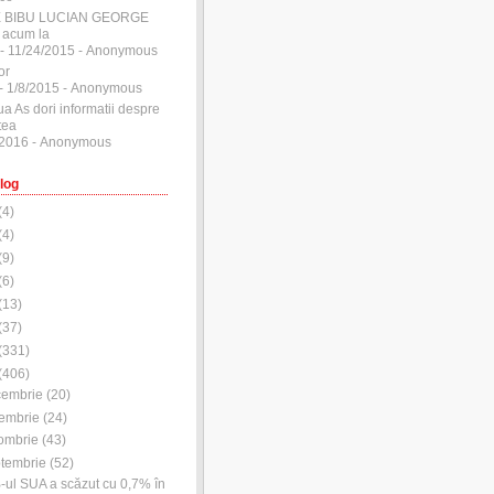
E BIBU LUCIAN GEORGE
 acum la
- 11/24/2015
- Anonymous
or
- 1/8/2015
- Anonymous
ua As dori informatii despre
tea
/2016
- Anonymous
log
(
4
)
(
4
)
(
9
)
(
6
)
(
13
)
(
37
)
(
331
)
(
406
)
cembrie
(
20
)
embrie
(
24
)
ombrie
(
43
)
tembrie
(
52
)
-ul SUA a scăzut cu 0,7% în