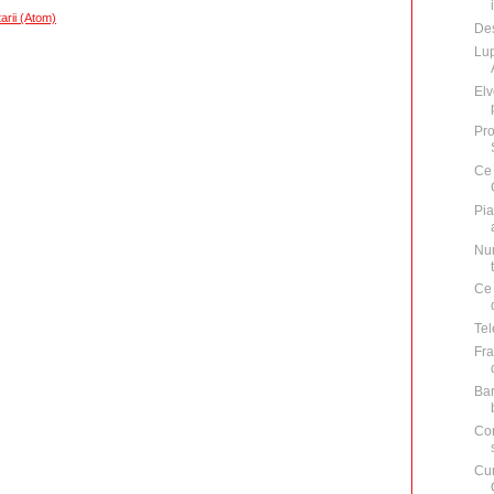
arii (Atom)
De
Lup
Elv
Pro
Ce 
Pia
Num
Ce 
Tel
Fra
Bar
Con
Cum