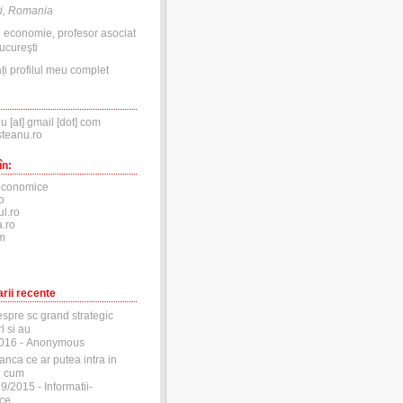
i, Romania
n economie, profesor asociat
ucureşti
ți profilul meu complet
nu [at] gmail [dot] com
steanu.ro
în:
economice
o
ul.ro
.ro
m
rii recente
espre sc grand strategic
l si au
2016
- Anonymous
anca ce ar putea intra in
si cum
29/2015
- Informatii-
ce