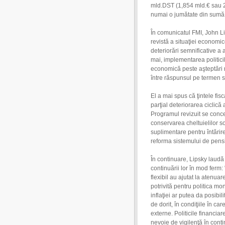
mld.DST (1,854 mld.€ sau 2,
numai o jumătate din sumă 
În comunicatul FMI, John Li
revistă a situaţiei economic
deteriorări semnificative a
mai, implementarea politicil
economică peste aşteptări ne
între răspunsul pe termen sc
El a mai spus că ţintele fi
parţial deteriorarea ciclică 
Programul revizuit se conce
conservarea cheltuielilor s
suplimentare pentru întărire
reforma sistemului de pensi
În continuare, Lipsky laudă
continuării lor în mod ferm: 
flexibil au ajutat la atenua
potrivită pentru politica mo
inflaţiei ar putea da posibi
de dorit, în condiţiile în car
externe. Politicile financiar
nevoie de vigilenţă în cont