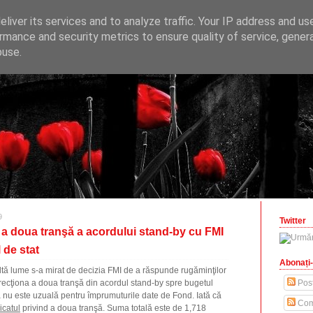
ONOMICE
liver its services and to analyze traffic. Your IP address and us
opinii economice
rmance and security metrics to ensure quality of service, gene
buse.
zilisteanu.ro
9
Twitter
 a doua tranşă a acordului stand-by cu FMI
 de stat
Abonați-
ultă lume s-a mirat de decizia FMI de a răspunde rugăminţilor
irecţiona a doua tranşă din acordul stand-by spre bugetul
Post
că nu este uzuală pentru împrumuturile date de Fond. Iată că
Com
catul
privind a doua tranşă. Suma totală este de 1,718