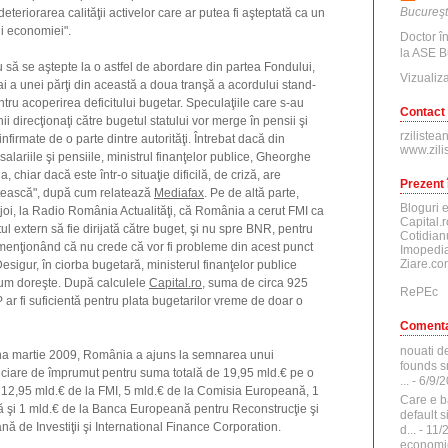
Bucureşt
eteriorarea calităţii activelor care ar putea fi aşteptată ca un
rii economiei".
Doctor î
la ASE B
u să se aştepte la o astfel de abordare din partea Fondului,
Vizualiza
i a unei părţi din această a doua tranşă a acordului stand-
ntru acoperirea deficitului bugetar. Speculaţiile care s-au
Contact
ii direcţionaţi către bugetul statului vor merge în pensii şi
rzilistea
 infirmate de o parte dintre autorităţi. Întrebat dacă din
www.zili
 salariile şi pensiile, ministrul finanţelor publice, Gheorghe
chiar dacă este într-o situaţie dificilă, de criză, are
Prezent 
lătească", după cum relatează
Mediafax
. Pe de altă parte,
Bloguri 
joi, la Radio România Actualităţi, că România a cerut FMI ca
Capital.r
l extern să fie dirijată către buget, şi nu spre BNR, pentru
Cotidian
r, menţionând că nu crede că vor fi probleme din acest punct
Imopedia
Ziare.co
Desigur, în ciorba bugetară, ministerul finanţelor publice
cum doreşte. După calculele
Capital.ro
, suma de circa 925
RePEc
 ar fi suficientă pentru plata bugetarilor vreme de doar o
Comenta
nouati d
una martie 2009, România a ajuns la semnarea unui
founds sr
ciare de împrumut pentru suma totală de 19,95 mld.€ pe o
...
- 6/9/
e 12,95 mld.€ de la FMI, 5 mld.€ de la Comisia Europeană, 1
Care e b
 şi 1 mld.€ de la Banca Europeană pentru Reconstrucţie şi
default 
 de Investiţii şi International Finance Corporation.
d...
- 11/
economi