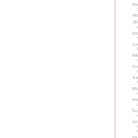
Dou
FMI
SEC
Imo
Cum
Măs
Ec
S-a
BNR
Pro
Înc
Un 
Dez