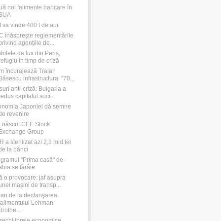
ă noi falimente bancare în
SUA
 va vinde 400 t de aur
 înăspreşte reglementările
privind agenţiile de...
bilele de lux din Paris,
refugiu în timp de criză
 încurajează Traian
Băsescu infrastructura: "70...
uri anti-criză: Bulgaria a
redus capitalul soci...
onomia Japoniei dă semne
de revenire
 născut CEE Stock
Exchange Group
 a sterilizat azi 2,3 mld.lei
de la bănci
gramul "Prima casă" de-
abia se târâie
ă o provocare: jaf asupra
unei maşini de transp...
an de la declanşarea
falimentului Lehman
Brothe...
echilibrele economice