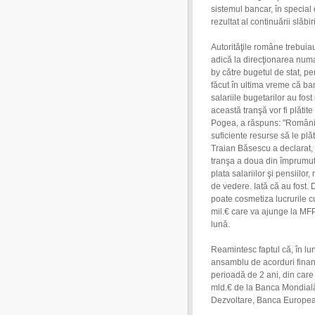
sistemul bancar, în special d
rezultat al continuării slăbi
Autorităţile române trebuia
adică la direcţionarea numa
by către bugetul de stat, pe
făcut în ultima vreme că ban
salariile bugetarilor au fost
această tranşă vor fi plătite
Pogea, a răspuns: "România, 
suficiente resurse să le p
Traian Băsescu a declarat, 
tranşa a doua din împrumutu
plata salariilor şi pensiilo
de vedere. Iată că au fost. 
poate cosmetiza lucrurile 
mil.€ care va ajunge la MFP
lună.
Reamintesc faptul că, în l
ansamblu de acorduri finan
perioadă de 2 ani, din car
mld.€ de la Banca Mondială
Dezvoltare, Banca Europeană