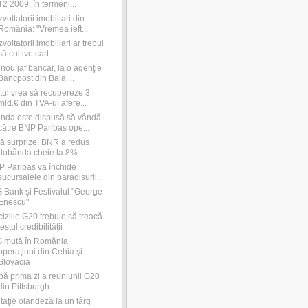
T2 2009, în termeni...
voltatorii imobiliari din
România: "Vremea ieft...
voltatorii imobiliari ar trebui
să cultive cart...
nou jaf bancar, la o agenţie
Bancpost din Baia ...
tul vrea să recupereze 3
mld.€ din TVA-ul afere...
nda este dispusă să vândă
către BNP Paribas ope...
ă surprize: BNR a redus
dobânda cheie la 8%
 Paribas va închide
sucursalele din paradisuril...
 Bank şi Festivalul "George
Enescu"
iziile G20 trebuie să treacă
testul credibilităţii
G mută în România
operaţiuni din Cehia şi
Slovacia
ă prima zi a reuniunii G20
din Pittsburgh
itaţie olandeză la un târg