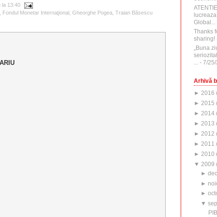
u
la
13:40
ATENTI
,
Fondul Monetar Internaţional
,
Gheorghe Pogea
,
Traian Băsescu
lucreaza
Global...
Thanks f
sharing!
„Buna zi
seriozita
...
- 7/25
ARIU
Arhivă b
►
2016
►
2015
►
2014
►
2013
►
2012
►
2011
►
2010
▼
2009
►
de
►
noi
►
oct
▼
sep
PIB