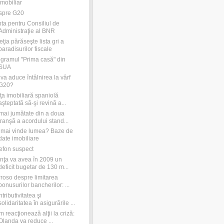
imobiliar
spre G20
ta pentru Consiliul de
Administraţie al BNR
eţia părăseşte lista gri a
paradisurilor fiscale
gramul "Prima casă" din
SUA
va aduce întâlnirea la vârf
G20?
ţa imobiliară spaniolă
aşteptată să-şi revină a...
ai jumătate din a doua
tranşă a acordului stand...
mai vinde lumea? Baze de
date imobiliare
efon suspect
nţa va avea în 2009 un
deficit bugetar de 130 m...
roso despre limitarea
bonusurilor bancherilor: ...
tributivitatea şi
solidaritatea în asigurările ...
 reacţionează alţii la criză:
Olanda va reduce ...