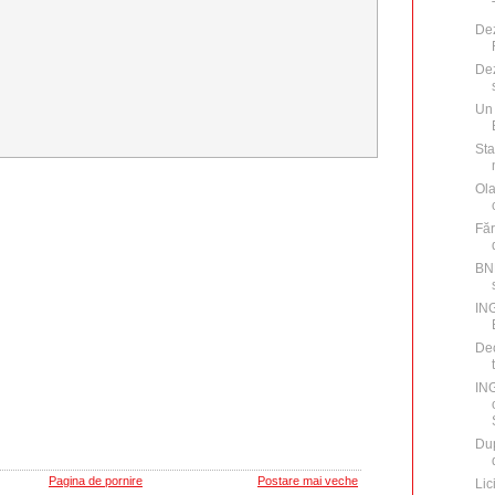
Dez
Dez
Un 
Sta
Ola
Făr
BNP
ING
Dec
IN
Dup
Pagina de pornire
Postare mai veche
Lic