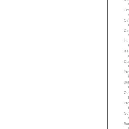
Eco
O n
Din
În 
Isă
Dia
Pro
Bul
Con
Pro
Guv
Ban