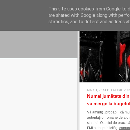
REFLECŢII EC
This site uses cookies from Google to de
blog de reflecţii, informaţii şi 
are shared with Google along with perfo
statistics, and to detect and address a
MARȚI, 22 SEPTEMBRIE 200
Numai jumătate din
va merge la bugetul
Vă amintiţi, probabil, că m
autorităţilor române de a d
statului. O astfel de practi
FMI a dat publicităţii
comuni