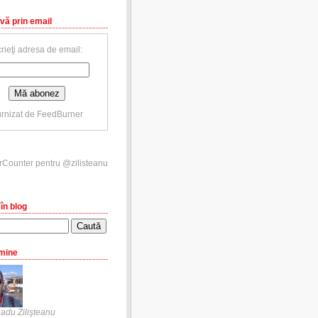
vă prin email
rieţi adresa de email:
rnizat de
FeedBurner
în blog
mine
adu Zilişteanu