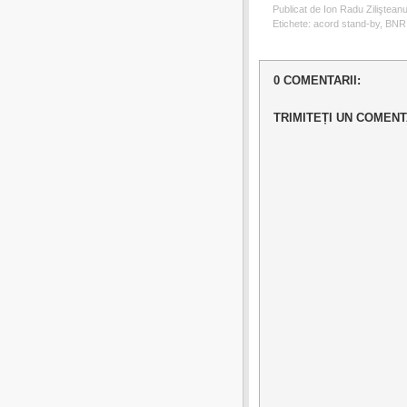
Publicat de Ion Radu Ziliştean
Etichete:
acord stand-by
,
BNR
0 COMENTARII:
TRIMITEȚI UN COMENT