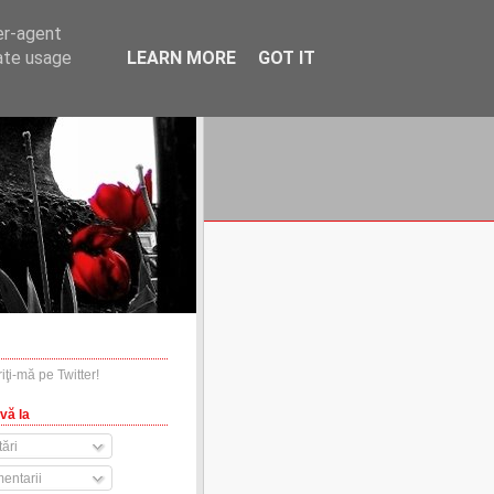
er-agent
rate usage
LEARN MORE
GOT IT
financiare.ro
contact
vă la
ări
entarii