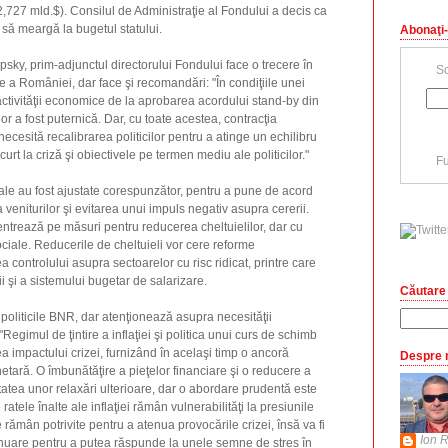
727 mld.$). Consilul de Administraţie al Fondului a decis ca
să meargă la bugetul statului.
Abonaţi-
psky, prim-adjunctul directorului Fondului face o trecere în
Sc
e a României, dar face şi recomandări: "În condiţiile unei
 activităţii economice de la aprobarea acordului stand-by din
or a fost puternică. Dar, cu toate acestea, contracţia
cesită recalibrarea politicilor pentru a atinge un echilibru
urt la criză şi obiectivele pe termen mediu ale politicilor."
Fu
scale au fost ajustate corespunzător, pentru a pune de acord
a veniturilor şi evitarea unui impuls negativ asupra cererii.
ntrează pe măsuri pentru reducerea cheltuielilor, dar cu
ociale. Reducerile de cheltuieli vor cere reforme
a controlului asupra sectoarelor cu risc ridicat, printre care
i şi a sistemului bugetar de salarizare.
Căutare 
 politicile BNR, dar atenţionează asupra necesităţii
"Regimul de ţintire a inflaţiei şi politica unui curs de schimb
rea impactului crizei, furnizând în acelaşi timp o ancoră
Despre 
netară. O îmbunătăţire a pieţelor financiare şi o reducere a
litatea unor relaxări ulterioare, dar o abordare prudentă este
e ratele înalte ale inflaţiei rămân vulnerabilităţi la presiunile
e rămân potrivite pentru a atenua provocările crizei, însă va fi
Ion R
inuare pentru a putea răspunde la unele semne de stres în