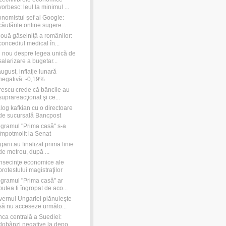
vorbesc: leul la minimul ...
nomistul şef al Google:
căutările online sugere...
ouă găselniţă a românilor:
concediul medical în...
 nou despre legea unică de
salarizare a bugetar...
august, inflaţie lunară
negativă: -0,19%
rescu crede că băncile au
suprareacţionat şi ce...
log kafkian cu o directoare
de sucursală Bancpost
gramul "Prima casă" s-a
împotmolit la Senat
garii au finalizat prima linie
de metrou, după ...
secinţe economice ale
protestului magistraţilor
gramul "Prima casă" ar
putea fi îngropat de aco...
ernul Ungariei plănuieşte
să nu acceseze următo...
ca centrală a Suediei:
dobânzi negative la depo...