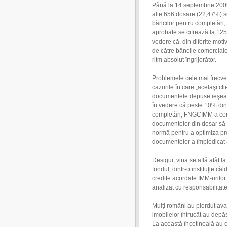
Până la 14 septembrie 200
alte 656 dosare (22,47%) su
băncilor pentru completări,
aprobate se cifrează la 12
vedere că, din diferite moti
de către băncile comerciale
ritm absolut îngrijorător.
Problemele cele mai frecv
cazurile în care „acelaşi cli
documentele depuse ieşeau 
în vedere că peste 10% dint
completări, FNGCIMM a co
documentelor din dosar să 
normă pentru a optimiza pro
documentelor a împiedicat 
Desigur, vina se află atât 
fondul, dintr-o instituţie c
credite acordate IMM-urilor 
analizat cu responsabilitat
Mulţi români au pierdut ava
imobilelor întrucât au depăş
La această încetineală au c