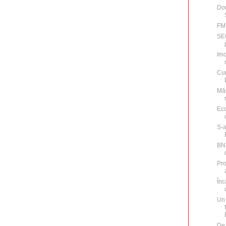
Dou
FMI
SEC
Imo
Cum
Măs
Ec
S-a
BNR
Pro
Înc
Un 
Dez