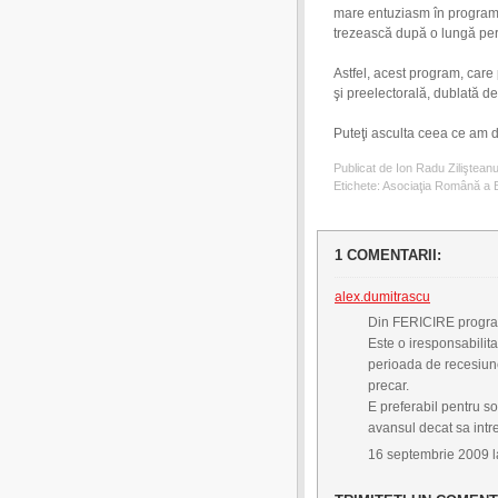
mare entuziasm în programu
trezească după o lungă peri
Astfel, acest program, care
şi preelectorală, dublată de 
Puteţi asculta ceea ce am 
Publicat de Ion Radu Ziliştean
Etichete:
Asociaţia Română a B
1 COMENTARII:
alex.dumitrascu
Din FERICIRE progra
Este o iresponsabilitat
perioada de recesiune,
precar.
E preferabil pentru sol
avansul decat sa intre
16 septembrie 2009 l