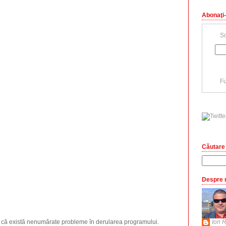
Abonaţi-
Sc
Fu
Căutare 
Despre 
Ion R
 că există nenumărate probleme în derularea programului.