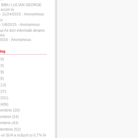
E BIBU LUCIAN GEORGE
 acum la
- 11/24/2015
- Anonymous
or
- 1/8/2015
- Anonymous
ua As dori informatii despre
tea
/2016
- Anonymous
log
(
4
)
(
4
)
(
9
)
(
6
)
(
13
)
(
37
)
(
331
)
(
406
)
cembrie
(
20
)
embrie
(
24
)
ombrie
(
43
)
tembrie
(
52
)
-ul SUA a scăzut cu 0,7% în