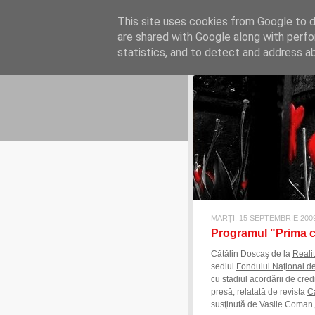
REFLECŢII EC
This site uses cookies from Google to de
blog de reflecţii, informaţii şi 
are shared with Google along with perfo
statistics, and to detect and address a
MARȚI, 15 SEPTEMBRIE 200
Programul "Prima c
Cătălin Doscaş de la
Reali
sediul
Fondului Naţional d
cu stadiul acordării de cre
presă, relatată de revista
C
susţinută de Vasile Coman, 