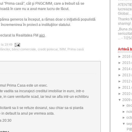
l "Prima casă", cât şi FNGCIMM, care a trebuit să se
ATENTI
oadă în care nu a avut mare lucru de făcut.
lucreaza
Global...
Thanks f
 părea generos la început, a rămas doar o iniţiativă populistă
sharing!
încremenirea în proiect a instituţiilor statului.
„Buna zi
seriozita
declarat la Realitatea FM
aici
.
...
- 7/25
u
la
19:49
Arhivă b
ăncilor
,
bănci comerciale
,
credit ipotecar
,
IMM
,
Prima casă
►
2016
►
2015
►
2014
►
2013
►
2012
mul Prima Casa este un esec.
►
2011
e vadita sa incurajezi creditul imobiliar in euro, intr-o
►
2010
 in care veniturile scad, iar leul se afla intr-un echilibru
▼
2009
►
de
icitanti sa li se refuze dosarul, sau chiar sa-si piarda
►
noi
 in default la anul pe vremea asta.
►
oct
a 20:30
▼
sep
PIB