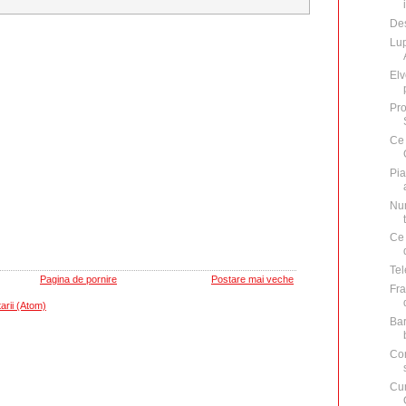
De
Lup
Elv
Pro
Ce 
Pia
Num
Ce 
Tel
Pagina de pornire
Postare mai veche
Fra
arii (Atom)
Bar
Con
Cum