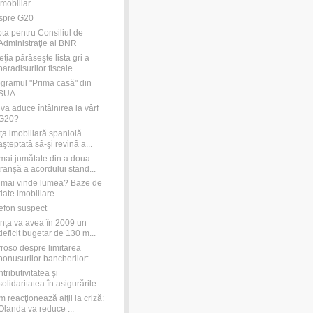
imobiliar
spre G20
ta pentru Consiliul de
Administraţie al BNR
eţia părăseşte lista gri a
paradisurilor fiscale
gramul "Prima casă" din
SUA
va aduce întâlnirea la vârf
G20?
ţa imobiliară spaniolă
aşteptată să-şi revină a...
ai jumătate din a doua
tranşă a acordului stand...
mai vinde lumea? Baze de
date imobiliare
efon suspect
nţa va avea în 2009 un
deficit bugetar de 130 m...
roso despre limitarea
bonusurilor bancherilor: ...
tributivitatea şi
solidaritatea în asigurările ...
 reacţionează alţii la criză:
Olanda va reduce ...