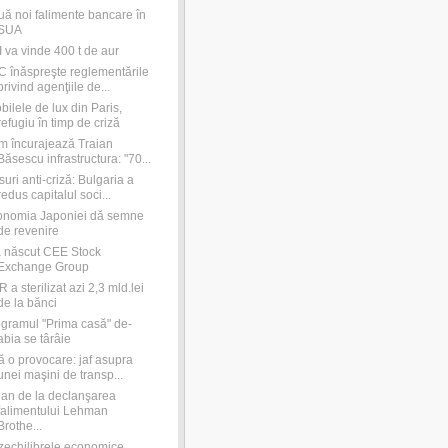
ă noi falimente bancare în
SUA
 va vinde 400 t de aur
 înăspreşte reglementările
privind agenţiile de...
bilele de lux din Paris,
refugiu în timp de criză
 încurajează Traian
Băsescu infrastructura: "70...
uri anti-criză: Bulgaria a
redus capitalul soci...
onomia Japoniei dă semne
de revenire
 născut CEE Stock
Exchange Group
 a sterilizat azi 2,3 mld.lei
de la bănci
gramul "Prima casă" de-
abia se târâie
ă o provocare: jaf asupra
unei maşini de transp...
an de la declanşarea
falimentului Lehman
Brothe...
echilibrele economice