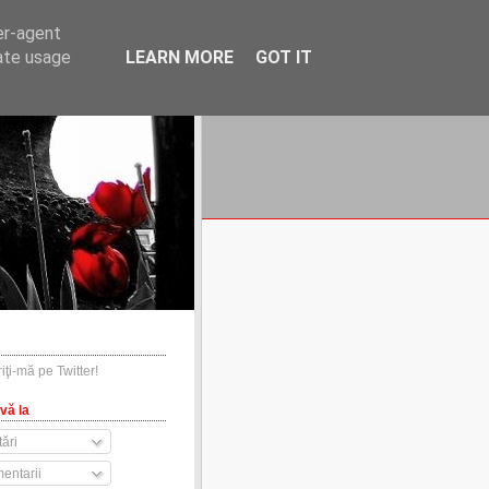
er-agent
rate usage
LEARN MORE
GOT IT
financiare.ro
contact
vă la
ări
entarii