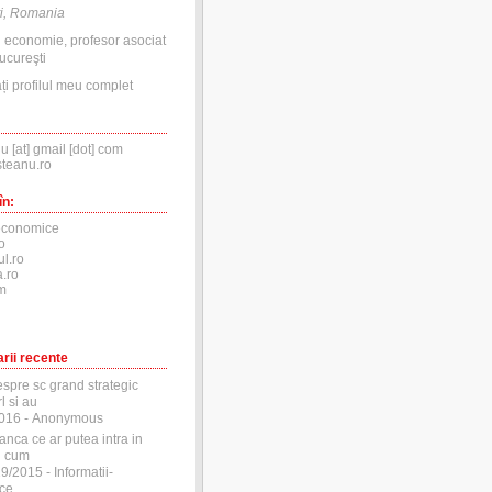
i, Romania
n economie, profesor asociat
ucureşti
ți profilul meu complet
nu [at] gmail [dot] com
steanu.ro
în:
economice
o
ul.ro
.ro
m
rii recente
espre sc grand strategic
l si au
2016
- Anonymous
anca ce ar putea intra in
si cum
29/2015
- Informatii-
ce