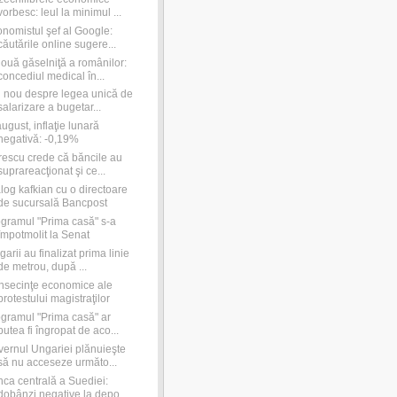
vorbesc: leul la minimul ...
nomistul şef al Google:
căutările online sugere...
ouă găselniţă a românilor:
concediul medical în...
 nou despre legea unică de
salarizare a bugetar...
august, inflaţie lunară
negativă: -0,19%
rescu crede că băncile au
suprareacţionat şi ce...
log kafkian cu o directoare
de sucursală Bancpost
gramul "Prima casă" s-a
împotmolit la Senat
garii au finalizat prima linie
de metrou, după ...
secinţe economice ale
protestului magistraţilor
gramul "Prima casă" ar
putea fi îngropat de aco...
ernul Ungariei plănuieşte
să nu acceseze următo...
ca centrală a Suediei:
dobânzi negative la depo...