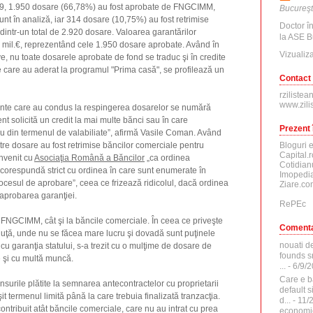
9, 1.950 dosare (66,78%) au fost aprobate de FNGCIMM,
Bucureşt
nt în analiză, iar 314 dosare (10,75%) au fost retrimise
Doctor î
 dintr-un total de 2.920 dosare. Valoarea garantărilor
la ASE B
5 mil.€, reprezentând cele 1.950 dosare aprobate. Având în
Vizualiza
ve, nu toate dosarele aprobate de fond se traduc şi în credite
 care au aderat la programul "Prima casă", se profilează un
Contact
rzilistea
www.zili
ente care au condus la respingerea dosarelor se numără
ent solicită un credit la mai multe bănci sau în care
Prezent 
din termenul de valabiliate”, afirmă Vasile Coman. Având
Bloguri 
re dosare au fost retrimise băncilor comerciale pentru
Capital.r
nvenit cu
Asociaţia Română a Băncilor
„ca ordinea
Cotidian
corespundă strict cu ordinea în care sunt enumerate în
Imopedia
cesul de aprobare”, ceea ce frizează ridicolul, dacă ordinea
Ziare.co
aprobarea garanţiei.
RePEc
la FNGCIMM, cât şi la băncile comerciale. În ceea ce priveşte
Comenta
ălduţă, unde nu se făcea mare lucru şi dovadă sunt puţinele
nouati d
cu garanţia statului, s-a trezit cu o mulţime de dosare de
founds sr
e şi cu multă muncă.
...
- 6/9/
Care e b
nsurile plătite la semnarea antecontractelor cu proprietarii
default 
it termenul limită până la care trebuia finalizată tranzacţia.
d...
- 11/
ontribuit atât băncile comerciale, care nu au intrat cu prea
economi