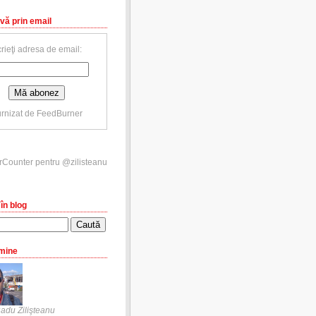
vă prin email
rieţi adresa de email:
rnizat de
FeedBurner
în blog
mine
adu Zilişteanu