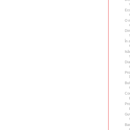
Eco
O n
Din
În 
Isă
Dia
Pro
Bul
Con
Pro
Guv
Ban