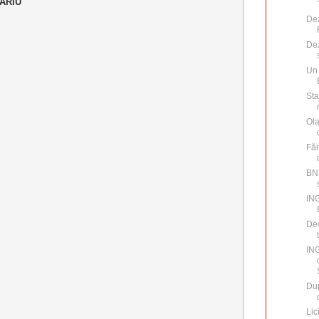
ARIU
Dez
Dez
Un 
Sta
Ola
Făr
BNP
ING
Dec
IN
Dup
Lic