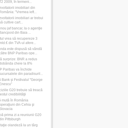
T2 2009, în termeni...
voltatorii imobiliari din
România: "Vremea ieft...
voltatorii imobiliari ar trebui
să cultive cart...
nou jaf bancar, la o agenţie
Bancpost din Baia ...
tul vrea să recupereze 3
mld.€ din TVA-ul afere...
nda este dispusă să vândă
către BNP Paribas ope...
ă surprize: BNR a redus
dobânda cheie la 8%
 Paribas va închide
sucursalele din paradisuril...
 Bank şi Festivalul "George
Enescu"
iziile G20 trebuie să treacă
testul credibilităţii
G mută în România
operaţiuni din Cehia şi
Slovacia
ă prima zi a reuniunii G20
din Pittsburgh
itaţie olandeză la un târg