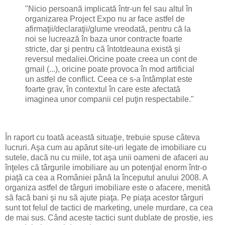
"Nicio persoană implicată într-un fel sau altul în
organizarea Project Expo nu ar face astfel de
afirmaţii/declaraţii/glume vreodată, pentru că la
noi se lucrează în baza unor contracte foarte
stricte, dar şi pentru că întotdeauna există şi
reversul medaliei.Oricine poate creea un cont de
gmail (...), oricine poate provoca în mod artificial
un astfel de conflict. Ceea ce s-a întâmplat este
foarte grav, în contextul în care este afectată
imaginea unor companii cel puţin respectabile."
În raport cu toată această situaţie, trebuie spuse câteva
lucruri. Aşa cum au apărut site-uri legate de imobiliare cu
sutele, dacă nu cu miile, tot aşa unii oameni de afaceri au
înţeles că târgurile imobiliare au un potenţial enorm într-o
piaţă ca cea a României până la începutul anului 2008. A
organiza astfel de târguri imobiliare este o afacere, menită
să facă bani şi nu să ajute piaţa. Pe piaţa acestor târguri
sunt tot felul de tactici de marketing, unele murdare, ca cea
de mai sus. Când aceste tactici sunt dublate de prostie, ies