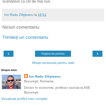
scandaluri ca cel de mai sus.
Ion Radu Zilişteanu
la
18:51
Niciun comentariu:
Trimiteți un comentariu
‹
›
Pagina de pornire
Afișați versiunea pentru web
Despre mine
Ion Radu Zilişteanu
Bucureşti, Romania
Doctor în economie, profesor asociat la ASE
Bucureşti
Vizualizați profilul meu complet