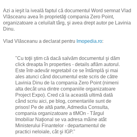
Azi a ieşit la iveală faptul că documentul Word semnat Vlad
Vlăsceanu avea în proprietăţi compania Zero Point,
organizatoare a celuilalt târg, şi avea drept autor pe Lavinia
Dinu.
Vlad Vlăsceanu a declarat pentru
Imopedia.ro
:
"Cu toţii ştim că dacă salvăm documentul şi dăm
click dreapta în properties - details aflăm autorul.
Este într-adevăr regretabil ce se întâmplă şi mai
ales atunci când documentul este scris de către
Lavinia Dinu de la compania Zero Point (nimeni
alta decât una dintre companiile organizatoare
Project Expo). Cred că la această ultimă dată
când scriu aici, pe blog, comentariile sunt de
prisos! Pe de altă parte, Admedia Consulta,
compania organizatoare a tIMOn - Târgul
Imobiliar Naţional se va adresa mâine atât
Ministerului Finantelor - departamentul de
practici neloiale, cât şi IGP."