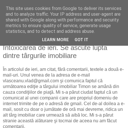
This site uses cookies from Google to deliver its services
Reflecţii economice
and to analyze traffic. Your IP address and user-agent are
shared with Google along with performance and security
metrics to ensure quality of service, generate usage
blog de reflecţii, informaţii şi opinii economice
statistics, and to detect and address abuse.
LEARN MORE
GOT IT
vineri, 20 noiembrie 2009
Intoxicarea de ieri. Se ascute lupta
dintre târgurile imobiliare
În articolul de ieri, am citat, fără comentarii, textele a două e-
mail-uri. Unul venea de la adresa de e-mail
vlasceanu.vlad@gmail.com şi comunica faptul că
următoarea ediţie a târgului imobiliar Timon se amână din
cauza condiţiilor de piaţă. Mi s-a părut ciudat faptul că un
comunicat al unei companii care are propriul domeniu de
internet trimite de pe o adresă de gmail. Cel de-al doilea a e-
mail, sosit cu doar o jumătate de oră mai devreme, ridica un
alt târg imobiliar care urmează să aibă loc. Mi s-a părut
stranie această alăturare şi tocmai de aceea nu am făcut
comentarii.