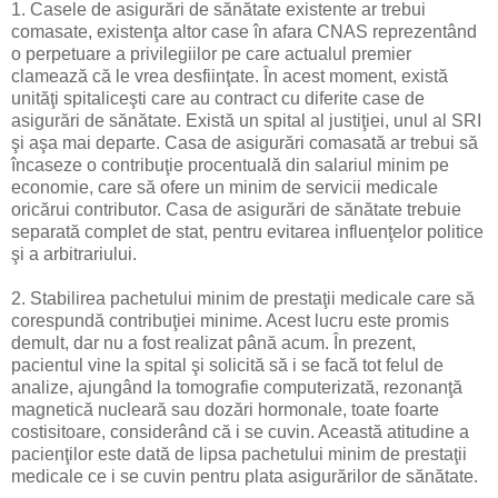
1. Casele de asigurări de sănătate existente ar trebui
comasate, existenţa altor case în afara CNAS reprezentând
o perpetuare a privilegiilor pe care actualul premier
clamează că le vrea desfiinţate. În acest moment, există
unităţi spitaliceşti care au contract cu diferite case de
asigurări de sănătate. Există un spital al justiţiei, unul al SRI
şi aşa mai departe. Casa de asigurări comasată ar trebui să
încaseze o contribuţie procentuală din salariul minim pe
economie, care să ofere un minim de servicii medicale
oricărui contributor. Casa de asigurări de sănătate trebuie
separată complet de stat, pentru evitarea influenţelor politice
şi a arbitrariului.
2. Stabilirea pachetului minim de prestaţii medicale care să
corespundă contribuţiei minime. Acest lucru este promis
demult, dar nu a fost realizat până acum. În prezent,
pacientul vine la spital şi solicită să i se facă tot felul de
analize, ajungând la tomografie computerizată, rezonanţă
magnetică nucleară sau dozări hormonale, toate foarte
costisitoare, considerând că i se cuvin. Această atitudine a
pacienţilor este dată de lipsa pachetului minim de prestaţii
medicale ce i se cuvin pentru plata asigurărilor de sănătate.