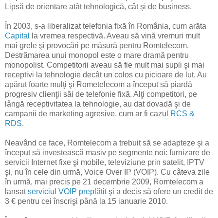
Lipsă de orientare atât tehnologică, cât şi de business.
În 2003, s-a liberalizat telefonia fixă în România, cum arăta
Capital
la vremea respectivă. Aveau să vină vremuri mult
mai grele şi provocări pe măsură pentru Romtelecom.
Destrămarea unui monopol este o mare dramă pentru
monopolist. Competitorii aveau să fie mult mai supli şi mai
receptivi la tehnologie decât un colos cu picioare de lut. Au
apărut foarte mulţi şi Rometelecom a început să piardă
progresiv clienţii săi de telefonie fixă. Alţi competitori, pe
lângă receptivitatea la tehnologie, au dat dovadă şi de
campanii de marketing agresive, cum ar fi cazul
RCS &
RDS
.
Neavând ce face, Romtelecom a trebuit să se adapteze şi a
început să investească masiv pe segmente noi: furnizare de
servicii Internet fixe şi mobile, televiziune prin satelit, IPTV
şi, nu în cele din urmă, Voice Over IP (VOIP). Cu câteva zile
în urmă, mai precis pe 21 decembrie 2009, Romtelecom a
lansat
serviciul VOIP preplătit
şi a decis să ofere un credit de
3 € pentru cei înscrişi până la 15 ianuarie 2010.