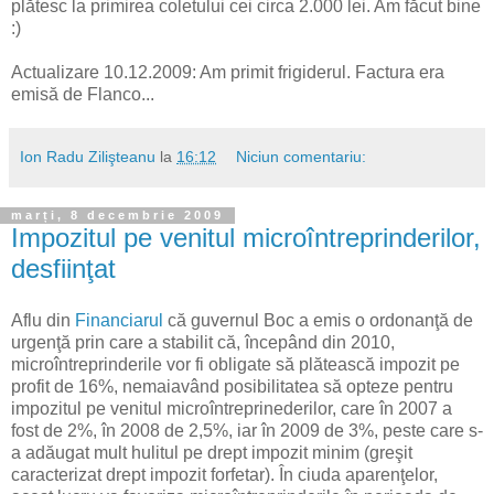
plătesc la primirea coletului cei circa 2.000 lei. Am făcut bine
:)
Actualizare 10.12.2009: Am primit frigiderul. Factura era
emisă de Flanco...
Ion Radu Zilişteanu
la
16:12
Niciun comentariu:
marți, 8 decembrie 2009
Impozitul pe venitul microîntreprinderilor,
desfiinţat
Aflu din
Financiarul
că guvernul Boc a emis o ordonanţă de
urgenţă prin care a stabilit că, începând din 2010,
microîntreprinderile vor fi obligate să plătească impozit pe
profit de 16%, nemaiavând posibilitatea să opteze pentru
impozitul pe venitul microîntreprinederilor, care în 2007 a
fost de 2%, în 2008 de 2,5%, iar în 2009 de 3%, peste care s-
a adăugat mult hulitul pe drept impozit minim (greşit
caracterizat drept impozit forfetar). În ciuda aparenţelor,