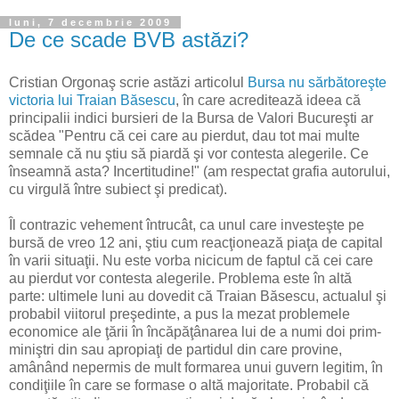
luni, 7 decembrie 2009
De ce scade BVB astăzi?
Cristian Orgonaş scrie astăzi articolul
Bursa nu sărbătoreşte
victoria lui Traian Băsescu
, în care acreditează ideea că
principalii indici bursieri de la Bursa de Valori Bucureşti ar
scădea "Pentru că cei care au pierdut, dau tot mai multe
semnale că nu ştiu să piardă şi vor contesta alegerile. Ce
înseamnă asta? Incertitudine!" (am respectat grafia autorului,
cu virgulă între subiect şi predicat).
Îl contrazic vehement întrucât, ca unul care investeşte pe
bursă de vreo 12 ani, ştiu cum reacţionează piaţa de capital
în varii situaţii. Nu este vorba nicicum de faptul că cei care
au pierdut vor contesta alegerile. Problema este în altă
parte: ultimele luni au dovedit că Traian Băsescu, actualul şi
probabil viitorul preşedinte, a pus la mezat problemele
economice ale ţării în încăpăţânarea lui de a numi doi prim-
miniştri din sau apropiaţi de partidul din care provine,
amânând nepermis de mult formarea unui guvern legitim, în
condiţiile în care se formase o altă majoritate. Probabil că