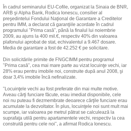
În cadrul seminarului EU-Cofile, organizat la Sinaia de BNR,
ARB şi Alpha Bank, Rodica Ionescu, consilier al
preşedintelui Fondului Naţional de Garantare a Creditelor
pentru IMM, a declarat că garanţiile acordate în cadrul
programului "Prima casă", până la finalul lui noiembrie
2009, au ajuns la 400 mil.€, respectiv 40% din valoarea
plafonului aprobat de stat, echivalentul a 9.467 dosare.
Media de garantare a fost de 42.252 € pe solicitare.
Din solicitările primite de FNGCIMM pentru programul
"Prima casă", cea mai mare parte au vizat locuinţe vechi, iar
28% erau pentru imobile noi, construite după anul 2008, şi
doar 3,4% imobile încă nefinalizate.
"Locuinţele vechi au fost preferate din mai multe motive.
Aveau cărţi funciare făcute, erau imediat disponibile, cele
noi nu puteau fi dezmembrate deoarece cărţile funciare erau
acumulate la dezvoltator. În plus, locuinţele noi sunt mult mai
scumpe, iar valoarea pe metrul pătrat se calculează la
suprafaţa utilă pentru apartamentele vechi, respectiv la cea
construită pentru cele noi", a afirmat Rodica Ionescu.