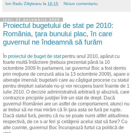
Ion Radu Zilişteanu
la
16:15
Niciun comentariu:
luni, 21 decembrie 2009
Proiectul bugetului de stat pe 2010:
România, ţara bunului plac, în care
guvernul ne îndeamnă să furăm
În
proiectul de buget de stat
pentru anul 2010, apărut cu
foarte multă întârziere (trebuia prezentat până la 10
octombrie 2009 în parlament, iar guvernul Boc a fost demis
prin moţiune de cenzură abia la 13 octombrie 2009), apare o
aberaţie imensă: bugetarii care au câştigat procese cu statul
pentru drepturi salariale nu-şi vor recupera banii înainte de 1
iulie 2010. O decizie administrativă arbitrară şi abuzivă, care
contrazice pricipiile justiţiei într-un stat de drept. Dacă
guvernul României are un astfel de comportament, atunci nu
ar trebui să ne mai mirăm că în ţara asta se fură pe rupte.
Dacă statul fură, pentru că nu se poate numi altfel atitudinea
respectivă, de ce s-ar feri şi cetăţenii acelui stat să fure? Cu
alte cuvinte, guvernul Boc încurajează furtul ca politică de