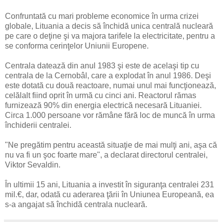
Confruntată cu mari probleme economice în urma crizei
globale, Lituania a decis să închidă unica centrală nucleară
pe care o deţine şi va majora tarifele la electricitate, pentru a
se conforma cerinţelor Uniunii Europene.
Centrala datează din anul 1983 şi este de acelaşi tip cu
centrala de la Cernobâl, care a explodat în anul 1986. Deşi
este dotată cu două reactoare, numai unul mai funcţionează,
celălalt fiind oprit în urmă cu cinci ani. Reactorul rămas
furnizează 90% din energia electrică necesară Lituaniei.
Circa 1.000 persoane vor rămâne fără loc de muncă în urma
închiderii centralei.
"Ne pregătim pentru această situaţie de mai mulţi ani, aşa că
nu va fi un şoc foarte mare", a declarat directorul centralei,
Viktor Sevaldin.
În ultimii 15 ani, Lituania a investit în siguranţa centralei 231
mil.€, dar, odată cu aderarea ţării în Uniunea Europeană, ea
s-a angajat să închidă centrala nucleară.