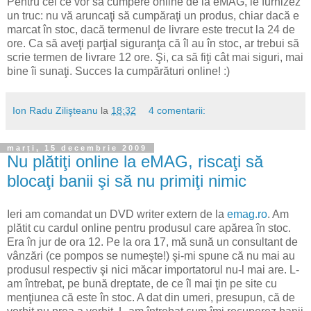
Pentru cei ce vor să cumpere online de la eMAG, le furnizez
un truc: nu vă aruncaţi să cumpăraţi un produs, chiar dacă e
marcat în stoc, dacă termenul de livrare este trecut la 24 de
ore. Ca să aveţi parţial siguranţa că îl au în stoc, ar trebui să
scrie termen de livrare 12 ore. Şi, ca să fiţi cât mai siguri, mai
bine îi sunaţi. Succes la cumpărături online! :)
Ion Radu Zilişteanu
la
18:32
4 comentarii:
marți, 15 decembrie 2009
Nu plătiţi online la eMAG, riscaţi să
blocaţi banii şi să nu primiţi nimic
Ieri am comandat un DVD writer extern de la
emag.ro
. Am
plătit cu cardul online pentru produsul care apărea în stoc.
Era în jur de ora 12. Pe la ora 17, mă sună un consultant de
vânzări (ce pompos se numeşte!) şi-mi spune că nu mai au
produsul respectiv şi nici măcar importatorul nu-l mai are. L-
am întrebat, pe bună dreptate, de ce îl mai ţin pe site cu
menţiunea că este în stoc. A dat din umeri, presupun, că de