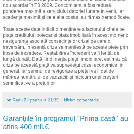
nou acordat în T3 2009. Concomitent, a fost redusă
ponderea maximă a serviciului datoriei lunare în venit, iar
scadenţa maximă şi celelalte costuri au rămas nemodificate.
Toate aceste date indică o menţinere a factorului cheie pe
piaţa creditului ipotecar şi piaţa imobiliară în acest moment:
nesiguranţa asociată consecinţelor crizei pe care o
traversăm. În esenţă criza se manifestă pe aceste pieţe prin
lipsa de încredere. Restabilirea încrederii va fi lentă, de
lungă durată. Dată fiind inerţia pieţei imobiliare, estimez că
criza pe această piaţă va supravieţui crizei economice, în
general. Iar semnul de revigorare a pieţei va fi dat de
mărirea numărului de tranzacţii şi nicicum unei creşteri
semnificative a preţurilor.
Ion Radu Zilişteanu
la
21:39
Niciun comentariu:
Garanţiile în programul "Prima casă" au
atins 400 mil.€