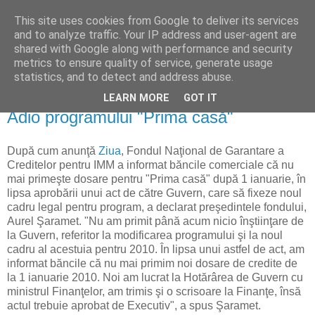
This site uses cookies from Google to deliver its services
Reflecţii economice
and to analyze traffic. Your IP address and user-agent are
shared with Google along with performance and security
metrics to ensure quality of service, generate usage
blog de reflecţii, informaţii şi opinii economice
statistics, and to detect and address abuse.
LEARN MORE
GOT IT
miercuri, 30 decembrie 2009
Adio programului "Prima casă"
După cum anunţă
Ziua
, Fondul Naţional de Garantare a
Creditelor pentru IMM a informat băncile comerciale că nu
mai primeşte dosare pentru "Prima casă" după 1 ianuarie, în
lipsa aprobării unui act de către Guvern, care să fixeze noul
cadru legal pentru program, a declarat preşedintele fondului,
Aurel Şaramet. "Nu am primit până acum nicio înştiinţare de
la Guvern, referitor la modificarea programului şi la noul
cadru al acestuia pentru 2010. În lipsa unui astfel de act, am
informat băncile că nu mai primim noi dosare de credite de
la 1 ianuarie 2010. Noi am lucrat la Hotărârea de Guvern cu
ministrul Finanţelor, am trimis şi o scrisoare la Finanţe, însă
actul trebuie aprobat de Executiv", a spus Şaramet.