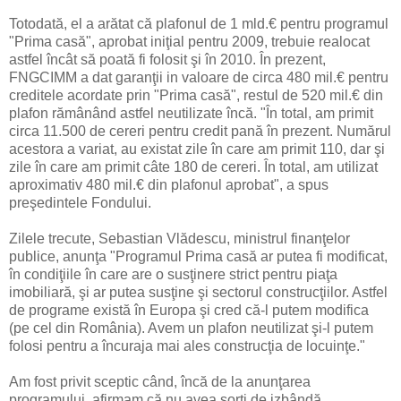
Totodată, el a arătat că plafonul de 1 mld.€ pentru programul
"Prima casă", aprobat iniţial pentru 2009, trebuie realocat
astfel încât să poată fi folosit şi în 2010. În prezent,
FNGCIMM a dat garanţii in valoare de circa 480 mil.€ pentru
creditele acordate prin "Prima casă", restul de 520 mil.€ din
plafon rămânând astfel neutilizate încă. "În total, am primit
circa 11.500 de cereri pentru credit pană în prezent. Numărul
acestora a variat, au existat zile în care am primit 110, dar şi
zile în care am primit câte 180 de cereri. În total, am utilizat
aproximativ 480 mil.€ din plafonul aprobat", a spus
preşedintele Fondului.
Zilele trecute, Sebastian Vlădescu, ministrul finanţelor
publice, anunţa "Programul Prima casă ar putea fi modificat,
în condiţiile în care are o susţinere strict pentru piaţa
imobiliară, şi ar putea susţine şi sectorul construcţiilor. Astfel
de programe există în Europa şi cred că-l putem modifica
(pe cel din România). Avem un plafon neutilizat şi-l putem
folosi pentru a încuraja mai ales construcţia de locuinţe."
Am fost privit sceptic când, încă de la anunţarea
programului, afirmam că nu avea sorţi de izbândă.