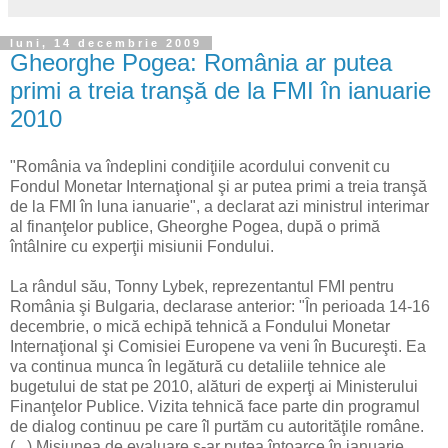
luni, 14 decembrie 2009
Gheorghe Pogea: România ar putea
primi a treia tranşă de la FMI în ianuarie
2010
"România va îndeplini condiţiile acordului convenit cu
Fondul Monetar Internaţional şi ar putea primi a treia tranşă
de la FMI în luna ianuarie", a declarat azi ministrul interimar
al finanţelor publice, Gheorghe Pogea, după o primă
întâlnire cu experţii misiunii Fondului.
La rândul său, Tonny Lybek, reprezentantul FMI pentru
România şi Bulgaria, declarase anterior: "În perioada 14-16
decembrie, o mică echipă tehnică a Fondului Monetar
Internaţional şi Comisiei Europene va veni în Bucureşti. Ea
va continua munca în legătură cu detaliile tehnice ale
bugetului de stat pe 2010, alături de experţi ai Ministerului
Finanţelor Publice. Vizita tehnică face parte din programul
de dialog continuu pe care îl purtăm cu autorităţile române.
(...) Misiunea de evaluare s-ar putea întoarce în ianuarie,