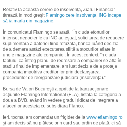
Relativ la această cerere de insolvenţă, Ziarul Financiar
titrează în mod greşit
Flamingo cere insolvenţa. ING începe
să ia marfa din magazine
.
În comunicatul Flamingo se arată: "În ciuda eforturilor
intense, negocierile cu ING au eşuat, solicitarea de reducere
suplimentară a datoriei fiind refuzată, banca luând decizia
de a demara astăzi executarea silită a stocurilor aflate în
unele magazine ale companiei. În acest context, în ciuda
faptului că întreg planul de redresare a companiei se află în
stadiu final de implementare, am luat decizia de a proteja
compania împotriva creditorilor prin declanşarea
procedurilor de reorganizare judiciară (insolvenţă)."
Bursa de Valori Bucureşti a oprit de la tranzacţionare
acţiunile Flamingo International (FLA), listată la categoria a
doua a BVB, având în vedere gradul ridicat de integrare a
afacerilor acesteia cu subsidiara Flanco.
Ieri, tocmai am comandat un frigider de la
www.eflamingo.ro
şi am decis să nu plătesc prin card sau ordin de plată, ci să