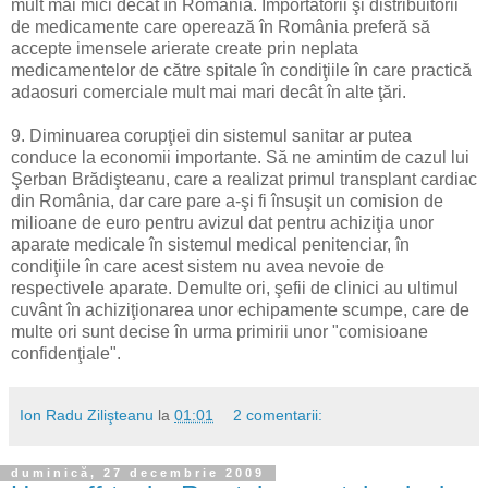
mult mai mici decât în România. Importatorii şi distribuitorii
de medicamente care operează în România preferă să
accepte imensele arierate create prin neplata
medicamentelor de către spitale în condiţiile în care practică
adaosuri comerciale mult mai mari decât în alte ţări.
9. Diminuarea corupţiei din sistemul sanitar ar putea
conduce la economii importante. Să ne amintim de cazul lui
Şerban Brădişteanu, care a realizat primul transplant cardiac
din România, dar care pare a-şi fi însuşit un comision de
milioane de euro pentru avizul dat pentru achiziţia unor
aparate medicale în sistemul medical penitenciar, în
condiţiile în care acest sistem nu avea nevoie de
respectivele aparate. Demulte ori, şefii de clinici au ultimul
cuvânt în achiziţionarea unor echipamente scumpe, care de
multe ori sunt decise în urma primirii unor "comisioane
confidenţiale".
Ion Radu Zilişteanu
la
01:01
2 comentarii:
duminică, 27 decembrie 2009