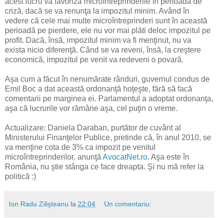
acest lucru va favoriza microîntreprinderile în perioada de
criză, dacă se va renunţa la impozitul minim. Având în
vedere că cele mai multe microîntreprinderi sunt în această
perioadă pe pierdere, ele nu vor mai plăti deloc impozitul pe
profit. Dacă, însă, impozitul minim va fi menţinut, nu va
exista nicio diferenţă. Când se va reveni, însă, la creştere
economică, impozitul pe venit va redeveni o povară.
Aşa cum a făcut în nenumărate rânduri, guvernul condus de
Emil Boc a dat această ordonanţă hoţeşte, fără să facă
comentarii pe marginea ei. Parlamentul a adoptat ordonanţa,
aşa că lucrurile vor rămâne aşa, cel puţin o vreme.
Actualizare: Daniela Daraban, purtător de cuvânt al
Ministerului Finanţelor Publice, pretinde că, în anul 2010, se
va menţine cota de 3% ca impozit pe venitul
microîntreprinderilor, anunţă
AvocatNet.ro
. Aşa este în
România, nu ştie stânga ce face dreapta. Şi nu mă refer la
politică :)
Ion Radu Zilişteanu
la
22:04
Un comentariu: