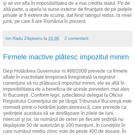
şi se vor afla în imposibilitatea de a mai credita statul. Pe de
altă parte, a apela la surse externe de finanţare de pe pieţele
private ar fi extrem de scump, dat fiind ratingul redus, la nivel
junk, pe care îl are România în prezent.
Ion Radu Zilişteanu
la
15:00
2 comentarii:
Firmele inactive plătesc impozitul minim
Deşi Hotărârea Guvernului nr.488/2009 prevede ca firmele
aflate în inactivitate temporară înregistrată la registrul
comerţului să nu plătească impozitul minim, ele se află în
imposibilitatea de a beneficia de aceste prevederi, mai ales
în Bucureşti. Conform legii, judecătorul delegat la Oficiul
Registrului Comerţului de pe lângă Tribunalul Bucureşti este
normată printr-o hotărâre judecatorească, care prevede ca
şedinţele acestuia să se desfăşoare în zilele de luni,
miercuri şi joi, iar numărul de cereri pe fiecare şedinţă nu
depăşeste 50 de autorizări şi 100 menţiuni, în condiţiile în
care numărul mediu zilnic este de peste 400 de dosare. În