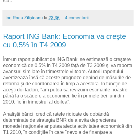
stat.
Ion Radu Zilişteanu
la
23:36
4 comentarii:
Raport ING Bank: Economia va creşte
cu 0,5% în T4 2009
Într-un raport publicat de ING Bank, se estimează o creştere
economică de 0,5% în T4 2009 faţă de T3 2009 şi va raporta
avansuri similare în trimestrele viitoare. Autorii raportului
avertizează însă că aceste prognoze depind de măsurile de
reformă şi de coordonarea în timp a acestora. În funcţie de
aceşti doi factori, "am putea să revizuim estimările noastre
până la o scădere a economiei, fie în primele trei luni din
2010, fie în trimestrul al doilea".
Analiştii băncii cred că ratele ridicate de dobândă
determinate de strategia BNR de a evita deprecierea
monedei naţionale ar putea afecta activitatea economică din
T1 2010, în condiţiile în care "nevoia de finanţare a