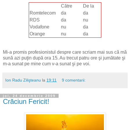
Către
De la
Romtelecom
da
da
RDS
da
nu
Vodafone
nu
da
Orange
nu
da
Mi-a promis profesionistul despre care scriam mai sus că mă
sună azi puţin după ora 15. Au trecut patru ore şi jumătate şi
m-a sunat pe mine cum v-a sunat şi pe voi.
Ion Radu Zilişteanu
la
19:11
9 comentarii:
joi, 24 decembrie 2009
Crăciun Fericit!