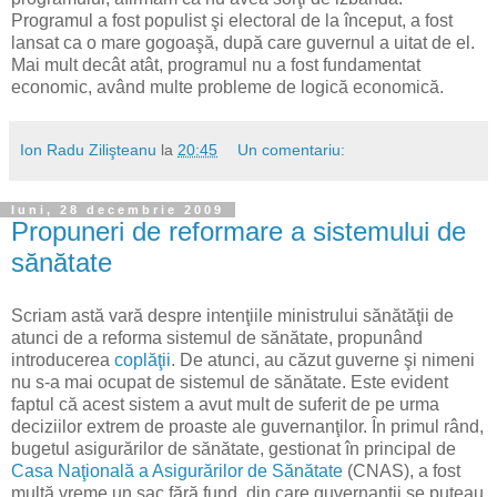
Programul a fost populist şi electoral de la început, a fost
lansat ca o mare gogoaşă, după care guvernul a uitat de el.
Mai mult decât atât, programul nu a fost fundamentat
economic, având multe probleme de logică economică.
Ion Radu Zilişteanu
la
20:45
Un comentariu:
luni, 28 decembrie 2009
Propuneri de reformare a sistemului de
sănătate
Scriam astă vară despre intenţiile ministrului sănătăţii de
atunci de a reforma sistemul de sănătate, propunând
introducerea
coplăţii
. De atunci, au căzut guverne şi nimeni
nu s-a mai ocupat de sistemul de sănătate. Este evident
faptul că acest sistem a avut mult de suferit de pe urma
deciziilor extrem de proaste ale guvernanţilor. În primul rând,
bugetul asigurărilor de sănătate, gestionat în principal de
Casa Naţională a Asigurărilor de Sănătate
(CNAS), a fost
multă vreme un sac fără fund, din care guvernanţii se puteau