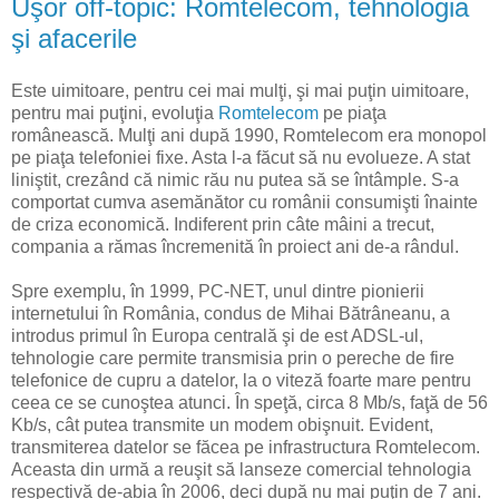
Uşor off-topic: Romtelecom, tehnologia
şi afacerile
Este uimitoare, pentru cei mai mulţi, şi mai puţin uimitoare,
pentru mai puţini, evoluţia
Romtelecom
pe piaţa
românească. Mulţi ani după 1990, Romtelecom era monopol
pe piaţa telefoniei fixe. Asta l-a făcut să nu evolueze. A stat
liniştit, crezând că nimic rău nu putea să se întâmple. S-a
comportat cumva asemănător cu românii consumişti înainte
de criza economică. Indiferent prin câte mâini a trecut,
compania a rămas încremenită în proiect ani de-a rândul.
Spre exemplu, în 1999, PC-NET, unul dintre pionierii
internetului în România, condus de Mihai Bătrâneanu, a
introdus primul în Europa centrală şi de est ADSL-ul,
tehnologie care permite transmisia prin o pereche de fire
telefonice de cupru a datelor, la o viteză foarte mare pentru
ceea ce se cunoştea atunci. În speţă, circa 8 Mb/s, faţă de 56
Kb/s, cât putea transmite un modem obişnuit. Evident,
transmiterea datelor se făcea pe infrastructura Romtelecom.
Aceasta din urmă a reuşit să lanseze comercial tehnologia
respectivă de-abia în 2006, deci după nu mai puţin de 7 ani.