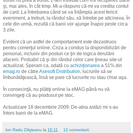
vorbit nu prea a vorbit. L-am întrebat cum îmi recuperez banii
şi, mai ales, în cât timp. Mi-a răspuns că-mi va credita contul
de card. La întrebarea când se va întâmpla acest fericit
eveniment, a trebuit, la rândul său, să întrebe pe altcineva. În
cele din urmă, rezultă că banii vor ajunge înapoi peste circa
3 zile.
Evident că un astfel de comportament este dezastruos
pentru comerţul online. Criza a condus la disponibilizări de
personal, inclusiv din posturi ce ţin de logica derulării
afacerii. Probabil că şi din rândul celor care ţineau site-ul
actualizat. Speram ca, odată cu
achiziţionarea
a 51% din
emag.ro
de către
Asesoft Distribution
, lucrurile să se
îmbunătăţească, însă se pare că lucrurile nu stau chiar aşa.
În consecinţă, nu plătiţi online la eMAG până nu vă
convingeţi că au produsul pe stoc.
Actualizare 18 decembrie 2009: De-abia astăzi mi s-au
întors banii de la eMAG.
Ion Radu Zilişteanu
la
15:11
12 comentarii: