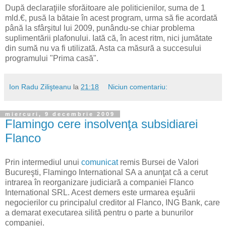
După declaraţiile sforăitoare ale politicienilor, suma de 1
mld.€, pusă la bătaie în acest program, urma să fie acordată
până la sfârşitul lui 2009, punându-se chiar problema
suplimentării plafonului. Iată că, în acest ritm, nici jumătate
din sumă nu va fi utilizată. Asta ca măsură a succesului
programului "Prima casă".
Ion Radu Zilişteanu
la
21:18
Niciun comentariu:
miercuri, 9 decembrie 2009
Flamingo cere insolvenţa subsidiarei
Flanco
Prin intermediul unui
comunicat
remis Bursei de Valori
Bucureşti, Flamingo International SA a anunţat că a cerut
intrarea în reorganizare judiciară a companiei Flanco
International SRL. Acest demers este urmarea eşuării
negocierilor cu principalul creditor al Flanco, ING Bank, care
a demarat executarea silită pentru o parte a bunurilor
companiei.