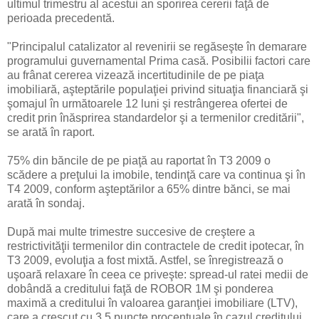
ultimul trimestru al acestui an sporirea cererii faţă de
perioada precedentă.
"Principalul catalizator al revenirii se regăseşte în demarare
programului guvernamental Prima casă. Posibilii factori care
au frânat cererea vizează incertitudinile de pe piaţa
imobiliară, aşteptările populaţiei privind situaţia financiară şi
şomajul în următoarele 12 luni şi restrângerea ofertei de
credit prin înăsprirea standardelor şi a termenilor creditării",
se arată în raport.
75% din băncile de pe piaţă au raportat în T3 2009 o
scădere a preţului la imobile, tendinţă care va continua şi în
T4 2009, conform aşteptărilor a 65% dintre bănci, se mai
arată în sondaj.
După mai multe trimestre succesive de creştere a
restrictivităţii termenilor din contractele de credit ipotecar, în
T3 2009, evoluţia a fost mixtă. Astfel, se înregistrează o
uşoară relaxare în ceea ce priveşte: spread-ul ratei medii de
dobândă a creditului faţă de ROBOR 1M şi ponderea
maximă a creditului în valoarea garanţiei imobiliare (LTV),
care a crescut cu 3,5 puncte procentuale în cazul creditului