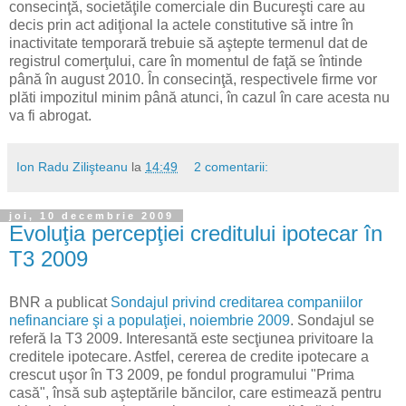
consecinţă, societăţile comerciale din Bucureşti care au
decis prin act adiţional la actele constitutive să intre în
inactivitate temporară trebuie să aştepte termenul dat de
registrul comerţului, care în momentul de faţă se întinde
până în august 2010. În consecinţă, respectivele firme vor
plăti impozitul minim până atunci, în cazul în care acesta nu
va fi abrogat.
Ion Radu Zilişteanu
la
14:49
2 comentarii:
joi, 10 decembrie 2009
Evoluţia percepţiei creditului ipotecar în
T3 2009
BNR a publicat
Sondajul privind creditarea companiilor
nefinanciare şi a populaţiei, noiembrie 2009
. Sondajul se
referă la T3 2009. Interesantă este secţiunea privitoare la
creditele ipotecare. Astfel, cererea de credite ipotecare a
crescut uşor în T3 2009, pe fondul programului "Prima
casă", însă sub aşteptările băncilor, care estimează pentru