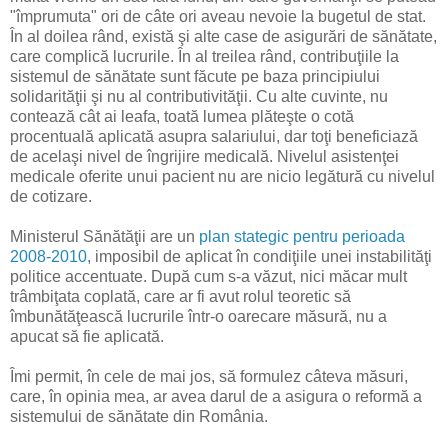
"împrumuta" ori de câte ori aveau nevoie la bugetul de stat.
În al doilea rând, există şi alte case de asigurări de sănătate,
care complică lucrurile. În al treilea rând, contribuţiile la
sistemul de sănătate sunt făcute pe baza principiului
solidarităţii şi nu al contributivităţii. Cu alte cuvinte, nu
contează cât ai leafa, toată lumea plăteşte o cotă
procentuală aplicată asupra salariului, dar toţi beneficiază
de acelaşi nivel de îngrijire medicală. Nivelul asistenţei
medicale oferite unui pacient nu are nicio legătură cu nivelul
de cotizare.
Ministerul Sănătăţii are un
plan stategic pentru perioada
2008-2010
, imposibil de aplicat în condiţiile unei instabilităţi
politice accentuate. După cum s-a văzut, nici măcar mult
trâmbiţata coplată, care ar fi avut rolul teoretic să
îmbunătăţească lucrurile într-o oarecare măsură, nu a
apucat să fie aplicată.
Îmi permit, în cele de mai jos, să formulez câteva măsuri,
care, în opinia mea, ar avea darul de a asigura o reformă a
sistemului de sănătate din România.