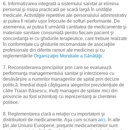
6. Informatizarea integrată a sistemului sanitar ar elimina
personal şi risipa practicată pe scară largă în unităţile
medicale. Activităţile repetitive ale personalului administrativ
ar putea fi relativ uşor înlocuite de softuri performante. De
asemenea, ar putea fi urmărită cantitatea de medicamente şi
materiale sanitare consumată pentru fiecare pacient şi
concordanţa ei cu ghidurile terapeutice, care trebuie realzate
în conformitate cu ghidurile recomandate de asociaţiile
profesionale din diferite ramuri ale medicinei şi cu
reglementările
Organizaţiei Mondiale a Sănătăţii
.
7. Reconsiderarea principiilor prin care se evaluează
performanţa managementului sanitar şi interzicerea cu
desăvârşire a numirilor managerilor de spital prin decizie
politică. Imediat după câştigarea alegerilor prezidenţiale de
către Traian Băsescu, mulţi manageri de spitale mici din
provincie au fost schimbaţi cu reprezentanţi ai clientelei
politice.
8. Reglementarea clară a relaţiei cu importatorii şi
distribuitorii de medicamente. Aşa cum scriam
aici
, în alte
ţări ale Uniunii Europene, preţurile medicamentelor sunt