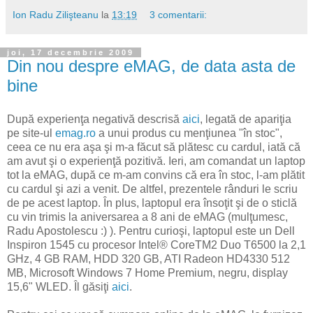
Ion Radu Zilişteanu
la
13:19
3 comentarii:
joi, 17 decembrie 2009
Din nou despre eMAG, de data asta de
bine
După experienţa negativă descrisă
aici
, legată de apariţia
pe site-ul
emag.ro
a unui produs cu menţiunea "în stoc",
ceea ce nu era aşa şi m-a făcut să plătesc cu cardul, iată că
am avut şi o experienţă pozitivă. Ieri, am comandat un laptop
tot la eMAG, după ce m-am convins că era în stoc, l-am plătit
cu cardul şi azi a venit. De altfel, prezentele rânduri le scriu
de pe acest laptop. În plus, laptopul era însoţit şi de o sticlă
cu vin trimis la aniversarea a 8 ani de eMAG (mulţumesc,
Radu Apostolescu :) ). Pentru curioşi, laptopul este un Dell
Inspiron 1545 cu procesor Intel® CoreTM2 Duo T6500 la 2,1
GHz, 4 GB RAM, HDD 320 GB, ATI Radeon HD4330 512
MB, Microsoft Windows 7 Home Premium, negru, display
15,6" WLED. Îl găsiţi
aici
.