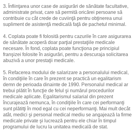
3. Înfiinţarea unor case de asigurări de sănătate facultative,
administrate privat, care să permită oricărei persoane să
contribuie cu cât crede de cuviinţă pentru obţinerea unui
supliment de asistenţă medicală faţă de pachetul minimal.
4. Coplata poate fi folosită pentru cazurile în care asigurarea
de sănătate acoperă doar parţial prestaţiile medicale
necesare. În fond, coplata poate funcţiona pe principiul
franşizei folosite în asigurări, pentru a descuraja solicitarea
abuzivă a unor prestaţii medicale.
5. Refacerea modului de salarizare a personalului medical,
în condiţiile în care în prezent se practică un egalitarism
demn de perioada dinainte de 1990. Personalul medical ar
trebui plătit în funcţie de felul şi numărul procedurilor
medicale aplicate. Egalitarismul salarial din prezent
încurajează nemunca, în condiţiile în care cei performanţi
sunt plătitţi în mod egal cu cei neperformanţi. Mai mult decât
atât, medici şi personal medical mediu se angajează la firme
medicale private şi lucrează pentru ele chiar în timpul
programului de lucru la unitatea medicală de stat.