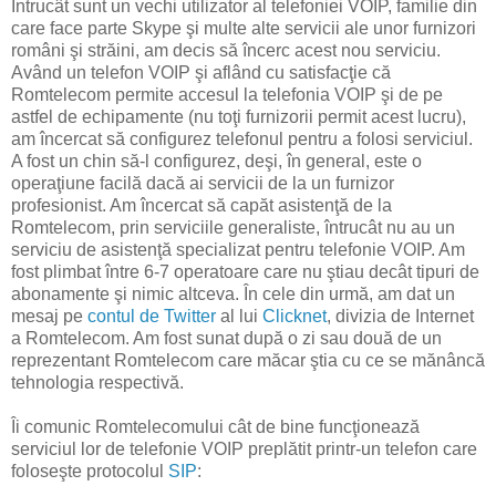
Întrucât sunt un vechi utilizator al telefoniei VOIP, familie din
care face parte Skype şi multe alte servicii ale unor furnizori
români şi străini, am decis să încerc acest nou serviciu.
Având un telefon VOIP şi aflând cu satisfacţie că
Romtelecom permite accesul la telefonia VOIP şi de pe
astfel de echipamente (nu toţi furnizorii permit acest lucru),
am încercat să configurez telefonul pentru a folosi serviciul.
A fost un chin să-l configurez, deşi, în general, este o
operaţiune facilă dacă ai servicii de la un furnizor
profesionist. Am încercat să capăt asistenţă de la
Romtelecom, prin serviciile generaliste, întrucât nu au un
serviciu de asistenţă specializat pentru telefonie VOIP. Am
fost plimbat între 6-7 operatoare care nu ştiau decât tipuri de
abonamente şi nimic altceva. În cele din urmă, am dat un
mesaj pe
contul de Twitter
al lui
Clicknet
, divizia de Internet
a Romtelecom. Am fost sunat după o zi sau două de un
reprezentant Romtelecom care măcar ştia cu ce se mănâncă
tehnologia respectivă.
Îi comunic Romtelecomului cât de bine funcţionează
serviciul lor de telefonie VOIP preplătit printr-un telefon care
foloseşte protocolul
SIP
: