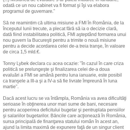
odată ce un nou cabinet va fi format şi îşi va elabora
programul de guvernare."
Să ne reamintim că ultima misiune a FMI în România, de la
începutul lunii trecute, a plecat fără să ia o decizie clară,
dată fiind instabilitatea politică, FMI aşteptând formarea unui
nou guvern la Bucureşti pentru a trimite o nouă misiune
pentru a decide acordarea celei de-a treia tranşe, în valoare
de circa 1,5 mld.€.
Tonny Lybek declara cu acea ocazie: "în cazul în care criza
politică se prelungeşte şi finalizarea celei de-a doua
evaluări a FMI se amână pentru luna ianuarie, este posibil
ca tranşele a III-a şi a IV-a să fie livrate împreună în luna
martie".
Dacă acest lucru se va întâmpla, România va avea dificultăţi
serioase în obţinerea unor mari sume de bani, necesare
pentru acoperirea deficitului bugetar şi pentruplata pensiilor
şi salariilor bugetarilor. Băncile care acţionează în România,
sursa principală de finanţarea statului român în acest an,
ajund la limita maximă de expunere faţă de un singur client