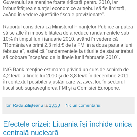
Guvernului se menţine foarte ridicată pentru 2010, iar
îmbunătăţirea situaţiei economice ar trebui să fie limitată,
având în vedere ajustările fiscale previzionate".
Raportul consideră că Ministerul Finanţelor Publice ar putea
să se afle în imposibilitatea de a reduce randamentele sub
10% în timpul lunii ianuarie 2010, având în vedere că
"România va primi 2,3 mld.€ de la FMI în a doua parte a lunii
februarie", astfel că "randamentele la titlurile de stat ar trebui
să coboare începând de la finele lunii februarie 2010".
ING Bank menţine estimarea privind un curs de schimb de
4,2 lei/€ la finele lui 2010 şi de 3,8 lei/€ în decembrie 2011,
în contextul posibilei ajustări care va avea loc în sectorul
fiscal sub supravegherea FMI şi a Comisiei Europene.
Ion Radu Zilişteanu
la
13:38
Niciun comentariu:
Efectele crizei: Lituania îşi închide unica
centrală nucleară