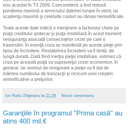
nou acordat în T3 2009. Concomitent, a fost redusă
ponderea maximă a serviciului datoriei lunare în venit, iar
scadenţa maximă şi celelalte costuri au rămas nemodificate.
Toate aceste date indică o menţinere a factorului cheie pe
piaţa creditului ipotecar şi piaţa imobiliară în acest moment:
nesiguranţa asociată consecinţelor crizei pe care o
traversăm. În esenţă criza se manifestă pe aceste pieţe prin
lipsa de încredere. Restabilirea încrederii va fi lentă, de
lungă durată. Dată fiind inerţia pieţei imobiliare, estimez că
criza pe această piaţă va supravieţui crizei economice, în
general. Iar semnul de revigorare a pieţei va fi dat de
mărirea numărului de tranzacţii şi nicicum unei creşteri
semnificative a preţurilor.
Ion Radu Zilişteanu
la
21:39
Niciun comentariu:
Garanţiile în programul "Prima casă" au
atins 400 mil.€