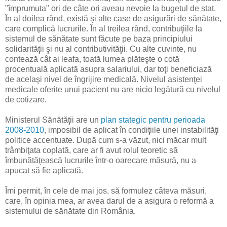
"împrumuta" ori de câte ori aveau nevoie la bugetul de stat.
În al doilea rând, există şi alte case de asigurări de sănătate,
care complică lucrurile. În al treilea rând, contribuţiile la
sistemul de sănătate sunt făcute pe baza principiului
solidarităţii şi nu al contributivităţii. Cu alte cuvinte, nu
contează cât ai leafa, toată lumea plăteşte o cotă
procentuală aplicată asupra salariului, dar toţi beneficiază
de acelaşi nivel de îngrijire medicală. Nivelul asistenţei
medicale oferite unui pacient nu are nicio legătură cu nivelul
de cotizare.
Ministerul Sănătăţii are un
plan stategic pentru perioada
2008-2010
, imposibil de aplicat în condiţiile unei instabilităţi
politice accentuate. După cum s-a văzut, nici măcar mult
trâmbiţata coplată, care ar fi avut rolul teoretic să
îmbunătăţească lucrurile într-o oarecare măsură, nu a
apucat să fie aplicată.
Îmi permit, în cele de mai jos, să formulez câteva măsuri,
care, în opinia mea, ar avea darul de a asigura o reformă a
sistemului de sănătate din România.