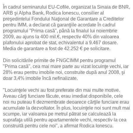
În cadrul seminarului EU-Cofile, organizat la Sinaia de BNR,
ARB şi Alpha Bank, Rodica Ionescu, consilier al
preşedintelui Fondului Naţional de Garantare a Creditelor
pentru IMM, a declarat că garanţiile acordate în cadrul
programului "Prima casă", până la finalul lui noiembrie
2009, au ajuns la 400 mil.€, respectiv 40% din valoarea
plafonului aprobat de stat, echivalentul a 9.467 dosare.
Media de garantare a fost de 42.252 € pe solicitare.
Din solicitările primite de FNGCIMM pentru programul
"Prima casă", cea mai mare parte au vizat locuinţe vechi, iar
28% erau pentru imobile noi, construite după anul 2008, şi
doar 3,4% imobile încă nefinalizate.
"Locuinţele vechi au fost preferate din mai multe motive.
Aveau cărţi funciare făcute, erau imediat disponibile, cele
noi nu puteau fi dezmembrate deoarece cărţile funciare erau
acumulate la dezvoltator. În plus, locuinţele noi sunt mult mai
scumpe, iar valoarea pe metrul pătrat se calculează la
suprafaţa utilă pentru apartamentele vechi, respectiv la cea
construită pentru cele noi", a afirmat Rodica Ionescu.