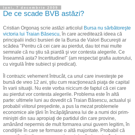
luni, 7 decembrie 2009
De ce scade BVB astăzi?
Cristian Orgonaş scrie astăzi articolul
Bursa nu sărbătoreşte
victoria lui Traian Băsescu
, în care acreditează ideea că
principalii indici bursieri de la Bursa de Valori Bucureşti ar
scădea "Pentru că cei care au pierdut, dau tot mai multe
semnale că nu ştiu să piardă şi vor contesta alegerile. Ce
înseamnă asta? Incertitudine!" (am respectat grafia autorului,
cu virgulă între subiect şi predicat).
Îl contrazic vehement întrucât, ca unul care investeşte pe
bursă de vreo 12 ani, ştiu cum reacţionează piaţa de capital
în varii situaţii. Nu este vorba nicicum de faptul că cei care
au pierdut vor contesta alegerile. Problema este în altă
parte: ultimele luni au dovedit că Traian Băsescu, actualul şi
probabil viitorul preşedinte, a pus la mezat problemele
economice ale ţării în încăpăţânarea lui de a numi doi prim-
miniştri din sau apropiaţi de partidul din care provine,
amânând nepermis de mult formarea unui guvern legitim, în
condiţiile în care se formase o altă majoritate. Probabil că