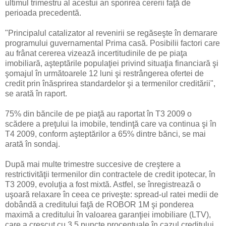
ultimul trimestru al acestui an sporirea cererii faţă de
perioada precedentă.
"Principalul catalizator al revenirii se regăseşte în demarare
programului guvernamental Prima casă. Posibilii factori care
au frânat cererea vizează incertitudinile de pe piaţa
imobiliară, aşteptările populaţiei privind situaţia financiară şi
şomajul în următoarele 12 luni şi restrângerea ofertei de
credit prin înăsprirea standardelor şi a termenilor creditării",
se arată în raport.
75% din băncile de pe piaţă au raportat în T3 2009 o
scădere a preţului la imobile, tendinţă care va continua şi în
T4 2009, conform aşteptărilor a 65% dintre bănci, se mai
arată în sondaj.
După mai multe trimestre succesive de creştere a
restrictivităţii termenilor din contractele de credit ipotecar, în
T3 2009, evoluţia a fost mixtă. Astfel, se înregistrează o
uşoară relaxare în ceea ce priveşte: spread-ul ratei medii de
dobândă a creditului faţă de ROBOR 1M şi ponderea
maximă a creditului în valoarea garanţiei imobiliare (LTV),
care a crescut cu 3,5 puncte procentuale în cazul creditului