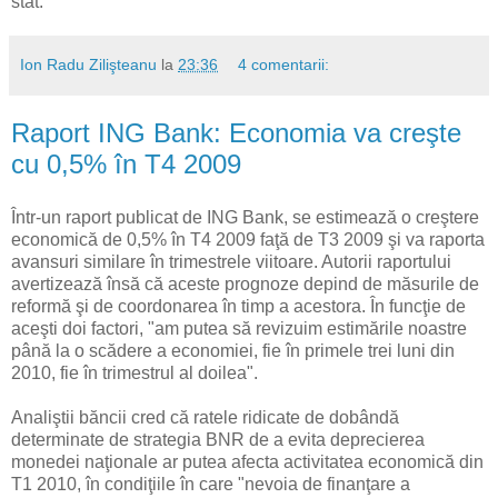
stat.
Ion Radu Zilişteanu
la
23:36
4 comentarii:
Raport ING Bank: Economia va creşte
cu 0,5% în T4 2009
Într-un raport publicat de ING Bank, se estimează o creştere
economică de 0,5% în T4 2009 faţă de T3 2009 şi va raporta
avansuri similare în trimestrele viitoare. Autorii raportului
avertizează însă că aceste prognoze depind de măsurile de
reformă şi de coordonarea în timp a acestora. În funcţie de
aceşti doi factori, "am putea să revizuim estimările noastre
până la o scădere a economiei, fie în primele trei luni din
2010, fie în trimestrul al doilea".
Analiştii băncii cred că ratele ridicate de dobândă
determinate de strategia BNR de a evita deprecierea
monedei naţionale ar putea afecta activitatea economică din
T1 2010, în condiţiile în care "nevoia de finanţare a