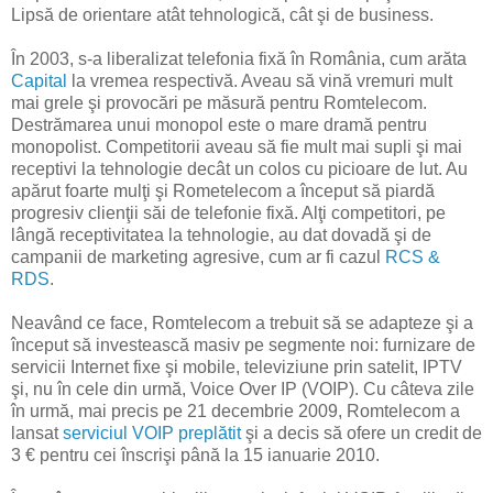
Lipsă de orientare atât tehnologică, cât şi de business.
În 2003, s-a liberalizat telefonia fixă în România, cum arăta
Capital
la vremea respectivă. Aveau să vină vremuri mult
mai grele şi provocări pe măsură pentru Romtelecom.
Destrămarea unui monopol este o mare dramă pentru
monopolist. Competitorii aveau să fie mult mai supli şi mai
receptivi la tehnologie decât un colos cu picioare de lut. Au
apărut foarte mulţi şi Rometelecom a început să piardă
progresiv clienţii săi de telefonie fixă. Alţi competitori, pe
lângă receptivitatea la tehnologie, au dat dovadă şi de
campanii de marketing agresive, cum ar fi cazul
RCS &
RDS
.
Neavând ce face, Romtelecom a trebuit să se adapteze şi a
început să investească masiv pe segmente noi: furnizare de
servicii Internet fixe şi mobile, televiziune prin satelit, IPTV
şi, nu în cele din urmă, Voice Over IP (VOIP). Cu câteva zile
în urmă, mai precis pe 21 decembrie 2009, Romtelecom a
lansat
serviciul VOIP preplătit
şi a decis să ofere un credit de
3 € pentru cei înscrişi până la 15 ianuarie 2010.