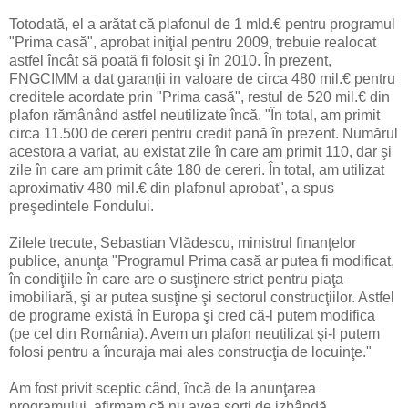
Totodată, el a arătat că plafonul de 1 mld.€ pentru programul
"Prima casă", aprobat iniţial pentru 2009, trebuie realocat
astfel încât să poată fi folosit şi în 2010. În prezent,
FNGCIMM a dat garanţii in valoare de circa 480 mil.€ pentru
creditele acordate prin "Prima casă", restul de 520 mil.€ din
plafon rămânând astfel neutilizate încă. "În total, am primit
circa 11.500 de cereri pentru credit pană în prezent. Numărul
acestora a variat, au existat zile în care am primit 110, dar şi
zile în care am primit câte 180 de cereri. În total, am utilizat
aproximativ 480 mil.€ din plafonul aprobat", a spus
preşedintele Fondului.
Zilele trecute, Sebastian Vlădescu, ministrul finanţelor
publice, anunţa "Programul Prima casă ar putea fi modificat,
în condiţiile în care are o susţinere strict pentru piaţa
imobiliară, şi ar putea susţine şi sectorul construcţiilor. Astfel
de programe există în Europa şi cred că-l putem modifica
(pe cel din România). Avem un plafon neutilizat şi-l putem
folosi pentru a încuraja mai ales construcţia de locuinţe."
Am fost privit sceptic când, încă de la anunţarea
programului, afirmam că nu avea sorţi de izbândă.