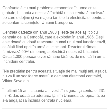
Confruntată cu mari probleme economice în urma crizei
globale, Lituania a decis să închidă unica centrală nucleară
pe care o deţine şi va majora tarifele la electricitate, pentru a
se conforma cerinţelor Uniunii Europene.
Centrala datează din anul 1983 şi este de acelaşi tip cu
centrala de la Cernobâl, care a explodat în anul 1986. Deşi
este dotată cu două reactoare, numai unul mai funcţionează,
celălalt fiind oprit în urmă cu cinci ani. Reactorul rămas
furnizează 90% din energia electrică necesară Lituaniei.
Circa 1.000 persoane vor rămâne fără loc de muncă în urma
închiderii centralei.
"Ne pregătim pentru această situaţie de mai mulţi ani, aşa că
nu va fi un şoc foarte mare", a declarat directorul centralei,
Viktor Sevaldin.
În ultimii 15 ani, Lituania a investit în siguranţa centralei 231
mil.€, dar, odată cu aderarea ţării în Uniunea Europeană, ea
s-a angajat să închidă centrala nucleară.