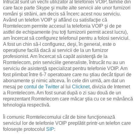
Întrucât sunt un vechi utilizator al telefoniei VOIP, familie din
care face parte Skype şi multe alte servicii ale unor furnizori
români şi străini, am decis să încerc acest nou serviciu.
Având un telefon VOIP şi aflând cu satisfacţie că
Romtelecom permite accesul la telefonia VOIP şi de pe
astfel de echipamente (nu toţi furnizorii permit acest lucru),
am încercat să configurez telefonul pentru a folosi serviciul.
A fost un chin să-l configurez, deşi, în general, este o
operaţiune facilă dacă ai servicii de la un furnizor
profesionist. Am încercat să capăt asistenţă de la
Romtelecom, prin serviciile generaliste, întrucât nu au un
serviciu de asistenţă specializat pentru telefonie VOIP. Am
fost plimbat între 6-7 operatoare care nu ştiau decât tipuri de
abonamente şi nimic altceva. În cele din urmă, am dat un
mesaj pe
contul de Twitter
al lui
Clicknet
, divizia de Internet
a Romtelecom. Am fost sunat după o zi sau două de un
reprezentant Romtelecom care măcar ştia cu ce se mănâncă
tehnologia respectivă.
Îi comunic Romtelecomului cât de bine funcţionează
serviciul lor de telefonie VOIP preplătit printr-un telefon care
foloseşte protocolul
SIP
: