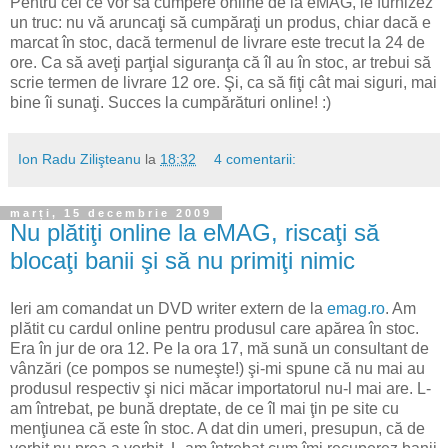
Pentru cei ce vor să cumpere online de la eMAG, le furnizez
un truc: nu vă aruncaţi să cumpăraţi un produs, chiar dacă e
marcat în stoc, dacă termenul de livrare este trecut la 24 de
ore. Ca să aveţi parţial siguranţa că îl au în stoc, ar trebui să
scrie termen de livrare 12 ore. Şi, ca să fiţi cât mai siguri, mai
bine îi sunaţi. Succes la cumpărături online! :)
Ion Radu Zilişteanu
la
18:32
4 comentarii:
marți, 15 decembrie 2009
Nu plătiţi online la eMAG, riscaţi să
blocaţi banii şi să nu primiţi nimic
Ieri am comandat un DVD writer extern de la
emag.ro
. Am
plătit cu cardul online pentru produsul care apărea în stoc.
Era în jur de ora 12. Pe la ora 17, mă sună un consultant de
vânzări (ce pompos se numeşte!) şi-mi spune că nu mai au
produsul respectiv şi nici măcar importatorul nu-l mai are. L-
am întrebat, pe bună dreptate, de ce îl mai ţin pe site cu
menţiunea că este în stoc. A dat din umeri, presupun, că de