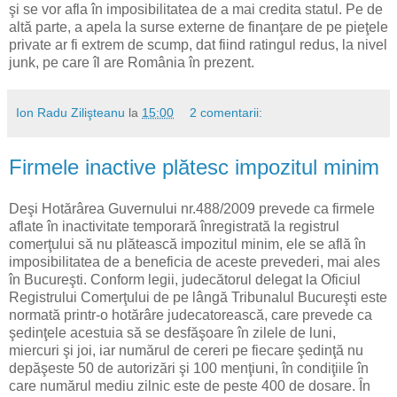
şi se vor afla în imposibilitatea de a mai credita statul. Pe de
altă parte, a apela la surse externe de finanţare de pe pieţele
private ar fi extrem de scump, dat fiind ratingul redus, la nivel
junk, pe care îl are România în prezent.
Ion Radu Zilişteanu
la
15:00
2 comentarii:
Firmele inactive plătesc impozitul minim
Deşi Hotărârea Guvernului nr.488/2009 prevede ca firmele
aflate în inactivitate temporară înregistrată la registrul
comerţului să nu plătească impozitul minim, ele se află în
imposibilitatea de a beneficia de aceste prevederi, mai ales
în Bucureşti. Conform legii, judecătorul delegat la Oficiul
Registrului Comerţului de pe lângă Tribunalul Bucureşti este
normată printr-o hotărâre judecatorească, care prevede ca
şedinţele acestuia să se desfăşoare în zilele de luni,
miercuri şi joi, iar numărul de cereri pe fiecare şedinţă nu
depăşeste 50 de autorizări şi 100 menţiuni, în condiţiile în
care numărul mediu zilnic este de peste 400 de dosare. În