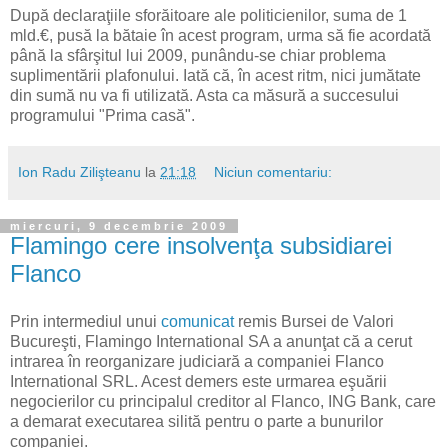
După declaraţiile sforăitoare ale politicienilor, suma de 1
mld.€, pusă la bătaie în acest program, urma să fie acordată
până la sfârşitul lui 2009, punându-se chiar problema
suplimentării plafonului. Iată că, în acest ritm, nici jumătate
din sumă nu va fi utilizată. Asta ca măsură a succesului
programului "Prima casă".
Ion Radu Zilişteanu
la
21:18
Niciun comentariu:
miercuri, 9 decembrie 2009
Flamingo cere insolvenţa subsidiarei
Flanco
Prin intermediul unui
comunicat
remis Bursei de Valori
Bucureşti, Flamingo International SA a anunţat că a cerut
intrarea în reorganizare judiciară a companiei Flanco
International SRL. Acest demers este urmarea eşuării
negocierilor cu principalul creditor al Flanco, ING Bank, care
a demarat executarea silită pentru o parte a bunurilor
companiei.