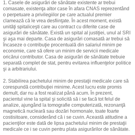
1. Casele de asigurări de sănătate existente ar trebui
comasate, existenţa altor case în afara CNAS reprezentând
o perpetuare a privilegiilor pe care actualul premier
clamează că le vrea desfiinţate. În acest moment, există
unităţi spitaliceşti care au contract cu diferite case de
asigurări de sănătate. Există un spital al justiţiei, unul al SRI
şi aşa mai departe. Casa de asigurări comasată ar trebui să
încaseze o contribuţie procentuală din salariul minim pe
economie, care să ofere un minim de servicii medicale
oricărui contributor. Casa de asigurări de sănătate trebuie
separată complet de stat, pentru evitarea influenţelor politice
şi a arbitrariului.
2. Stabilirea pachetului minim de prestaţii medicale care să
corespundă contribuţiei minime. Acest lucru este promis
demult, dar nu a fost realizat până acum. În prezent,
pacientul vine la spital şi solicită să i se facă tot felul de
analize, ajungând la tomografie computerizată, rezonanţă
magnetică nucleară sau dozări hormonale, toate foarte
costisitoare, considerând că i se cuvin. Această atitudine a
pacienţilor este dată de lipsa pachetului minim de prestaţii
medicale ce i se cuvin pentru plata asigurărilor de sănătate.