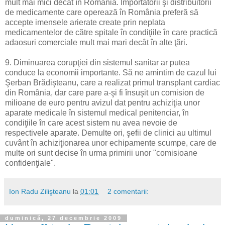
mult mai mici decât în România. Importatorii şi distribuitorii
de medicamente care operează în România preferă să
accepte imensele arierate create prin neplata
medicamentelor de către spitale în condiţiile în care practică
adaosuri comerciale mult mai mari decât în alte ţări.
9. Diminuarea corupţiei din sistemul sanitar ar putea
conduce la economii importante. Să ne amintim de cazul lui
Şerban Brădişteanu, care a realizat primul transplant cardiac
din România, dar care pare a-şi fi însuşit un comision de
milioane de euro pentru avizul dat pentru achiziţia unor
aparate medicale în sistemul medical penitenciar, în
condiţiile în care acest sistem nu avea nevoie de
respectivele aparate. Demulte ori, şefii de clinici au ultimul
cuvânt în achiziţionarea unor echipamente scumpe, care de
multe ori sunt decise în urma primirii unor "comisioane
confidenţiale".
Ion Radu Zilişteanu
la
01:01
2 comentarii:
duminică, 27 decembrie 2009