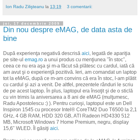
Ion Radu Zilişteanu
la
13:19
3 comentarii:
joi, 17 decembrie 2009
Din nou despre eMAG, de data asta de
bine
După experienţa negativă descrisă
aici
, legată de apariţia
pe site-ul
emag.ro
a unui produs cu menţiunea "în stoc",
ceea ce nu era aşa şi m-a făcut să plătesc cu cardul, iată că
am avut şi o experienţă pozitivă. Ieri, am comandat un laptop
tot la eMAG, după ce m-am convins că era în stoc, l-am plătit
cu cardul şi azi a venit. De altfel, prezentele rânduri le scriu
de pe acest laptop. În plus, laptopul era însoţit şi de o sticlă
cu vin trimis la aniversarea a 8 ani de eMAG (mulţumesc,
Radu Apostolescu :) ). Pentru curioşi, laptopul este un Dell
Inspiron 1545 cu procesor Intel® CoreTM2 Duo T6500 la 2,1
GHz, 4 GB RAM, HDD 320 GB, ATI Radeon HD4330 512
MB, Microsoft Windows 7 Home Premium, negru, display
15,6" WLED. Îl găsiţi
aici
.