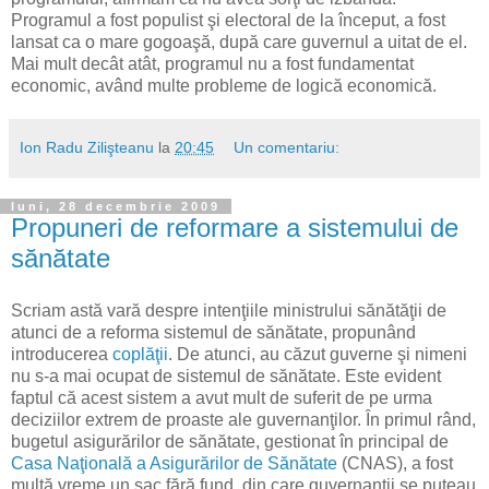
Programul a fost populist şi electoral de la început, a fost
lansat ca o mare gogoaşă, după care guvernul a uitat de el.
Mai mult decât atât, programul nu a fost fundamentat
economic, având multe probleme de logică economică.
Ion Radu Zilişteanu
la
20:45
Un comentariu:
luni, 28 decembrie 2009
Propuneri de reformare a sistemului de
sănătate
Scriam astă vară despre intenţiile ministrului sănătăţii de
atunci de a reforma sistemul de sănătate, propunând
introducerea
coplăţii
. De atunci, au căzut guverne şi nimeni
nu s-a mai ocupat de sistemul de sănătate. Este evident
faptul că acest sistem a avut mult de suferit de pe urma
deciziilor extrem de proaste ale guvernanţilor. În primul rând,
bugetul asigurărilor de sănătate, gestionat în principal de
Casa Naţională a Asigurărilor de Sănătate
(CNAS), a fost
multă vreme un sac fără fund, din care guvernanţii se puteau