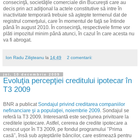
consecinţă, societăţile comerciale din Bucureşti care au
decis prin act adiţional la actele constitutive să intre în
inactivitate temporară trebuie să aştepte termenul dat de
registrul comerţului, care în momentul de faţă se întinde
până în august 2010. În consecinţă, respectivele firme vor
plăti impozitul minim până atunci, în cazul în care acesta nu
va fi abrogat.
Ion Radu Zilişteanu
la
14:49
2 comentarii:
joi, 10 decembrie 2009
Evoluţia percepţiei creditului ipotecar în
T3 2009
BNR a publicat
Sondajul privind creditarea companiilor
nefinanciare şi a populaţiei, noiembrie 2009
. Sondajul se
referă la T3 2009. Interesantă este secţiunea privitoare la
creditele ipotecare. Astfel, cererea de credite ipotecare a
crescut uşor în T3 2009, pe fondul programului "Prima
casă", însă sub aşteptările băncilor, care estimează pentru