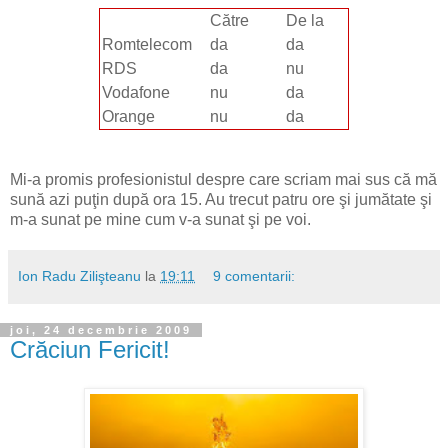
Către
De la
Romtelecom
da
da
RDS
da
nu
Vodafone
nu
da
Orange
nu
da
Mi-a promis profesionistul despre care scriam mai sus că mă
sună azi puţin după ora 15. Au trecut patru ore şi jumătate şi
m-a sunat pe mine cum v-a sunat şi pe voi.
Ion Radu Zilişteanu
la
19:11
9 comentarii:
joi, 24 decembrie 2009
Crăciun Fericit!