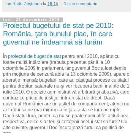
Ion Radu Zilişteanu
la
16:15
Niciun comentariu:
luni, 21 decembrie 2009
Proiectul bugetului de stat pe 2010:
România, ţara bunului plac, în care
guvernul ne îndeamnă să furăm
În
proiectul de buget de stat
pentru anul 2010, apărut cu
foarte multă întârziere (trebuia prezentat până la 10
octombrie 2009 în parlament, iar guvernul Boc a fost demis
prin moţiune de cenzură abia la 13 octombrie 2009), apare o
aberaţie imensă: bugetarii care au câştigat procese cu statul
pentru drepturi salariale nu-şi vor recupera banii înainte de 1
iulie 2010. O decizie administrativă arbitrară şi abuzivă, care
contrazice pricipiile justiţiei într-un stat de drept. Dacă
guvernul României are un astfel de comportament, atunci nu
ar trebui să ne mai mirăm că în ţara asta se fură pe rupte.
Dacă statul fură, pentru că nu se poate numi altfel atitudinea
respectivă, de ce s-ar feri şi cetăţenii acelui stat să fure? Cu
alte cuvinte, guvernul Boc încurajează furtul ca politică de