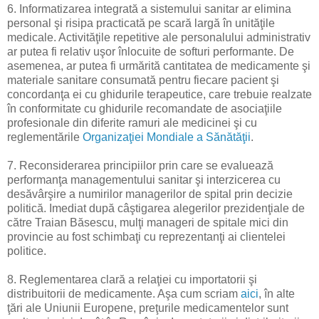
6. Informatizarea integrată a sistemului sanitar ar elimina
personal şi risipa practicată pe scară largă în unităţile
medicale. Activităţile repetitive ale personalului administrativ
ar putea fi relativ uşor înlocuite de softuri performante. De
asemenea, ar putea fi urmărită cantitatea de medicamente şi
materiale sanitare consumată pentru fiecare pacient şi
concordanţa ei cu ghidurile terapeutice, care trebuie realzate
în conformitate cu ghidurile recomandate de asociaţiile
profesionale din diferite ramuri ale medicinei şi cu
reglementările
Organizaţiei Mondiale a Sănătăţii
.
7. Reconsiderarea principiilor prin care se evaluează
performanţa managementului sanitar şi interzicerea cu
desăvârşire a numirilor managerilor de spital prin decizie
politică. Imediat după câştigarea alegerilor prezidenţiale de
către Traian Băsescu, mulţi manageri de spitale mici din
provincie au fost schimbaţi cu reprezentanţi ai clientelei
politice.
8. Reglementarea clară a relaţiei cu importatorii şi
distribuitorii de medicamente. Aşa cum scriam
aici
, în alte
ţări ale Uniunii Europene, preţurile medicamentelor sunt