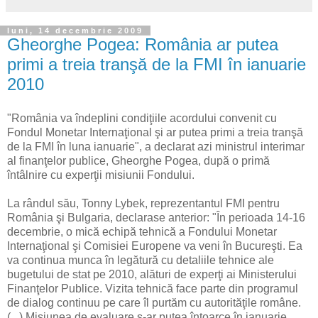
luni, 14 decembrie 2009
Gheorghe Pogea: România ar putea
primi a treia tranşă de la FMI în ianuarie
2010
"România va îndeplini condiţiile acordului convenit cu
Fondul Monetar Internaţional şi ar putea primi a treia tranşă
de la FMI în luna ianuarie", a declarat azi ministrul interimar
al finanţelor publice, Gheorghe Pogea, după o primă
întâlnire cu experţii misiunii Fondului.
La rândul său, Tonny Lybek, reprezentantul FMI pentru
România şi Bulgaria, declarase anterior: "În perioada 14-16
decembrie, o mică echipă tehnică a Fondului Monetar
Internaţional şi Comisiei Europene va veni în Bucureşti. Ea
va continua munca în legătură cu detaliile tehnice ale
bugetului de stat pe 2010, alături de experţi ai Ministerului
Finanţelor Publice. Vizita tehnică face parte din programul
de dialog continuu pe care îl purtăm cu autorităţile române.
(...) Misiunea de evaluare s-ar putea întoarce în ianuarie,