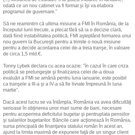
odată ce un nou cabinet va fi format şi îşi va elabora
programul de guvernare."
Să ne reamintim că ultima misiune a FMI în România, de la
începutul lunii trecute, a plecat fără să ia o decizie clară,
dată fiind instabilitatea politică, FMI aşteptând formarea unui
nou guvern la Bucureşti pentru a trimite o nouă misiune
pentru a decide acordarea celei de-a treia tranşe, în valoare
de circa 1,5 mld.€.
Tonny Lybek declara cu acea ocazie: "în cazul în care criza
politică se prelungeşte şi finalizarea celei de-a doua
evaluări a FMI se amână pentru luna ianuarie, este posibil
ca tranşele a III-a şi a IV-a să fie livrate împreună în luna
martie".
Dacă acest lucru se va întâmpla, România va avea dificultăţi
serioase în obţinerea unor mari sume de bani, necesare
pentru acoperirea deficitului bugetar şi pentruplata pensiilor
şi salariilor bugetarilor. Băncile care acţionează în România,
sursa principală de finanţarea statului român în acest an,
ajund la limita maximă de expunere faţă de un singur client