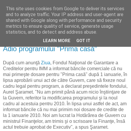
This site uses cookies from Google to deliver its services
Reflecţii economice
and to analyze traffic. Your IP address and user-agent are
shared with Google along with performance and security
metrics to ensure quality of service, generate usage
blog de reflecţii, informaţii şi opinii economice
statistics, and to detect and address abuse.
LEARN MORE
GOT IT
miercuri, 30 decembrie 2009
Adio programului "Prima casă"
După cum anunţă
Ziua
, Fondul Naţional de Garantare a
Creditelor pentru IMM a informat băncile comerciale că nu
mai primeşte dosare pentru "Prima casă" după 1 ianuarie, în
lipsa aprobării unui act de către Guvern, care să fixeze noul
cadru legal pentru program, a declarat preşedintele fondului,
Aurel Şaramet. "Nu am primit până acum nicio înştiinţare de
la Guvern, referitor la modificarea programului şi la noul
cadru al acestuia pentru 2010. În lipsa unui astfel de act, am
informat băncile că nu mai primim noi dosare de credite de
la 1 ianuarie 2010. Noi am lucrat la Hotărârea de Guvern cu
ministrul Finanţelor, am trimis şi o scrisoare la Finanţe, însă
actul trebuie aprobat de Executiv", a spus Şaramet.