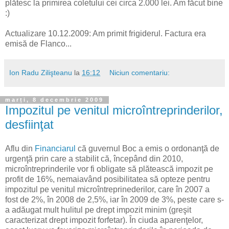
plătesc la primirea coletului cei circa 2.000 lei. Am făcut bine
:)
Actualizare 10.12.2009: Am primit frigiderul. Factura era
emisă de Flanco...
Ion Radu Zilişteanu
la
16:12
Niciun comentariu:
marți, 8 decembrie 2009
Impozitul pe venitul microîntreprinderilor,
desfiinţat
Aflu din
Financiarul
că guvernul Boc a emis o ordonanţă de
urgenţă prin care a stabilit că, începând din 2010,
microîntreprinderile vor fi obligate să plătească impozit pe
profit de 16%, nemaiavând posibilitatea să opteze pentru
impozitul pe venitul microîntreprinederilor, care în 2007 a
fost de 2%, în 2008 de 2,5%, iar în 2009 de 3%, peste care s-
a adăugat mult hulitul pe drept impozit minim (greşit
caracterizat drept impozit forfetar). În ciuda aparenţelor,