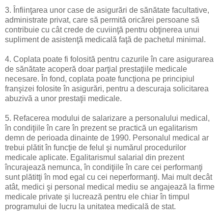
3. Înfiinţarea unor case de asigurări de sănătate facultative,
administrate privat, care să permită oricărei persoane să
contribuie cu cât crede de cuviinţă pentru obţinerea unui
supliment de asistenţă medicală faţă de pachetul minimal.
4. Coplata poate fi folosită pentru cazurile în care asigurarea
de sănătate acoperă doar parţial prestaţiile medicale
necesare. În fond, coplata poate funcţiona pe principiul
franşizei folosite în asigurări, pentru a descuraja solicitarea
abuzivă a unor prestaţii medicale.
5. Refacerea modului de salarizare a personalului medical,
în condiţiile în care în prezent se practică un egalitarism
demn de perioada dinainte de 1990. Personalul medical ar
trebui plătit în funcţie de felul şi numărul procedurilor
medicale aplicate. Egalitarismul salarial din prezent
încurajează nemunca, în condiţiile în care cei performanţi
sunt plătitţi în mod egal cu cei neperformanţi. Mai mult decât
atât, medici şi personal medical mediu se angajează la firme
medicale private şi lucrează pentru ele chiar în timpul
programului de lucru la unitatea medicală de stat.