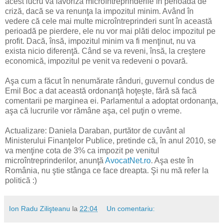
acest lucru va favoriza microîntreprinderile în perioada de
criză, dacă se va renunţa la impozitul minim. Având în
vedere că cele mai multe microîntreprinderi sunt în această
perioadă pe pierdere, ele nu vor mai plăti deloc impozitul pe
profit. Dacă, însă, impozitul minim va fi menţinut, nu va
exista nicio diferenţă. Când se va reveni, însă, la creştere
economică, impozitul pe venit va redeveni o povară.
Aşa cum a făcut în nenumărate rânduri, guvernul condus de
Emil Boc a dat această ordonanţă hoţeşte, fără să facă
comentarii pe marginea ei. Parlamentul a adoptat ordonanţa,
aşa că lucrurile vor rămâne aşa, cel puţin o vreme.
Actualizare: Daniela Daraban, purtător de cuvânt al
Ministerului Finanţelor Publice, pretinde că, în anul 2010, se
va menţine cota de 3% ca impozit pe venitul
microîntreprinderilor, anunţă
AvocatNet.ro
. Aşa este în
România, nu ştie stânga ce face dreapta. Şi nu mă refer la
politică :)
Ion Radu Zilişteanu
la
22:04
Un comentariu: