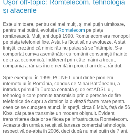
Uşor off-topic: Romtelecom, tehnologia
şi afacerile
Este uimitoare, pentru cei mai mulţi, şi mai puţin uimitoare,
pentru mai puţini, evoluţia
Romtelecom
pe piaţa
românească. Mulţi ani după 1990, Romtelecom era monopol
pe piaţa telefoniei fixe. Asta l-a făcut să nu evolueze. A stat
liniştit, crezând că nimic rău nu putea să se întâmple. S-a
comportat cumva asemănător cu românii consumişti înainte
de criza economică. Indiferent prin câte mâini a trecut,
compania a rămas încremenită în proiect ani de-a rândul.
Spre exemplu, în 1999, PC-NET, unul dintre pionierii
internetului în România, condus de Mihai Bătrâneanu, a
introdus primul în Europa centrală şi de est ADSL-ul,
tehnologie care permite transmisia prin o pereche de fire
telefonice de cupru a datelor, la o viteză foarte mare pentru
ceea ce se cunoştea atunci. În speţă, circa 8 Mb/s, faţă de 56
Kb/s, cât putea transmite un modem obişnuit. Evident,
transmiterea datelor se făcea pe infrastructura Romtelecom.
Aceasta din urmă a reuşit să lanseze comercial tehnologia
respectivă de-abia în 2006, deci după nu mai puţin de 7 ani.