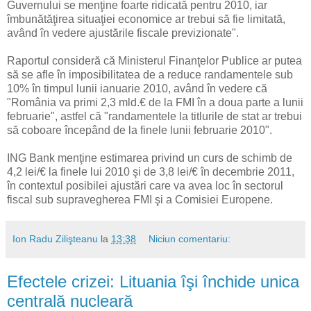
Guvernului se menţine foarte ridicată pentru 2010, iar
îmbunătăţirea situaţiei economice ar trebui să fie limitată,
având în vedere ajustările fiscale previzionate".
Raportul consideră că Ministerul Finanţelor Publice ar putea
să se afle în imposibilitatea de a reduce randamentele sub
10% în timpul lunii ianuarie 2010, având în vedere că
"România va primi 2,3 mld.€ de la FMI în a doua parte a lunii
februarie", astfel că "randamentele la titlurile de stat ar trebui
să coboare începând de la finele lunii februarie 2010".
ING Bank menţine estimarea privind un curs de schimb de
4,2 lei/€ la finele lui 2010 şi de 3,8 lei/€ în decembrie 2011,
în contextul posibilei ajustări care va avea loc în sectorul
fiscal sub supravegherea FMI şi a Comisiei Europene.
Ion Radu Zilişteanu
la
13:38
Niciun comentariu:
Efectele crizei: Lituania îşi închide unica
centrală nucleară