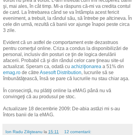
vorbit nu prea a vorbit. L-am întrebat cum îmi recuperez banii
şi, mai ales, în cât timp. Mi-a răspuns că-mi va credita contul
de card. La întrebarea când se va întâmpla acest fericit
eveniment, a trebuit, la rândul său, să întrebe pe altcineva. În
cele din urmă, rezultă că banii vor ajunge înapoi peste circa
3 zile.
Evident că un astfel de comportament este dezastruos
pentru comerţul online. Criza a condus la disponibilizări de
personal, inclusiv din posturi ce ţin de logica derulării
afacerii. Probabil că şi din rândul celor care ţineau site-ul
actualizat. Speram ca, odată cu
achiziţionarea
a 51% din
emag.ro
de către
Asesoft Distribution
, lucrurile să se
îmbunătăţească, însă se pare că lucrurile nu stau chiar aşa.
În consecinţă, nu plătiţi online la eMAG până nu vă
convingeţi că au produsul pe stoc.
Actualizare 18 decembrie 2009: De-abia astăzi mi s-au
întors banii de la eMAG.
Ion Radu Zilişteanu
la
15:11
12 comentarii: