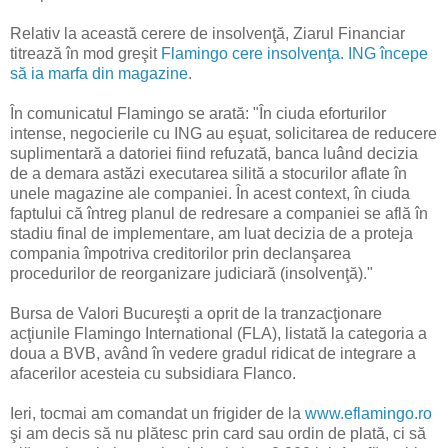
Relativ la această cerere de insolvenţă, Ziarul Financiar
titrează în mod greşit
Flamingo cere insolvenţa. ING începe
să ia marfa din magazine
.
În comunicatul Flamingo se arată: "În ciuda eforturilor
intense, negocierile cu ING au eşuat, solicitarea de reducere
suplimentară a datoriei fiind refuzată, banca luând decizia
de a demara astăzi executarea silită a stocurilor aflate în
unele magazine ale companiei. În acest context, în ciuda
faptului că întreg planul de redresare a companiei se află în
stadiu final de implementare, am luat decizia de a proteja
compania împotriva creditorilor prin declanşarea
procedurilor de reorganizare judiciară (insolvenţă)."
Bursa de Valori Bucureşti a oprit de la tranzacţionare
acţiunile Flamingo International (FLA), listată la categoria a
doua a BVB, având în vedere gradul ridicat de integrare a
afacerilor acesteia cu subsidiara Flanco.
Ieri, tocmai am comandat un frigider de la
www.eflamingo.ro
şi am decis să nu plătesc prin card sau ordin de plată, ci să