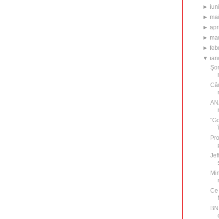
►
iun
►
ma
►
apr
►
mar
►
feb
▼
ian
Şom
Cân
ANA
"Go
Pro
Jef
Min
Ce 
BNR