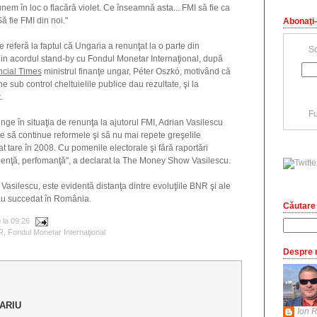
unem în loc o flacără violet. Ce înseamnă asta... FMI să fie ca
Să fie FMI din noi."
Abonaţi-
 referă la faptul că Ungaria a renunţat la o parte din
Sc
din acordul stand-by cu Fondul Monetar Internaţional, după
ncial Times
ministrul finanţe ungar, Péter Oszkó, motivând că
ne sub control cheltuielile publice dau rezultate, şi la
.
Fu
e în situaţia de renunţa la ajutorul FMI, Adrian Vasilescu
e să continue reformele şi să nu mai repete greşelile
cat tare în 2008. Cu pomenile electorale şi fără raportări
ficienţă, perfomanţă", a declarat la The Money Show Vasilescu.
 Vasilescu, este evidentă distanţa dintre evoluţiile BNR şi ale
au succedat în România.
Căutare 
u
la
09:26
R
,
Fondul Monetar Internaţional
Despre 
ARIU
Ion R