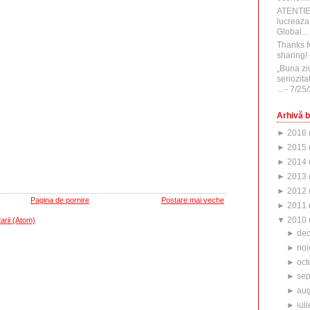
ATENTI
lucreaza
Global...
Thanks f
sharing!
„Buna zi
seriozita
...
- 7/25
Arhivă b
►
2016
►
2015
►
2014
►
2013
►
2012
Pagina de pornire
Postare mai veche
►
2011
▼
2010
arii (Atom)
►
de
►
noi
►
oct
►
sep
►
aug
►
iuli