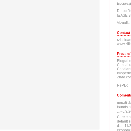
Bucureşt
Doctor î
la ASE B
Vizualiza
Contact
rzilistea
www.zili
Prezent 
Bloguri 
Capital.r
Cotidian
Imopedia
Ziare.co
RePEc
Comenta
nouati d
founds sr
...
- 6/9/
Care e b
default 
d...
- 11/
economi