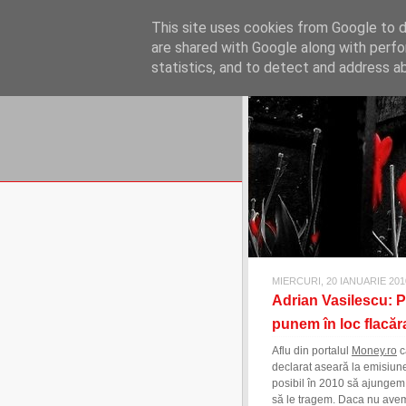
REFLECŢII EC
This site uses cookies from Google to de
blog de reflecţii, informaţii şi 
are shared with Google along with perfo
statistics, and to detect and address a
MIERCURI, 20 IANUARIE 201
Adrian Vasilescu: P
punem în loc flacăra
Aflu din portalul
Money.ro
c
declarat aseară la emisiu
posibil în 2010 să ajungem 
să le tragem. Daca nu avem