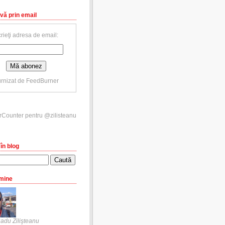
vă prin email
rieţi adresa de email:
rnizat de
FeedBurner
în blog
mine
adu Zilişteanu