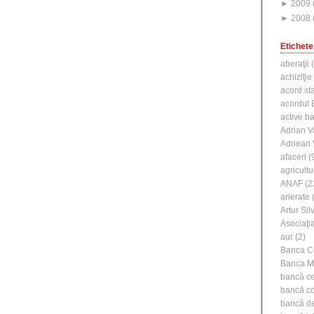
►
2009
►
2008
Etichete
aberaţii
(
achiziţie
acord st
acordul B
active b
Adrian V
Adriean
afaceri
(
agricultu
ANAF
(2
arierate
(
Artur Silv
Asociaţi
aur
(2)
Banca C
Banca M
bancă ce
bancă c
bancă de 