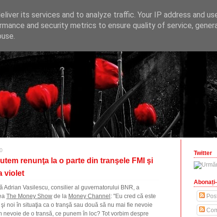
ONOMICE
liver its services and to analyze traffic. Your IP address and us
opinii economice
rmance and security metrics to ensure quality of service, gene
buse.
zilisteanu.ro
0
Twitter
utem renunţa la o parte din tranşele FMI şi
 violet
Abonați-
ă Adrian Vasilescu, consilier al guvernatorului BNR, a
nea
The Money Show
de la
Money Channel
: "Eu cred că este
Post
şi noi în situaţia ca o tranşă sau două să nu mai fie nevoie
Com
 nevoie de o transă, ce punem în loc? Tot vorbim despre