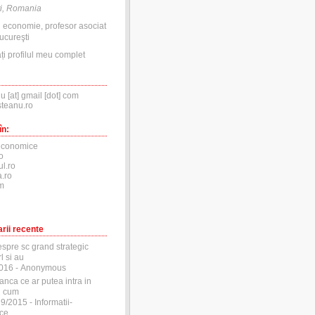
i, Romania
n economie, profesor asociat
ucureşti
ți profilul meu complet
nu [at] gmail [dot] com
steanu.ro
în:
economice
o
ul.ro
.ro
m
rii recente
espre sc grand strategic
l si au
2016
- Anonymous
anca ce ar putea intra in
si cum
29/2015
- Informatii-
ce