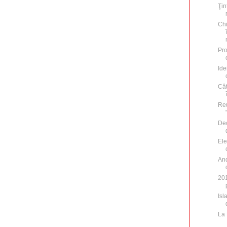
Ţin
Chi
Pro
Ide
Cât
Re
Dec
Ele
And
201
Isl
La 