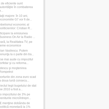
 de eficiente sunt
autorităţile în combaterea
e...
aţii majore: în 10 ani,
economiile G7 vor fi de...
belismul economic al
politicienilor: Cristian R...
ticipare la emisiunea
Business On Air la Radio ...
ară, la Realitatea TV, pe
teme economice
ian Vasilescu: Putem
renunţa la o parte din tra...
se mai aude cu impozitul
forfetar şi cu reforma...
descu şi moştenirea
Rompetrol
orturile din zona euro scad
a doua lună consecu...
iectul legii bugetului de stat
pe 2010 a fost a...
o impozitului de 3% pe
veniturile microîntrepri...
E menţine dobânda de
politică monetară la 1%