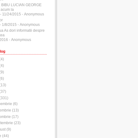
E BIBU LUCIAN GEORGE
 acum la
- 11/24/2015
- Anonymous
or
- 1/8/2015
- Anonymous
ua As dori informatii despre
tea
/2016
- Anonymous
log
(
4
)
(
4
)
(
9
)
(
6
)
(
13
)
(
37
)
(
331
)
cembrie
(
6
)
embrie
(
13
)
ombrie
(
17
)
tembrie
(
23
)
ust
(
9
)
e
(
44
)