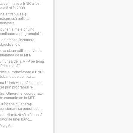
ta de inflaţie a BNR a fost
ratată şi în 2009
na ar trebui să-şi
înăsprescă politica
monetară
punerile mele privind
continuarea programului "...
i de afaceri: închiriere
obiective foto
eva observaţii cu privire la
întâlnirea de la MFP
uniunea de la MFP pe tema
"Prima casă"
izie surprinzătoare a BNR:
dobânda de politică ...
na Udrea visează bani din
cer prin programul "P...
rei Gheorghe, coordonator
de comunicare la MFP
0 începe cu aberaţii:
pensionarii cu pensii sub...
andezii refuză să plătească
datoriile unei bănc...
Mulţi Ani!