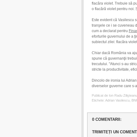
flacăra violet. Trebuie să p
o flacără violet pentru noi. 
Este evident că Vasilescu se
tranşele ce i se cuveneau 
cum a declarat pentru
Fina
eforturile guvernului de a ţi
subiectul zilei: flacăra violet
Chiar dacă România va ajung
spune că guvernanţii trebui
trecutului. "Atunci s-au stri
stricte la productivitate, e
Dincolo de ironia lui Adrian
diverselor guverne care s-
Publicat de Ion Radu Ziliştean
Etichete:
Adrian Vasilescu
,
BN
0 COMENTARII:
TRIMITEȚI UN COMENT