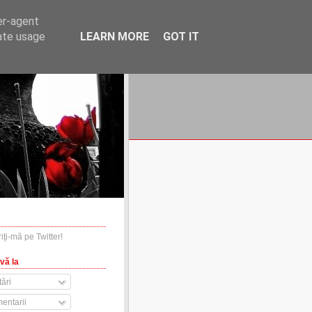
er-agent
rate usage
LEARN MORE
GOT IT
financiare.ro
contact
vă la
ări
entarii