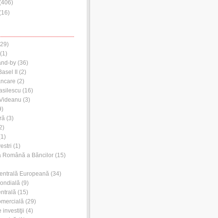
(
406
)
(
16
)
29)
(1)
and-by
(36)
asel II
(2)
ancare
(2)
asilescu
(16)
 Videanu
(3)
9)
ră
(3)
2)
1)
estri
(1)
a Română a Băncilor
(15)
entrală Europeană
(34)
ondială
(9)
ntrală
(15)
omercială
(29)
investiţii
(4)