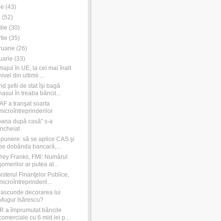
ie
(
43
)
i
(
52
)
ilie
(
30
)
tie
(
35
)
ruarie
(
26
)
uarie
(
33
)
ajul în UE, la cel mai înalt
nivel din ultimii ...
d şefii de stat îşi bagă
nasul în treaba băncil...
F a tranşat soarta
microîntreprinderilor
ana după casă" s-a
încheiat
punere: să se aplice CAS şi
pe dobânda bancară,...
frey Franks, FMI: Numărul
şomerilor ar putea at...
isterul Finanţelor Publice,
microîntreprinderil...
ascunde decorarea lui
Mugur Isărescu?
 a împrumutat băncile
comerciale cu 6 mld.lei p...