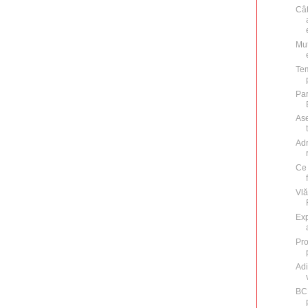
Cât
Mut
Tem
Par
Ase
Adr
Ce 
Vlă
Exp
Pro
Adi
BC