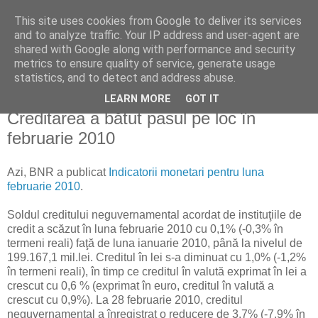
This site uses cookies from Google to deliver its services
Reflecţii economice
and to analyze traffic. Your IP address and user-agent are
shared with Google along with performance and security
metrics to ensure quality of service, generate usage
blog de reflecţii, informaţii şi opinii economice
statistics, and to detect and address abuse.
LEARN MORE
GOT IT
marți, 23 martie 2010
Creditarea a bătut pasul pe loc în
februarie 2010
Azi, BNR a publicat
Indicatorii monetari pentru luna
februarie 2010
.
Soldul creditului neguvernamental acordat de instituţiile de
credit a scăzut în luna februarie 2010 cu 0,1% (-0,3% în
termeni reali) faţă de luna ianuarie 2010, până la nivelul de
199.167,1 mil.lei. Creditul în lei s-a diminuat cu 1,0% (-1,2%
în termeni reali), în timp ce creditul în valută exprimat în lei a
crescut cu 0,6 % (exprimat în euro, creditul în valută a
crescut cu 0,9%). La 28 februarie 2010, creditul
neguvernamental a înregistrat o reducere de 3,7% (-7,9% în