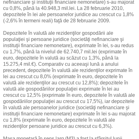
nefinanciare şi instituţii financiare nemonetare) s-au majorat
cu 0,8%, până la 40.948,3 mil.lei. La 28 februarie 2010,
depozitele în lei ale persoanelor juridice au crescut cu 1,8%
(-2,6% în termeni reali) faţă de 28 februarie 2009.
Depozitele în valută ale rezidenţilor gospodării ale
populaţiei şi persoane juridice (societăţi nefinanciare şi
instituţii financiare nemonetare), exprimate în lei, s-au redus
cu 1,7%, până la nivelul de 62.740,7 mil.lei (exprimate în
euro, depozitele în valută au scăzut cu 1,3%, până la
15.275,4 mil.€). Comparativ cu aceeaşi lună a anului
precedent, depozitele în valută ale rezidenţilor exprimate în
lei au crescut cu 8,0% (exprimate în euro, depozitele în
valută ale rezidenţilor au crescut cu 12,8%); depozitele în
valută ale gospodăriilor populaţiei exprimate în lei au
crescut cu 12,5% (exprimate în euro, depozitele în valută ale
gospodăriilor populaţiei au crescut cu 17,5%), iar depozitele
în valută ale persoanelor juridice (societăţi nefinanciare şi
instituţii financiare nemonetare) exprimate în lei s-au majorat
cu 1,8% (exprimate în euro, depozitele în valută ale
rezidenţilor persoane juridice au crescut cu 6,3%).
Masa monetară în sens larg (M3) a fost la sfârşitul lunii