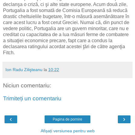
declanşa o criză, ci şi alte state europene. Acum două zile,
Portugalia a fost somată de Comisia Europeană să reducă
drastic cheltuielile bugetare, într-o măsură asemănătoare în
care acest lucru a fost cerut Greciei. Numai că, din punct de
vedere politic, Portugalia are un guvern minoritar, care nu e
creditat cu capacitatea de a lua măsuri ferme de combatere
a situaţiei economice precare, fapt care a condus la
declasarea ratingului acordat acestei ţări de către agenţia
Fitch.
Ion Radu Zilişteanu
la
10:22
Niciun comentariu:
Trimiteți un comentariu
‹
›
Pagina de pornire
Afișați versiunea pentru web