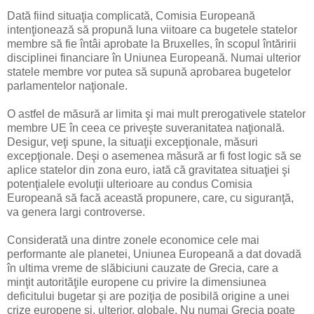
Dată fiind situaţia complicată, Comisia Europeană
intenţionează să propună luna viitoare ca bugetele statelor
membre să fie întâi aprobate la Bruxelles, în scopul întăririi
disciplinei financiare în Uniunea Europeană. Numai ulterior
statele membre vor putea să supună aprobarea bugetelor
parlamentelor naţionale.
O astfel de măsură ar limita şi mai mult prerogativele statelor
membre UE în ceea ce priveşte suveranitatea naţională.
Desigur, veţi spune, la situaţii excepţionale, măsuri
excepţionale. Deşi o asemenea măsură ar fi fost logic să se
aplice statelor din zona euro, iată că gravitatea situaţiei şi
potenţialele evoluţii ulterioare au condus Comisia
Europeană să facă această propunere, care, cu siguranţă,
va genera largi controverse.
Considerată una dintre zonele economice cele mai
performante ale planetei, Uniunea Europeană a dat dovadă
în ultima vreme de slăbiciuni cauzate de Grecia, care a
minţit autorităţile europene cu privire la dimensiunea
deficitului bugetar şi are poziţia de posibilă origine a unei
crize europene şi, ulterior, globale. Nu numai Grecia poate