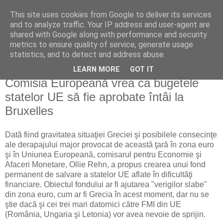
This site uses cookies from Google to deliver its services
Reflecţii economice
and to analyze traffic. Your IP address and user-agent are
shared with Google along with performance and security
metrics to ensure quality of service, generate usage
blog de reflecţii, informaţii şi opinii economice
statistics, and to detect and address abuse.
LEARN MORE
GOT IT
vineri, 16 aprilie 2010
Comisia Europeană vrea ca bugetele
statelor UE să fie aprobate întâi la
Bruxelles
Dată fiind gravitatea situaţiei Greciei şi posibilele consecinţe
ale derapajului major provocat de această ţară în zona euro
şi în Uniunea Europeană, comisarul pentru Economie şi
Afaceri Monetare, Ollie Rehn, a propus crearea unui fond
permanent de salvare a statelor UE aflate în dificultăţi
financiare. Obiectul fondului ar fi ajutarea "verigilor slabe"
din zona euro, cum ar fi Grecia în acest moment, dar nu se
ştie dacă şi cei trei mari datornici către FMI din UE
(România, Ungaria şi Letonia) vor avea nevoie de sprijin.