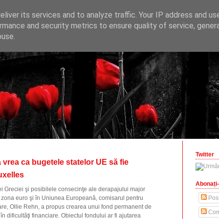
ONOMICE
liver its services and to analyze traffic. Your IP address and us
opinii economice
rmance and security metrics to ensure quality of service, gene
buse.
zilisteanu.ro
Twitter
rea ca bugetele statelor UE să fie
uxelles
Abonați-
iei Greciei şi posibilele consecinţe ale derapajului major
n zona euro şi în Uniunea Europeană, comisarul pentru
Post
re, Ollie Rehn, a propus crearea unui fond permanent de
Com
în dificultăţi financiare. Obiectul fondului ar fi ajutarea