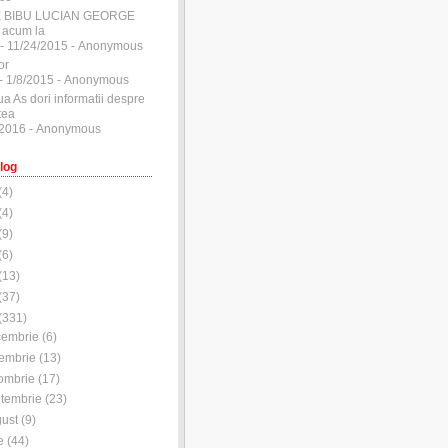
E BIBU LUCIAN GEORGE
 acum la
- 11/24/2015
- Anonymous
or
- 1/8/2015
- Anonymous
ua As dori informatii despre
tea
/2016
- Anonymous
log
(
4
)
(
4
)
(
9
)
(
6
)
(
13
)
(
37
)
(
331
)
cembrie
(
6
)
embrie
(
13
)
ombrie
(
17
)
tembrie
(
23
)
ust
(
9
)
e
(
44
)