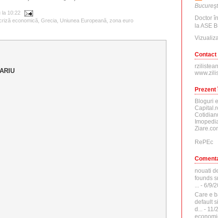
Bucureşt
u
la
10:22
Doctor î
criză economică
,
Grecia
,
Uniunea Europeană
,
zona euro
la ASE B
Vizualiza
Contact
rzilistea
ARIU
www.zili
Prezent 
Bloguri 
Capital.r
Cotidian
Imopedia
Ziare.co
RePEc
Comenta
nouati d
founds sr
...
- 6/9/
Care e b
default 
d...
- 11/
economi