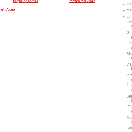
Pagina de pornire
Postare mai veche
►
iun
arii (Atom)
►
ma
▼
apr
Exp
Gre
Cri
Sis
DTZ
Int
În 
Stu
"Pr
Con
Sal