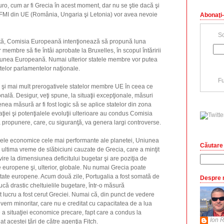
uro, cum ar fi Grecia în acest moment, dar nu se ştie dacă şi
re FMI din UE (România, Ungaria şi Letonia) vor avea nevoie
Abonaţi-
Sc
cată, Comisia Europeană intenţionează să propună luna
r membre să fie întâi aprobate la Bruxelles, în scopul întăririi
Uniunea Europeană. Numai ulterior statele membre vor putea
elor parlamentelor naţionale.
Fu
a şi mai mult prerogativele statelor membre UE în ceea ce
nală. Desigur, veţi spune, la situaţii excepţionale, măsuri
ea măsură ar fi fost logic să se aplice statelor din zona
uaţiei şi potenţialele evoluţii ulterioare au condus Comisia
propunere, care, cu siguranţă, va genera largi controverse.
ele economice cele mai performante ale planetei, Uniunea
Căutare 
ultima vreme de slăbiciuni cauzate de Grecia, care a minţit
vire la dimensiunea deficitului bugetar şi are poziţia de
ze europene şi, ulterior, globale. Nu numai Grecia poate
e state europene. Acum două zile, Portugalia a fost somată de
Despre 
ă drastic cheltuielile bugetare, într-o măsură
lucru a fost cerut Greciei. Numai că, din punct de vedere
uvern minoritar, care nu e creditat cu capacitatea de a lua
a situaţiei economice precare, fapt care a condus la
Ion R
t acestei ţări de către agenţia Fitch.