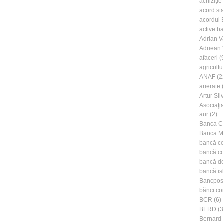
achiziţie
acord st
acordul B
active b
Adrian V
Adriean
afaceri
(
agricultu
ANAF
(2
arierate
(
Artur Silv
Asociaţi
aur
(2)
Banca C
Banca M
bancă ce
bancă c
bancă de 
bancă is
Bancpos
bănci co
BCR
(6)
BERD
(3
Bernard 