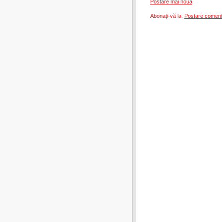
Postare mai nouă
Abonați-vă la:
Postare coment