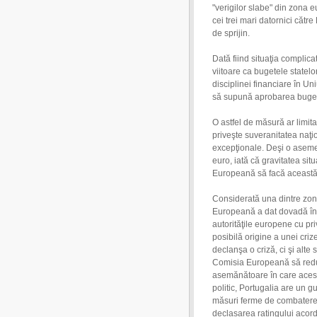
"verigilor slabe" din zona e
cei trei mari datornici căt
de sprijin.
Dată fiind situaţia compli
viitoare ca bugetele statelo
disciplinei financiare în 
să supună aprobarea buget
O astfel de măsură ar limit
priveşte suveranitatea naţio
excepţionale. Deşi o asemen
euro, iată că gravitatea sit
Europeană să facă această 
Considerată una dintre zon
Europeană a dat dovadă în 
autorităţile europene cu pri
posibilă origine a unei cri
declanşa o criză, ci şi alt
Comisia Europeană să reduc
asemănătoare în care acest 
politic, Portugalia are un g
măsuri ferme de combatere 
declasarea ratingului acorda