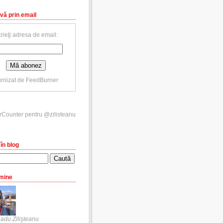
vă prin email
rieţi adresa de email:
rnizat de
FeedBurner
în blog
mine
adu Zilişteanu