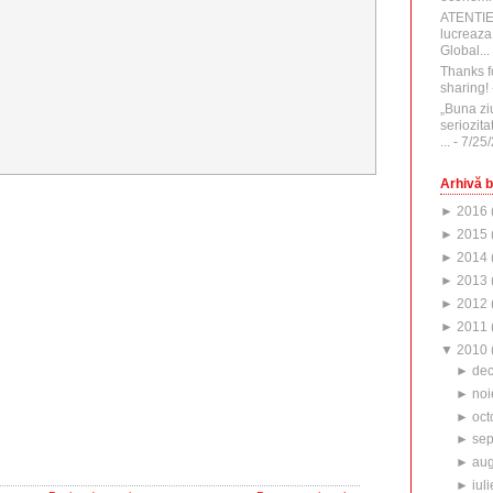
ATENTI
lucreaza
Global...
Thanks f
sharing!
„Buna zi
seriozita
...
- 7/25
Arhivă b
►
2016
►
2015
►
2014
►
2013
►
2012
►
2011
▼
2010
►
de
►
noi
►
oct
►
sep
►
aug
►
iuli