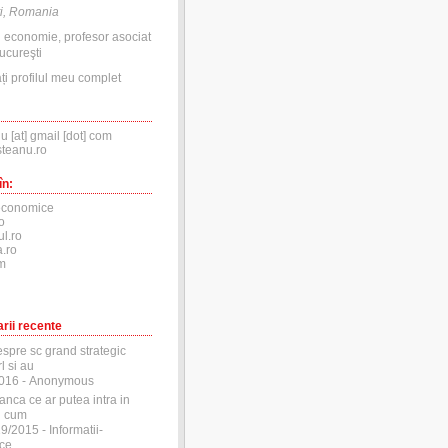
i, Romania
n economie, profesor asociat
ucureşti
ți profilul meu complet
nu [at] gmail [dot] com
steanu.ro
în:
economice
o
ul.ro
.ro
m
rii recente
espre sc grand strategic
l si au
2016
- Anonymous
anca ce ar putea intra in
si cum
29/2015
- Informatii-
ce