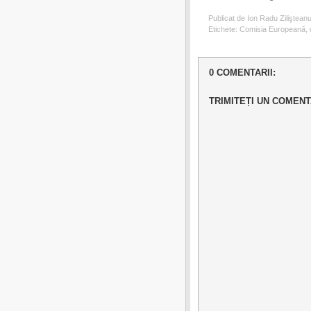
Publicat de Ion Radu Ziliştean
Etichete:
Comisia Europeană
,
0 COMENTARII:
TRIMITEȚI UN COMENT