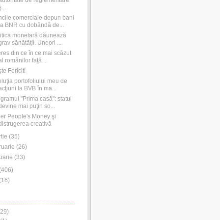
autoritate de reglementare
ş...
cile comerciale depun bani
la BNR cu dobândă de...
itica monetară dăunează
grav sănătăţii. Uneori ...
eres din ce în ce mai scăzut
al românilor faţă ...
te Fericit!
luţia portofoliului meu de
acţiuni la BVB în ma...
gramul "Prima casă": statul
devine mai puţin so...
er People's Money şi
distrugerea creativă
tie
(
35
)
ruarie
(
26
)
uarie
(
33
)
(
406
)
(
16
)
29)