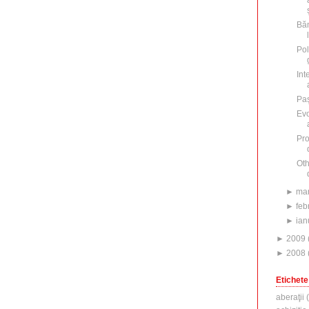
Băn
Pol
Int
Paş
Evo
Pro
Oth
►
mar
►
feb
►
ian
►
2009
►
2008
Etichete
aberaţii
(