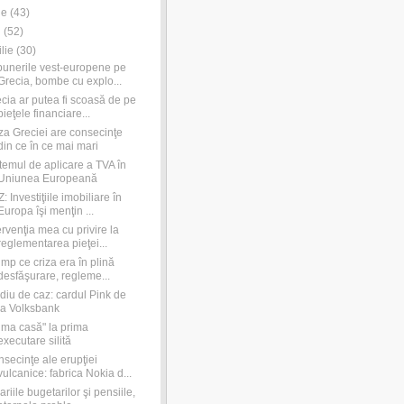
ie
(
43
)
i
(
52
)
ilie
(
30
)
unerile vest-europene pe
Grecia, bombe cu explo...
cia ar putea fi scoasă de pe
pieţele financiare...
za Greciei are consecinţe
din ce în ce mai mari
temul de aplicare a TVA în
Uniunea Europeană
: Investiţiile imobiliare în
Europa îşi menţin ...
ervenţia mea cu privire la
reglementarea pieţei...
timp ce criza era în plină
desfăşurare, regleme...
diu de caz: cardul Pink de
la Volksbank
ima casă" la prima
executare silită
secinţe ale erupţiei
vulcanice: fabrica Nokia d...
ariile bugetarilor şi pensiile,