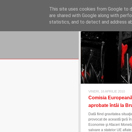
REFLECŢII EC
This site uses cookies from Google to de
blog de reflecţii, informaţii şi 
are shared with Google along with perfo
statistics, and to detect and address a
VINERI, 16 APRILIE 2010
Comisia Europeană v
aprobate întâi la Br
Dată fiind gravitatea situaţ
provocat de această ţară î
Economie şi Afaceri Moneta
salvare a statelor UE aflate 