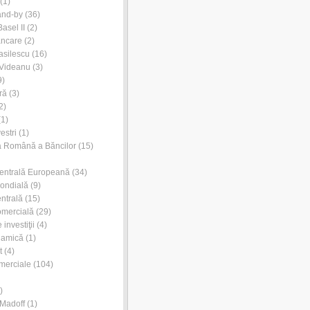
(1)
and-by
(36)
asel II
(2)
ancare
(2)
asilescu
(16)
 Videanu
(3)
9)
ră
(3)
2)
1)
estri
(1)
a Română a Băncilor
(15)
entrală Europeană
(34)
ondială
(9)
ntrală
(15)
omercială
(29)
investiţii
(4)
lamică
(1)
t
(4)
merciale
(104)
)
Madoff
(1)