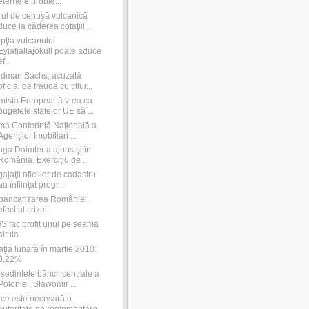
eternele proble...
ul de cenuşă vulcanică
duce la căderea cotaţiil...
pţia vulcanului
Eyjafjallajökull poate aduce
ef...
ldman Sachs, acuzată
oficial de fraudă cu titlur...
isia Europeană vrea ca
bugetele statelor UE să ...
ma Conferinţă Naţională a
Agenţilor Imobiliari ...
ga Daimler a ajuns şi în
România. Exerciţiu de ...
ajaţii oficiilor de cadastru
au înfiinţat progr...
ancarizarea României,
efect al crizei
S fac profit unul pe seama
altuia
laţia lunară în martie 2010:
0,22%
şedintele băncii centrale a
Poloniei, Sławomir ...
ce este necesară o