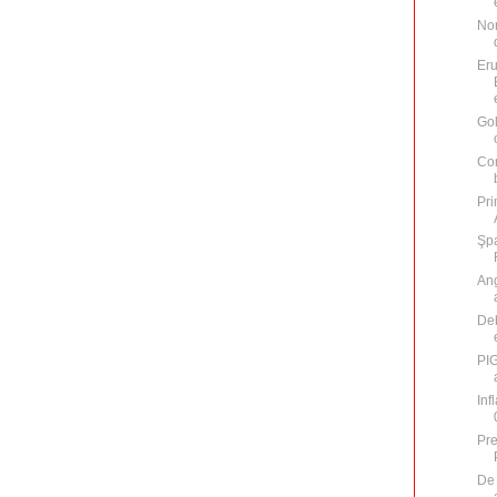
Nor
Eru
Go
Com
Pri
Şpa
Ang
Deb
PIG
Inf
Pre
De 