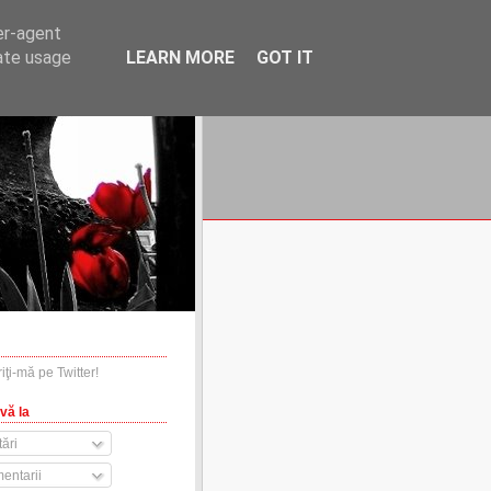
er-agent
rate usage
LEARN MORE
GOT IT
financiare.ro
contact
vă la
ări
entarii