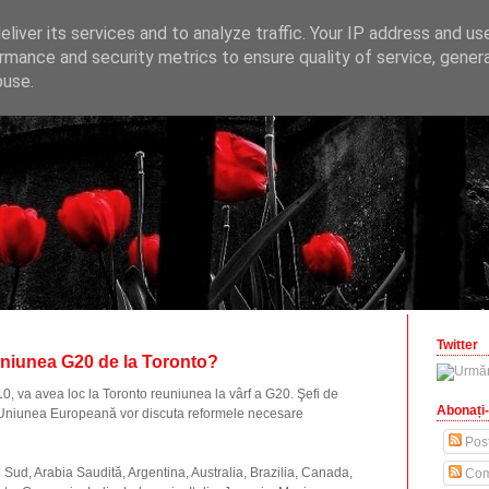
ONOMICE
liver its services and to analyze traffic. Your IP address and us
opinii economice
rmance and security metrics to ensure quality of service, gene
buse.
zilisteanu.ro
Twitter
niunea G20 de la Toronto?
0, va avea loc la Toronto reuniunea la vârf a G20. Şefi de
Abonați-
şi Uniunea Europeană vor discuta reformele necesare
Post
 Sud, Arabia Saudită, Argentina, Australia, Brazilia, Canada,
Com