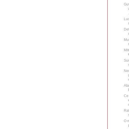
Gu
.
Luc
Def
Mug
Mit
Sun
Nen
Ata
Ce 
Rat
O n