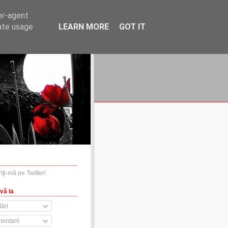
er-agent
rate usage
LEARN MORE
GOT IT
financiare.ro
contact
vă la
ări
entarii