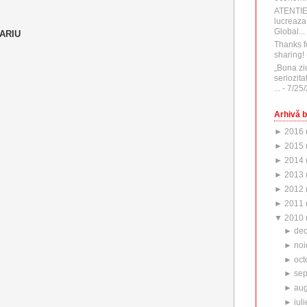
ATENTI
lucreaza
Global...
ARIU
Thanks f
sharing!
„Buna zi
seriozita
...
- 7/25
Arhivă b
►
2016
►
2015
►
2014
►
2013
►
2012
►
2011
▼
2010
►
de
►
noi
►
oct
►
sep
►
aug
►
iuli