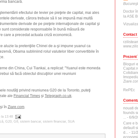
orma bancară.
Bucureşt
Doctor î
ementării efectului de levier pe pieţele de capital, mai ales
la ASE B
entele derivate, cărora trebuie să li se impună mai multă
trumentele derivate de pe pieţele internaţionale de capital şi
Vizualiza
are sunt considerate responsabile în bună măsură de
Contact
re care a precedat actuala criză economică.
rzilistea
ce aluzie la pretenţiile Chinei de a-şi impune yuanul ca
www.zili
zervă, Obama subliniind rolul valutelor liber convertibile în
Prezent 
ce.
Bloguri 
xterne din China, Cui Tiankai, a replicat: "Yuanul este moneda
Capital.r
Cotidian
trebui să facă obiectul discuţiilor unei reuniuni
Imopedia
Ziare.co
RePEc
imele noutăţi privind reuniunea G20 de la Toronto, puteţi
izate ale
Financial Times
şi
Telegraph.co.uk
.
Comenta
şi în
Ziare.com
.
nouati d
founds sr
u
la
13:48
...
- 6/9/
ică
,
G20
,
G8
,
sistem bancar
,
sistem financiar
,
SUA
Care e b
default 
d...
- 11/
economi