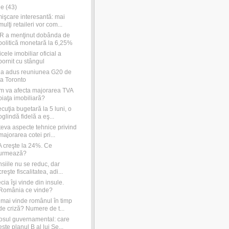
ie
(
43
)
işcare interesantă: mai
mulţi retaileri vor com...
R a menţinut dobânda de
politică monetară la 6,25%
icele imobiliar oficial a
pornit cu stângul
a adus reuniunea G20 de
la Toronto
 va afecta majorarea TVA
piaţa imobiliară?
cuţia bugetară la 5 luni, o
oglindă fidelă a eş...
eva aspecte tehnice privind
majorarea cotei pri...
 creşte la 24%. Ce
urmează?
siile nu se reduc, dar
creşte fiscalitatea, adi...
cia îşi vinde din insule.
România ce vinde?
mai vinde românul în timp
de criză? Numere de t...
sul guvernamental: care
este planul B al lui Se...