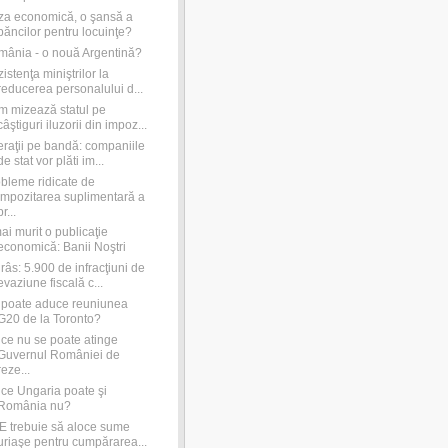
za economică, o şansă a
băncilor pentru locuinţe?
ânia - o nouă Argentină?
istenţa miniştrilor la
reducerea personalului d...
 mizează statul pe
câştiguri iluzorii din impoz...
raţii pe bandă: companiile
de stat vor plăti im...
bleme ridicate de
impozitarea suplimentară a
pr...
ai murit o publicaţie
economică: Banii Noştri
râs: 5.900 de infracţiuni de
evaziune fiscală c...
poate aduce reuniunea
G20 de la Toronto?
ce nu se poate atinge
Guvernul României de
reze...
ce Ungaria poate şi
România nu?
 trebuie să aloce sume
uriaşe pentru cumpărarea...