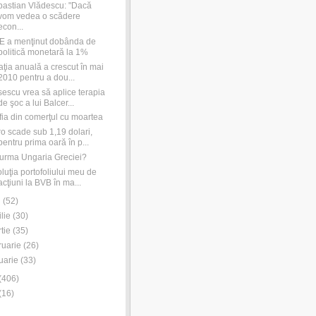
astian Vlădescu: "Dacă
vom vedea o scădere
econ...
E a menţinut dobânda de
politică monetară la 1%
laţia anuală a crescut în mai
2010 pentru a dou...
escu vrea să aplice terapia
de şoc a lui Balcer...
ia din comerţul cu moartea
o scade sub 1,19 dolari,
pentru prima oară în p...
urma Ungaria Greciei?
luţia portofoliului meu de
acţiuni la BVB în ma...
i
(
52
)
ilie
(
30
)
tie
(
35
)
ruarie
(
26
)
uarie
(
33
)
(
406
)
(
16
)