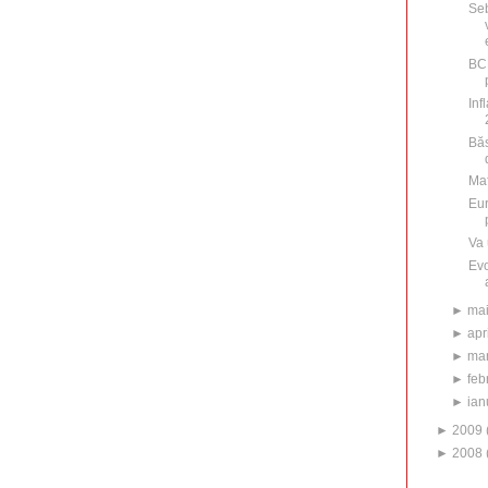
Seb
BC
Inf
Băs
Maf
Eur
Va 
Evo
►
ma
►
apr
►
mar
►
feb
►
ian
►
2009
►
2008