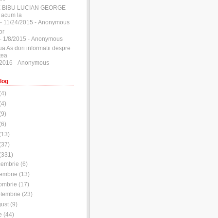
E BIBU LUCIAN GEORGE
 acum la
- 11/24/2015
- Anonymous
or
- 1/8/2015
- Anonymous
ua As dori informatii despre
tea
/2016
- Anonymous
log
(
4
)
(
4
)
(
9
)
(
6
)
(
13
)
(
37
)
(
331
)
cembrie
(
6
)
embrie
(
13
)
ombrie
(
17
)
tembrie
(
23
)
ust
(
9
)
e
(
44
)