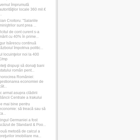
vernul împrumută
autorităţilor locale 360 mil.€
..
ian Croitoru: "Salariile
miniştrilor sunt prea ...
icitul de cont curent s-a
mărit cu 40% în prime...
ur Isărescu continuă
războiul împotriva politic...
ul locuinţelor noi la 400
€/mp
teţi dispuşi să donaţi bani
statului român pent...
orocirea României:
gestionarea economiei de
căt...
c armat asupra clădirii
Băncii Centrale a Irakului
e mai bine pentru
economie: să treacă sau să
ca...
ingul Germaniei a fost
scăzut de Standard & Poo...
ouă metodă de calcul a
preţurilor imobiliare ma...