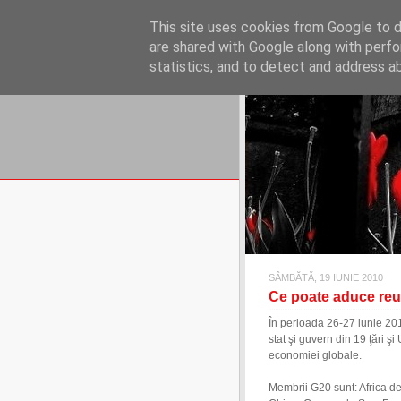
REFLECŢII EC
This site uses cookies from Google to de
blog de reflecţii, informaţii şi 
are shared with Google along with perfo
statistics, and to detect and address a
SÂMBĂTĂ, 19 IUNIE 2010
Ce poate aduce reu
În perioada 26-27 iunie 201
stat şi guvern din 19 ţări 
economiei globale.
Membrii G20 sunt: Africa de