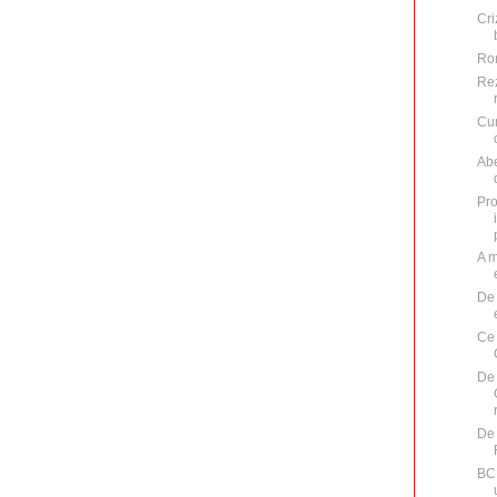
Cri
Rom
Rez
Cum
Abe
Pro
A m
De 
Ce 
De 
De 
BCE