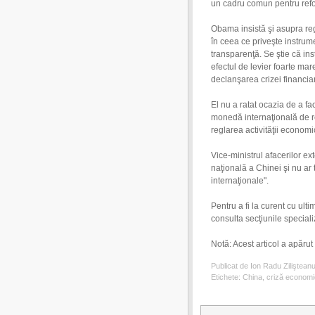
un cadru comun pentru ref
Obama insistă şi asupra regl
în ceea ce priveşte instrum
transparenţă. Se ştie că ins
efectul de levier foarte m
declanşarea crizei financia
El nu a ratat ocazia de a fa
monedă internaţională de re
reglarea activităţii economi
Vice-ministrul afacerilor e
naţională a Chinei şi nu ar 
internaţionale".
Pentru a fi la curent cu ult
consulta secţiunile special
Notă: Acest articol a apărut 
Publicat de Ion Radu Ziliştean
Etichete:
China
,
criză econom