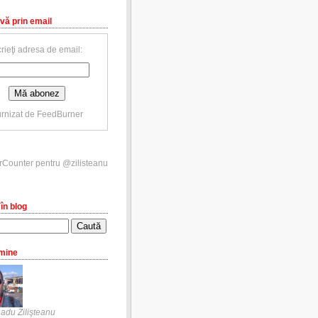
vă prin email
rieţi adresa de email:
rnizat de
FeedBurner
în blog
mine
adu Zilişteanu