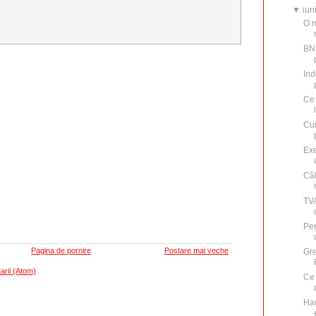
▼
iun
O m
BN
Ind
Ce 
Cum
Exe
Cât
TVA
Pen
Pagina de pornire
Postare mai veche
Gre
arii (Atom)
Ce 
Hao