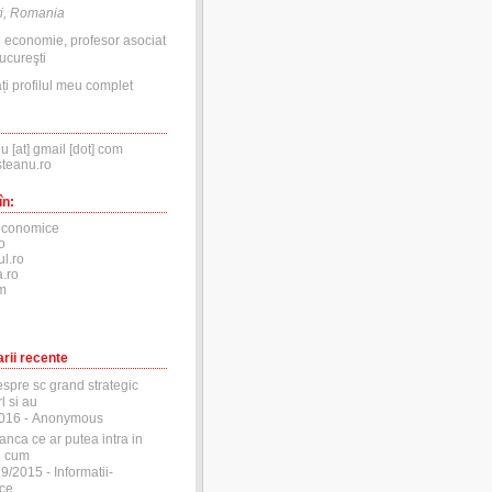
i, Romania
n economie, profesor asociat
ucureşti
ți profilul meu complet
nu [at] gmail [dot] com
steanu.ro
în:
economice
o
ul.ro
.ro
m
rii recente
espre sc grand strategic
l si au
2016
- Anonymous
anca ce ar putea intra in
si cum
29/2015
- Informatii-
ce