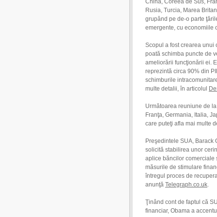
China, Coreea de Sus, Franţ
Rusia, Turcia, Marea Britan
grupând pe de-o parte ţăril
emergente, cu economiile c
Scopul a fost crearea unui c
poată schimba puncte de v
ameliorării funcţionării ei
reprezintă circa 90% din PI
schimburile intracomunitar
multe detalii, în articolul
De
Următoarea reuniune de la 
Franţa, Germania, Italia, J
care puteţi afla mai multe 
Preşedintele SUA, Barack Ob
solicită stabilirea unor ceri
aplice băncilor comerciale 
măsurile de stimulare fina
întregul proces de recupe
anunţă
Telegraph.co.uk
.
Ţinând cont de faptul că SU
financiar, Obama a accentua