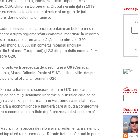
a, Germania, India, Indonezia, Italia, Japonia, Mexic,
ie, SUA, Uniunea Europeană. Grupul s-a înfiinţat în 1999,
Abonaţi-
e cu economiile cele mai puternice şi un grup de ţări
onsiderate cele mai dinamice.
Sc
adru instituţional în care reprezentanţii ambelor părţi să
edere asupra reglementării economiei mondiale în vederea
. Este important de remarcat că ţările membre ale G20
B-ul mondial, 80% din comerţul mondial (inclusiv
Fu
e din Uniunea Europeană) şi 2/3 din populaţia mondială. Mai
spre G20
.
Toronto va fi precedată de o reuniune a G8 (Canada,
aponia, Marea Britanie, Rusia şi SUA) la Huntsville, despre
de pe
site-ul oficial
al reuniunii G20.
Căutare 
ama, a transmis o scrisoare liderilor G20, prin care le
nţe de capital şi lichiditate uniforme şi puternice care să se
şi i-a avertizat pe liderii Uniunii Europene să nu slăbească
nciară a economiilor de o manieră care ar putea compromite
Despre 
rare a economiei mondiale după prezenta criză economică,
A sunt în plin proces de reformare a reglementării sistemului
t faptul că reuniunea de la Toronto trebuie să pună la punct
Ion R