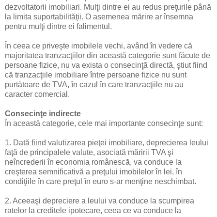
dezvoltatorii imobiliari. Mulţi dintre ei au redus preţurile până
la limita suportabilităţii. O asemenea mărire ar însemna
pentru mulţi dintre ei falimentul.
În ceea ce priveşte imobilele vechi, având în vedere că
majoritatea tranzacţiilor din această categorie sunt făcute de
persoane fizice, nu va exista o consecinţă directă, ştiut fiind
că tranzacţiile imobiliare între persoane fizice nu sunt
purtătoare de TVA, în cazul în care tranzacţiile nu au
caracter comercial.
Consecinţe indirecte
În această categorie, cele mai importante consecinţe sunt:
1. Dată fiind valutizarea pieţei imobiliare, deprecierea leului
faţă de principalele valute, asociată măririi TVA şi
neîncrederii în economia românescă, va conduce la
creşterea semnificativă a preţului imobilelor în lei, în
condiţiile în care preţul în euro s-ar menţine neschimbat.
2. Aceeaşi depreciere a leului va conduce la scumpirea
ratelor la creditele ipotecare, ceea ce va conduce la