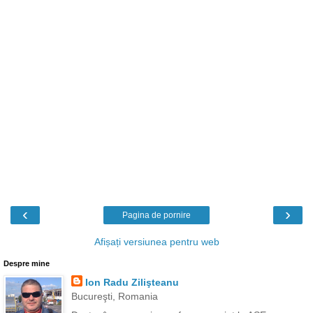
‹
›
Pagina de pornire
Afișați versiunea pentru web
Despre mine
Ion Radu Zilişteanu
Bucureşti, Romania