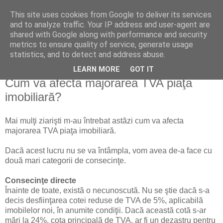
This site uses cookies from Google to deliver its services
Reflecţii economice
and to analyze traffic. Your IP address and user-agent are
shared with Google along with performance and security
metrics to ensure quality of service, generate usage
blog de reflecţii, informaţii şi opinii economice
statistics, and to detect and address abuse.
LEARN MORE
GOT IT
luni, 28 iunie 2010
Cum va afecta majorarea TVA piaţa
imobiliară?
Mai mulţi ziarişti m-au întrebat astăzi cum va afecta
majorarea TVA piaţa imobiliară.
Dacă acest lucru nu se va întâmpla, vom avea de-a face cu
două mari categorii de consecinţe.
Consecinţe directe
Înainte de toate, există o necunoscută. Nu se ştie dacă s-a
decis desfiinţarea cotei reduse de TVA de 5%, aplicabilă
imobilelor noi, în anumite condiţii. Dacă această cotă s-ar
mări la 24%, cota principală de TVA, ar fi un dezastru pentru