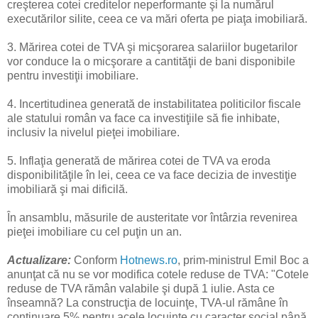
creşterea cotei creditelor neperformante şi la numărul
executărilor silite, ceea ce va mări oferta pe piaţa imobiliară.
3. Mărirea cotei de TVA şi micşorarea salariilor bugetarilor
vor conduce la o micşorare a cantităţii de bani disponibile
pentru investiţii imobiliare.
4. Incertitudinea generată de instabilitatea politicilor fiscale
ale statului român va face ca investiţiile să fie inhibate,
inclusiv la nivelul pieţei imobiliare.
5. Inflaţia generată de mărirea cotei de TVA va eroda
disponibilităţile în lei, ceea ce va face decizia de investiţie
imobiliară şi mai dificilă.
În ansamblu, măsurile de austeritate vor întârzia revenirea
pieţei imobiliare cu cel puţin un an.
Actualizare:
Conform
Hotnews.ro
, prim-ministrul Emil Boc a
anunţat că nu se vor modifica cotele reduse de TVA: "Cotele
reduse de TVA rămân valabile şi după 1 iulie. Asta ce
înseamnă? La construcţia de locuinţe, TVA-ul rămâne în
continuare 5% pentru acele locuinţe cu caracter social până