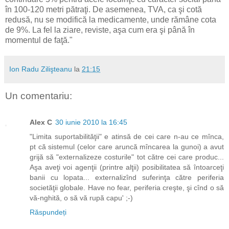
în 100-120 metri pătraţi. De asemenea, TVA, ca şi cotă
redusă, nu se modifică la medicamente, unde rămâne cota
de 9%. La fel la ziare, reviste, aşa cum era şi până în
momentul de faţă."
Ion Radu Zilişteanu
la
21:15
Un comentariu:
Alex C
30 iunie 2010 la 16:45
"Limita suportabilităţii" e atinsă de cei care n-au ce mînca,
pt că sistemul (celor care aruncă mîncarea la gunoi) a avut
grijă să "externalizeze costurile" tot către cei care produc...
Aşa aveţi voi agenţii (printre alţii) posibilitatea să întoarceţi
banii cu lopata... externalizînd suferinţa către periferia
societăţii globale. Have no fear, periferia creşte, şi cînd o să
vă-nghită, o să vă rupă capu' ;-)
Răspundeți