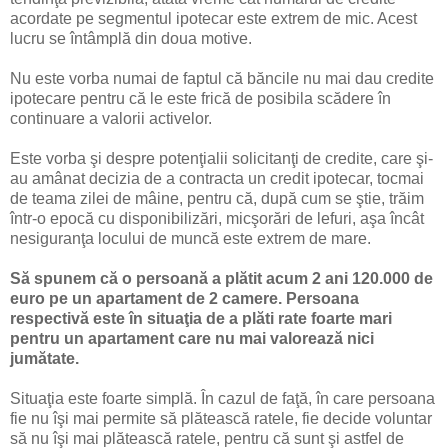
acordate pe segmentul ipotecar este extrem de mic. Acest
lucru se întâmplă din doua motive.
Nu este vorba numai de faptul că băncile nu mai dau credite
ipotecare pentru că le este frică de posibila scădere în
continuare a valorii activelor.
Este vorba şi despre potenţialii solicitanţi de credite, care şi-
au amânat decizia de a contracta un credit ipotecar, tocmai
de teama zilei de mâine, pentru că, după cum se ştie, trăim
într-o epocă cu disponibilizări, micşorări de lefuri, aşa încât
nesiguranţa locului de muncă este extrem de mare.
Să spunem că o persoană a plătit acum 2 ani 120.000 de
euro pe un apartament de 2 camere. Persoana
respectivă este în situaţia de a plăti rate foarte mari
pentru un apartament care nu mai valorează nici
jumătate.
Situaţia este foarte simplă. În cazul de faţă, în care persoana
fie nu îşi mai permite să plătească ratele, fie decide voluntar
să nu îşi mai plătească ratele, pentru că sunt şi astfel de