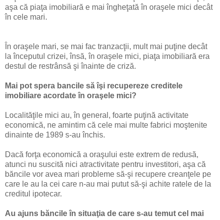
aşa că piaţa imobiliară e mai îngheţată în oraşele mici decât
în cele mari.
În oraşele mari, se mai fac tranzacţii, mult mai puţine decât
la începutul crizei, însă, în oraşele mici, piaţa imobiliară era
destul de restrânsă şi înainte de criză.
Mai pot spera bancile să îşi recupereze creditele
imobiliare acordate în oraşele mici?
Localităţile mici au, în general, foarte puţină activitate
economică, ne amintim că cele mai multe fabrici moştenite
dinainte de 1989 s-au închis.
Dacă forţa economică a oraşului este extrem de redusă,
atunci nu suscită nici atractivitate pentru investitori, aşa că
băncile vor avea mari probleme să-şi recupere creanţele pe
care le au la cei care n-au mai putut să-şi achite ratele de la
creditul ipotecar.
Au ajuns băncile în situaţia de care s-au temut cel mai