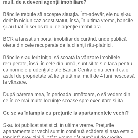
mult, de a deveni agenţii imobiliare?
Băncile trebuie să accepte situaţia. Într-adevăr, ele nu şi-au
dorit în niciun caz acest statut, însă, în ultima vreme, bancile
şi-au luat în serios rolul de agenţie imobiliară.
BCR a lansat un portal imobiliar de curând, unde publică
oferte din cele recuperate de la clienţii rău-platnici.
Băncile s-au ferit iniţial să scoată la vânzare imobilele
recuperate, însă, în cele din urmă, sunt silite s-o facă pentru
că normele prudenţiale ale Băncii Centrale nu permit ca o
astfel de proprietate să fie ţinută mai mult de 4 luni nescoasă
la vânzare.
După părerea mea, în perioada următoare, o să vedem din
ce în ce mai multe locuinţe scoase spre executare silită.
Ce se va întampla cu preţurile la apartamentele vechi?
S-au tot publicat statistici, în ultima vreme. Preţurile
apartamentelor vechi sunt în continuă scădere şi asta este o
tendinţă previzibilă, atâta vreme cât numărul de credite