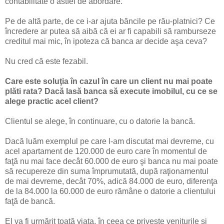
contabilitate o astfel de abordare.
Pe de altă parte, de ce i-ar ajuta băncile pe rău-platnici? Ce
încredere ar putea să aibă că ei ar fi capabili să ramburseze
creditul mai mic, în ipoteza că banca ar decide aşa ceva?
Nu cred că este fezabil.
Care este soluţia în cazul în care un client nu mai poate
plăti rata? Dacă lasă banca să execute imobilul, cu ce se
alege practic acel client?
Clientul se alege, în continuare, cu o datorie la bancă.
Dacă luăm exemplul pe care l-am discutat mai devreme, cu
acel apartament de 120.000 de euro care în momentul de
faţă nu mai face decât 60.000 de euro şi banca nu mai poate
să recupereze din suma împrumutată, după raţionamentul
de mai devreme, decât 70%, adică 84.000 de euro, diferenţa
de la 84.000 la 60.000 de euro rămâne o datorie a clientului
faţă de bancă.
El va fi urmărit toată viaţa, în ceea ce priveşte veniturile şi