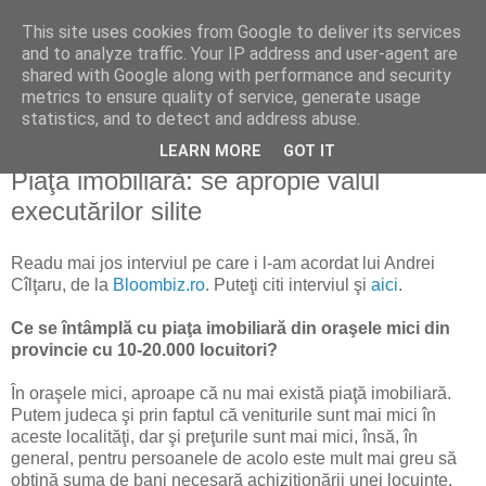
This site uses cookies from Google to deliver its services
Reflecţii economice
and to analyze traffic. Your IP address and user-agent are
shared with Google along with performance and security
metrics to ensure quality of service, generate usage
blog de reflecţii, informaţii şi opinii economice
statistics, and to detect and address abuse.
LEARN MORE
GOT IT
miercuri, 22 septembrie 2010
Piaţa imobiliară: se apropie valul
executărilor silite
Readu mai jos interviul pe care i l-am acordat lui Andrei
Cîlţaru, de la
Bloombiz.ro
. Puteţi citi interviul şi
aici
.
Ce se întâmplă cu piaţa imobiliară din oraşele mici din
provincie cu 10-20.000 locuitori?
În oraşele mici, aproape că nu mai există piaţă imobiliară.
Putem judeca şi prin faptul că veniturile sunt mai mici în
aceste localităţi, dar şi preţurile sunt mai mici, însă, în
general, pentru persoanele de acolo este mult mai greu să
obţină suma de bani necesară achiziţionării unei locuinţe,