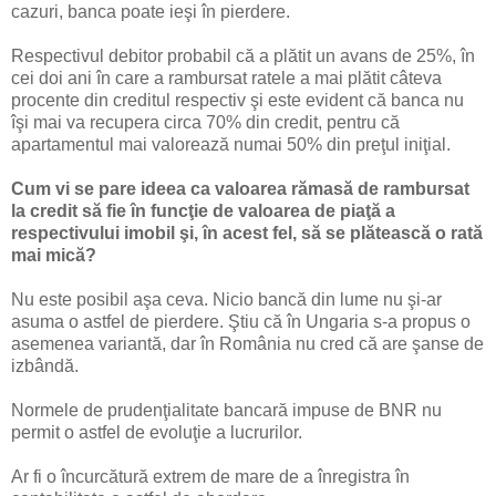
cazuri, banca poate ieşi în pierdere.
Respectivul debitor probabil că a plătit un avans de 25%, în
cei doi ani în care a rambursat ratele a mai plătit câteva
procente din creditul respectiv şi este evident că banca nu
îşi mai va recupera circa 70% din credit, pentru că
apartamentul mai valorează numai 50% din preţul iniţial.
Cum vi se pare ideea ca valoarea rămasă de rambursat
la credit să fie în funcţie de valoarea de piaţă a
respectivului imobil şi, în acest fel, să se plătească o rată
mai mică?
Nu este posibil aşa ceva. Nicio bancă din lume nu şi-ar
asuma o astfel de pierdere. Ştiu că în Ungaria s-a propus o
asemenea variantă, dar în România nu cred că are şanse de
izbândă.
Normele de prudenţialitate bancară impuse de BNR nu
permit o astfel de evoluţie a lucrurilor.
Ar fi o încurcătură extrem de mare de a înregistra în