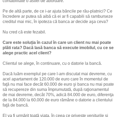
contabilitate o astfel de abordare.
Pe de altă parte, de ce i-ar ajuta băncile pe rău-platnici? Ce
încredere ar putea să aibă că ei ar fi capabili să ramburseze
creditul mai mic, în ipoteza că banca ar decide aşa ceva?
Nu cred că este fezabil.
Care este soluţia în cazul în care un client nu mai poate
plăti rata? Dacă lasă banca să execute imobilul, cu ce se
alege practic acel client?
Clientul se alege, în continuare, cu o datorie la bancă.
Dacă luăm exemplul pe care l-am discutat mai devreme, cu
acel apartament de 120.000 de euro care în momentul de
faţă nu mai face decât 60.000 de euro şi banca nu mai poate
să recupereze din suma împrumutată, după raţionamentul
de mai devreme, decât 70%, adică 84.000 de euro, diferenţa
de la 84.000 la 60.000 de euro rămâne o datorie a clientului
faţă de bancă.
El va fi urmărit toată viaţa, în ceea ce priveşte veniturile şi