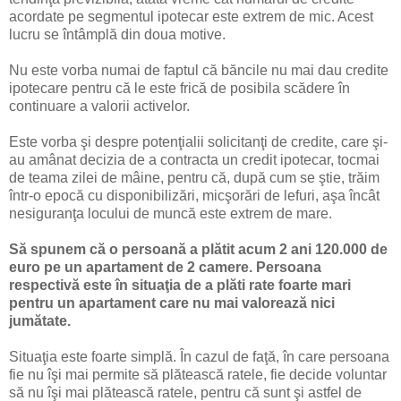
acordate pe segmentul ipotecar este extrem de mic. Acest
lucru se întâmplă din doua motive.
Nu este vorba numai de faptul că băncile nu mai dau credite
ipotecare pentru că le este frică de posibila scădere în
continuare a valorii activelor.
Este vorba şi despre potenţialii solicitanţi de credite, care şi-
au amânat decizia de a contracta un credit ipotecar, tocmai
de teama zilei de mâine, pentru că, după cum se ştie, trăim
într-o epocă cu disponibilizări, micşorări de lefuri, aşa încât
nesiguranţa locului de muncă este extrem de mare.
Să spunem că o persoană a plătit acum 2 ani 120.000 de
euro pe un apartament de 2 camere. Persoana
respectivă este în situaţia de a plăti rate foarte mari
pentru un apartament care nu mai valorează nici
jumătate.
Situaţia este foarte simplă. În cazul de faţă, în care persoana
fie nu îşi mai permite să plătească ratele, fie decide voluntar
să nu îşi mai plătească ratele, pentru că sunt şi astfel de