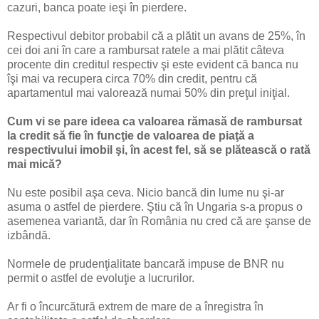
cazuri, banca poate ieşi în pierdere.
Respectivul debitor probabil că a plătit un avans de 25%, în
cei doi ani în care a rambursat ratele a mai plătit câteva
procente din creditul respectiv şi este evident că banca nu
îşi mai va recupera circa 70% din credit, pentru că
apartamentul mai valorează numai 50% din preţul iniţial.
Cum vi se pare ideea ca valoarea rămasă de rambursat
la credit să fie în funcţie de valoarea de piaţă a
respectivului imobil şi, în acest fel, să se plătească o rată
mai mică?
Nu este posibil aşa ceva. Nicio bancă din lume nu şi-ar
asuma o astfel de pierdere. Ştiu că în Ungaria s-a propus o
asemenea variantă, dar în România nu cred că are şanse de
izbândă.
Normele de prudenţialitate bancară impuse de BNR nu
permit o astfel de evoluţie a lucrurilor.
Ar fi o încurcătură extrem de mare de a înregistra în