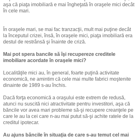
aşa că piaţa imobiliară e mai îngheţată în oraşele mici decât
în cele mari.
În oraşele mari, se mai fac tranzacţii, mult mai puţine decât
la începutul crizei, însă, în oraşele mici, piaţa imobiliară era
destul de restrânsă şi înainte de criză.
Mai pot spera bancile să îşi recupereze creditele
imobiliare acordate în oraşele mici?
Localităţile mici au, în general, foarte puţină activitate
economică, ne amintim că cele mai multe fabrici moştenite
dinainte de 1989 s-au închis.
Dacă forţa economică a oraşului este extrem de redusă,
atunci nu suscită nici atractivitate pentru investitori, aşa că
băncile vor avea mari probleme să-şi recupere creanţele pe
care le au la cei care n-au mai putut să-şi achite ratele de la
creditul ipotecar.
Au ajuns băncile în situaţia de care s-au temut cel mai