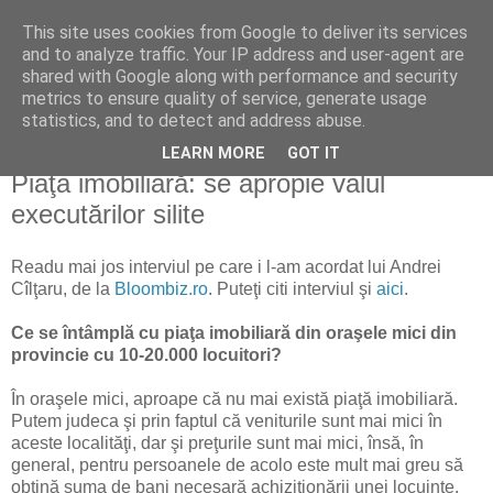
This site uses cookies from Google to deliver its services
Reflecţii economice
and to analyze traffic. Your IP address and user-agent are
shared with Google along with performance and security
metrics to ensure quality of service, generate usage
blog de reflecţii, informaţii şi opinii economice
statistics, and to detect and address abuse.
LEARN MORE
GOT IT
miercuri, 22 septembrie 2010
Piaţa imobiliară: se apropie valul
executărilor silite
Readu mai jos interviul pe care i l-am acordat lui Andrei
Cîlţaru, de la
Bloombiz.ro
. Puteţi citi interviul şi
aici
.
Ce se întâmplă cu piaţa imobiliară din oraşele mici din
provincie cu 10-20.000 locuitori?
În oraşele mici, aproape că nu mai există piaţă imobiliară.
Putem judeca şi prin faptul că veniturile sunt mai mici în
aceste localităţi, dar şi preţurile sunt mai mici, însă, în
general, pentru persoanele de acolo este mult mai greu să
obţină suma de bani necesară achiziţionării unei locuinţe,