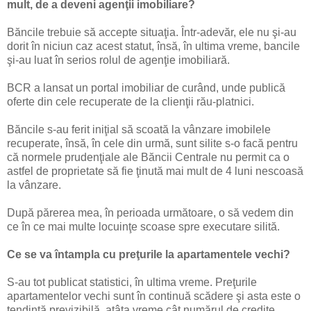
mult, de a deveni agenţii imobiliare?
Băncile trebuie să accepte situaţia. Într-adevăr, ele nu şi-au
dorit în niciun caz acest statut, însă, în ultima vreme, bancile
şi-au luat în serios rolul de agenţie imobiliară.
BCR a lansat un portal imobiliar de curând, unde publică
oferte din cele recuperate de la clienţii rău-platnici.
Băncile s-au ferit iniţial să scoată la vânzare imobilele
recuperate, însă, în cele din urmă, sunt silite s-o facă pentru
că normele prudenţiale ale Băncii Centrale nu permit ca o
astfel de proprietate să fie ţinută mai mult de 4 luni nescoasă
la vânzare.
După părerea mea, în perioada următoare, o să vedem din
ce în ce mai multe locuinţe scoase spre executare silită.
Ce se va întampla cu preţurile la apartamentele vechi?
S-au tot publicat statistici, în ultima vreme. Preţurile
apartamentelor vechi sunt în continuă scădere şi asta este o
tendinţă previzibilă, atâta vreme cât numărul de credite