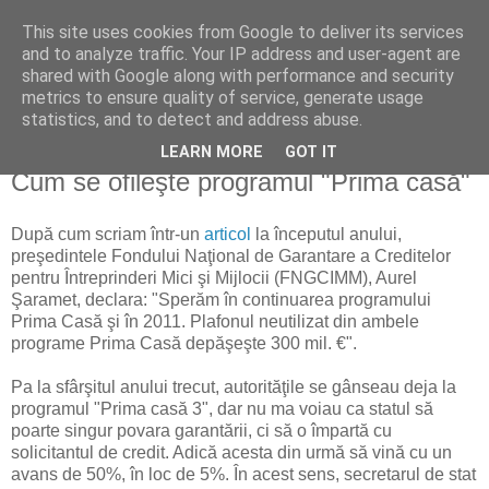
This site uses cookies from Google to deliver its services
Reflecţii economice
and to analyze traffic. Your IP address and user-agent are
shared with Google along with performance and security
metrics to ensure quality of service, generate usage
blog de reflecţii, informaţii şi opinii economice
statistics, and to detect and address abuse.
LEARN MORE
GOT IT
sâmbătă, 15 ianuarie 2011
Cum se ofileşte programul "Prima casă"
După cum scriam într-un
articol
la începutul anului,
preşedintele Fondului Naţional de Garantare a Creditelor
pentru Întreprinderi Mici şi Mijlocii (FNGCIMM), Aurel
Şaramet, declara: "Sperăm în continuarea programului
Prima Casă şi în 2011. Plafonul neutilizat din ambele
programe Prima Casă depăşeşte 300 mil. €".
Pa la sfârşitul anului trecut, autorităţile se gânseau deja la
programul "Prima casă 3", dar nu ma voiau ca statul să
poarte singur povara garantării, ci să o împartă cu
solicitantul de credit. Adică acesta din urmă să vină cu un
avans de 50%, în loc de 5%. În acest sens, secretarul de stat