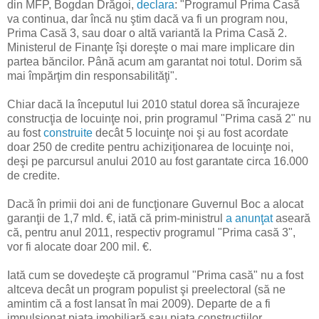
din MFP, Bogdan Drăgoi,
declara
: "Programul Prima Casă
va continua, dar încă nu ştim dacă va fi un program nou,
Prima Casă 3, sau doar o altă variantă la Prima Casă 2.
Ministerul de Finanţe îşi doreşte o mai mare implicare din
partea băncilor. Până acum am garantat noi totul. Dorim să
mai împărţim din responsabilităţi".
Chiar dacă la începutul lui 2010 statul dorea să încurajeze
construcţia de locuinţe noi, prin programul "Prima casă 2" nu
au fost
construite
decât 5 locuinţe noi şi au fost acordate
doar 250 de credite pentru achiziţionarea de locuinţe noi,
deşi pe parcursul anului 2010 au fost garantate circa 16.000
de credite.
Dacă în primii doi ani de funcţionare Guvernul Boc a alocat
garanţii de 1,7 mld. €, iată că prim-ministrul
a anunţat
aseară
că, pentru anul 2011, respectiv programul "Prima casă 3",
vor fi alocate doar 200 mil. €.
Iată cum se dovedeşte că programul "Prima casă" nu a fost
altceva decât un program populist şi preelectoral (să ne
amintim că a fost lansat în mai 2009). Departe de a fi
impulsionat piaţa imobiliară sau piaţa construcţiilor