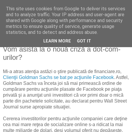
This site uses cookies from Google to deliver its services
Reflecţii economice
and to analyze traffic. Your IP address and user-agent are
shared with Google along with performance and security
metrics to ensure quality of service, generate usage
blog de reflecţii, informaţii şi opinii economice
statistics, and to detect and address abuse.
LEARN MORE
GOT IT
joi, 6 ianuarie 2011
Vom asista la o nouă criză a dot-com-
urilor?
Mi-a atras atenţia astăzi o ştire publicată de financiare.ro,
Clienţii Goldman Sachs se bat pe acţiunile Facebook
. Astfel,
Goldman Sachs va înceta joi să mai primească ordine de
cumpărare pentru acţiunile plasate de Facebook pe piaţa
privată şi a anunţat unii investitori că vor primi doar o mică
parte din pachetele solicitate, au declarat pentru Wall Street
Journal surse apropiate situaţiei.
Cererea investitorilor pentru acţiunile companiei care deţine
cea mai mare reţea de socializare online s-a ridicat la mai
multe miliarde de dolari, deşi volumul oferit nu depăşeşte,