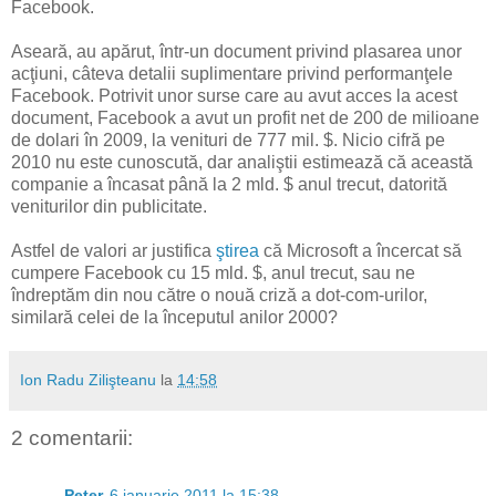
Facebook.
Aseară, au apărut, într-un document privind plasarea unor
acţiuni, câteva detalii suplimentare privind performanţele
Facebook. Potrivit unor surse care au avut acces la acest
document, Facebook a avut un profit net de 200 de milioane
de dolari în 2009, la venituri de 777 mil. $. Nicio cifră pe
2010 nu este cunoscută, dar analiştii estimează că această
companie a încasat până la 2 mld. $ anul trecut, datorită
veniturilor din publicitate.
Astfel de valori ar justifica
ştirea
că Microsoft a încercat să
cumpere Facebook cu 15 mld. $, anul trecut, sau ne
îndreptăm din nou către o nouă criză a dot-com-urilor,
similară celei de la începutul anilor 2000?
Ion Radu Zilişteanu
la
14:58
2 comentarii:
Peter
6 ianuarie 2011 la 15:38