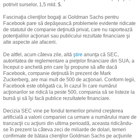
potrivit surselor, 1,5 mld. $.
Fascinaţia clienţilor bogaţi ai Goldman Sachs pentru
Facebook pare să depăşească problemele evidente ridicate
de statutul de companie deţinută privat, care nu raportează
potenţialilor acţionari sau publicului rezultate financiare şi
alte aspecte ale afacerii.
De altfel, acum câteva zile, altă
ştire
anunţa că SEC,
autoritatea de reglementare a pieţelor financiare din SUA, a
început o anchetă prin care îşi propune să afle dacă
Facebook, companie deţinută în prezent de Mark
Zuckerberg, are mai mult de 500 de acţionari. Conform legii,
Facebook este obligată ca, în cazul în care numărul
acţionarilor se ridică la peste 500, compania să se listeze la
bursă şi să îşi facă publice rezultatele financiare.
Decizia SEC vine pe fondul temerilor privind creşterea
artificială a valorii companiei ca urmare a numărului mare de
tranzacţii cu acţiuni din ultima perioadă, aceasta ridicându-
se în prezent la câteva zeci de miliarde de dolari, temeri
confirmate de bătaia clienţilor Goldman Sachs pe acţiunile