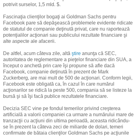
potrivit surselor, 1,5 mld. $.
Fascinaţia clienţilor bogaţi ai Goldman Sachs pentru
Facebook pare să depăşească problemele evidente ridicate
de statutul de companie deţinută privat, care nu raportează
potenţialilor acţionari sau publicului rezultate financiare şi
alte aspecte ale afacerii.
De altfel, acum câteva zile, altă
ştire
anunţa că SEC,
autoritatea de reglementare a pieţelor financiare din SUA, a
început o anchetă prin care îşi propune să afle dacă
Facebook, companie deţinută în prezent de Mark
Zuckerberg, are mai mult de 500 de acţionari. Conform legii,
Facebook este obligată ca, în cazul în care numărul
acţionarilor se ridică la peste 500, compania să se listeze la
bursă şi să îşi facă publice rezultatele financiare.
Decizia SEC vine pe fondul temerilor privind creşterea
artificială a valorii companiei ca urmare a numărului mare de
tranzacţii cu acţiuni din ultima perioadă, aceasta ridicându-
se în prezent la câteva zeci de miliarde de dolari, temeri
confirmate de bătaia clienţilor Goldman Sachs pe acţiunile