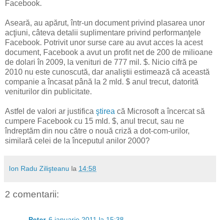
Facebook.
Aseară, au apărut, într-un document privind plasarea unor
acţiuni, câteva detalii suplimentare privind performanţele
Facebook. Potrivit unor surse care au avut acces la acest
document, Facebook a avut un profit net de 200 de milioane
de dolari în 2009, la venituri de 777 mil. $. Nicio cifră pe
2010 nu este cunoscută, dar analiştii estimează că această
companie a încasat până la 2 mld. $ anul trecut, datorită
veniturilor din publicitate.
Astfel de valori ar justifica
ştirea
că Microsoft a încercat să
cumpere Facebook cu 15 mld. $, anul trecut, sau ne
îndreptăm din nou către o nouă criză a dot-com-urilor,
similară celei de la începutul anilor 2000?
Ion Radu Zilişteanu
la
14:58
2 comentarii:
Peter
6 ianuarie 2011 la 15:38