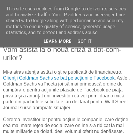
This site uses cookies from Google to deliver its services
Reflecţii economice
and to analyze traffic. Your IP address and user-agent are
shared with Google along with performance and security
metrics to ensure quality of service, generate usage
blog de reflecţii, informaţii şi opinii economice
statistics, and to detect and address abuse.
LEARN MORE
GOT IT
joi, 6 ianuarie 2011
Vom asista la o nouă criză a dot-com-
urilor?
Mi-a atras atenţia astăzi o ştire publicată de financiare.ro,
Clienţii Goldman Sachs se bat pe acţiunile Facebook
. Astfel,
Goldman Sachs va înceta joi să mai primească ordine de
cumpărare pentru acţiunile plasate de Facebook pe piaţa
privată şi a anunţat unii investitori că vor primi doar o mică
parte din pachetele solicitate, au declarat pentru Wall Street
Journal surse apropiate situaţiei.
Cererea investitorilor pentru acţiunile companiei care deţine
cea mai mare reţea de socializare online s-a ridicat la mai
multe miliarde de dolari, deşi volumul oferit nu depăşeşte,