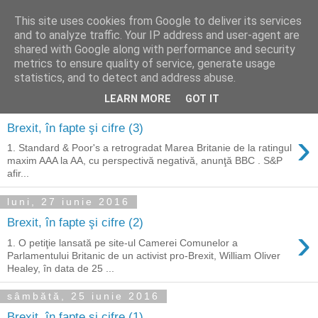
This site uses cookies from Google to deliver its services
Reflecţii economice
and to analyze traffic. Your IP address and user-agent are
shared with Google along with performance and security
metrics to ensure quality of service, generate usage
blog de reflecţii, informaţii şi opinii economice
statistics, and to detect and address abuse.
LEARN MORE
GOT IT
marți, 28 iunie 2016
Brexit, în fapte şi cifre (3)
›
1. Standard & Poor's a retrogradat Marea Britanie de la ratingul
maxim AAA la AA, cu perspectivă negativă, anunţă BBC . S&P
afir...
luni, 27 iunie 2016
Brexit, în fapte şi cifre (2)
›
1. O petiţie lansată pe site-ul Camerei Comunelor a
Parlamentului Britanic de un activist pro-Brexit, William Oliver
Healey, în data de 25 ...
sâmbătă, 25 iunie 2016
Brexit, în fapte şi cifre (1)