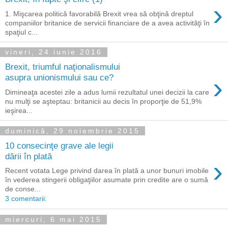
›
1. Mişcarea politică favorabilă Brexit vrea să obţină dreptul
companiilor britanice de servicii financiare de a avea activităţi în
spaţiul c...
vineri, 24 iunie 2016
Brexit, triumful naţionalismului
›
asupra unionismului sau ce?
Dimineaţa acestei zile a adus lumii rezultatul unei decizii la care
nu mulţi se aşteptau: britanicii au decis în proporţie de 51,9%
ieşirea...
duminică, 29 noiembrie 2015
10 consecinţe grave ale legii
dării în plată
›
Recent votata Lege privind darea în plată a unor bunuri imobile
în vederea stingerii obligaţiilor asumate prin credite are o sumă
de conse...
3 comentarii:
miercuri, 6 mai 2015