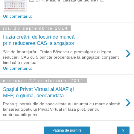
1,2 CHF. Măsura, clasată de teoriile m...
Un comentariu:
joi, 18 septembrie 2014
Iluzia creării de locuri de muncă
prin reducerea CAS la angajator
›
Silit de împrejurări, Traian Băsescu a promulgat azi legea
reducerii CAS cu 5 puncte procentuale la angajator, conştient
fiind că o eventua...
Un comentariu:
miercuri, 17 septembrie 2014
Spaţiul Privat Virtual al ANAF şi
›
MFP, o glumă, deocamdată
Presa şi portalurile de specialitate au anunţat cu mare aplomb
lansarea Spaţiului Privat Virtual în fază pilot, pentru
contribuabilii perso...
›
Pagina de pornire