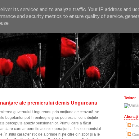
ONOMICE
liver its services and to analyze traffic. Your IP address and us
opinii economice
rmance and security metrics to ensure quality of service, gene
buse.
zilisteanu.ro
Twitter
 finanţare ale premierului demis Ungureanu
emiterea guvernului Ungureanu prin moţiune de cenzură, se
Abonați-
e bugetarilor pot fi reîntregite şi se pot restitui contribuţiile
ate percepute abuziv pensionarilor. Primul care a făcut
Post
nanciare care ar permite aceste operaţiuni a fost economistul
în stilul caracteristic de a prinde nişte cifre din zbor şi a le
Com