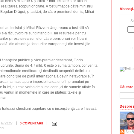
t circa 5 miliarde € şi circa 7 mld. lei care s-ar afla în
 realizarea scopurilor citate. A fost urmat de către ministrul
Abonaţi-
, Bogdan Drăgoi, şi, astăzi, de către premierul demis, Mihai
Sc
ori au insistat şi Mihai Răzvan Ungureanu a fost silit să
s-a făcut vorbire sunt intangibili, iar
resursele
pentru
arilor şi restituirea sumelor către pensionari vor fi banii
cală, din absorbţia fondurilor europene şi din investiţiile
Fu
l finanţelor publice şi vice-premier desemnat, Florin
 lucrurile. Suma de 4,7 mld. € este o sumă tampon, convenită
ternaţionale creditoare şi destinată acoperirii deficitului
care condiţiile de piaţă internaţională devin nefavorabile, în
prea mari sau apare imposibilitatea uno împrumuturi pe
Căutare 
 în lei, nu este vorba de sume certe, ci de sumele aflate în
e au vârfuri în momentele în care se plătesc taxele şi
stat.
Despre 
re tratează chestiuni bugetare cu o inconştienţă care frizează
u
la
22:27
0 COMENTARII
ieni
Ion R