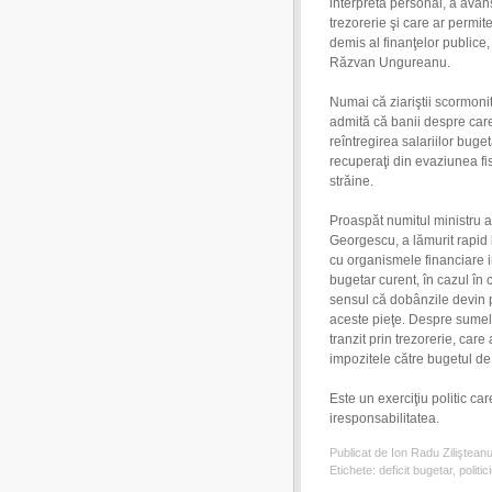
interpreta personal, a avansa
trezorerie şi care ar permite
demis al finanţelor publice
Răzvan Ungureanu.
Numai că ziariştii scormonit
admită că banii despre care 
reîntregirea salariilor buget
recuperaţi din evaziunea fis
străine.
Proaspăt numitul ministru a
Georgescu, a lămurit rapid
cu organismele financiare in
bugetar curent, în cazul în 
sensul că dobânzile devin 
aceste pieţe. Despre sumele
tranzit prin trezorerie, car
impozitele către bugetul de 
Este un exerciţiu politic ca
iresponsabilitatea.
Publicat de Ion Radu Ziliştean
Etichete:
deficit bugetar
,
politic