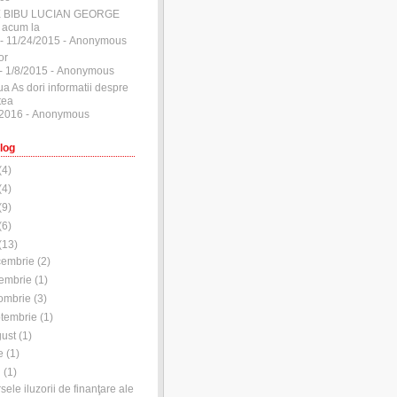
E BIBU LUCIAN GEORGE
 acum la
- 11/24/2015
- Anonymous
or
- 1/8/2015
- Anonymous
ua As dori informatii despre
tea
/2016
- Anonymous
log
(
4
)
(
4
)
(
9
)
(
6
)
(
13
)
cembrie
(
2
)
embrie
(
1
)
ombrie
(
3
)
tembrie
(
1
)
ust
(
1
)
e
(
1
)
i
(
1
)
sele iluzorii de finanţare ale