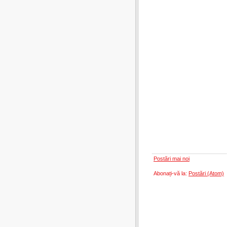
Postări mai noi
Abonați-vă la:
Postări (Atom)