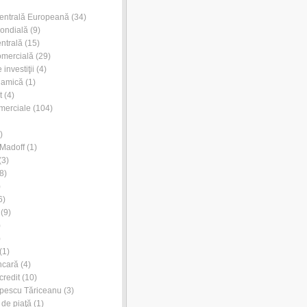
entrală Europeană
(34)
ondială
(9)
ntrală
(15)
omercială
(29)
investiţii
(4)
lamică
(1)
t
(4)
merciale
(104)
)
Madoff
(1)
(3)
8)
)
6)
(9)
)
)
(1)
ncară
(4)
credit
(10)
pescu Tăriceanu
(3)
 de piaţă
(1)