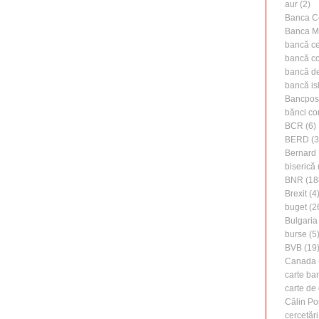
aur
(2)
Banca C
Banca M
bancă ce
bancă c
bancă de 
bancă is
Bancpos
bănci co
BCR
(6)
BERD
(3
Bernard 
biserică
BNR
(18
Brexit
(4
buget
(2
Bulgaria
burse
(5
BVB
(19
Canada
carte ba
carte de 
Călin Po
cercetări