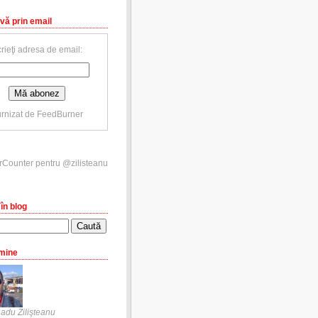
vă prin email
rieţi adresa de email:
rnizat de
FeedBurner
în blog
mine
adu Zilişteanu