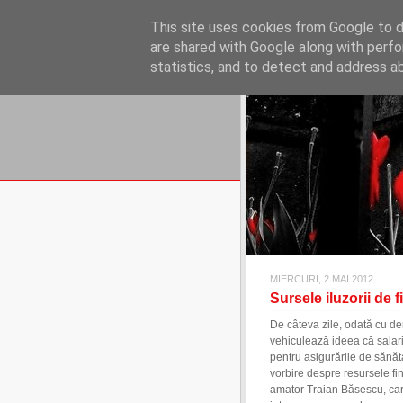
REFLECŢII EC
This site uses cookies from Google to de
blog de reflecţii, informaţii şi 
are shared with Google along with perfo
statistics, and to detect and address a
MIERCURI, 2 MAI 2012
Sursele iluzorii de
De câteva zile, odată cu d
vehiculează ideea că salariil
pentru asigurările de sănăt
vorbire despre resursele fi
amator Traian Băsescu, care, 