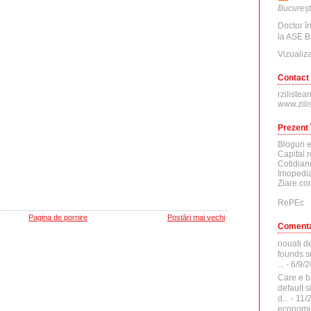
Bucureşt
Doctor î
la ASE B
Vizualiza
Contact
rzilistea
www.zili
Prezent 
Bloguri 
Capital.r
Cotidian
Imopedia
Ziare.co
RePEc
Pagina de pornire
Postări mai vechi
Comenta
nouati d
founds sr
...
- 6/9/
Care e b
default 
d...
- 11/
economi