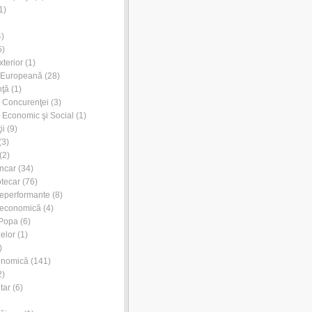
1)
)
5)
xterior
(1)
 Europeană
(28)
nţă
(1)
l Concurenţei
(3)
l Economic şi Social
(1)
ii
(9)
(3)
(2)
ancar
(34)
otecar
(76)
neperformante
(8)
 economică
(4)
 Popa
(6)
zelor
(1)
)
onomică
(141)
2)
tar
(6)