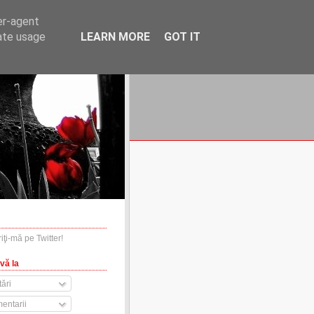
er-agent
rate usage
LEARN MORE
GOT IT
financiare.ro
contact
vă la
ări
entarii