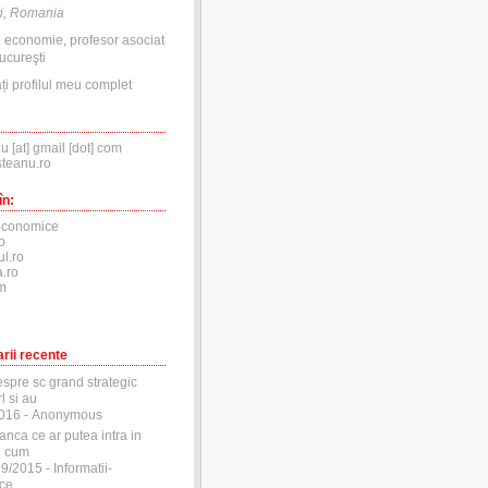
i, Romania
n economie, profesor asociat
ucureşti
ți profilul meu complet
nu [at] gmail [dot] com
steanu.ro
în:
economice
o
ul.ro
.ro
m
rii recente
espre sc grand strategic
l si au
2016
- Anonymous
anca ce ar putea intra in
si cum
29/2015
- Informatii-
ce