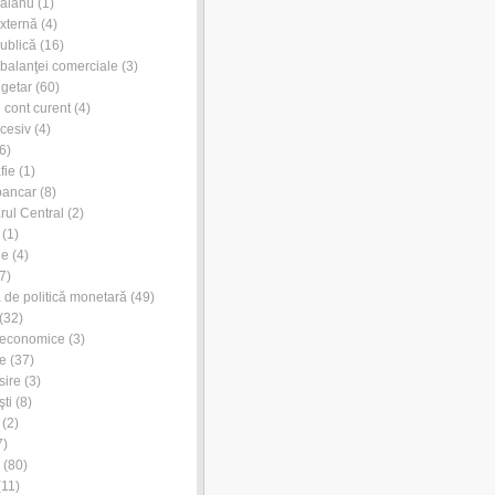
Dăianu
(1)
externă
(4)
publică
(16)
l balanţei comerciale
(3)
ugetar
(60)
e cont curent
(4)
xcesiv
(4)
6)
fie
(1)
bancar
(8)
rul Central
(2)
(1)
ie
(4)
7)
de politică monetară
(49)
(32)
 economice
(3)
e
(37)
sire
(3)
ti
(8)
(2)
7)
(80)
11)