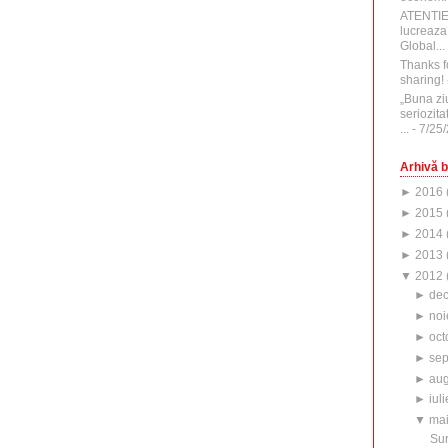
ATENTI
lucreaza
Global...
Thanks f
sharing!
„Buna zi
seriozita
...
- 7/25
Arhivă b
►
2016
►
2015
►
2014
►
2013
▼
2012
►
de
►
noi
►
oct
►
sep
►
aug
►
iuli
▼
ma
Sur