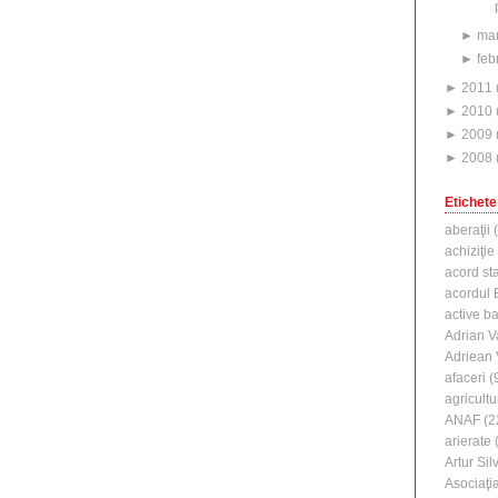
►
mar
►
feb
►
2011
►
2010
►
2009
►
2008
Etichete
aberaţii
(
achiziţie
acord st
acordul B
active b
Adrian V
Adriean
afaceri
(
agricultu
ANAF
(2
arierate
(
Artur Silv
Asociaţi