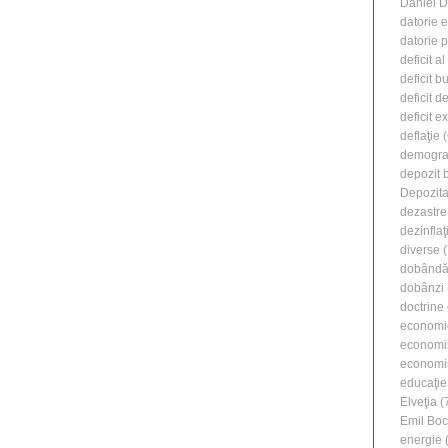
Daniel 
datorie 
datorie 
deficit a
deficit b
deficit d
deficit e
deflaţie
(
demogra
depozit 
Depozita
dezastre
dezinflaţ
diverse
(
dobândă 
dobânzi
doctrine
economi
economi
economiş
educaţie
Elveţia
(
Emil Boc
energie
(