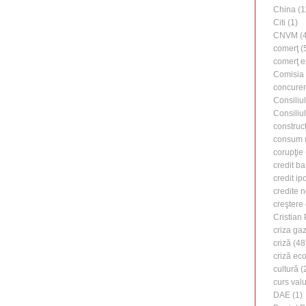
China
(1
Citi
(1)
CNVM
(4
comerţ
(
comerţ e
Comisia
concure
Consiliu
Consiliu
construcţ
consum
corupţie
credit b
credit ip
credite 
creştere
Cristian
criza ga
criză
(48
criză ec
cultură
(
curs valu
DAE
(1)