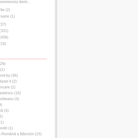
premierului demi...
tie
(
2
)
ruarie
(
1
)
(
37
)
(
331
)
(
406
)
(
16
)
29)
(1)
and-by
(36)
asel II
(2)
ancare
(2)
asilescu
(16)
 Videanu
(3)
9)
ră
(3)
2)
1)
estri
(1)
a Română a Băncilor
(15)