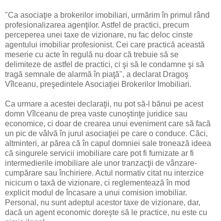
"Ca asociaţie a brokerilor imobiliari, urmărim în primul rând
profesionalizarea agenţilor. Astfel de practici, precum
perceperea unei taxe de vizionare, nu fac deloc cinste
agentului imobiliar profesionist. Cei care practică această
meserie cu acte în regulă nu doar că trebuie să se
delimiteze de astfel de practici, ci şi să le condamne şi să
tragă semnale de alarmă în piaţă", a declarat Dragoş
Vîlceanu, preşedintele Asociaţiei Brokerilor Imobiliari.
Ca urmare a acestei declaraţii, nu pot să-l bănui pe acest
domn Vîlceanu de prea vaste cunoştinţe juridice sau
economice, ci doar de crearea unui eveniment care să facă
un pic de vâlvă în jurul asociaţiei pe care o conduce. Căci,
altminteri, ar părea că în capul domniei sale tronează ideea
că singurele servicii imobiliare care pot fi furnizate ar fi
intermedierile imobiliare ale unor tranzacţii de vânzare-
cumpărare sau închiriere. Actul normativ citat nu interzice
nicicum o taxă de vizionare, ci reglementează în mod
explicit modul de încasare a unui comision imobiliar.
Personal, nu sunt adeptul acestor taxe de vizionare, dar,
dacă un agent economic doreşte să le practice, nu este cu