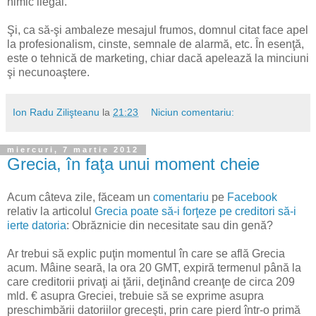
nimic ilegal.
Şi, ca să-şi ambaleze mesajul frumos, domnul citat face apel
la profesionalism, cinste, semnale de alarmă, etc. În esenţă,
este o tehnică de marketing, chiar dacă apelează la minciuni
şi necunoaştere.
Ion Radu Zilişteanu
la
21:23
Niciun comentariu:
miercuri, 7 martie 2012
Grecia, în faţa unui moment cheie
Acum câteva zile, făceam un
comentariu
pe
Facebook
relativ la articolul
Grecia poate să-i forţeze pe creditori să-i
ierte datoria
: Obrăznicie din necesitate sau din genă?
Ar trebui să explic puţin momentul în care se află Grecia
acum. Mâine seară, la ora 20 GMT, expiră termenul până la
care creditorii privaţi ai ţării, deţinând creanţe de circa 209
mld. € asupra Greciei, trebuie să se exprime asupra
preschimbării datoriilor greceşti, prin care pierd într-o primă