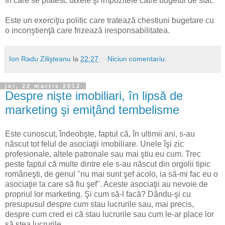
în care se plătesc taxele şi impozitele către bugetul de stat.
Este un exerciţiu politic care tratează chestiuni bugetare cu
o inconştienţă care frizează iresponsabilitatea.
Ion Radu Zilişteanu
la
22:27
Niciun comentariu:
joi, 22 martie 2012
Despre nişte imobiliari, în lipsă de
marketing şi emiţând tembelisme
Este cunoscut, îndeobşte, faptul că, în ultimii ani, s-au
născut tot felul de asociaţii imobiliare. Unele îşi zic
profesionale, altele patronale sau mai ştiu eu cum. Trec
peste faptul că multe dintre ele s-au născut din orgolii tipic
româneşti, de genul "nu mai sunt şef acolo, ia să-mi fac eu o
asociaţie la care să fiu şef". Aceste asociaţii au nevoie de
propriul lor marketing. Şi cum să-l facă? Dându-şi cu
presupusul despre cum stau lucrurile sau, mai precis,
despre cum cred ei că stau lucrurile sau cum le-ar place lor
să stea lucrurile.