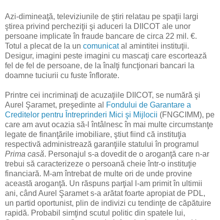
Azi-dimineaţă, televiziunile de ştiri relatau pe spaţii largi
ştirea privind percheziţii şi aduceri la DIICOT ale unor
persoane implicate în fraude bancare de circa 22 mil. €.
Totul a plecat de la un
comunicat
al amintitei instituţii.
Desigur, imagini peste imagini cu mascaţi care escortează
fel de fel de persoane, de la înalţi funcţionari bancari la
doamne tuciurii cu fuste înflorate.
Printre cei incriminaţi de acuzaţiile DIICOT, se numără şi
Aurel Şaramet, preşedinte al
Fondului de Garantare a
Creditelor pentru Întreprinderi Mici şi Mijlocii
(FNGCIMM), pe
care am avut ocazia să-l întâlnesc în mai multe circumstanţe
legate de finanţările imobiliare, ştiut fiind că instituţia
respectivă administrează garanţiile statului în programul
Prima casă
. Personajul s-a dovedit de o aroganţă care n-ar
trebui să caracterizeze o persoană cheie într-o instituţie
financiară. M-am întrebat de multe ori de unde provine
această aroganţă. Un răspuns parţial l-am primit în ultimii
ani, când Aurel Şaramet s-a arătat foarte apropiat de PDL,
un partid oportunist, plin de indivizi cu tendinţe de căpătuire
rapidă. Probabil simţind scutul politic din spatele lui,