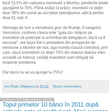
fază 53,5% din valoarea nominală a titlurilor, pierderile totale
ajungând la 70%. Până astăzi la prânz, investorii ce deţin
doar 39% din sumă au acceptat operaţiunea, adică pentru
doar 81 mld. €.
Afirmaţia de luni a ministrului grec de finanţe, Evangelos
Venizelos, conform căreia este "gata să-i forţeze pe
investitori să participe la schimbul de obligaţiuni, dacă va fi
necesar", are baza într-o prevedere din prospectul de
emisiune a titlurilor de stat, aşa-numita clauză colectivă, prin
care, dacă investitorii ce deţin 75% din datoria statului elen
acceptă un haircut, ceilalţi investitori sunt obligaţi să
respecte pierderea.
Dar dacă nu se va ajunge la 75%?
Ion Radu Zilişteanu
la
20:12
Niciun comentariu:
vineri, 17 februarie 2012
Topul primelor 10 bănci în 2011 după