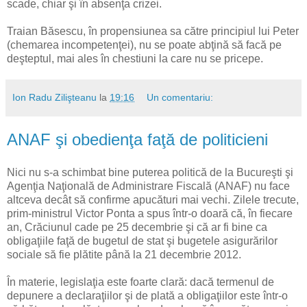
scade, chiar şi în absenţa crizei.
Traian Băsescu, în propensiunea sa către principiul lui Peter
(chemarea incompetenţei), nu se poate abţină să facă pe
deşteptul, mai ales în chestiuni la care nu se pricepe.
Ion Radu Zilişteanu
la
19:16
Un comentariu:
ANAF şi obedienţa faţă de politicieni
Nici nu s-a schimbat bine puterea politică de la Bucureşti şi
Agenţia Naţională de Administrare Fiscală (ANAF) nu face
altceva decât să confirme apucături mai vechi. Zilele trecute,
prim-ministrul Victor Ponta a spus într-o doară că, în fiecare
an, Crăciunul cade pe 25 decembrie şi că ar fi bine ca
obligaţiile faţă de bugetul de stat şi bugetele asigurărilor
sociale să fie plătite până la 21 decembrie 2012.
În materie, legislaţia este foarte clară: dacă termenul de
depunere a declaraţiilor şi de plată a obligaţiilor este într-o