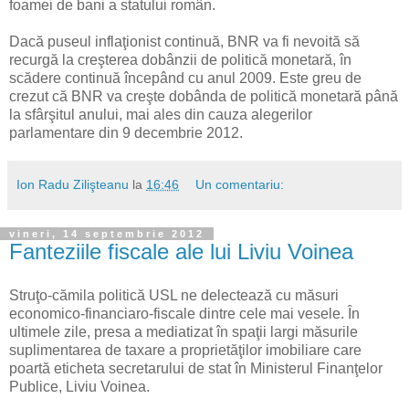
foamei de bani a statului român.
Dacă puseul inflaţionist continuă, BNR va fi nevoită să
recurgă la creşterea dobânzii de politică monetară, în
scădere continuă începând cu anul 2009. Este greu de
crezut că BNR va creşte dobânda de politică monetară până
la sfârşitul anului, mai ales din cauza alegerilor
parlamentare din 9 decembrie 2012.
Ion Radu Zilişteanu
la
16:46
Un comentariu:
vineri, 14 septembrie 2012
Fanteziile fiscale ale lui Liviu Voinea
Struţo-cămila politică USL ne delectează cu măsuri
economico-financiaro-fiscale dintre cele mai vesele. În
ultimele zile, presa a mediatizat în spaţii largi măsurile
suplimentarea de taxare a proprietăţilor imobiliare care
poartă eticheta secretarului de stat în Ministerul Finanţelor
Publice, Liviu Voinea.