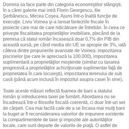
Domnia sa face parte din categoria economiştilor stângişti,
în a cărei galerie mai intră Florin Georgescu, Ilie
Şerbănescu, Mircea Coşea. Ajuns într-o înaltă funcţie de
execuţie. Liviu Voinea şi-a lansat fanteziile fiscale în
proiecte care mai de care ridicătoare de întrebări. În ceea ce
priveşte fiscalitatea proprietăţilor imobiliare, plecând de la
premisa că statul român încasează doar 0,7% din PIB din
această sursă, pe când media din UE se apropie de 3%, iată
câteva dintre propunerile avansate de Voinea: impozitarea
piscinelor (pe care le apreciază la 100.000), impozitarea
suplimentară a proprietăţilor moştenite (similar cu taxarea
progresivă a proprietăţilor achiziţionate suplimentar faţă de
proprietatea în care locuieşti), impozitarea terenului de sub
casă (până acum inclusă în impozitul asupra casei în sine).
Toate aceste măsuri reflectă foamea de bani a statului
român şi introducerea taxei pe fumărit. Abordarea nu se
încadrează într-o filosofie fiscală coerentă, ci doar într-un set
de cârpeli. Cea mai facilă cale de a se încasa mai mulţi bani
la buget ar fi reconsiderarea valorilor de impunere existente
la compartimentele de taxe şi impozite ale autorităţilor
locale, care sunt departe de valorile de piaţă. O astfel de