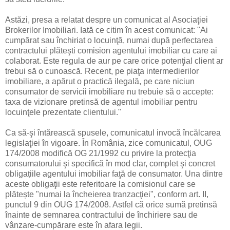
Astăzi, presa a relatat despre un comunicat al Asociaţiei
Brokerilor Imobiliari. Iată ce citim în acest comunicat: "Ai
cumpărat sau închiriat o locuinţă, numai după perfectarea
contractului plăteşti comision agentului imobiliar cu care ai
colaborat. Este regula de aur pe care orice potenţial client ar
trebui să o cunoască. Recent, pe piaţa intermedierilor
imobiliare, a apărut o practică ilegală, pe care niciun
consumator de servicii imobiliare nu trebuie să o accepte:
taxa de vizionare pretinsă de agentul imobiliar pentru
locuinţele prezentate clientului."
Ca să-şi întărească spusele, comunicatul invocă încălcarea
legislaţiei în vigoare. În România, zice comunicatul, OUG
174/2008 modifică OG 21/1992 cu privire la protecţia
consumatorului şi specifică în mod clar, complet şi concret
obligațiile agentului imobiliar faţă de consumator. Una dintre
aceste obligaţii este referitoare la comisionul care se
plătește "numai la încheierea tranzacţiei", conform art. II,
punctul 9 din OUG 174/2008. Astfel că orice sumă pretinsă
înainte de semnarea contractului de închiriere sau de
vânzare-cumpărare este în afara legii.