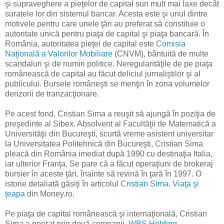
şi supraveghere a pieţelor de capital sun mult mai laxe decât
suratele lor din sistemul bancar. Acesta este şi unul dintre
motivele pentru care unele ţări au preferat să constituie o
autoritate unică pentru piaţa de capital şi piaţa bancară. În
România, autoritatea pieţei de capital este
Comisia
Naţională a Valorilor Mobiliare
(CNVM), bântuită de multe
scandaluri şi de numiri politice. Neregularităţile de pe piaţa
românească de capital au făcut deliciul jurnaliştilor şi al
publicului. Bursele româneşti se menţin în zona volumelor
derizorii de tranzacţionare.
Pe acest fond, Cristian Sima a reuşit să ajungă în poziţia de
preşedinte al Sibex. Absolvent al Facultăţii de Matematică a
Universităţii din Bucureşti, scurtă vreme asistent universitar
la Universitatea Politehnică din Bucureşti, Cristian Sima
pleacă din România imediat după 1990 cu destinaţia Italia,
iar ulterior Franţa. Se pare că a făcut operaţiuni de brokeraj
bursier în aceste ţări, înainte să revină în ţară în 1997. O
istorie detaliată găsiţi în articolul
Cristian Sima. Viaţa şi
ţeapa
din Money.ro.
Pe piaţa de capital românească şi internaţională, Cristian
Sima a operat prin două companii,
WBS Holding
,