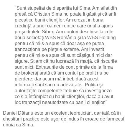
"Sunt stupefiat de dispariţia lui Sima. Am aflat din
presă că Cristian Sima nu poate fi găsit şi că ar fi
plecat cu banii clienţilor. Am crezut în buna
credinţă a unor oameni dintre care unul a ajuns
preşedintele Sibex. Am conturi deschise la cele
două societăţi WBS România şi la WBS Holding
pentru că mi s-a spus că doar aşa se putea
tranzacţiona pe pieţele externe. Am investit
pentru că mi s-a spus că sunt câştiguri mici dar
sigure. Ştiam că nu lucrează în marjă, că riscurile
sunt mici. Extrasurile de cont primite de la firma
de brokeraj arată că am contul pe profit nu pe
pierdere, dar acum mă întreb dacă acest
informaţii sunt sau nu adevărate.. Poliţia şi
autorităţile competente trebuie să investigheze
ce s-a întâmplat cu banii clienţilor, dacă au avut
loc tranzacţii neautorizate cu banii clienţilor."
Daniel Dăianu este un excelent teoretician, dar iată că în
chestiuni practice este uşor de indus în eroare de farmecul
unuia ca Sima.