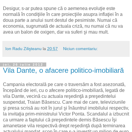
Desigur, s-ar putea spune că o aemenea evoluţie este
normală în condiţiile în care proiecţiile asupra inflaţiei în a
doua parte a anului sunt destul de pesimiste. Numai că
economia, sugrumată de actuala criză, nu numai că nu va
avea un balon de oxigen, dar va suferi şi mau mult.
Ion Radu Zilişteanu
la
20:57
Niciun comentariu:
joi, 26 iulie 2012
Vila Dante, o afacere politico-imobiliară
Campania electorală pe care o traversăm a fost asezonată,
începând de ieri, cu o afecere politico-imobiliară, legată de
vila Dante, vecină cu actuala reşedinţă a preşedintelui
suspendat, Traian Băsescu. Care mai de care, televiziunile
şi presa scrisă au roit în jurul şi înăuntrul imobilului respectiv,
la invitaţia prim-ministrului Victor Ponta. Scandalul a izbucnit
ca urmare a faptului că preşedintele demis Băsescu îşi
amanetase vila respectivă drept reşedinţă după terminarea
actualului mandat, scop în care s-a investit un milion de euro