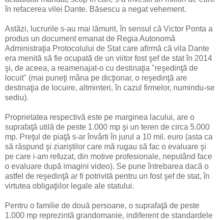
în refacerea vilei Dante. Băsescu a negat vehement.
Astăzi, lucrurile s-au mai lămurit, în sensul că Victor Ponta a
produs un document emanat de Regia Autonomă
Administraţia Protocolului de Stat care afirmă că vila Dante
era menită să fie ocupată de un viitor fost şef de stat în 2014
şi, de aceea, a reamenajat-o cu destinaţia "reşedinţă de
locuit" (mai puneţi mâna pe dicţionar, o reşedinţă are
destinaţia de locuire, altminteri, în cazul firmelor, numindu-se
sediu).
Proprietatea respectivă este pe marginea lacului, are o
suprafaţă utilă de peste 1.000 mp şi un teren de circa 5.000
mp. Preţul de piaţă s-ar învârti în jurul a 10 mil. euro (asta ca
să răspund şi ziariştilor care mă rugau să fac o evaluare şi
pe care i-am refuzat, din motive profesionale, neputând face
o evaluare după imagini video). Se pune întrebarea dacă o
astfel de reşedinţă ar fi potrivită pentru un fost şef de stat, în
virtutea obligaţiilor legale ale statului.
Pentru o familie de două persoane, o suprafaţă de peste
1.000 mp reprezintă grandomanie, indiferent de standardele