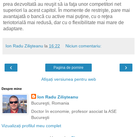
prea dezvoltată au reuşit să ia faţa unor competitori net
superiori la acest capitol. În momente de restrişte, pare mai
avantajată o bancă cu active mai puţine, cu o reţea
teriotorială mai redusă, dar cu o flexibilitate mai mare de
adaptare.
Ion Radu Zilişteanu
la
16:22
Niciun comentariu:
‹
›
Pagina de pornire
Afișați versiunea pentru web
Despre mine
Ion Radu Zilişteanu
Bucureşti, Romania
Doctor în economie, profesor asociat la ASE
Bucureşti
Vizualizați profilul meu complet