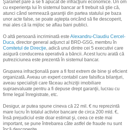
Şaramet pare a se fi apucat de infracţiuni economice. Un om
cu experienţa lui în sistemul bancar ar fi trebuit să ştie că,
atunci când semnează garanţii din partea statului pe baza
unor acte false, se poate aştepta oricând să fie descoperit,
mai ales că la mijloc se aflau bani publici.
O altă persoană incriminată este
Alexandru-Claudiu Cercel-
Duca
, director general adjunct al BRD-GSG, membru în
Comitetul de Direcţie
, adică unul dintre cei 5 executivi care
asigură conducerea operativă a băncii. Acest lucru arată că
putreziciunea este prezentă în sistemul bancar.
Gruparea infracţională pare a fi fost extrem de bine şi eficient
organizată. Aveau un expert contabil care falsifica bilanţuri,
aveau specialişti care făceau achiziţii imobiliare
supraevaluate pentru a fi depuse drept garanţii, lucrau cu
firme legal înregistrate, etc.
Desigur, ar putea spune cineva că 22 mil. € nu reprezintă
mare lucru în totalul activlor bancare de circa 200 mld. €,
însă prejudiciul este doar estimat şi, ceea ce este mai
important, se pune întrebarea câte astfel de fraude nu sunt
încă descoperite.