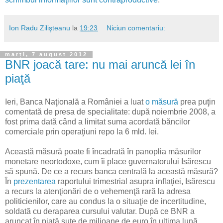
Ion Radu Zilişteanu
la
19:23
Niciun comentariu:
marți, 7 august 2012
BNR joacă tare: nu mai aruncă lei în
piaţă
Ieri, Banca Naţională a României a luat
o măsură
prea puţin
comentată de presa de specialitate: după noiembrie 2008, a
fost prima dată când a limitat suma acordată băncilor
comerciale prin operaţiuni repo la 6 mld. lei.
Această măsură poate fi încadrată în panoplia măsurilor
monetare neortodoxe, cum îi place guvernatorului Isărescu
să spună. De ce a recurs banca centrală la această măsură?
În
prezentarea
raportului trimestrial asupra inflaţiei, Isărescu
a recurs la atenţionări de o vehemenţă rară la adresa
politicienilor, care au condus la o situaţie de incertitudine,
soldată cu deraparea cursului valutar. După ce BNR a
aruncat în piaţă sute de milioane de euro în ultima lună