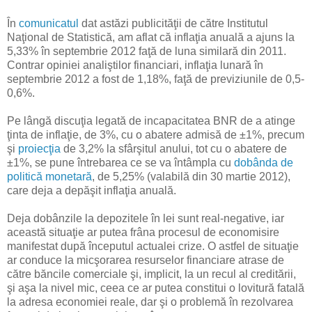
În
comunicatul
dat astăzi publicităţii de către Institutul
Naţional de Statistică, am aflat că inflaţia anuală a ajuns la
5,33% în septembrie 2012 faţă de luna similară din 2011.
Contrar opiniei analiştilor financiari, inflaţia lunară în
septembrie 2012 a fost de 1,18%, faţă de previziunile de 0,5-
0,6%.
Pe lângă discuţia legată de incapacitatea BNR de a atinge
ţinta de inflaţie, de 3%, cu o abatere admisă de ±1%, precum
şi
proiecţia
de 3,2% la sfârşitul anului, tot cu o abatere de
±1%, se pune întrebarea ce se va întâmpla cu
dobânda de
politică monetară
, de 5,25% (valabilă din 30 martie 2012),
care deja a depăşit inflaţia anuală.
Deja dobânzile la depozitele în lei sunt real-negative, iar
această situaţie ar putea frâna procesul de economisire
manifestat după începutul actualei crize. O astfel de situaţie
ar conduce la micşorarea resurselor financiare atrase de
către băncile comerciale şi, implicit, la un recul al creditării,
şi aşa la nivel mic, ceea ce ar putea constitui o lovitură fatală
la adresa economiei reale, dar şi o problemă în rezolvarea