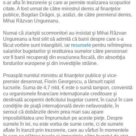
s-ar afla în trezorerie şi care ar permite realizarea scopurilor
citate. A fost urmat de către ministrul demis al finanţelor
publice, Bogdan Drăgoi, şi, astăzi, de către premierul demis,
Mihai Răzvan Ungureanu.
Numai că ziariştii scormonitori au insistat şi Mihai Răzvan
Ungureanu a fost silit să admită că banii despre care s-a
făcut vorbire sunt intangibili, iar
resursele
pentru reîntregirea
salariilor bugetarilor şi restituirea sumelor către pensionari
vor fi banii recuperaţi din evaziunea fiscală, din absorbţia
fondurilor europene şi din investiţiile străine.
Proaspăt numitul ministru al finanţelor publice şi vice-
premier desemnat, Florin Georgescu, a lămurit rapid
lucrurile. Suma de 4,7 mld. € este o sumă tampon, convenită
cu organismele financiare internaţionale creditoare şi
destinată acoperirii deficitului bugetar curent, în cazul în care
condiţiile de piaţă internaţională devin nefavorabile, în
sensul că dobânzile devin prea mari sau apare
imposibilitatea uno împrumuturi pe aceste pieţe. Despre
sumele în lei, nu este vorba de sume certe, ci de sumele
aflate în tranzit prin trezorerie, care au vârfuri în momentele