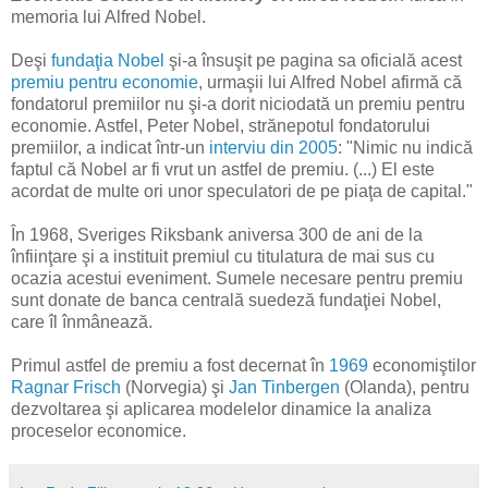
memoria lui Alfred Nobel.
Deşi
fundaţia Nobel
şi-a însuşit pe pagina sa oficială acest
premiu pentru economie
, urmaşii lui Alfred Nobel afirmă că
fondatorul premiilor nu şi-a dorit niciodată un premiu pentru
economie. Astfel, Peter Nobel, strănepotul fondatorului
premiilor, a indicat într-un
interviu din 2005
: "Nimic nu indică
faptul că Nobel ar fi vrut un astfel de premiu. (...) El este
acordat de multe ori unor speculatori de pe piaţa de capital."
În 1968, Sveriges Riksbank aniversa 300 de ani de la
înfiinţare şi a instituit premiul cu titulatura de mai sus cu
ocazia acestui eveniment. Sumele necesare pentru premiu
sunt donate de banca centrală suedeză fundaţiei Nobel,
care îl înmânează.
Primul astfel de premiu a fost decernat în
1969
economiştilor
Ragnar Frisch
(Norvegia) şi
Jan Tinbergen
(Olanda), pentru
dezvoltarea şi aplicarea modelelor dinamice la analiza
proceselor economice.