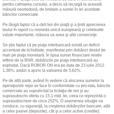
pentru calmarea cursului, a decis să recurgă la această
măsură neortodoxă, de limitare a sumei în lei acordate
băncilor comerciale.
Pe lângă faptul că a rărit leii din piaţă şi a ţintit aprecierea
leului în raport cu moneda unică europeană şi celelealte
valute importante, măsura va avea şi alte consecinţe.
Se ştie faptul că pe piaţa interbancară există un deficit
accentuat de lichiditate, manifestat prin dobânzi destul de
mari pe piaţa monetară. În lipsa sursei financiare relativ
ieftine de la BNR, dobânzile pe piaţa interbancară au
explodat. Dacă ROBOR ON era pe data de 23 iulie 2012
1,38%, astăzi a ajuns la valoarea de 5,62%.
Pe de altă parte, având în vedere că alocarea sumelor la
operaţiunile repo se face în conformitate cu pro-rata, băncile
comerciale au supralicitat la licitaţia de ieri şi au
suprasubscris oferta cu 15,1 mld. lei, ceea ce reprezintă o
suprasubscriere de circa 252%. O asemenea situaţie va
conduce, cu siguranţă, la creşterea dobânzilor bancare, atât
a celor pasive (depozite), cât şi a celor active (credite).