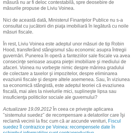
măsură nu ar fi deloc contestabilă, spre deosebire de
măsurile propuse de Liviu Voinea.
Nici de această dată, Ministerul Finanţelor Publice nu s-a
consultat cu jucătorii din piaţa imobiliară în legătură cu noile
măsuri fiscale.
În rest, Liviu Voinea este adeptul unor măsuri de tip Robin
Hood, transferând stângismul său economic asupra întregii
guvernări. Punerea în operă a fanteziilor sale fiscale va avea
consecinţe serioase asupra pieţei imobiliare şi mediului de
afaceri. Voinea nu vorbeşte nimic despre mărirea gradului
de colectare a taxelor şi impozitelor, despre eliminarea
evaziunii fiscale şi despre altele asemenea. Sau, în viziunea
sa economică stângistă, este adeptul teoriei că evaziunea
fiscală, mai ales la nivelurile mici, suplineşte lipsa sau
insuficienţa politicilor sociale ale guvernului?
Actualizare 19.09.2012
În ceea ce priveşte aplicarea
"sistemului suedez" de recompensare a delatorilor care îşi
reclamă vecinii la fisc cum că ar ascunde venituri,
Fiscul
suedez îl contrazice pe Voinea: recompensele date în
schimbul informaţiilor sunt contraproductive
.