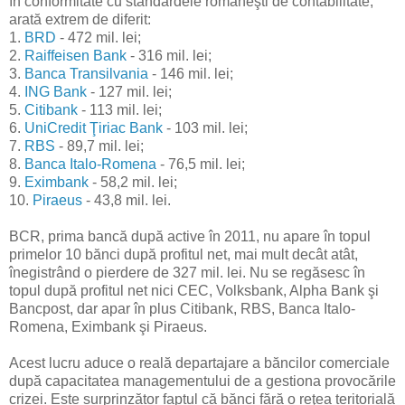
în conformitate cu standardele româneşti de contabilitate,
arată extrem de diferit:
1.
BRD
- 472 mil. lei;
2.
Raiffeisen Bank
- 316 mil. lei;
3.
Banca Transilvania
- 146 mil. lei;
4.
ING Bank
- 127 mil. lei;
5.
Citibank
- 113 mil. lei;
6.
UniCredit Ţiriac Bank
- 103 mil. lei;
7.
RBS
- 89,7 mil. lei;
8.
Banca Italo-Romena
- 76,5 mil. lei;
9.
Eximbank
- 58,2 mil. lei;
10.
Piraeus
- 43,8 mil. lei.
BCR, prima bancă după active în 2011, nu apare în topul
primelor 10 bănci după profitul net, mai mult decât atât,
înegistrând o pierdere de 327 mil. lei. Nu se regăsesc în
topul după profitul net nici CEC, Volksbank, Alpha Bank şi
Bancpost, dar apar în plus Citibank, RBS, Banca Italo-
Romena, Eximbank şi Piraeus.
Acest lucru aduce o reală departajare a băncilor comerciale
după capacitatea managementului de a gestiona provocările
crizei. Este surprinzător faptul că bănci fără o reţea teritorială