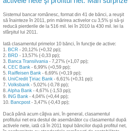
activele nete şi profitul net. Mari surprize
Sistemul bancar românesc, format din 41 de bănci, a reuşit
să înainteze în 2011, prin mărirea activelor cu 3,5% şi să-şi
reducă pierderile de la 516 mil. lei în 2010 la 430 mil. lei la
sfârşitul lui 2011.
Iată clasamentul primelor 10 bănci, în funcţie de active:
1.
BCR
- 20,12% (+0,32 pp);
2.
BRD
- 13,57% (-0,33 pp);
3.
Banca Transilvania
- 7,27% (+1,07 pp);
4.
CEC Bank
- 6,99% (+0,59 pp);
5.
Raiffeisen Bank
- 6,69% (+0,19 pp);
6.
UniCredit Ţiriac Bank
- 6,61% (+0,31 pp);
7.
Volksbank
- 5,02% (-0,78 pp);
8.
Alpha Bank
- 4,67% (-1,53 pp);
9.
ING Bank
- 4,04% (+0,44 pp);
10.
Bancpost
- 3,47% (-0,43 pp);
Dacă până acum câţiva ani, în general, clasamentul
profitului net era destul de asemănător cu clasamentul după
activele nete, iată că în 2011 topul băncilor după profitul net,