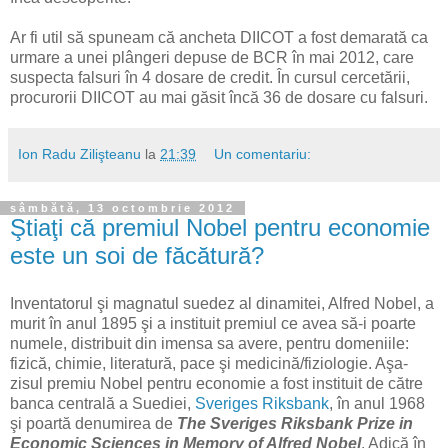
Ar fi util să spuneam că ancheta DIICOT a fost demarată ca
urmare a unei plângeri depuse de BCR în mai 2012, care
suspecta falsuri în 4 dosare de credit. În cursul cercetării,
procurorii DIICOT au mai găsit încă 36 de dosare cu falsuri.
Ion Radu Zilişteanu
la
21:39
Un comentariu:
sâmbătă, 13 octombrie 2012
Ştiaţi că premiul Nobel pentru economie
este un soi de făcătură?
Inventatorul şi magnatul suedez al dinamitei, Alfred Nobel, a
murit în anul 1895 şi a instituit premiul ce avea să-i poarte
numele, distribuit din imensa sa avere, pentru domeniile:
fizică, chimie, literatură, pace şi medicină/fiziologie. Aşa-
zisul premiu Nobel pentru economie a fost instituit de către
banca centrală a Suediei,
Sveriges Riksbank
, în anul 1968
şi poartă denumirea de
The Sveriges Riksbank Prize in
Economic Sciences in Memory of Alfred Nobel
. Adică în