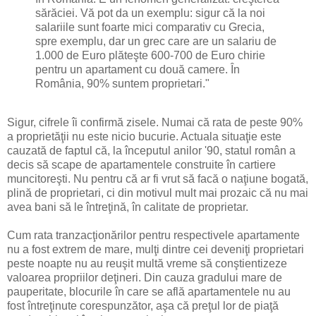
sărăciei. Vă pot da un exemplu: sigur că la noi
salariile sunt foarte mici comparativ cu Grecia,
spre exemplu, dar un grec care are un salariu de
1.000 de Euro plăteşte 600-700 de Euro chirie
pentru un apartament cu două camere. În
România, 90% suntem proprietari."
Sigur, cifrele îi confirmă zisele. Numai că rata de peste 90%
a proprietăţii nu este nicio bucurie. Actuala situaţie este
cauzată de faptul că, la începutul anilor '90, statul român a
decis să scape de apartamentele construite în cartiere
muncitoreşti. Nu pentru că ar fi vrut să facă o naţiune bogată,
plină de proprietari, ci din motivul mult mai prozaic că nu mai
avea bani să le întreţină, în calitate de proprietar.
Cum rata tranzacţionărilor pentru respectivele apartamente
nu a fost extrem de mare, mulţi dintre cei deveniţi proprietari
peste noapte nu au reuşit multă vreme să conştientizeze
valoarea propriilor deţineri. Din cauza gradului mare de
pauperitate, blocurile în care se află apartamentele nu au
fost întreţinute corespunzător, aşa că preţul lor de piaţă