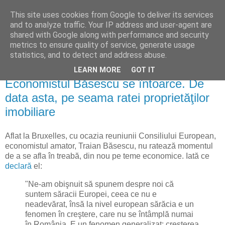
This site uses cookies from Google to deliver its services
Reflecţii economice
and to analyze traffic. Your IP address and user-agent are
shared with Google along with performance and security
metrics to ensure quality of service, generate usage
blog de reflecţii, informaţii şi opinii economice
statistics, and to detect and address abuse.
LEARN MORE
GOT IT
vineri, 14 decembrie 2012
Economistul Băsescu se întoarce. De
data asta, pe seama ratei proprietăţilor
imobiliare
Aflat la Bruxelles, cu ocazia reuniunii Consiliului European,
economistul amator, Traian Băsescu, nu ratează momentul
de a se afla în treabă, din nou pe teme economice. Iată ce
declară
el:
"Ne-am obişnuit să spunem despre noi că
suntem săracii Europei, ceea ce nu e
neadevărat, însă la nivel european sărăcia e un
fenomen în creştere, care nu se întâmplă numai
în România. E un fenomen generalizat: creşterea