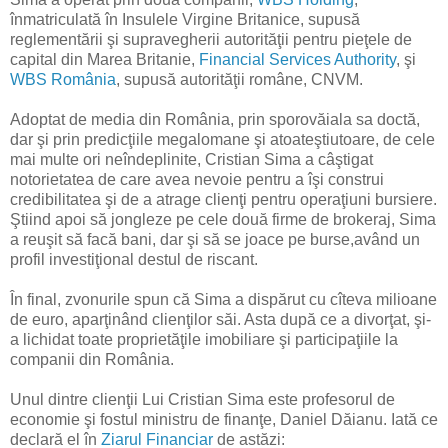
înmatriculată în Insulele Virgine Britanice, supusă
reglementării şi supravegherii autorităţii pentru pieţele de
capital din Marea Britanie,
Financial Services Authority
, şi
WBS România
, supusă autorităţii române, CNVM.
Adoptat de media din România, prin sporovăiala sa doctă,
dar şi prin predicţiile megalomane şi atoateştiutoare, de cele
mai multe ori neîndeplinite, Cristian Sima a câştigat
notorietatea de care avea nevoie pentru a îşi construi
credibilitatea şi de a atrage clienţi pentru operaţiuni bursiere.
Ştiind apoi să jongleze pe cele două firme de brokeraj, Sima
a reuşit să facă bani, dar şi să se joace pe burse,având un
profil investiţional destul de riscant.
În final, zvonurile spun că Sima a dispărut cu cîteva milioane
de euro, aparţinând clienţilor săi. Asta după ce a divorţat, şi-
a lichidat toate proprietăţile imobiliare şi participaţiile la
companii din România.
Unul dintre clienţii Lui Cristian Sima este profesorul de
economie şi fostul ministru de finanţe, Daniel Dăianu. Iată ce
declară el în
Ziarul Financiar
de astăzi: