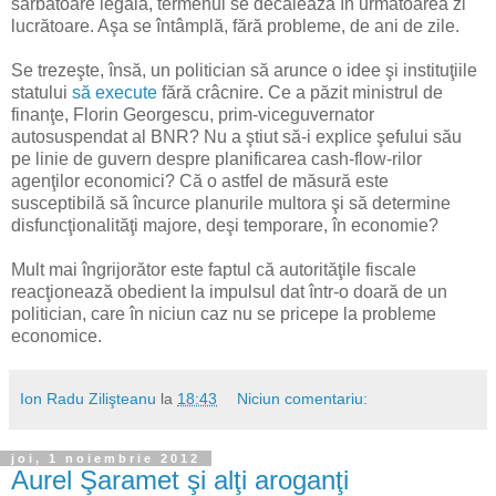
sărbătoare legală, termenul se decalează în următoarea zi
lucrătoare. Aşa se întâmplă, fără probleme, de ani de zile.
Se trezeşte, însă, un politician să arunce o idee şi instituţiile
statului
să execute
fără crâcnire. Ce a păzit ministrul de
finanţe, Florin Georgescu, prim-viceguvernator
autosuspendat al BNR? Nu a ştiut să-i explice şefului său
pe linie de guvern despre planificarea cash-flow-rilor
agenţilor economici? Că o astfel de măsură este
susceptibilă să încurce planurile multora şi să determine
disfuncţionalităţi majore, deşi temporare, în economie?
Mult mai îngrijorător este faptul că autorităţile fiscale
reacţionează obedient la impulsul dat într-o doară de un
politician, care în niciun caz nu se pricepe la probleme
economice.
Ion Radu Zilişteanu
la
18:43
Niciun comentariu:
joi, 1 noiembrie 2012
Aurel Şaramet şi alţi aroganţi