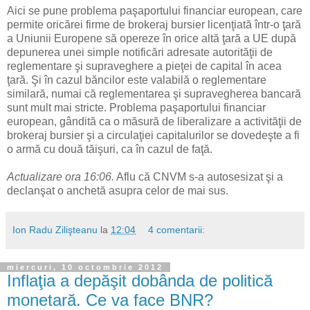
Aici se pune problema paşaportului financiar european, care
permite oricărei firme de brokeraj bursier licenţiată într-o ţară
a Uniunii Europene să opereze în orice altă ţară a UE după
depunerea unei simple notificări adresate autorităţii de
reglementare şi supraveghere a pieţei de capital în acea
ţară. Şi în cazul băncilor este valabilă o reglementare
similară, numai că reglementarea şi supravegherea bancară
sunt mult mai stricte. Problema paşaportului financiar
european, gândită ca o măsură de liberalizare a activităţii de
brokeraj bursier şi a circulaţiei capitalurilor se dovedeşte a fi
o armă cu două tăişuri, ca în cazul de faţă.
Actualizare ora 16:06.
Aflu că CNVM s-a autosesizat şi a
declanşat o anchetă asupra celor de mai sus.
Ion Radu Zilişteanu
la
12:04
4 comentarii:
miercuri, 10 octombrie 2012
Inflaţia a depăşit dobânda de politică
monetară. Ce va face BNR?