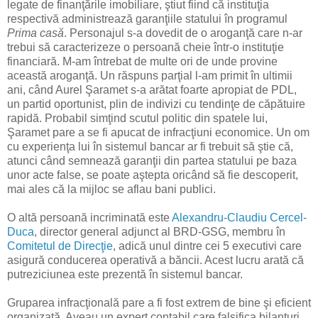
legate de finanţările imobiliare, ştiut fiind că instituţia
respectivă administrează garanţiile statului în programul
Prima casă
. Personajul s-a dovedit de o aroganţă care n-ar
trebui să caracterizeze o persoană cheie într-o instituţie
financiară. M-am întrebat de multe ori de unde provine
această aroganţă. Un răspuns parţial l-am primit în ultimii
ani, când Aurel Şaramet s-a arătat foarte apropiat de PDL,
un partid oportunist, plin de indivizi cu tendinţe de căpătuire
rapidă. Probabil simţind scutul politic din spatele lui,
Şaramet pare a se fi apucat de infracţiuni economice. Un om
cu experienţa lui în sistemul bancar ar fi trebuit să ştie că,
atunci când semnează garanţii din partea statului pe baza
unor acte false, se poate aştepta oricând să fie descoperit,
mai ales că la mijloc se aflau bani publici.
O altă persoană incriminată este
Alexandru-Claudiu Cercel-
Duca
, director general adjunct al BRD-GSG, membru în
Comitetul de Direcţie
, adică unul dintre cei 5 executivi care
asigură conducerea operativă a băncii. Acest lucru arată că
putreziciunea este prezentă în sistemul bancar.
Gruparea infracţională pare a fi fost extrem de bine şi eficient
organizată. Aveau un expert contabil care falsifica bilanţuri,