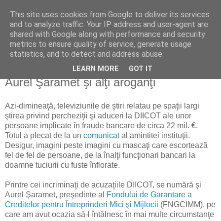
This site uses cookies from Google to deliver its services
Reflecţii economice
and to analyze traffic. Your IP address and user-agent are
shared with Google along with performance and security
metrics to ensure quality of service, generate usage
blog de reflecţii, informaţii şi opinii economice
statistics, and to detect and address abuse.
LEARN MORE
GOT IT
joi, 1 noiembrie 2012
Aurel Şaramet şi alţi aroganţi
Azi-dimineaţă, televiziunile de ştiri relatau pe spaţii largi
ştirea privind percheziţii şi aduceri la DIICOT ale unor
persoane implicate în fraude bancare de circa 22 mil. €.
Totul a plecat de la un
comunicat
al amintitei instituţii.
Desigur, imagini peste imagini cu mascaţi care escortează
fel de fel de persoane, de la înalţi funcţionari bancari la
doamne tuciurii cu fuste înflorate.
Printre cei incriminaţi de acuzaţiile DIICOT, se numără şi
Aurel Şaramet, preşedinte al
Fondului de Garantare a
Creditelor pentru Întreprinderi Mici şi Mijlocii
(FNGCIMM), pe
care am avut ocazia să-l întâlnesc în mai multe circumstanţe