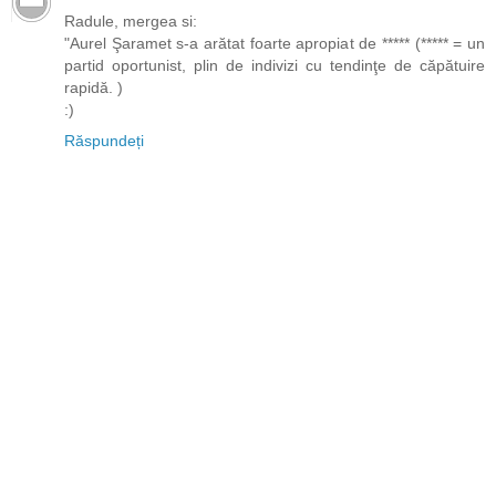
Radule, mergea si:
"Aurel Şaramet s-a arătat foarte apropiat de ***** (***** = un
partid oportunist, plin de indivizi cu tendinţe de căpătuire
rapidă. )
:)
Răspundeți