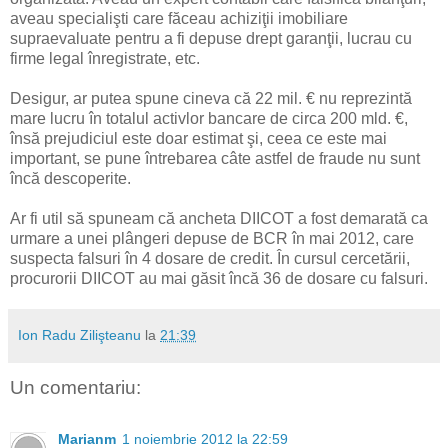
aveau specialişti care făceau achiziţii imobiliare
supraevaluate pentru a fi depuse drept garanţii, lucrau cu
firme legal înregistrate, etc.
Desigur, ar putea spune cineva că 22 mil. € nu reprezintă
mare lucru în totalul activlor bancare de circa 200 mld. €,
însă prejudiciul este doar estimat şi, ceea ce este mai
important, se pune întrebarea câte astfel de fraude nu sunt
încă descoperite.
Ar fi util să spuneam că ancheta DIICOT a fost demarată ca
urmare a unei plângeri depuse de BCR în mai 2012, care
suspecta falsuri în 4 dosare de credit. În cursul cercetării,
procurorii DIICOT au mai găsit încă 36 de dosare cu falsuri.
Ion Radu Zilişteanu
la
21:39
Un comentariu:
Marianm
1 noiembrie 2012 la 22:59