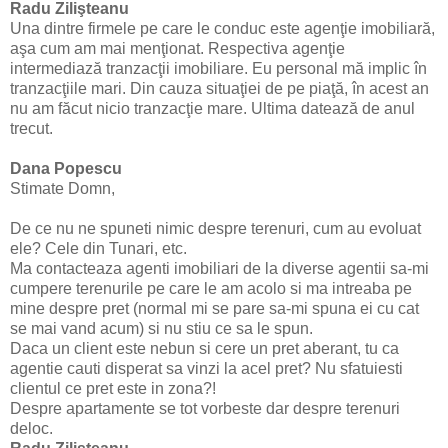
Radu Zilişteanu
Una dintre firmele pe care le conduc este agenţie imobiliară,
aşa cum am mai menţionat. Respectiva agenţie
intermediază tranzacţii imobiliare. Eu personal mă implic în
tranzacţiile mari. Din cauza situaţiei de pe piaţă, în acest an
nu am făcut nicio tranzacţie mare. Ultima datează de anul
trecut.
Dana Popescu
Stimate Domn,
De ce nu ne spuneti nimic despre terenuri, cum au evoluat
ele? Cele din Tunari, etc.
Ma contacteaza agenti imobiliari de la diverse agentii sa-mi
cumpere terenurile pe care le am acolo si ma intreaba pe
mine despre pret (normal mi se pare sa-mi spuna ei cu cat
se mai vand acum) si nu stiu ce sa le spun.
Daca un client este nebun si cere un pret aberant, tu ca
agentie cauti disperat sa vinzi la acel pret? Nu sfatuiesti
clientul ce pret este in zona?!
Despre apartamente se tot vorbeste dar despre terenuri
deloc.