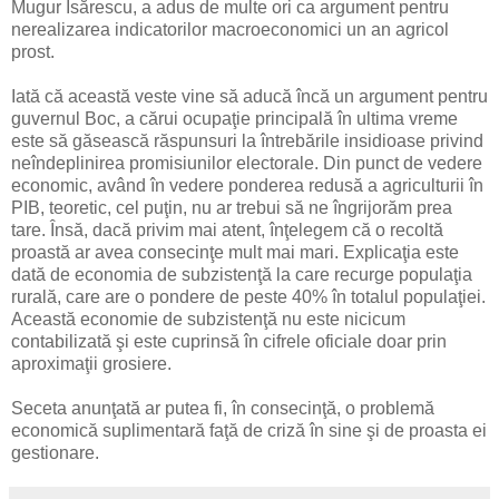
Mugur Isărescu, a adus de multe ori ca argument pentru
nerealizarea indicatorilor macroeconomici un an agricol
prost.
Iată că această veste vine să aducă încă un argument pentru
guvernul Boc, a cărui ocupaţie principală în ultima vreme
este să găsească răspunsuri la întrebările insidioase privind
neîndeplinirea promisiunilor electorale. Din punct de vedere
economic, având în vedere ponderea redusă a agriculturii în
PIB, teoretic, cel puţin, nu ar trebui să ne îngrijorăm prea
tare. Însă, dacă privim mai atent, înţelegem că o recoltă
proastă ar avea consecinţe mult mai mari. Explicaţia este
dată de economia de subzistenţă la care recurge populaţia
rurală, care are o pondere de peste 40% în totalul populaţiei.
Această economie de subzistenţă nu este nicicum
contabilizată şi este cuprinsă în cifrele oficiale doar prin
aproximaţii grosiere.
Seceta anunţată ar putea fi, în consecinţă, o problemă
economică suplimentară faţă de criză în sine şi de proasta ei
gestionare.