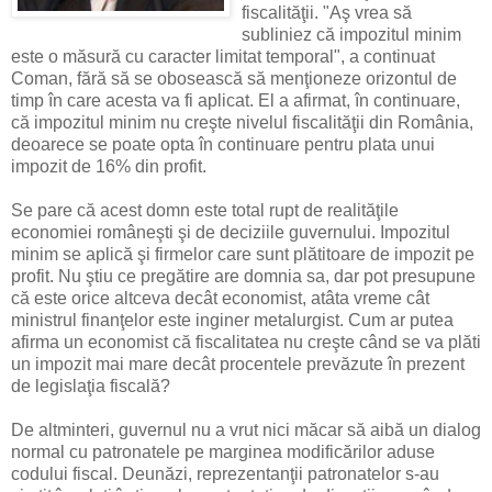
fiscalităţii. "Aş vrea să
subliniez că impozitul minim
este o măsură cu caracter limitat temporal", a continuat
Coman, fără să se obosească să menţioneze orizontul de
timp în care acesta va fi aplicat. El a afirmat, în continuare,
că impozitul minim nu creşte nivelul fiscalităţii din România,
deoarece se poate opta în continuare pentru plata unui
impozit de 16% din profit.
Se pare că acest domn este total rupt de realităţile
economiei româneşti şi de deciziile guvernului. Impozitul
minim se aplică şi firmelor care sunt plătitoare de impozit pe
profit. Nu ştiu ce pregătire are domnia sa, dar pot presupune
că este orice altceva decât economist, atâta vreme cât
ministrul finanţelor este inginer metalurgist. Cum ar putea
afirma un economist că fiscalitatea nu creşte când se va plăti
un impozit mai mare decât procentele prevăzute în prezent
de legislaţia fiscală?
De altminteri, guvernul nu a vrut nici măcar să aibă un dialog
normal cu patronatele pe marginea modificărilor aduse
codului fiscal. Deunăzi, reprezentanţii patronatelor s-au