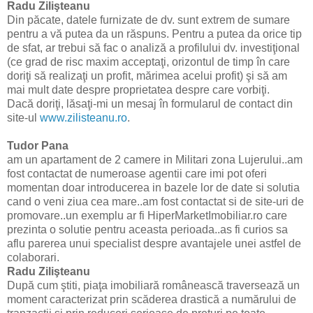
Radu Zilişteanu
Din păcate, datele furnizate de dv. sunt extrem de sumare
pentru a vă putea da un răspuns. Pentru a putea da orice tip
de sfat, ar trebui să fac o analiză a profilului dv. investiţional
(ce grad de risc maxim acceptaţi, orizontul de timp în care
doriţi să realizaţi un profit, mărimea acelui profit) şi să am
mai mult date despre proprietatea despre care vorbiţi.
Dacă doriţi, lăsaţi-mi un mesaj în formularul de contact din
site-ul
www.zilisteanu.ro
.
Tudor Pana
am un apartament de 2 camere in Militari zona Lujerului..am
fost contactat de numeroase agentii care imi pot oferi
momentan doar introducerea in bazele lor de date si solutia
cand o veni ziua cea mare..am fost contactat si de site-uri de
promovare..un exemplu ar fi HiperMarketImobiliar.ro care
prezinta o solutie pentru aceasta perioada..as fi curios sa
aflu parerea unui specialist despre avantajele unei astfel de
colaborari.
Radu Zilişteanu
După cum ştiti, piaţa imobiliară românească traversează un
moment caracterizat prin scăderea drastică a numărului de