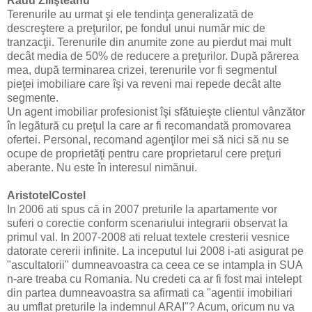
Radu Zilişteanu
Terenurile au urmat şi ele tendinţa generalizată de
descreştere a preţurilor, pe fondul unui număr mic de
tranzacţii. Terenurile din anumite zone au pierdut mai mult
decât media de 50% de reducere a preţurilor. După părerea
mea, după terminarea crizei, terenurile vor fi segmentul
pieţei imobiliare care îşi va reveni mai repede decât alte
segmente.
Un agent imobiliar profesionist îşi sfătuieşte clientul vânzător
în legătură cu preţul la care ar fi recomandată promovarea
ofertei. Personal, recomand agenţilor mei să nici să nu se
ocupe de proprietăţi pentru care proprietarul cere preţuri
aberante. Nu este în interesul nimănui.
AristotelCostel
In 2006 ati spus că in 2007 preturile la apartamente vor
suferi o corectie conform scenariului integrarii observat la
primul val. In 2007-2008 ati reluat textele cresterii vesnice
datorate cererii infinite. La inceputul lui 2008 i-ati asigurat pe
"ascultatorii" dumneavoastra ca ceea ce se intampla in SUA
n-are treaba cu Romania. Nu credeti ca ar fi fost mai intelept
din partea dumneavoastra sa afirmati ca "agentii imobiliari
au umflat preturile la indemnul ARAI"? Acum, oricum nu va