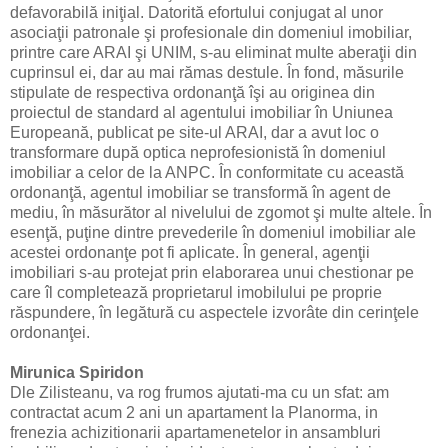
defavorabilă iniţial. Datorită efortului conjugat al unor
asociaţii patronale şi profesionale din domeniul imobiliar,
printre care ARAI şi UNIM, s-au eliminat multe aberaţii din
cuprinsul ei, dar au mai rămas destule. În fond, măsurile
stipulate de respectiva ordonanţă îşi au originea din
proiectul de standard al agentului imobiliar în Uniunea
Europeană, publicat pe site-ul ARAI, dar a avut loc o
transformare după optica neprofesionistă în domeniul
imobiliar a celor de la ANPC. În conformitate cu această
ordonanţă, agentul imobiliar se transformă în agent de
mediu, în măsurător al nivelului de zgomot şi multe altele. În
esenţă, puţine dintre prevederile în domeniul imobiliar ale
acestei ordonanţe pot fi aplicate. În general, agenţii
imobiliari s-au protejat prin elaborarea unui chestionar pe
care îl completează proprietarul imobilului pe proprie
răspundere, în legătură cu aspectele izvorâte din cerinţele
ordonanţei.
Mirunica Spiridon
Dle Zilisteanu, va rog frumos ajutati-ma cu un sfat: am
contractat acum 2 ani un apartament la Planorma, in
frenezia achizitionarii apartamenetelor in ansambluri