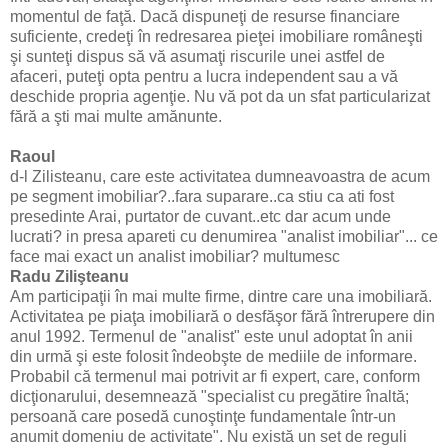
momentul de faţă. Dacă dispuneţi de resurse financiare
suficiente, credeţi în redresarea pieţei imobiliare româneşti
şi sunteţi dispus să vă asumaţi riscurile unei astfel de
afaceri, puteţi opta pentru a lucra independent sau a vă
deschide propria agenţie. Nu vă pot da un sfat particularizat
fără a şti mai multe amănunte.
Raoul
d-l Zilisteanu, care este activitatea dumneavoastra de acum
pe segment imobiliar?..fara suparare..ca stiu ca ati fost
presedinte Arai, purtator de cuvant..etc dar acum unde
lucrati? in presa apareti cu denumirea "analist imobiliar"... ce
face mai exact un analist imobiliar? multumesc
Radu Zilişteanu
Am participaţii în mai multe firme, dintre care una imobiliară.
Activitatea pe piaţa imobiliară o desfăşor fără întrerupere din
anul 1992. Termenul de "analist" este unul adoptat în anii
din urmă şi este folosit îndeobşte de mediile de informare.
Probabil că termenul mai potrivit ar fi expert, care, conform
dicţionarului, desemnează "specialist cu pregătire înaltă;
persoană care posedă cunoştinţe fundamentale într-un
anumit domeniu de activitate". Nu există un set de reguli