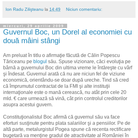
Ion Radu Zilişteanu
la
14:49
Niciun comentariu:
miercuri, 29 aprilie 2009
Guvernul Boc, un Dorel al economiei cu
două mâini stângi
Am preluat în titlu o afirmaţie făcută de Călin Popescu
Tăriceanu pe
blogul
său. Spuse vizionare, căci evoluţia pe
bârnă a guvernului Boc din ultima vreme le întăreşte cu vârf
şi îndesat. Guvernul arată că nu are niciun fel de viziune
economică, orientându-se doar după ureche. Tind să cred
că împrumutul contractat de la FMI şi alte instituţii
internaţionale este o mană cerească, nu atât prin cele 20
mld. € care urmează să vină, cât prin controlul creditorilor
asupra acestui guvern.
Constituţionalistul Boc afirmă că guvernul său va face
eforturi susţinute pentru plata salariilor şi a pensiilor. Pe de
altă parte, metalurgistul Pogea spune că recenta rectificare
bugetară va menţine gradul de atractivitate al României în