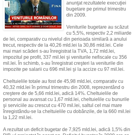
anunţat rezultatele execuţiei
bugetare pe primul trimestru
din 2009.
Veniturile bugetare au scăzut
cu 5,5%, respectiv 2,2 miliarde
de lei, comparativ cu nivelul din perioada similară a anului
trecut, respectiv de la 40,26 mld.lei la 30,86 mld.lei. Cele
mai mari scăderi s-au înregistrat la TVA, 1,72 mld.lei,
impozitul pe profit, 337 mil.lei şi veniturile nefiscale cu 356
mil.lei. În schimb, s-au înregistrat creşteri la veniturile din
impozite pe salarii cu 696 mil.lei şi la accize cu 97 mil.lei.
Cheltuielile totale au fost de 45,98 mld.lei, comparativ cu
40,32 mld.lei în primul trimestru din 2008, reprezentând o
creştere de de 5,66 mld.lei, adică 14%. Cheltuielile de
personal au avansat cu 1,67 mld.lei, cheltuielile cu bunurile
şi serviciile au crescut cu 470 mil.lei, saltul cel mai mare
înregistându-se la cheltuielile cu dobânzile, de la 660 mil.lei
la 1,22 mil.lei.
A rezultat un deficit bugetar de 7,925 mld.lei, adică 1,5% din