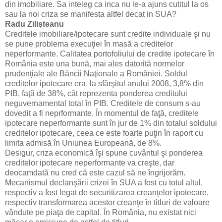
din imobiliare. Sa inteleg ca inca nu le-a ajuns cutitul la os
sau la noi criza se manifesta altfel decat in SUA?
Radu Zilişteanu
Creditele imobiliare/ipotecare sunt credite individuale şi nu
se pune problema execuţiei în masă a creditelor
neperformante. Calitatea portofoliului de credite ipotecare în
România este una bună, mai ales datorită normelor
prudenţiale ale Băncii Naţionale a României. Soldul
creditelor ipotecare era, la sfârşitul anului 2008, 3,8% din
PIB, faţă de 38%, cât reprezenta ponderea creditului
neguvernamental total în PIB. Creditele de consum s-au
dovedit a fi neprformante. În momentul de faţă, creditele
ipotecare neperformante sunt în jur de 1% din totalul soldului
creditelor ipotecare, ceea ce este foarte puţin în raport cu
limita admisă în Uniunea Europeană, de 8%.
Desigur, criza economică îşi spune cuvântul şi ponderea
creditelor ipotecare neperformante va creşte, dar
deocamdată nu cred că este cazul să ne îngrijorăm.
Mecanismul declanşării crizei în SUA a fost cu totul altul,
respectiv a fost legat de securitizarea creanţelor ipotecare,
respectiv transformarea acestor creanţe în titluri de valoare
vândute pe piaţa de capital. În România, nu existat nici