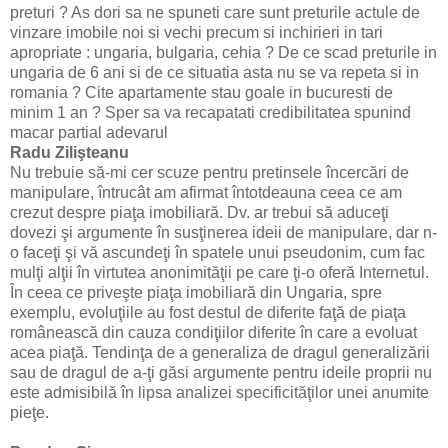
preturi ? As dori sa ne spuneti care sunt preturile actule de
vinzare imobile noi si vechi precum si inchirieri in tari
apropriate : ungaria, bulgaria, cehia ? De ce scad preturile in
ungaria de 6 ani si de ce situatia asta nu se va repeta si in
romania ? Cite apartamente stau goale in bucuresti de
minim 1 an ? Sper sa va recapatati credibilitatea spunind
macar partial adevarul
Radu Zilişteanu
Nu trebuie să-mi cer scuze pentru pretinsele încercări de
manipulare, întrucât am afirmat întotdeauna ceea ce am
crezut despre piaţa imobiliară. Dv. ar trebui să aduceţi
dovezi şi argumente în susţinerea ideii de manipulare, dar n-
o faceţi şi vă ascundeţi în spatele unui pseudonim, cum fac
mulţi alţii în virtutea anonimităţii pe care ţi-o oferă Internetul.
În ceea ce priveşte piaţa imobiliară din Ungaria, spre
exemplu, evoluţiile au fost destul de diferite faţă de piaţa
românească din cauza condiţiilor diferite în care a evoluat
acea piaţă. Tendinţa de a generaliza de dragul generalizării
sau de dragul de a-ţi găsi argumente pentru ideile proprii nu
este admisibilă în lipsa analizei specificităţilor unei anumite
pieţe.