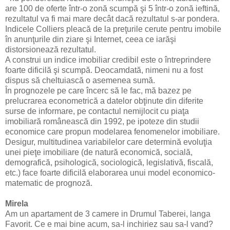
are 100 de oferte într-o zonă scumpă şi 5 într-o zonă ieftină,
rezultatul va fi mai mare decât dacă rezultatul s-ar pondera.
Indicele Colliers pleacă de la preţurile cerute pentru imobile
în anunţurile din ziare şi Internet, ceea ce iarăşi
distorsionează rezultatul.
A construi un indice imobiliar credibil este o întreprindere
foarte dificilă şi scumpă. Deocamdată, nimeni nu a fost
dispus să cheltuiască o asemenea sumă.
În prognozele pe care încerc să le fac, mă bazez pe
prelucrarea econometrică a datelor obţinute din diferite
surse de informare, pe contactul nemijlocit cu piaţa
imobiliară românească din 1992, pe ipoteze din studii
economice care propun modelarea fenomenelor imobiliare.
Desigur, multitudinea variabilelor care determină evoluţia
unei pieţe imobiliare (de natură economică, socială,
demografică, psihologică, sociologică, legislativă, fiscală,
etc.) face foarte dificilă elaborarea unui model economico-
matematic de prognoză.
Mirela
Am un apartament de 3 camere in Drumul Taberei, langa
Favorit. Ce e mai bine acum, sa-l inchiriez sau sa-l vand?