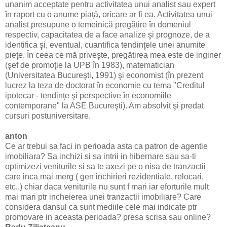
unanim acceptate pentru activitatea unui analist sau expert
în raport cu o anume piaţă, oricare ar fi ea. Activitatea unui
analist presupune o temeinică pregătire în domeniul
respectiv, capacitatea de a face analize şi prognoze, de a
identifica şi, eventual, cuantifica tendinţele unei anumite
pieţe. În ceea ce mă priveşte, pregătirea mea este de inginer
(şef de promoţie la UPB în 1983), matematician
(Universitatea Bucureşti, 1991) şi economist (în prezent
lucrez la teza de doctorat în economie cu tema "Creditul
ipotecar - tendinţe şi perspective în economiile
contemporane" la ASE Bucureşti). Am absolvit şi predat
cursuri postuniversitare.
anton
Ce ar trebui sa faci in perioada asta ca patron de agentie
imobiliara? Sa inchizi si sa intrii in hibernare sau sa-ti
optimizezi veniturile si sa te axezi pe o nisa de tranzactii
care inca mai merg ( gen inchirieri rezidentiale, relocari,
etc..) chiar daca veniturile nu sunt f mari iar eforturile mult
mai mari ptr incheierea unei tranzactii imobiliare? Care
considera dansul ca sunt mediile cele mai indicate ptr
promovare in aceasta perioada? presa scrisa sau online?