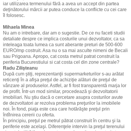
iar utilizarea termenului fără a avea un accept din partea
deţinătorului mărcii ar putea conduce la conflicte cu cei care
îl folosesc.
Mihaela Minea
Nu am o intrebare, dar am o sugestie. De ce nu faceti studii
detaliate despre ce implica costurile unui dezvoltator, ca sa
inteleaga toata lumea ca sunt aberante preturi de 500-600
EURO/mp costruit. Asa nu o sa mai asculte nimeni de Becali
sau Prigoana. Apropo, cat costa metrul patrat construit la
periferia Bucurestiului si cat costa cel din zone centrale?
Radu Zilişteanu
După cum ştiţi, reprezentanţii supermarketurilor s-au arătat
reticenţi în a afişa preţul de achiziţie alături de preţul de
vânzare al produselor. Astfel, ar fi fost transparentă marja lor
de profit. Într-un mod similar, procedează şi dezvoltatorii
imobiliari. Nu ştiu dacă o cercetare asupra costurilor avute
de dezvoltatori ar rezolva problema preţurilor la imobilele
noi. În fond, piaţa este cea care hotărăşte preţul prin
întîlnirea cererii cu oferta.
În principiu, preţul pe metrul pătrat construit în centru şi la
periferie este acelaşi. Diferenţele intervin la preţul terenului