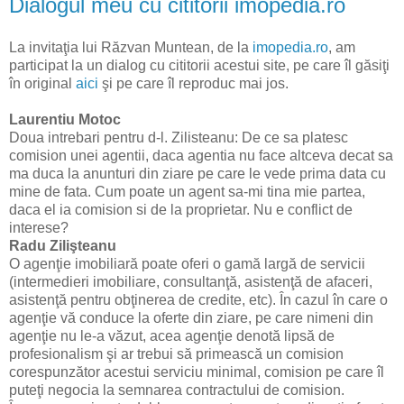
Dialogul meu cu cititorii imopedia.ro
La invitaţia lui Răzvan Muntean, de la
imopedia.ro
, am
participat la un dialog cu cititorii acestui site, pe care îl găsiţi
în original
aici
şi pe care îl reproduc mai jos.
Laurentiu Motoc
Doua intrebari pentru d-l. Zilisteanu: De ce sa platesc
comision unei agentii, daca agentia nu face altceva decat sa
ma duca la anunturi din ziare pe care le vede prima data cu
mine de fata. Cum poate un agent sa-mi tina mie partea,
daca el ia comision si de la proprietar. Nu e conflict de
interese?
Radu Zilişteanu
O agenţie imobiliară poate oferi o gamă largă de servicii
(intermedieri imobiliare, consultanţă, asistenţă de afaceri,
asistenţă pentru obţinerea de credite, etc). În cazul în care o
agenţie vă conduce la oferte din ziare, pe care nimeni din
agenţie nu le-a văzut, acea agenţie denotă lipsă de
profesionalism şi ar trebui să primească un comision
corespunzător acestui serviciu minimal, comision pe care îl
puteţi negocia la semnarea contractului de comision.