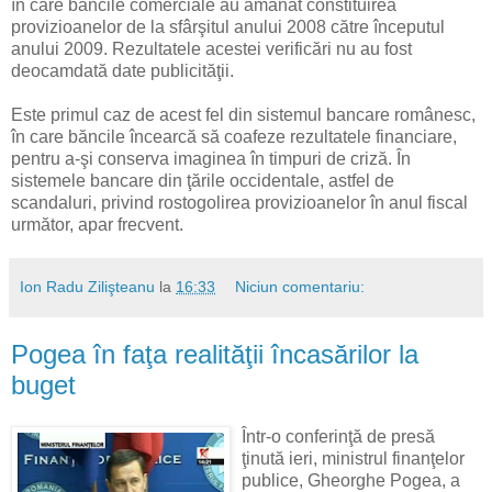
în care băncile comerciale au amânat constituirea
provizioanelor de la sfârşitul anului 2008 către începutul
anului 2009. Rezultatele acestei verificări nu au fost
deocamdată date publicităţii.
Este primul caz de acest fel din sistemul bancare românesc,
în care băncile încearcă să coafeze rezultatele financiare,
pentru a-şi conserva imaginea în timpuri de criză. În
sistemele bancare din ţările occidentale, astfel de
scandaluri, privind rostogolirea provizioanelor în anul fiscal
următor, apar frecvent.
Ion Radu Zilişteanu
la
16:33
Niciun comentariu:
Pogea în faţa realităţii încasărilor la
buget
Într-o conferinţă de presă
ţinută ieri, ministrul finanţelor
publice, Gheorghe Pogea, a