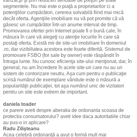
tranzacţii şi prin reduceri serioase de preţuri pe toate
segmentele. Nu mai este o piaţă a proprietarilor ci a
potenţililor cumpărători, cererea solvabilă fiind mai mică
decât oferta. Agenţiile imobiliare nu vă pot promite că vă
găsesc un cumpărător într-un anume interval de timp.
Promovarea ofertei prin Internet poate fi o bună cale, în
măsura în care vă alegeţi cu atenţie locurile în care să
postaţi oferta. Există mii de site-uri imobiliare în domeniul
.ro, dar vizibiliatea acestora este foarte diferită. Sistemul de
promovare FSBO (for sale by owner) este răspândit în
întraga lume. Nu cunosc eficienţa site-ului menţionat, dar, în
general, nu am încredere în acele site-uri care nu au un
sistem de contorizare neutru. Aşa cum pentru o publicaţie
scrisă numărul de exemplare vândute este o măsură a
popularităţii publicaţiei, tot aşa numărul unic de vizitatori
pentru un site este extrem de important.
daniela toader
ce parere aveti despre aberatia de ordonanta scoasa de
protectia consumatorului? aveti idee daca autoritatiile chiar
au pus-o in aplicare?
Radu Zilişteanu
Acea celebră ordonanţă a avut o formă mult mai