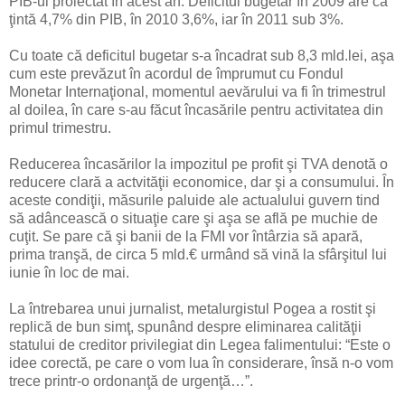
PIB-ul proiectat în acest an. Deficitul bugetar în 2009 are ca
ţintă 4,7% din PIB, în 2010 3,6%, iar în 2011 sub 3%.
Cu toate că deficitul bugetar s-a încadrat sub 8,3 mld.lei, aşa
cum este prevăzut în acordul de împrumut cu Fondul
Monetar Internaţional, momentul aevărului va fi în trimestrul
al doilea, în care s-au făcut încasările pentru activitatea din
primul trimestru.
Reducerea încasărilor la impozitul pe profit şi TVA denotă o
reducere clară a actvităţii economice, dar şi a consumului. În
aceste condiţii, măsurile paluide ale actualului guvern tind
să adâncească o situaţie care şi aşa se află pe muchie de
cuţit. Se pare că şi banii de la FMI vor întârzia să apară,
prima tranşă, de circa 5 mld.€ urmând să vină la sfârşitul lui
iunie în loc de mai.
La întrebarea unui jurnalist, metalurgistul Pogea a rostit şi
replică de bun simţ, spunând despre eliminarea calităţii
statului de creditor privilegiat din Legea falimentului: “Este o
idee corectă, pe care o vom lua în considerare, însă n-o vom
trece printr-o ordonanţă de urgenţă…”.