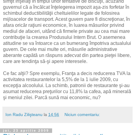
simţit înşelaţi în timpul unor tentative de discuţii, acuzând
guvernul că a încălcat înţelegerea impozit aşa-zis forfetar în
schimbul deductibilităţii cheltuielilor legate de folosirea
mijloacelor de transport. Acest guvern pare fi discreţionar, în
afara oricăr raţiuni economice, în luarea măsurilor privind
mediul de afaceri, uitând că firmele private au cea mai mare
contribuţie la crearea Produsului Intern Brut. O asemenea
atitudine se va întoarce ca un bumerang împotriva actualului
guvern. De cele mai multe ori, măsurile administrative
aberante capătă un răspuns adecvat din partea pieţei libere,
care are tendinţa să-şi apere interesele.
Ce fac alţii? Spre exemplu, Franţa a decis reducerea TVA la
activitatea restaurantelor la 5,5% de la 1 iulie 2009, cu
excepţia alcoolului. La schimb, patronii de restaurante şi-au
asumat reducerea preţurilor cu 11,8% la cafea, apă minerală
şi meniul zilei. Parcă sună mai economic, nu?
Ion Radu Zilişteanu
la
14:56
Niciun comentariu:
joi, 23 aprilie 2009