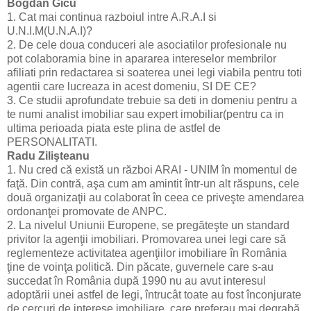
Bogdan Gicu
1. Cat mai continua razboiul intre A.R.A.I si
U.N.I.M(U.N.A.I)?
2. De cele doua conduceri ale asociatilor profesionale nu
pot colaboramia bine in apararea intereselor membrilor
afiliati prin redactarea si soaterea unei legi viabila pentru toti
agentii care lucreaza in acest domeniu, SI DE CE?
3. Ce studii aprofundate trebuie sa deti in domeniu pentru a
te numi analist imobiliar sau expert imobiliar(pentru ca in
ultima perioada piata este plina de astfel de
PERSONALITATI.
Radu Zilişteanu
1. Nu cred că există un război ARAI - UNIM în momentul de
faţă. Din contră, aşa cum am amintit într-un alt răspuns, cele
două organizaţii au colaborat în ceea ce priveşte amendarea
ordonanţei promovate de ANPC.
2. La nivelul Uniunii Europene, se pregăteşte un standard
privitor la agenţii imobiliari. Promovarea unei legi care să
reglementeze activitatea agenţiilor imobiliare în România
ţine de voinţa politică. Din păcate, guvernele care s-au
succedat în România după 1990 nu au avut interesul
adoptării unei astfel de legi, întrucât toate au fost înconjurate
de cercuri de interese imobiliare, care preferau mai degrabă