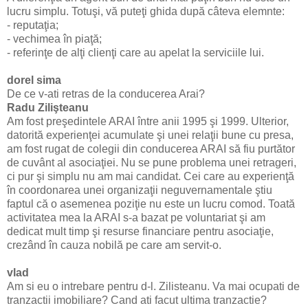
lucru simplu. Totuşi, vă puteţi ghida după câteva elemnte:
- reputaţia;
- vechimea în piaţă;
- referinţe de alţi clienţi care au apelat la serviciile lui.
dorel sima
De ce v-ati retras de la conducerea Arai?
Radu Zilişteanu
Am fost preşedintele ARAI între anii 1995 şi 1999. Ulterior,
datorită experienţei acumulate şi unei relaţii bune cu presa,
am fost rugat de colegii din conducerea ARAI să fiu purtător
de cuvânt al asociaţiei. Nu se pune problema unei retrageri,
ci pur şi simplu nu am mai candidat. Cei care au experienţă
în coordonarea unei organizaţii neguvernamentale ştiu
faptul că o asemenea poziţie nu este un lucru comod. Toată
activitatea mea la ARAI s-a bazat pe voluntariat şi am
dedicat mult timp şi resurse financiare pentru asociaţie,
crezând în cauza nobilă pe care am servit-o.
vlad
Am si eu o intrebare pentru d-l. Zilisteanu. Va mai ocupati de
tranzactii imobiliare? Cand ati facut ultima tranzactie?