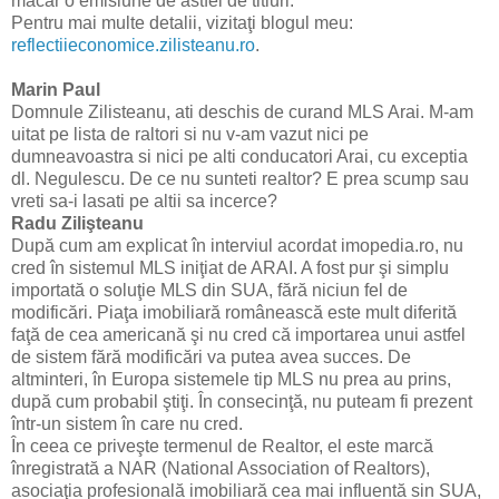
măcar o emisiune de astfel de titluri.
Pentru mai multe detalii, vizitaţi blogul meu:
reflectiieconomice.zilisteanu.ro
.
Marin Paul
Domnule Zilisteanu, ati deschis de curand MLS Arai. M-am
uitat pe lista de raltori si nu v-am vazut nici pe
dumneavoastra si nici pe alti conducatori Arai, cu exceptia
dl. Negulescu. De ce nu sunteti realtor? E prea scump sau
vreti sa-i lasati pe altii sa incerce?
Radu Zilişteanu
După cum am explicat în interviul acordat imopedia.ro, nu
cred în sistemul MLS iniţiat de ARAI. A fost pur şi simplu
importată o soluţie MLS din SUA, fără niciun fel de
modificări. Piaţa imobiliară românească este mult diferită
faţă de cea americană şi nu cred că importarea unui astfel
de sistem fără modificări va putea avea succes. De
altminteri, în Europa sistemele tip MLS nu prea au prins,
după cum probabil ştiţi. În consecinţă, nu puteam fi prezent
într-un sistem în care nu cred.
În ceea ce priveşte termenul de Realtor, el este marcă
înregistrată a NAR (National Association of Realtors),
asociaţia profesională imobiliară cea mai influentă sin SUA,