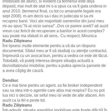
imobiliare de atunci, si evident ca termenul este deja
depasit, mai mult de atat mi s-a spus ca va fi gata undeva in
anul 2010. (termenul final, cu tot cu amanarile legale era
sept 2008). m-am decis sa-i dau in judecata si sa-mi
recuprez banii. Voci ale majoritatii oamenilor din jurul meu
mi-au spus:"N-ai nicio sansa!"..Dvs ce parere aveti? ati auzit
vreun caz fericit de recuperare a banilor in acest complex?
sau poate ma sfatuiti in alt sens.. Cu respect, Mirunica
Radu Zilişteanu
Îmi lipsesc multe elemente pentru a vă da un răspuns
documentat. Sfatul meu ar fi să studiaţi cu atenţie contractul,
împreună cu un avocat bun, pentru a vedea ce este de făcut.
Totodată, vă puteţi interesa despre situaţia actuală a
dezvoltatorului imobiliar, pentru a putea aprecia şansele de
a avea câştig de cauză.
Dendiuc
Ce e mai bine pentru un agent, sa fie broker independent
sau sa stea intr-o agentie care abia mai respira? Eu nu pot
lua nici o decizie, iar seful meu isi vede de alte afaceri. Am
auzit ca la fel e peste tot.
Radu Zilişteanu
Într-adevăr, situaţia agenţiilor imobiliare este foarte dificilă în