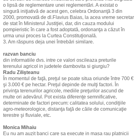
o lipsă de reglementare unei reglementări. A existat o
singură iniţiativă de acest gen, celebra Ordonanţă 3 din
2000, promovată de dl.Flavius Baias, la acea vreme secretar
de stat în Ministerul Justiţiei, dar, din cauza modului
pompieristic în care a fost adoptată, ordonanţa a căzut în
urma unui proces la Curtea Constituţională.
3. Am răspuns deja unei întrebări similare.
razvan banciu
din informatiile dvs. intre ce valori oscileaza preturile
terenului agricol in judetele dambovita si giurgiu?
Radu Zilişteanu
În momentul de faţă, preţul se poate situa oriunde între 700 €
şi 3.000 € pe hectar. Preţul depinde de mulţi factori. În
privinţa terenurilor agricole, mediile preţurilor ascund de
multe ori adevărul. Pot exista diferenţe semnificative,
determinate de factori precum: calitatea solului, condiţiile
agro-meteorologice, distanţa faţă de căile de comunicaţie
terestre şi fluviale, etc.
Monica Mihaiu
Eu nu am auzit banci care sa execute in masa rau platnicii