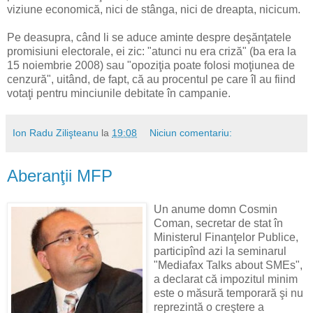
viziune economică, nici de stânga, nici de dreapta, nicicum.
Pe deasupra, când li se aduce aminte despre deşănţatele
promisiuni electorale, ei zic: "atunci nu era criză" (ba era la
15 noiembrie 2008) sau "opoziţia poate folosi moţiunea de
cenzură", uitând, de fapt, că au procentul pe care îl au fiind
votaţi pentru minciunile debitate în campanie.
Ion Radu Zilişteanu
la
19:08
Niciun comentariu:
Aberanţii MFP
Un anume domn Cosmin
Coman, secretar de stat în
Ministerul Finanţelor Publice,
participînd azi la seminarul
"Mediafax Talks about SMEs",
a declarat că impozitul minim
este o măsură temporară şi nu
reprezintă o creştere a