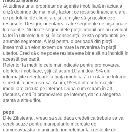
Radu Zilişteanu
Atitudinea unui proprietar de agenţie imobiliară în actuala
criză depinde de mai mulţi factori: ce resurse financiare are,
ce portofoliu de clienţi are şi cum ştie să-şi gestioneze
resursele. Desigur, orientarea către segmente de nişă poate
fi o soluţie. Nu toate segmentele pieţei imobiliare au evoluat
la fel în ultimele luni şi, în consecinţă, există oportunităţi pe
anumite segmente. A ieşi pentru o perioadă din piaţă
înseamnă un efort extrem de mare la revenirea în piaţă
ulterior. Cred că cine poate rezista este bine să nu închidă în
această perioadă.
Referitor la mediile cele mai indicate pentru promovarea
ofertelor imobiliare, ştiţi că acum 10 ani doar 5% din
informaţiile referitoare la piaţa imobiliară circulau pe Internet
şi restul în presa scrisă. Acum, 95% dintre informaţiile
imobiliare circulă pe Internet. După cum scriam în alt
răspuns, cred în promovarea pe Internet, dar cu alegerea
atentă a site-urilor.
pepe
D-le Zilisteanu, vreau sa stiu daca credeti ca trebuie sa va
cereti scuze pentru manipularile incercate de
dumneavoastra in anii anteriori referitor la cresterile de