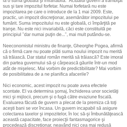
la o sumă globală şi invariabilă." Actualul guvern a trâmbiţat
sus şi tare impozitul forfetar. Numai forfetară nu este
impozitarea pe care o introduce de la 1 mai 2009. Este,
practic, un impozit discreţionar, asemănător impozitului pe
fumărit. Suma impozitului nu este globală, ci împărţită pe
tranşe. Nu este nici invariabilă, căci este constituită pe
principiul "dar numai puţin de...", mai mult putându-se.
Neeconomistul ministru de finanţe, Gheorghe Pogea, afirmă
că o firmă care nu poate plăti suma noului impozit nu merită
să trăiască. Dar statul român merită să trăiască? Este imoral
din partea guvernului să-şi cârpească găurile într-un mod
atât de mişelesc. Mai vorbim de predictibilitate? Mai vorbim
de posibilitatea de a ne planifica afacerile?
Nici economic, acest impozit nu poate avea efectele
scontate. El va determina şomaj, închiderea unor societăţi
mici şi mijlocii, precum şi o fugă către evaziune fiscală.
Evaluarea făcută de guvern a plecat de la premiza că toţi
aceşti bani se vor încasa. Un guvern incapabil să asigure
colectarea taxelor şi impozitelor, în loc să-şi îmbunătăţească
această capacitate, face proiecţii fantasmagorice şi
procedează discreţionar, neavând nici cea mai redusă