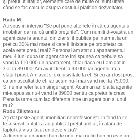
şi preţul utilităţilor, elemente care de multe ori sunt uitate
când se fac calcule asupra costului plătit de dezvoltator.
Radu M.
Ati spus in interviu "Se pot pune alte rele în cârca agentului
imobiliar, dar nu că umflă preţurile". Cum numiti d-voastra un
agent care ia anuntul din ziar si il publica pe internet la un
pret cu 30% mai mare si care il linistete pe proprietar ca
acela este pretul real? Personal am stat cu apartamentul
meu 4 luni dupa un agent care imi spunea ca trebuie sa
vand la 110.000 un apartament, chiar daca eu l-am dat in
ziar la 89.000. Am avut client la 93.000 iar agentul m-a
sfatuit prost. Am avut si exclusivitate la el. Si eu am fost prost
ca am ascultat de el, iar acum nu-l mai vand nici la 75.000.
Si nu ma refer la un singur agent. Acum un an o alta agentie
mi-a spus sa nu-l vand la 89000 pentru ca preturile cresc.
Pana la urma cum fac diferenta intre un agent bun si unul
rau?
Radu Zilişteanu
Aţi dat peste agenţi imobiliari neprofesionişti. În fond la ce
le-a servit faptul că au publicat preţul umflat, în afară de
faptul că v-au făcut un deserviciu?
A diferenţia un agent bun de unul mai puţin bun nu este un