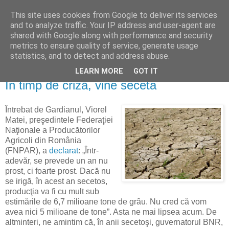
This site uses cookies from Google to deliver its services
Reflecţii economice
and to analyze traffic. Your IP address and user-agent are
shared with Google along with performance and security
metrics to ensure quality of service, generate usage
blog de reflecţii, informaţii şi opinii economice
statistics, and to detect and address abuse.
LEARN MORE
GOT IT
joi, 30 aprilie 2009
În timp de criză, vine seceta
Întrebat de Gardianul, Viorel
Matei, preşedintele Federaţiei
Naţionale a Producătorilor
Agricoli din România
(FNPAR), a
declarat
: „Într-
adevăr, se prevede un an nu
prost, ci foarte prost. Dacă nu
se irigă, în acest an secetos,
producţia va fi cu mult sub
estimările de 6,7 milioane tone de grâu. Nu cred că vom
avea nici 5 milioane de tone”. Asta ne mai lipsea acum. De
altminteri, ne amintim că, în anii secetoşi, guvernatorul BNR,