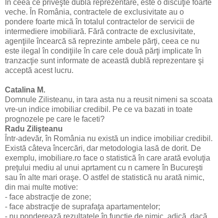
În ceea ce priveşte dubla reprezentare, este o discuţie foarte
veche. În România, contractele de exclusivitate au o
pondere foarte mică în totalul contractelor de servicii de
intermediere imobiliară. Fără contracte de exclusivitate,
agenţiile încearcă să reprezinte ambele părţi, ceea ce nu
este ilegal în condiţiile în care cele două părţi implicate în
tranzacţie sunt informate de această dublă reprezentare şi
acceptă acest lucru.
Catalina M.
Domnule Zilisteanu, in tara asta nu a reusit nimeni sa scoata
vre-un indice imobiliar credibil. Pe ce va bazati in toate
prognozele pe care le faceti?
Radu Zilişteanu
Într-adevăr, în România nu există un indice imobiliar credibil.
Există câteva încercări, dar metodologia lasă de dorit. De
exemplu, imobiliare.ro face o statistică în care arată evoluţia
preţului mediu al unui aprtament cu n camere în Bucureşti
sau în alte mari oraşe. O astfel de statistică nu arată nimic,
din mai multe motive:
- face abstracţie de zone;
- face abstracţie de suprafaţa apartamentelor;
- nu ponderează rezultatele în funcţie de nimic, adică, dacă