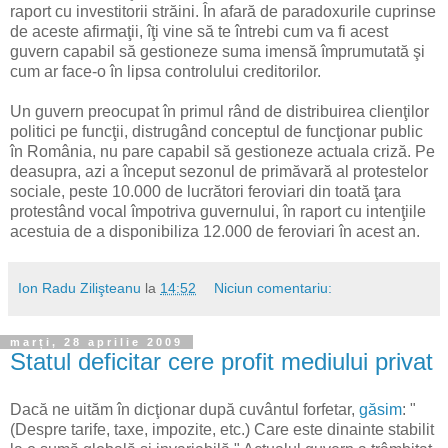
raport cu investitorii străini. În afară de paradoxurile cuprinse
de aceste afirmaţii, îţi vine să te întrebi cum va fi acest
guvern capabil să gestioneze suma imensă împrumutată şi
cum ar face-o în lipsa controlului creditorilor.
Un guvern preocupat în primul rând de distribuirea clienţilor
politici pe funcţii, distrugând conceptul de funcţionar public
în România, nu pare capabil să gestioneze actuala criză. Pe
deasupra, azi a început sezonul de primăvară al protestelor
sociale, peste 10.000 de lucrători feroviari din toată ţara
protestând vocal împotriva guvernului, în raport cu intenţiile
acestuia de a disponibiliza 12.000 de feroviari în acest an.
Ion Radu Zilişteanu
la
14:52
Niciun comentariu:
marți, 28 aprilie 2009
Statul deficitar cere profit mediului privat
Dacă ne uităm în dicţionar după cuvântul forfetar,
găsim
: "
(Despre tarife, taxe, impozite, etc.) Care este dinainte stabilit