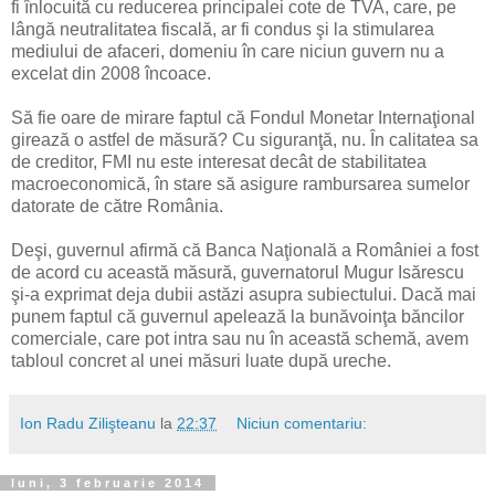
fi înlocuită cu reducerea principalei cote de TVA, care, pe
lângă neutralitatea fiscală, ar fi condus şi la stimularea
mediului de afaceri, domeniu în care niciun guvern nu a
excelat din 2008 încoace.
Să fie oare de mirare faptul că Fondul Monetar Internaţional
girează o astfel de măsură? Cu siguranţă, nu. În calitatea sa
de creditor, FMI nu este interesat decât de stabilitatea
macroeconomică, în stare să asigure rambursarea sumelor
datorate de către România.
Deşi, guvernul afirmă că Banca Naţională a României a fost
de acord cu această măsură, guvernatorul Mugur Isărescu
şi-a exprimat deja dubii astăzi asupra subiectului. Dacă mai
punem faptul că guvernul apelează la bunăvoinţa băncilor
comerciale, care pot intra sau nu în această schemă, avem
tabloul concret al unei măsuri luate după ureche.
Ion Radu Zilişteanu
la
22:37
Niciun comentariu:
luni, 3 februarie 2014