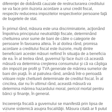
diferenţei de dobândă cauzate de restructurarea creditului
se va face prin iluzoria acordare a unui credit fiscal,
respectiv reducerea impozitelor respectivelor persoane faţă
de bugetele de stat.
În primul rând, măsura este una discriminatorie, acţionând
împotriva principiului neutralităţii fiscale, determinând
cheltuirea unor sume de bani de către o categorie de
persoane în favoarea alteia. În al doilea rând, promisa
acordare a creditului fiscal este iluzorie, mulţi dintre
beneficiarii acestei măsuri nefiind în situaţia de a beneficia
de ea. În al treilea rând, guvernul îşi face iluzii că această
măsură va determina creşterea consumului şi că va câştiga
din impozit pe profit şi TVA generate de mărirea sumelor de
bani din piaţă. În al patrulea rând, amână într-o perioadă
viitoare nişte cheltuieli determinate de creditul fiscal. În al
cincilea, dar nu în ultimul rând, această măsură va
determina mărirea hazardului moral, pericol mortal pentru
bănci şi finanţe, în general.
Incoerenţa fiscală a guvernului se manifestă prin lipsa de
viziune sistemică asupra fiscalităţii. Măsura citată ar fi putut