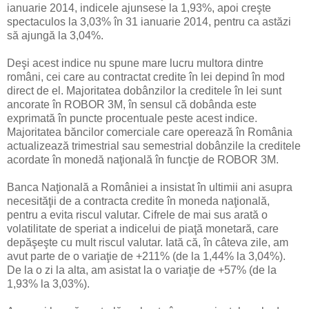
ianuarie 2014, indicele ajunsese la 1,93%, apoi creşte
spectaculos la 3,03% în 31 ianuarie 2014, pentru ca astăzi
să ajungă la 3,04%.
Deşi acest indice nu spune mare lucru multora dintre
români, cei care au contractat credite în lei depind în mod
direct de el. Majoritatea dobânzilor la creditele în lei sunt
ancorate în ROBOR 3M, în sensul că dobânda este
exprimată în puncte procentuale peste acest indice.
Majoritatea băncilor comerciale care operează în România
actualizează trimestrial sau semestrial dobânzile la creditele
acordate în monedă naţională în funcţie de ROBOR 3M.
Banca Naţională a României a insistat în ultimii ani asupra
necesităţii de a contracta credite în moneda naţională,
pentru a evita riscul valutar. Cifrele de mai sus arată o
volatilitate de speriat a indicelui de piaţă monetară, care
depăşeşte cu mult riscul valutar. Iată că, în câteva zile, am
avut parte de o variaţie de +211% (de la 1,44% la 3,04%).
De la o zi la alta, am asistat la o variaţie de +57% (de la
1,93% la 3,03%).