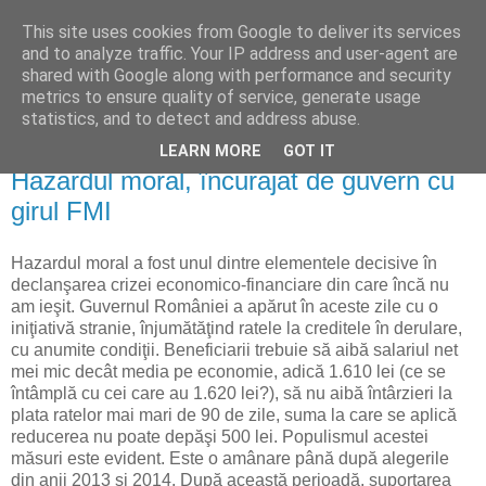
This site uses cookies from Google to deliver its services
Reflecţii economice
and to analyze traffic. Your IP address and user-agent are
shared with Google along with performance and security
metrics to ensure quality of service, generate usage
blog de reflecţii, informaţii şi opinii economice
statistics, and to detect and address abuse.
LEARN MORE
GOT IT
marți, 4 februarie 2014
Hazardul moral, încurajat de guvern cu
girul FMI
Hazardul moral a fost unul dintre elementele decisive în
declanşarea crizei economico-financiare din care încă nu
am ieşit. Guvernul României a apărut în aceste zile cu o
iniţiativă stranie, înjumătăţind ratele la creditele în derulare,
cu anumite condiţii. Beneficiarii trebuie să aibă salariul net
mei mic decât media pe economie, adică 1.610 lei (ce se
întâmplă cu cei care au 1.620 lei?), să nu aibă întârzieri la
plata ratelor mai mari de 90 de zile, suma la care se aplică
reducerea nu poate depăşi 500 lei. Populismul acestei
măsuri este evident. Este o amânare până după alegerile
din anii 2013 şi 2014. După această perioadă, suportarea