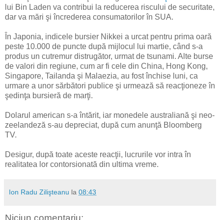
lui Bin Laden va contribui la reducerea riscului de securitate,
dar va mări şi încrederea consumatorilor în SUA.
În Japonia, indicele bursier Nikkei a urcat pentru prima oară
peste 10.000 de puncte după mijlocul lui martie, când s-a
produs un cutremur distrugător, urmat de tsunami. Alte burse
de valori din regiune, cum ar fi cele din China, Hong Kong,
Singapore, Tailanda şi Malaezia, au fost închise luni, ca
urmare a unor sărbători publice şi urmează să reacţioneze în
şedinţa bursieră de marţi.
Dolarul american s-a întărit, iar monedele australiană şi neo-
zeelandeză s-au depreciat, după cum anunţă Bloomberg
TV.
Desigur, după toate aceste reacţii, lucrurile vor intra în
realitatea lor contorsionată din ultima vreme.
Ion Radu Zilişteanu
la
08:43
Niciun comentariu: