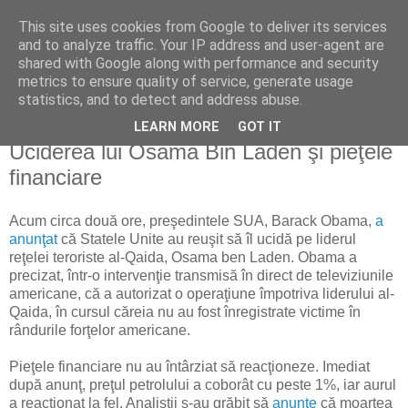
This site uses cookies from Google to deliver its services
Reflecţii economice
and to analyze traffic. Your IP address and user-agent are
shared with Google along with performance and security
metrics to ensure quality of service, generate usage
blog de reflecţii, informaţii şi opinii economice
statistics, and to detect and address abuse.
LEARN MORE
GOT IT
luni, 2 mai 2011
Uciderea lui Osama Bin Laden şi pieţele
financiare
Acum circa două ore, preşedintele SUA, Barack Obama,
a
anunţat
că Statele Unite au reuşit să îl ucidă pe liderul
reţelei teroriste al-Qaida, Osama ben Laden. Obama a
precizat, într-o intervenţie transmisă în direct de televiziunile
americane, că a autorizat o operaţiune împotriva liderului al-
Qaida, în cursul căreia nu au fost înregistrate victime în
rândurile forţelor americane.
Pieţele financiare nu au întârziat să reacţioneze. Imediat
după anunţ, preţul petrolului a coborât cu peste 1%, iar aurul
a reacţionat la fel. Analiştii s-au grăbit să
anunţe
că moartea