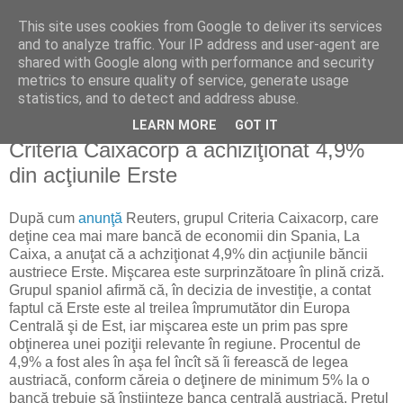
This site uses cookies from Google to deliver its services
Reflecţii economice
and to analyze traffic. Your IP address and user-agent are
shared with Google along with performance and security
metrics to ensure quality of service, generate usage
blog de reflecţii, informaţii şi opinii economice
statistics, and to detect and address abuse.
LEARN MORE
GOT IT
luni, 2 martie 2009
Criteria Caixacorp a achiziţionat 4,9%
din acţiunile Erste
După cum
anunţă
Reuters, grupul Criteria Caixacorp, care
deţine cea mai mare bancă de economii din Spania, La
Caixa, a anuţat că a achziţionat 4,9% din acţiunile băncii
austriece Erste. Mişcarea este surprinzătoare în plină criză.
Grupul spaniol afirmă că, în decizia de investiţie, a contat
faptul că Erste este al treilea împrumutător din Europa
Centrală şi de Est, iar mişcarea este un prim pas spre
obţinerea unei poziţii relevante în regiune. Procentul de
4,9% a fost ales în aşa fel încît să îi ferească de legea
austriacă, conform căreia o deţinere de minimum 5% la o
bancă trebuie să înştiinţeze banca centrală austriacă. Preţul