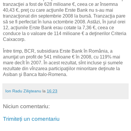
tranzacţiei a fost de 628 milioane €, ceea ce ar însemna
40,43 €, preţ cu care acţiunile Erste Bank nu s-au mai
tranzacţionat din septembrie 2008 la bursă. Tranzacţia pare
să se fi perfectat în luna octombrie 2008. Astăzi, în jurul orei
12, acţiunile Erste Bank erau cotate la 7,36 €, ceea ce
conduce la o valoare de 114 milioane € a deţinerilor Criteria
Caixacorp.
Între timp, BCR, subsidiara Erste Bank în România, a
anunţat un profit de 541 milioane € în 2008, cu 119% mai
mare decît în 2007. În acest rezultat, sînt incluse şi sumele
rezultate din vînzarea participaţiilor minoritare deţinute la
Asiban şi Banca Italo-Romena.
Ion Radu Zilişteanu
la
16:23
Niciun comentariu:
Trimiteți un comentariu