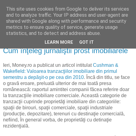
This site uses cookies from Google to deliver its services
Reflecţii economice
and to analyze traffic. Your IP address and user-agent are
shared with Google along with performance and security
metrics to ensure quality of service, generate usage
blog de reflecţii, informaţii şi opinii economice
statistics, and to detect and address abuse.
LEARN MORE
GOT IT
miercuri, 22 iunie 2011
Cum înţeleg jurnaliştii prost imobiliarele
Ieri, Money.ro a publicat un articol intitulat
Cushman &
Wakefield: Valoarea tranzacţiilor imobiliare din primul
semestru a depăşit-o pe cea din 2010
. Încă din titlu, se face
o gravă eroare, preluată ulterior de mai toată presa
românească: raportul amintitei companii făcea referire doar
la tranzacţiile imobiliare comerciale. Această categorie de
tranzacţii cuprinde proprietăţi imobiliare din categoriile:
spaţii de birouri, spaţii comerciale, spaţii industriale
(producţie, depozitare), terenuri cu destinaţie comercială,
nefiind, în general vorba, de proprietăţi cu detinaţie
rezidenţială.