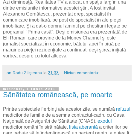
Azi dimineaţă, Realitatea TV a alocat un spaţiu larg în una
dintre emisiunile informative acestei ştiri. A fost invitat
Alexandru Cernătescu, prezentat drept specialist în
comunicare imobiliară, pe post de specialist în ale pieţei
imobiliare. Şi a dat-o domnul amintit pe chestiuni legate pe
programul "Prima casă". Deşi emisiunea era prezentată de
Eli Roman, care provine de la Money Channel şi este
jurnalist specializat în economie, bătutul apei în piuă pe
marginea pieţei rezidenţiale a continuat, deşi ştirea iniţială
vorbea despre cu totul altceva.
Ion Radu Zilişteanu
la
21:33
Niciun comentariu:
miercuri, 1 iunie 2011
Sănătatea românească, pe moarte
Printre subiectele fierbinţi ale acestor zile, se numără
refuzul
medicilor de familie de a semna contractul-cadru cu Casa
Naţională de Asigurări de Sănătate (CNAS),
exodul
medicilor români în străinătate,
lista aberantă
a criteriilor pe
care trebuie să le îndeplinească un pacient pentru a putea fi