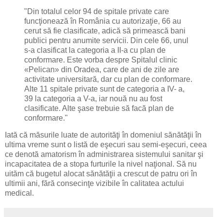
"Din totalul celor 94 de spitale private care
funcţionează în România cu autorizaţie, 66 au
cerut să fie clasificate, adică să primească bani
publici pentru anumite servicii. Din cele 66, unul
s-a clasificat la categoria a II-a cu plan de
conformare. Este vorba despre Spitalul clinic
«Pelican» din Oradea, care de ani de zile are
activitate universitară, dar cu plan de conformare.
Alte 11 spitale private sunt de categoria a IV- a,
39 la categoria a V-a, iar nouă nu au fost
clasificate. Alte şase trebuie să facă plan de
conformare."
Iată că măsurile luate de autorităţi în domeniul sănătăţii în
ultima vreme sunt o listă de eşecuri sau semi-eşecuri, ceea
ce denotă amatorism în administrarea sistemului sanitar şi
incapacitatea de a stopa furturile la nivel naţional. Să nu
uităm că bugetul alocat sănătăţii a crescut de patru ori în
ultimii ani, fără consecinţe vizibile în calitatea actului
medical.