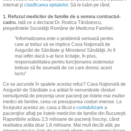
internat şi
clasificarea spitalelor
. Să le luăm pe rând.
1. Refuzul medicilor de familie de a semna contractul-
cadru.
Iată ce a declarat Dr. Rodica Tănăsescu,
preşedintele Societăţii Române de Medicina Familiei:
“Informatizarea este o problemă serioasă pentru
care ar trebui să se implice Casa Naţională de
Asigurări de Sănătate şi Ministerul Sănătăţii. Ar fi
mai ieftin dacă s-ar face licitaţie, în plus,
responsabilitatea pentru funcţionarea sistemului
trebuie să fie asumată de cei care doresc acest
lucru”
Ce se ascunde în spatele acestui refuz? Casa Naţională de
Asigurări de Sănătate s-a arătat în nenumărate rânduri
nemulţumită de prezenţa unor pacienţi pe listele mai multor
medici de familie, ceea ce presupunea costuri imense. La
începutul acestui an, casa a făcut o
contabilizare
a
pacienţilor aflaţi pe listele medicilor de familie din Bucureşti.
Raportările arătau 2,5 milioane de pacienţi înscrişi, când
realitatea arăta doar 1,6 milioane. Mai mult decât atât, pe
internet circulau liste de pacienţi oferite spre comercializare.