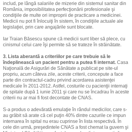
includ, pe lângă salariile de mizerie din sistemul sanitar din
România, imposibilitatea perfecţionării profesionale şi
condiţiile de multe ori improprii de practicare a medicinei.
Medicii nu pot fi înlocuiţi în sistem, în condiţiile actuale ale
legislaţiei, prin care angajările sunt blocate.
Iar Traian Băsescu spune că medicii sunt liber să plece, cu
cinismul celui care îşi permite să se trateze în străinătate.
3. Lista aberantă a criteriilor pe care trebuie să le
îndeplinească un pacient pentru a putea fi internat.
Casa
Naţională de Asigurări de Sănătate a publicat pe site-ul
propriu, acum câteva zile, aceste criterii, concepute a face
parte din contractul-cadru privind acordarea asistenţei
medicale în 2011-2012. Astfel, costurile cu pacienţii internaţi
de spitale după 1 iunie 2011 şi care nu se încadrau în aceste
criterii nu ar mai fi fost decontate de CNAS.
S-a produs o adevărată emulaţie în rândul medicilor, care s-
au grăbit să arate că cel puţin 40% dintre cazurile ce impun
internarea în spital nu erau cuprinse în lista respectivă. În
cele din urmă, preşedintele CNAS a fost chemat la guvern şi