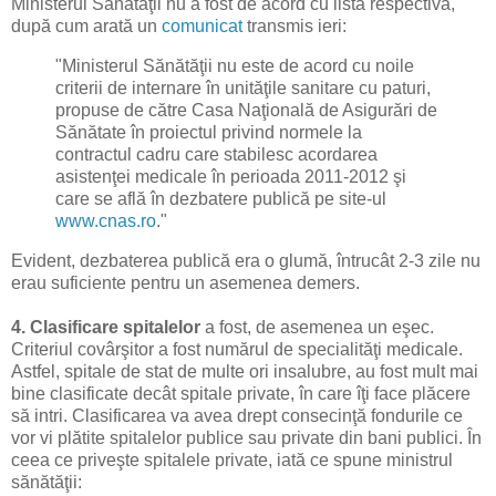
Ministerul Sănătăţii nu a fost de acord cu lista respectivă,
după cum arată un
comunicat
transmis ieri:
"Ministerul Sănătăţii nu este de acord cu noile
criterii de internare în unităţile sanitare cu paturi,
propuse de către Casa Naţională de Asigurări de
Sănătate în proiectul privind normele la
contractul cadru care stabilesc acordarea
asistenţei medicale în perioada 2011-2012 şi
care se află în dezbatere publică pe site-ul
www.cnas.ro
."
Evident, dezbaterea publică era o glumă, întrucât 2-3 zile nu
erau suficiente pentru un asemenea demers.
4. Clasificare spitalelor
a fost, de asemenea un eşec.
Criteriul covârşitor a fost numărul de specialităţi medicale.
Astfel, spitale de stat de multe ori insalubre, au fost mult mai
bine clasificate decât spitale private, în care îţi face plăcere
să intri. Clasificarea va avea drept consecinţă fondurile ce
vor vi plătite spitalelor publice sau private din bani publici. În
ceea ce priveşte spitalele private, iată ce spune ministrul
sănătăţii: