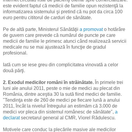
este evident faptul că medicii de familie opun rezistenţă la
informatizarea sistemului şi pretind că nu pot da circa 100
euro pentru cititorul de carduri de sănătate.
Pe de altă parte, Ministerul Sănătăţii
a promovat
o hotărâre
de guvern care prevede că numărul de puncte pe care
medicii de familie le primesc atunci când realizează servicii
medicale nu se mai ajustează în funcţie de gradul
profesional.
Iată cum se iese greu din complicitatea vinovată a celor
două părţi.
2. Exodul medicilor români în străinătate.
În primele trei
luni ale anului 2011, peste o mie de medici au plecat din
România, dintre aceştia 30 la sută fiind medici de familie.
"Tendinţa este de 260 de medici pe fiecare lună a anului
2011, încât la nivelul întregului an estimăm că 3.000 de
medici vor pleca din sistemul românesc de sănătate",
a
declarat
secretarul general al CMR, Viorel Rădulescu.
Motivele care conduc la plecările masive ale medicilor