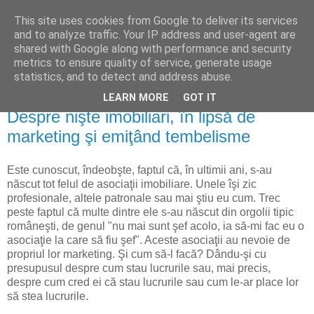
This site uses cookies from Google to deliver its services
Reflecţii economice
and to analyze traffic. Your IP address and user-agent are
shared with Google along with performance and security
metrics to ensure quality of service, generate usage
blog de reflecţii, informaţii şi opinii economice
statistics, and to detect and address abuse.
LEARN MORE
GOT IT
joi, 22 martie 2012
Despre nişte imobiliari, în lipsă de
marketing şi emiţând tembelisme
Este cunoscut, îndeobşte, faptul că, în ultimii ani, s-au
născut tot felul de asociaţii imobiliare. Unele îşi zic
profesionale, altele patronale sau mai ştiu eu cum. Trec
peste faptul că multe dintre ele s-au născut din orgolii tipic
româneşti, de genul "nu mai sunt şef acolo, ia să-mi fac eu o
asociaţie la care să fiu şef". Aceste asociaţii au nevoie de
propriul lor marketing. Şi cum să-l facă? Dându-şi cu
presupusul despre cum stau lucrurile sau, mai precis,
despre cum cred ei că stau lucrurile sau cum le-ar place lor
să stea lucrurile.