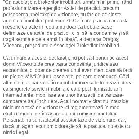
"Ca asociaţie a brokerilor imobiliari, urmărim în primul rând
profesionalizarea agenţilor. Astfel de practici, precum
perceperea unei taxe de vizionare, nu fac deloc cinste
agentului imobiliar profesionist. Cei care practică această
meserie cu acte în regulă nu doar că trebuie să se
delimiteze de astfel de practici, ci şi să le condamne şi să
tragă semnale de alarmă în piaţă", a declarat Dragoş
Vîlceanu, preşedintele Asociaţiei Brokerilor Imobiliari.
Ca urmare a acestei declaraţii, nu pot să-l bănui pe acest
domn Vîlceanu de prea vaste cunoştinţe juridice sau
economice, ci doar de crearea unui eveniment care să facă
un pic de vâlvă în jurul asociaţiei pe care o conduce. Căci,
altminteri, ar părea că în capul domniei sale tronează ideea
că singurele servicii imobiliare care pot fi furnizate ar fi
intermedierile imobiliare ale unor tranzacţii de vânzare-
cumpărare sau închiriere. Actul normativ citat nu interzice
nicicum o taxă de vizionare, ci reglementează în mod
explicit modul de încasare a unui comision imobiliar.
Personal, nu sunt adeptul acestor taxe de vizionare, dar,
dacă un agent economic doreşte să le practice, nu este cu
nimic ilegal.