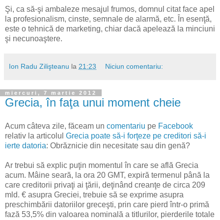
Şi, ca să-şi ambaleze mesajul frumos, domnul citat face apel
la profesionalism, cinste, semnale de alarmă, etc. În esenţă,
este o tehnică de marketing, chiar dacă apelează la minciuni
şi necunoaştere.
Ion Radu Zilişteanu
la
21:23
Niciun comentariu:
miercuri, 7 martie 2012
Grecia, în faţa unui moment cheie
Acum câteva zile, făceam un
comentariu
pe
Facebook
relativ la articolul
Grecia poate să-i forţeze pe creditori să-i
ierte datoria
: Obrăznicie din necesitate sau din genă?
Ar trebui să explic puţin momentul în care se află Grecia
acum. Mâine seară, la ora 20 GMT, expiră termenul până la
care creditorii privaţi ai ţării, deţinând creanţe de circa 209
mld. € asupra Greciei, trebuie să se exprime asupra
preschimbării datoriilor greceşti, prin care pierd într-o primă
fază 53,5% din valoarea nominală a titlurilor, pierderile totale