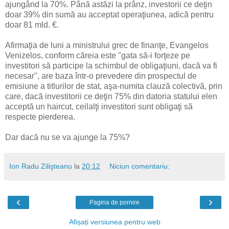
ajungând la 70%. Până astăzi la prânz, investorii ce deţin
doar 39% din sumă au acceptat operaţiunea, adică pentru
doar 81 mld. €.
Afirmaţia de luni a ministrului grec de finanţe, Evangelos
Venizelos, conform căreia este "gata să-i forţeze pe
investitori să participe la schimbul de obligaţiuni, dacă va fi
necesar", are baza într-o prevedere din prospectul de
emisiune a titlurilor de stat, aşa-numita clauză colectivă, prin
care, dacă investitorii ce deţin 75% din datoria statului elen
acceptă un haircut, ceilalţi investitori sunt obligaţi să
respecte pierderea.
Dar dacă nu se va ajunge la 75%?
Ion Radu Zilişteanu
la
20:12
Niciun comentariu:
‹
›
Pagina de pornire
Afișați versiunea pentru web