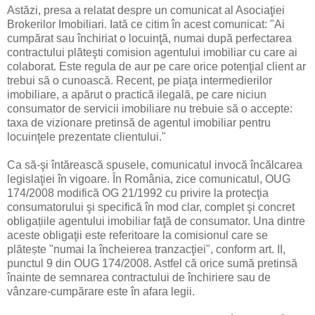
Astăzi, presa a relatat despre un comunicat al Asociaţiei
Brokerilor Imobiliari. Iată ce citim în acest comunicat: "Ai
cumpărat sau închiriat o locuinţă, numai după perfectarea
contractului plăteşti comision agentului imobiliar cu care ai
colaborat. Este regula de aur pe care orice potenţial client ar
trebui să o cunoască. Recent, pe piaţa intermedierilor
imobiliare, a apărut o practică ilegală, pe care niciun
consumator de servicii imobiliare nu trebuie să o accepte:
taxa de vizionare pretinsă de agentul imobiliar pentru
locuinţele prezentate clientului."
Ca să-şi întărească spusele, comunicatul invocă încălcarea
legislaţiei în vigoare. În România, zice comunicatul, OUG
174/2008 modifică OG 21/1992 cu privire la protecţia
consumatorului şi specifică în mod clar, complet şi concret
obligațiile agentului imobiliar faţă de consumator. Una dintre
aceste obligaţii este referitoare la comisionul care se
plătește "numai la încheierea tranzacţiei", conform art. II,
punctul 9 din OUG 174/2008. Astfel că orice sumă pretinsă
înainte de semnarea contractului de închiriere sau de
vânzare-cumpărare este în afara legii.