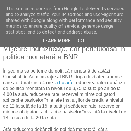
This site uses cookies from Google to deliver its services
Reflecţii economice
and to analyze traffic. Your IP address and user-agent are
shared with Google along with performance and security
metrics to ensure quality of service, generate usage
blog de reflecţii, informaţii şi opinii economice
statistics, and to detect and address abuse.
LEARN MORE
GOT IT
miercuri, 8 ianuarie 2014
Mişcare îndrăzneaţă, dar periculoasă în
politica monetară a BNR
În şedinţa sa pe teme de politică monetară de astăzi,
Consiliul de Administraţie al BNR, după dezbateri aprinse,
care au durat circa 4 ore,
a hotărât
reducerea ratei dobânzii
de politică monetară la nivelul de 3,75 la sută pe an de la
4,00 la sută, reducerea ratei rezervei minime obligatorii
aplicabile pasivelor în lei ale instituţiilor de credit la nivelul
de 12 la sută de la 15 la sută şi scăderea ratei rezervelor
minime obligatorii aplicabile pasivelor în valută la nivelul de
18 la sută de la 20 la sută.
Atât reducerea dobânzii de politică monetară, cât şi