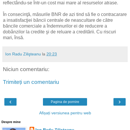
reflectându-se într-un cost mai mare al resurselor atrase.
În consecinţă, măsurile BNR de azi tind să fie o contracarare
a insatisfacţiei băncii centrale de neascultare de către
băncile comerciale a îndemnurilor ei de reducere a
dobânzilor la credite şi de reluare a creditării. Cu riscuri
mari, însă.
Ion Radu Zilişteanu
la
20:23
Niciun comentariu:
Trimiteți un comentariu
‹
›
Pagina de pornire
Afișați versiunea pentru web
Despre mine
Ion Radu Zilişteanu