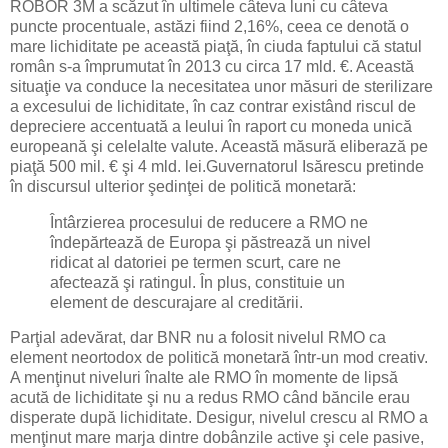
ROBOR 3M a scăzut în ultimele câteva luni cu câteva
puncte procentuale, astăzi fiind 2,16%, ceea ce denotă o
mare lichiditate pe această piaţă, în ciuda faptului că statul
român s-a împrumutat în 2013 cu circa 17 mld. €. Această
situaţie va conduce la necesitatea unor măsuri de sterilizare
a excesului de lichiditate, în caz contrar existând riscul de
depreciere accentuată a leului în raport cu moneda unică
europeană şi celelalte valute. Această măsură eliberază pe
piaţă 500 mil. € şi 4 mld. lei.Guvernatorul Isărescu pretinde
în discursul ulterior şedinţei de politică monetară:
Întârzierea procesului de reducere a RMO ne
îndepărtează de Europa şi păstrează un nivel
ridicat al datoriei pe termen scurt, care ne
afectează şi ratingul. În plus, constituie un
element de descurajare al creditării.
Parţial adevărat, dar BNR nu a folosit nivelul RMO ca
element neortodox de politică monetară într-un mod creativ.
A menţinut niveluri înalte ale RMO în momente de lipsă
acută de lichiditate şi nu a redus RMO când băncile erau
disperate după lichiditate. Desigur, nivelul crescu al RMO a
menţinut mare marja dintre dobânzile active şi cele pasive,