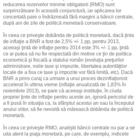
reducerea rezervelor minime obligatorii (RMO) sunt
surprinzătoare în această conjunctură, iar aplicarea lor
concertată pare o îndrăzneală fără margini a băncii centrale,
după ani de zile de politică monetară conservatoare.
În ceea ce priveşte dobânda de politică monetară, dacă ţinta
de inflaţie a BNR a fost de 2,5% +/- 1 pp, pentru 2013,
aceeaşi ţintă de inflaţie pentru 2014 este 3% +/- 1 pp, ţintă
ce ar putea să nu fie respectată din motive ce ţin de politica
economică şi fiscală a statului român (evoluţia preţurilor
administrare, noile taxe şi impozite, libertatea autorităţilor
locale de a fixa ce taxe şi impozite vor fără limită, etc). Dacă
BNR a prins curaj ca urmare a unui proces dezinflaţionist
accelerat în ultima vreme (inflaţie anualizată de 1,83% în
noiembrie 2013), se pare că aceeaşi instituţie, în ciuda
propriei ţinte de inflaţie pentru aceste an, ignoră pericolul de
a fi pusă în situaţia ca, la sfârşitul acestui an sau la începutul
anului viitor, să fie nevoită să mărească dobânda de politică
monetară.
În ceea ce priveşte RMO, analiştii băncii centrale nu par a se
uita atent la piaţa monetară, pe care, de exemplu, indicele