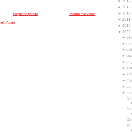
►
2014
►
2013
►
2012
Pagina de pornire
Postare mai veche
►
2011
arii (Atom)
►
2010
▼
2009
►
de
►
noi
►
oct
►
sep
►
aug
►
iuli
►
iun
►
ma
►
apr
▼
mar
Guv
Met
Din
Cri