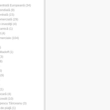
entrală Europeană
(34)
ondială
(9)
ntrală
(15)
omercială
(29)
investiţii
(4)
lamică
(1)
t
(4)
merciale
(104)
)
Madoff
(1)
(3)
8)
)
6)
(9)
)
)
(1)
ncară
(4)
credit
(10)
pescu Tăriceanu
(3)
 de piaţă
(1)