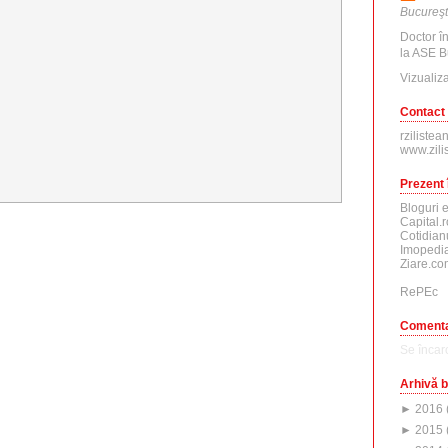
Bucureşt
Doctor î
la ASE B
Vizualiza
Contact
rzilistea
www.zili
Prezent 
Bloguri 
Capital.r
Cotidian
Imopedia
Ziare.co
RePEc
Comenta
Se încarc
Arhivă b
►
2016
►
2015