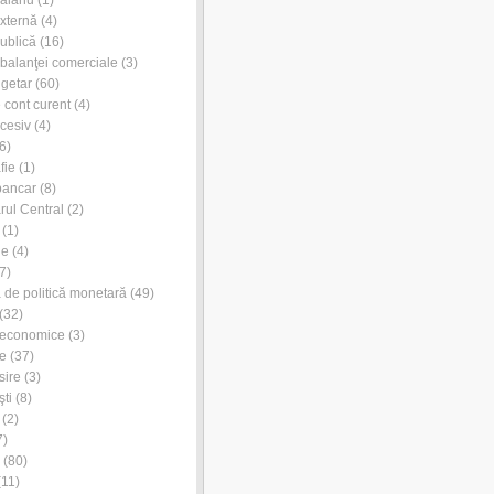
externă
(4)
publică
(16)
l balanţei comerciale
(3)
ugetar
(60)
e cont curent
(4)
xcesiv
(4)
6)
fie
(1)
bancar
(8)
rul Central
(2)
(1)
ie
(4)
7)
de politică monetară
(49)
(32)
 economice
(3)
e
(37)
sire
(3)
ti
(8)
(2)
7)
(80)
11)