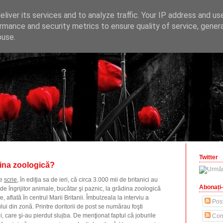
ONOMICE
liver its services and to analyze traffic. Your IP address and us
opinii economice
rmance and security metrics to ensure quality of service, gene
buse.
zilisteanu.ro
Twitter
dina zoologică?
ne
scrie
, în ediţia sa de ieri, că circa 3.000 mii de britanici au
Abonați-
 de îngrijitor animale, bucătar şi paznic, la grădina zoologică
 aflată în centrul Marii Britanii. Îmbulzeala la interviu a
Post
lui din zonă. Printre doritorii de post se numărau foşti
i, care şi-au pierdut slujba. De menţionat faptul că joburile
Com