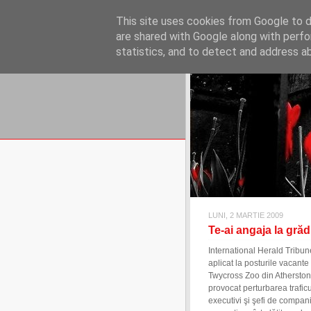
REFLECŢII EC
This site uses cookies from Google to de
blog de reflecţii, informaţii şi 
are shared with Google along with perfo
statistics, and to detect and address a
LUNI, 2 MARTIE 2009
Te-ai angaja la gră
International Herald Tribu
aplicat la posturile vacante
Twycross Zoo din Atherstone,
provocat perturbarea traficu
executivi şi şefi de compani