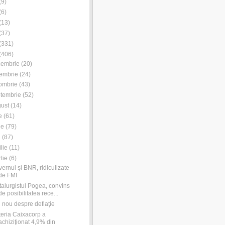
(
9
)
(
6
)
(
13
)
(
37
)
(
331
)
(
406
)
cembrie
(
20
)
embrie
(
24
)
ombrie
(
43
)
tembrie
(
52
)
ust
(
14
)
e
(
61
)
ie
(
79
)
i
(
87
)
ilie
(
11
)
tie
(
6
)
ernul şi BNR, ridiculizate
de FMI
alurgistul Pogea, convins
de posibilitatea rece...
 nou despre deflaţie
teria Caixacorp a
achiziţionat 4,9% din