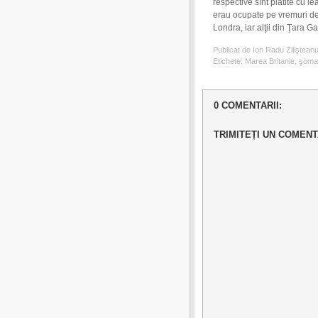
respective sînt plătite cu 
erau ocupate pe vremuri de s
Londra, iar alţii din Ţara Gal
Publicat de Ion Radu Ziliştean
Etichete:
Marea Britanie
,
şoma
0 COMENTARII:
TRIMITEȚI UN COMENT