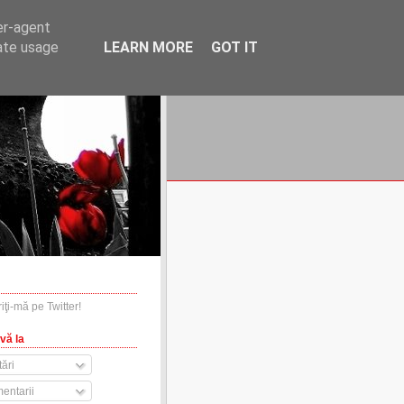
er-agent
rate usage
LEARN MORE
GOT IT
financiare.ro
contact
vă la
ări
entarii