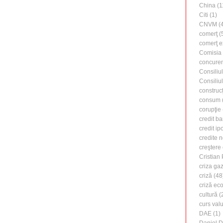
China
(1
Citi
(1)
CNVM
(4
comerţ
(
comerţ e
Comisia
concure
Consiliu
Consiliu
construcţ
consum
corupţie
credit b
credit ip
credite 
creştere
Cristian
criza ga
criză
(48
criză ec
cultură
(
curs valu
DAE
(1)
Daniel 