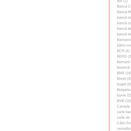
aur
(2)
Banca C
Banca M
bancă ce
bancă c
bancă de 
bancă is
Bancpos
bănci co
BCR
(6)
BERD
(3
Bernard 
biserică
BNR
(18
Brexit
(4
buget
(2
Bulgaria
burse
(5
BVB
(19
Canada
carte ba
carte de 
Călin Po
cercetări