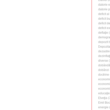
datorie 
datorie 
deficit a
deficit b
deficit d
deficit e
deflaţie
(
demogra
depozit 
Depozita
dezastre
dezinflaţ
diverse
(
dobândă 
dobânzi
doctrine
economi
economi
economiş
educaţie
Elveţia
(
Emil Boc
energie
(