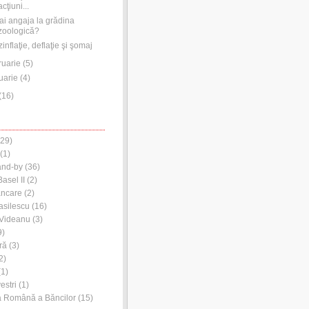
acţiuni...
ai angaja la grădina
zoologică?
inflaţie, deflaţie şi şomaj
ruarie
(
5
)
uarie
(
4
)
(
16
)
29)
(1)
and-by
(36)
asel II
(2)
ancare
(2)
asilescu
(16)
 Videanu
(3)
9)
ră
(3)
2)
1)
estri
(1)
a Română a Băncilor
(15)