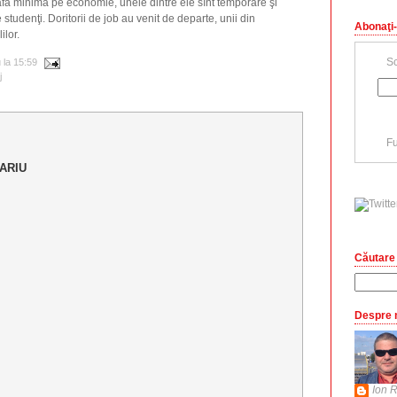
leafa minimă pe economie, unele dintre ele sînt temporare şi
tudenţi. Doritorii de job au venit de departe, unii din
Abonaţi-
ilor.
Sc
u
la
15:59
j
Fu
ARIU
Căutare 
Despre 
Ion R