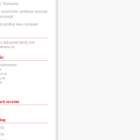
i, Romania
n economie, profesor asociat
ucureşti
ți profilul meu complet
nu [at] gmail [dot] com
steanu.ro
în:
economice
o
ul.ro
.ro
m
rii recente
ă...
log
(
4
)
(
4
)