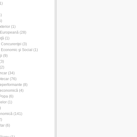
1)
)
5)
xterior
(1)
 Europeană
(28)
nţă
(1)
l Concurenţei
(3)
l Economic şi Social
(1)
ii
(9)
(3)
(2)
ancar
(34)
otecar
(76)
neperformante
(8)
 economică
(4)
 Popa
(6)
zelor
(1)
)
onomică
(141)
2)
tar
(6)
Dăianu
(1)