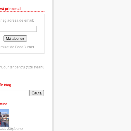
vă prin email
rieţi adresa de email:
rnizat de
FeedBurner
în blog
mine
adu Zilişteanu