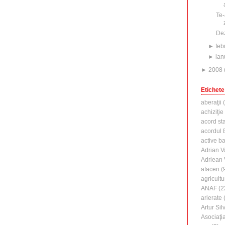
Te-
Dez
►
feb
►
ian
►
2008
Etichete
aberaţii
(
achiziţie
acord st
acordul B
active b
Adrian V
Adriean
afaceri
(
agricultu
ANAF
(2
arierate
(
Artur Silv
Asociaţi