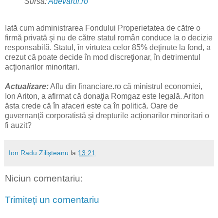
Sursa:
Adevărul.ro
Iată cum administrarea Fondului Properietatea de către o
firmă privată şi nu de către statul român conduce la o decizie
responsabilă. Statul, în virtutea celor 85% deţinute la fond, a
crezut că poate decide în mod discreţionar, în detrimentul
acţionarilor minoritari.
Actualizare:
Aflu din financiare.ro că ministrul economiei,
Ion Ariton, a afirmat că donaţia Romgaz este legală. Ariton
ăsta crede că în afaceri este ca în politică. Oare de
guvernanţă corporatistă şi drepturile acţionarilor minoritari o
fi auzit?
Ion Radu Zilişteanu
la
13:21
Niciun comentariu:
Trimiteți un comentariu