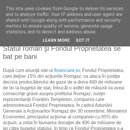
This site uses cookies from Google to deliver its services
Reflecţii economice
and to analyze traffic. Your IP address and user-agent are
shared with Google along with performance and security
metrics to ensure quality of service, generate usage
blog de reflecţii, informaţii şi opinii economice
statistics, and to detect and address abuse.
LEARN MORE
GOT IT
miercuri, 1 decembrie 2010
Statul român şi Fondul Proprietatea se
bat pe bani
După cum anunţă site-ul
financiare.ro
, Fondul Proprietatea,
care deţine 15% din acţiunile Romgaz, va ataca în justiţie
decizia producătorului de gaze de a dona 400 de milioane
de lei la bugetul de stat, întrucât o astfel de măsură va avea
consecinţe grave asupra profitului Romgaz, susţin
reprezentanţii Franklin Templeton, compania care
administrează Fondul Proprietatea. În cadrul Adunării
Generale a Acţionarilor Romgaz din 30 noiembrie, Ministerul
Economiei, principalul acţionar al companiei cu 85% din
acţiuni, a votat în favoarea donaţiei de 400 de milioane de
lei către bugetul statului, în timp ce Fondul Proprietatea s-a