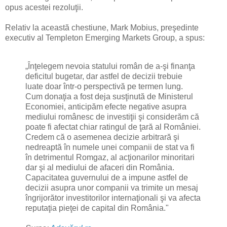
opus acestei rezoluţii.
Relativ la această chestiune, Mark Mobius, preşedinte
executiv al Templeton Emerging Markets Group, a spus:
„Înţelegem nevoia statului român de a-şi finanţa
deficitul bugetar, dar astfel de decizii trebuie
luate doar într-o perspectivă pe termen lung.
Cum donaţia a fost deja susţinută de Ministerul
Economiei, anticipăm efecte negative asupra
mediului românesc de investiţii şi considerăm că
poate fi afectat chiar ratingul de ţară al României.
Credem că o asemenea decizie arbitrară şi
nedreaptă în numele unei companii de stat va fi
în detrimentul Romgaz, al acţionarilor minoritari
dar şi al mediului de afaceri din România.
Capacitatea guvernului de a impune astfel de
decizii asupra unor companii va trimite un mesaj
îngrijorător investitorilor internaţionali şi va afecta
reputaţia pieţei de capital din România."