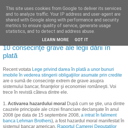
This site uses cookies from Google to deliver its services
Reflecţii economice
and to analyze traffic. Your IP address and user-agent are
shared with Google along with performance and security
metrics to ensure quality of service, generate usage
blog de reflecţii, informaţii şi opinii economice
statistics, and to detect and address abuse.
LEARN MORE
GOT IT
duminică, 29 noiembrie 2015
10 consecinţe grave ale legii dării în
plată
Recent votata
Lege privind darea în plată a unor bunuri
imobile în vederea stingerii obligaţiilor asumate prin credite
are o sumă de consecinţe extrem de grave asupra
sistemului bancar, finanţelor şi economiei româneşti. Voi
trece în revistă câteva dintre ele.
1.
Activarea hazardului moral
După cum se ştie, una dintre
cauzele principale ale crizei financiare declanşate în anul
2008 (pe data de 15 septembrie 2008,
a intrat în faliment
banca Lehman Brothers
), a fost hazardul moral manifestat în
sistemul bancar american.
Raportul Camerei Deputaţilor