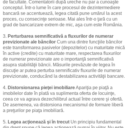
de facultate. Comentatorii după ureche nu par a cunoaşte
conceptul. Într-o lume în care procesul de dezintermediere
bancară se accentuează, legea citată pune umărul la acest
proces, cu consecinţe serioase. Mai ales într-o ţară cu un
grad de bancarizare extrem de mic, aşa cum este România.
3.
Perturbarea semnificativă a fluxurilor de numerar
previzionate ale băncilor
Cum una dintre funcţiile băncilor
este transformarea pasivelor (depozitelor) cu maturitate mică
în active (credite) cu maturitate mare, respectarea fluxurilor
de numerar previzionate are o importanţă semnificativă
asupra stabilităţii băncii. Măsurile prevăzute de legea în
discuţie ar putea perturba semnificativ fluxurile de numerar
previzionate, conducând la destabilizarea activităţii bancare.
4.
Distorsionarea pieţei imobiliare
Apariţia pe piaţă a
imobilelor date în plată va suplimenta oferta de locuinţe,
ceea ce va agrava dezechilibrul actual între cerere şi ofertă.
De asemenea, va distorsiona mecanismul de formare liberă
a preţurilor pe piaţa imobiliară.
5.
Legea acţionează şi în trecut
Un principiu fundamental
din drept spune că legea acţionează numai în viitor. Nu este