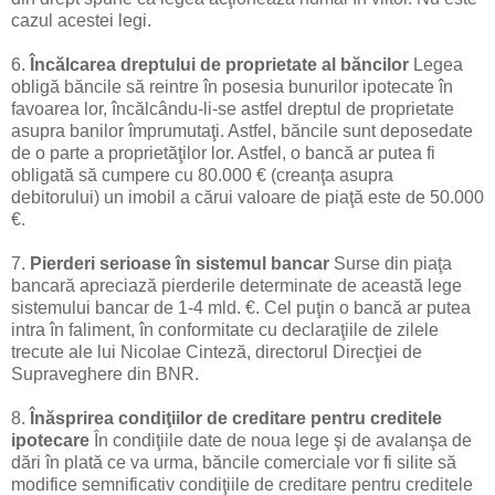
cazul acestei legi.
6.
Încălcarea dreptului de proprietate al băncilor
Legea
obligă băncile să reintre în posesia bunurilor ipotecate în
favoarea lor, încălcându-li-se astfel dreptul de proprietate
asupra banilor împrumutaţi. Astfel, băncile sunt deposedate
de o parte a proprietăţilor lor. Astfel, o bancă ar putea fi
obligată să cumpere cu 80.000 € (creanţa asupra
debitorului) un imobil a cărui valoare de piaţă este de 50.000
€.
7.
Pierderi serioase în sistemul bancar
Surse din piaţa
bancară apreciază pierderile determinate de această lege
sistemului bancar de 1-4 mld. €. Cel puţin o bancă ar putea
intra în faliment, în conformitate cu declaraţiile de zilele
trecute ale lui Nicolae Cinteză, directorul Direcţiei de
Supraveghere din BNR.
8.
Înăsprirea condiţiilor de creditare pentru creditele
ipotecare
În condiţiile date de noua lege şi de avalanşa de
dări în plată ce va urma, băncile comerciale vor fi silite să
modifice semnificativ condiţiile de creditare pentru creditele