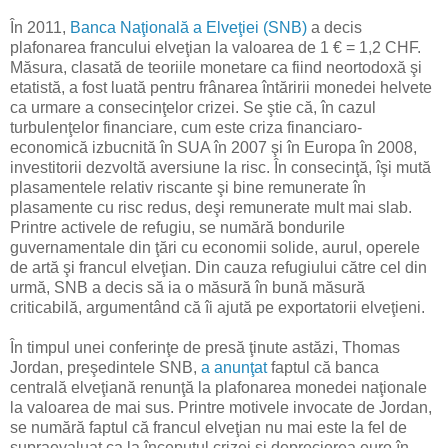
În 2011,
Banca Naţională a Elveţiei (SNB)
a decis
plafonarea francului elveţian la valoarea de 1 € = 1,2 CHF.
Măsura, clasată de teoriile monetare ca fiind neortodoxă şi
etatistă, a fost luată pentru frânarea întăririi monedei helvete
ca urmare a consecinţelor crizei. Se ştie că, în cazul
turbulenţelor financiare, cum este criza financiaro-
economică izbucnită în SUA în 2007 şi în Europa în 2008,
investitorii dezvoltă aversiune la risc. În consecinţă, îşi mută
plasamentele relativ riscante şi bine remunerate în
plasamente cu risc redus, deşi remunerate mult mai slab.
Printre activele de refugiu, se numără bondurile
guvernamentale din ţări cu economii solide, aurul, operele
de artă şi francul elveţian. Din cauza refugiului către cel din
urmă, SNB a decis să ia o măsură în bună măsură
criticabilă, argumentând că îi ajută pe exportatorii elveţieni.
În timpul unei conferinţe de presă ţinute astăzi, Thomas
Jordan, preşedintele SNB,
a anunţat
faptul că banca
centrală elveţiană renunţă la plafonarea monedei naţionale
la valoarea de mai sus. Printre motivele invocate de Jordan,
se numără faptul că francul elveţian nu mai este la fel de
supraevaluat ca la începutul crizei şi deprecierea euro în