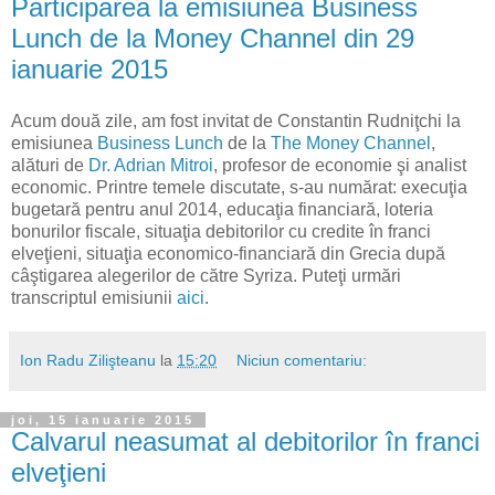
Participarea la emisiunea Business
Lunch de la Money Channel din 29
ianuarie 2015
Acum două zile, am fost invitat de Constantin Rudniţchi la
emisiunea
Business Lunch
de la
The Money Channel
,
alături de
Dr. Adrian Mitroi
, profesor de economie şi analist
economic. Printre temele discutate, s-au numărat: execuţia
bugetară pentru anul 2014, educaţia financiară, loteria
bonurilor fiscale, situaţia debitorilor cu credite în franci
elveţieni, situaţia economico-financiară din Grecia după
câştigarea alegerilor de către Syriza. Puteţi urmări
transcriptul emisiunii
aici
.
Ion Radu Zilişteanu
la
15:20
Niciun comentariu:
joi, 15 ianuarie 2015
Calvarul neasumat al debitorilor în franci
elveţieni