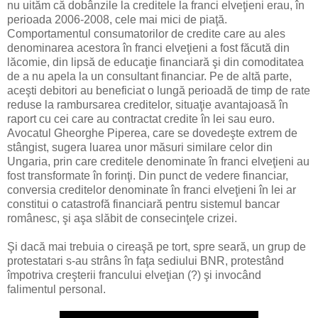
nu uităm că dobânzile la creditele la franci elveţieni erau, în
perioada 2006-2008, cele mai mici de piaţă.
Comportamentul consumatorilor de credite care au ales
denominarea acestora în franci elveţieni a fost făcută din
lăcomie, din lipsă de educaţie financiară şi din comoditatea
de a nu apela la un consultant financiar. Pe de altă parte,
aceşti debitori au beneficiat o lungă perioadă de timp de rate
reduse la rambursarea creditelor, situaţie avantajoasă în
raport cu cei care au contractat credite în lei sau euro.
Avocatul Gheorghe Piperea, care se dovedeşte extrem de
stângist, sugera luarea unor măsuri similare celor din
Ungaria, prin care creditele denominate în franci elveţieni au
fost transformate în forinţi. Din punct de vedere financiar,
conversia creditelor denominate în franci elveţieni în lei ar
constitui o catastrofă financiară pentru sistemul bancar
românesc, şi aşa slăbit de consecinţele crizei.
Şi dacă mai trebuia o cireaşă pe tort, spre seară, un grup de
protestatari s-au strâns în faţa sediului BNR, protestând
împotriva creşterii francului elveţian (?) şi invocând
falimentul personal.