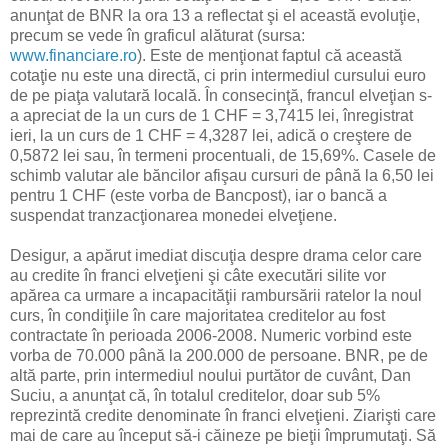
anunţat de BNR la ora 13 a reflectat şi el această evoluţie,
precum se vede în graficul alăturat (sursa:
www.financiare.ro
). Este de menţionat faptul că această
cotaţie nu este una directă, ci prin intermediul cursului euro
de pe piaţa valutară locală. În consecinţă, francul elveţian s-
a apreciat de la un curs de 1 CHF = 3,7415 lei, înregistrat
ieri, la un curs de 1 CHF = 4,3287 lei, adică o creştere de
0,5872 lei sau, în termeni procentuali, de 15,69%. Casele de
schimb valutar ale băncilor afişau cursuri de până la 6,50 lei
pentru 1 CHF (este vorba de Bancpost), iar o bancă a
suspendat tranzacţionarea monedei elveţiene.
Desigur, a apărut imediat discuţia despre drama celor care
au credite în franci elveţieni şi câte executări silite vor
apărea ca urmare a incapacităţii rambursării ratelor la noul
curs, în condiţiile în care majoritatea creditelor au fost
contractate în perioada 2006-2008. Numeric vorbind este
vorba de 70.000 până la 200.000 de persoane. BNR, pe de
altă parte, prin intermediul noului purtător de cuvânt, Dan
Suciu, a anunţat că, în totalul creditelor, doar sub 5%
reprezintă credite denominate în franci elveţieni. Ziarişti care
mai de care au început să-i căineze pe bieţii împrumutaţi. Să