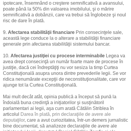
ipotecare, însemnând o creştere semnificativă a avansului,
poate până la 50% din valoarea imobilului, şi o mărire
semnificativă a dobânzii, care va trebui să înglobeze şi noul
risc de dare în plată.
9.
Afectarea stabilităţii financiare
Prin consecinţele sale,
această lege conduce la o alterare a stabilităţii financiare
generale prin afectarea stabilităţii sistemului bancar.
10.
Afectarea justiţiei cu procese interminabile
Legea va
avea drept consecinţă un număr foarte mare de procese în
justiţie, dacă cei îndreptăţiţi nu vor sesiza la timp Curtea
Constituţională asupra unora dintre prevederile legii. Se vor
ridica nenumărate excepţii de neconstituţionalitate, care vor
ajunge tot la Curtea Constituţională.
Mai mult decât atât, opinia publică a început să pună la
îndoială buna credinţă a iniţiatorilor şi susţinătoril
parlamentari ai legii, aşa cum arată Cătălin Striblea în
articolul
Darea în plată, prin declaraţiile de avere ale
deputaţilor
, care a avut curiozitatea, într-un demers jurnalistic
bine documentat, să analizeze declaraţiile de avere ale