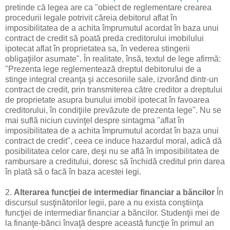
pretinde că legea are ca "obiect de reglementare crearea
procedurii legale potrivit căreia debitorul aflat în
imposibilitatea de a achita împrumutul acordat în baza unui
contract de credit să poată preda creditorului imobilului
ipotecat aflat în proprietatea sa, în vederea stingerii
obligaţiilor asumate". În realitate, însă, textul de lege afirmă:
"Prezenta lege reglementează dreptul debitorului de a
stinge integral creanţa şi accesoriile sale, izvorând dintr-un
contract de credit, prin transmiterea către creditor a dreptului
de proprietate asupra bunului imobil ipotecat în favoarea
creditorului, în condiţiile prevăzute de prezenta lege". Nu se
mai suflă niciun cuvinţel despre sintagma "aflat în
imposibilitatea de a achita împrumutul acordat în baza unui
contract de credit", ceea ce induce hazardul moral, adică dă
posibilitatea celor care, deşi nu se află în imposibilitatea de
rambursare a creditului, doresc să închidă creditul prin darea
în plată să o facă în baza acestei legi.
2.
Alterarea funcţiei de intermediar financiar a băncilor
În
discursul susţinătorilor legii, pare a nu exista conştiinţa
funcţiei de intermediar financiar a băncilor. Studenţii mei de
la finanţe-bănci învaţă despre această funcţie în primul an