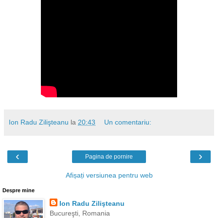
Ion Radu Zilişteanu
la
20:43
Un comentariu:
‹
›
Pagina de pornire
Afișați versiunea pentru web
Despre mine
Ion Radu Zilişteanu
Bucureşti, Romania