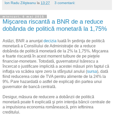
Ion Radu Zilişteanu
la
13:27
3 comentarii:
miercuri, 6 mai 2015
Mişcarea riscantă a BNR de a reduce
dobânda de politică monetară la 1,75%
Astăzi, BNR a anunţat
decizia
luată în şedinţa de politică
monetară a Consiliului de Administraţie de a reduce
dobânda de politică monetară de la 2% la 1,75%. Mişcarea
e foarte riscantă în acest moment tulbure de pe pieţele
financiar-monetare. Totodată, guvernatorul Isărescu a
încercat o justificare implicită a acestei măsuri prin faptul că
inflaţia va scădea spre zero la sfârşutul anului (
sursa
), dată
fiind reducerea cotei de TVA pentru alimente de la 24% la
9%. Pare hazardată o astfel de explicaţi din partea unui
guvernator de bancă centrală.
Desigur, măsura de reducere a dobânzii de politică
monetară poate fi explicată şi prin intenţia băncii centrale de
a impulsiona economia românească, prin ieftinirea
creditului.