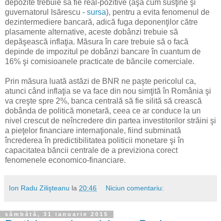
depozite trebuie să fie real-pozitive (aşa cum susţine şi
guvernatorul Isărescu -
sursa
), pentru a evita fenomenul de
dezintermediere bancară, adică fuga deponenţilor către
plasamente alternative, aceste dobânzi trebuie să
depăşească inflaţia. Măsura în care trebuie să o facă
depinde de impozitul pe dobânzi bancare în cuantum de
16% şi comisioanele practicate de băncile comerciale.
Prin măsura luată astăzi de BNR ne paşte pericolul ca,
atunci când inflaţia se va face din nou simţită în România şi
va creşte spre 2%, banca centrală să fie silită să crească
dobânda de politică monetară, ceea ce ar conduce la un
nivel crescut de neîncredere din partea investitorilor străini şi
a pieţelor financiare internaţionale, fiind subminată
încrederea în predictibilitatea politicii monetare şi în
capacitatea băncii centrale de a previziona corect
fenomenele economico-financiare.
Ion Radu Zilişteanu
la
20:46
Niciun comentariu:
sâmbătă, 31 ianuarie 2015