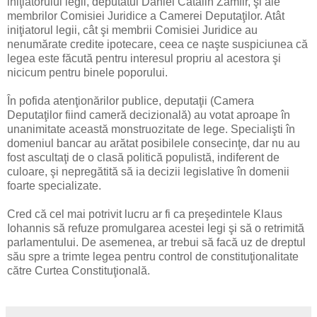
iniţiatorului legii, deputatul Daniel Cătălin Zamfir, şi ale
membrilor Comisiei Juridice a Camerei Deputaţilor. Atât
iniţiatorul legii, cât şi membrii Comisiei Juridice au
nenumărate credite ipotecare, ceea ce naşte suspiciunea că
legea este făcută pentru interesul propriu al acestora şi
nicicum pentru binele poporului.
În pofida atenţionărilor publice, deputaţii (Camera
Deputaţilor fiind cameră decizională) au votat aproape în
unanimitate această monstruozitate de lege. Specialişti în
domeniul bancar au arătat posibilele consecinţe, dar nu au
fost ascultaţi de o clasă politică populistă, indiferent de
culoare, şi nepregătită să ia decizii legislative în domenii
foarte specializate.
Cred că cel mai potrivit lucru ar fi ca preşedintele Klaus
Iohannis să refuze promulgarea acestei legi şi să o retrimită
parlamentului. De asemenea, ar trebui să facă uz de dreptul
său spre a trimte legea pentru control de constituţionalitate
către Curtea Constituţională.