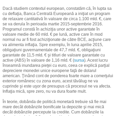
Dacă studiem contextul european, constatăm că, în lupta sa
cu deflaţia, Banca Centrală Europeană a iniţiat un program
de relaxare cantitativă în valoare de circa 1.100 mld. €, care
se va derula în perioada martie 2015-septembrie 2016.
Programul constă în achiziţia unor active garantate în
valoare medie de 60 mld. € pe lună, active care în mod
normal nu ar fi fost achiziţionate de către BCE, acţiune care
va alimenta inflaţia. Spre exemplu, în luna aprilie 2015,
obligaţiuni guvernamentale de 47,7 mld. €, obligaţiuni
garantate de 11,5 mld. € şi titluri de valoare garantate cu
active (ABS) în valoare de 1,16 mld. € (
sursa
). Acest lucru
înseamnă inundarea pieţei cu euro, ceea ce explică parţial
depreciere monedei unice europene faţă de dolarul
american. Ţinând cont de ponderea foarte mare a comerţului
exterior românesc cu zona euro, acest tăvălug ne va
cuprinde şi este uşor de presupus că procesul ne va afecta.
Inflaţia mică, spre zero, nu va dura foarte mult.
În teorie, dobânda de politică monetară trebuie să fie mai
mare decât dobânzile bonificate la depozite şi mai mică
decât dobânzile percepute la credite. Cum dobânzile la