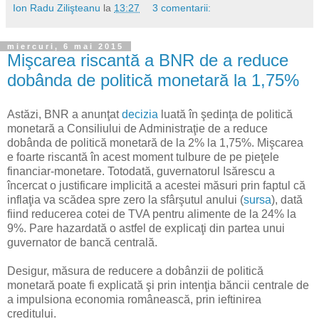
Ion Radu Zilişteanu
la
13:27
3 comentarii:
miercuri, 6 mai 2015
Mişcarea riscantă a BNR de a reduce
dobânda de politică monetară la 1,75%
Astăzi, BNR a anunţat
decizia
luată în şedinţa de politică
monetară a Consiliului de Administraţie de a reduce
dobânda de politică monetară de la 2% la 1,75%. Mişcarea
e foarte riscantă în acest moment tulbure de pe pieţele
financiar-monetare. Totodată, guvernatorul Isărescu a
încercat o justificare implicită a acestei măsuri prin faptul că
inflaţia va scădea spre zero la sfârşutul anului (
sursa
), dată
fiind reducerea cotei de TVA pentru alimente de la 24% la
9%. Pare hazardată o astfel de explicaţi din partea unui
guvernator de bancă centrală.
Desigur, măsura de reducere a dobânzii de politică
monetară poate fi explicată şi prin intenţia băncii centrale de
a impulsiona economia românească, prin ieftinirea
creditului.