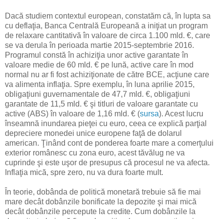
Dacă studiem contextul european, constatăm că, în lupta sa
cu deflaţia, Banca Centrală Europeană a iniţiat un program
de relaxare cantitativă în valoare de circa 1.100 mld. €, care
se va derula în perioada martie 2015-septembrie 2016.
Programul constă în achiziţia unor active garantate în
valoare medie de 60 mld. € pe lună, active care în mod
normal nu ar fi fost achiziţionate de către BCE, acţiune care
va alimenta inflaţia. Spre exemplu, în luna aprilie 2015,
obligaţiuni guvernamentale de 47,7 mld. €, obligaţiuni
garantate de 11,5 mld. € şi titluri de valoare garantate cu
active (ABS) în valoare de 1,16 mld. € (
sursa
). Acest lucru
înseamnă inundarea pieţei cu euro, ceea ce explică parţial
depreciere monedei unice europene faţă de dolarul
american. Ţinând cont de ponderea foarte mare a comerţului
exterior românesc cu zona euro, acest tăvălug ne va
cuprinde şi este uşor de presupus că procesul ne va afecta.
Inflaţia mică, spre zero, nu va dura foarte mult.
În teorie, dobânda de politică monetară trebuie să fie mai
mare decât dobânzile bonificate la depozite şi mai mică
decât dobânzile percepute la credite. Cum dobânzile la