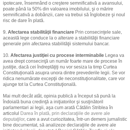
ipotecare, însemnând o creştere semnificativă a avansului,
poate până la 50% din valoarea imobilului, şi o mărire
semnificativă a dobânzii, care va trebui să înglobeze şi noul
risc de dare în plată.
9.
Afectarea stabilităţii financiare
Prin consecinţele sale,
această lege conduce la o alterare a stabilităţii financiare
generale prin afectarea stabilităţii sistemului bancar.
10.
Afectarea justiţiei cu procese interminabile
Legea va
avea drept consecinţă un număr foarte mare de procese în
justiţie, dacă cei îndreptăţiţi nu vor sesiza la timp Curtea
Constituţională asupra unora dintre prevederile legii. Se vor
ridica nenumărate excepţii de neconstituţionalitate, care vor
ajunge tot la Curtea Constituţională.
Mai mult decât atât, opinia publică a început să pună la
îndoială buna credinţă a iniţiatorilor şi susţinătoril
parlamentari ai legii, aşa cum arată Cătălin Striblea în
articolul
Darea în plată, prin declaraţiile de avere ale
deputaţilor
, care a avut curiozitatea, într-un demers jurnalistic
bine documentat, să analizeze declaraţiile de avere ale