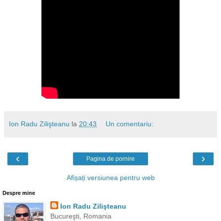
Ion Radu Zilişteanu
la
20:43
Un comentariu:
‹
›
Pagina de pornire
Afișați versiunea pentru web
Despre mine
Ion Radu Zilişteanu
Bucureşti, Romania