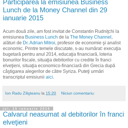
Participarea la emisiunea Business
Lunch de la Money Channel din 29
ianuarie 2015
Acum două zile, am fost invitat de Constantin Rudniţchi la
emisiunea
Business Lunch
de la
The Money Channel
,
alături de
Dr. Adrian Mitroi
, profesor de economie şi analist
economic. Printre temele discutate, s-au numărat: execuţia
bugetară pentru anul 2014, educaţia financiară, loteria
bonurilor fiscale, situaţia debitorilor cu credite în franci
elveţieni, situaţia economico-financiară din Grecia după
câştigarea alegerilor de către Syriza. Puteţi urmări
transcriptul emisiunii
aici
.
Ion Radu Zilişteanu
la
15:20
Niciun comentariu:
joi, 15 ianuarie 2015
Calvarul neasumat al debitorilor în franci
elveţieni