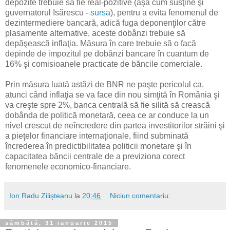
depozite trebuie să fie real-pozitive (aşa cum susţine şi
guvernatorul Isărescu -
sursa
), pentru a evita fenomenul de
dezintermediere bancară, adică fuga deponenţilor către
plasamente alternative, aceste dobânzi trebuie să
depăşească inflaţia. Măsura în care trebuie să o facă
depinde de impozitul pe dobânzi bancare în cuantum de
16% şi comisioanele practicate de băncile comerciale.
Prin măsura luată astăzi de BNR ne paşte pericolul ca,
atunci când inflaţia se va face din nou simţită în România şi
va creşte spre 2%, banca centrală să fie silită să crească
dobânda de politică monetară, ceea ce ar conduce la un
nivel crescut de neîncredere din partea investitorilor străini şi
a pieţelor financiare internaţionale, fiind subminată
încrederea în predictibilitatea politicii monetare şi în
capacitatea băncii centrale de a previziona corect
fenomenele economico-financiare.
Ion Radu Zilişteanu
la
20:46
Niciun comentariu:
sâmbătă, 31 ianuarie 2015