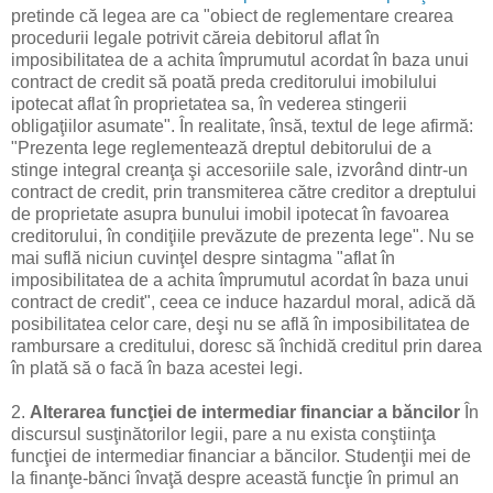
pretinde că legea are ca "obiect de reglementare crearea
procedurii legale potrivit căreia debitorul aflat în
imposibilitatea de a achita împrumutul acordat în baza unui
contract de credit să poată preda creditorului imobilului
ipotecat aflat în proprietatea sa, în vederea stingerii
obligaţiilor asumate". În realitate, însă, textul de lege afirmă:
"Prezenta lege reglementează dreptul debitorului de a
stinge integral creanţa şi accesoriile sale, izvorând dintr-un
contract de credit, prin transmiterea către creditor a dreptului
de proprietate asupra bunului imobil ipotecat în favoarea
creditorului, în condiţiile prevăzute de prezenta lege". Nu se
mai suflă niciun cuvinţel despre sintagma "aflat în
imposibilitatea de a achita împrumutul acordat în baza unui
contract de credit", ceea ce induce hazardul moral, adică dă
posibilitatea celor care, deşi nu se află în imposibilitatea de
rambursare a creditului, doresc să închidă creditul prin darea
în plată să o facă în baza acestei legi.
2.
Alterarea funcţiei de intermediar financiar a băncilor
În
discursul susţinătorilor legii, pare a nu exista conştiinţa
funcţiei de intermediar financiar a băncilor. Studenţii mei de
la finanţe-bănci învaţă despre această funcţie în primul an