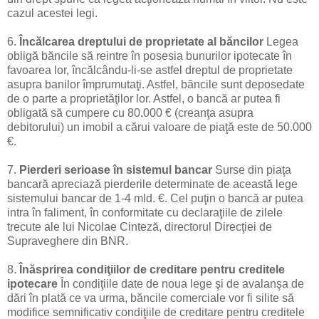
cazul acestei legi.
6.
Încălcarea dreptului de proprietate al băncilor
Legea
obligă băncile să reintre în posesia bunurilor ipotecate în
favoarea lor, încălcându-li-se astfel dreptul de proprietate
asupra banilor împrumutaţi. Astfel, băncile sunt deposedate
de o parte a proprietăţilor lor. Astfel, o bancă ar putea fi
obligată să cumpere cu 80.000 € (creanţa asupra
debitorului) un imobil a cărui valoare de piaţă este de 50.000
€.
7.
Pierderi serioase în sistemul bancar
Surse din piaţa
bancară apreciază pierderile determinate de această lege
sistemului bancar de 1-4 mld. €. Cel puţin o bancă ar putea
intra în faliment, în conformitate cu declaraţiile de zilele
trecute ale lui Nicolae Cinteză, directorul Direcţiei de
Supraveghere din BNR.
8.
Înăsprirea condiţiilor de creditare pentru creditele
ipotecare
În condiţiile date de noua lege şi de avalanşa de
dări în plată ce va urma, băncile comerciale vor fi silite să
modifice semnificativ condiţiile de creditare pentru creditele