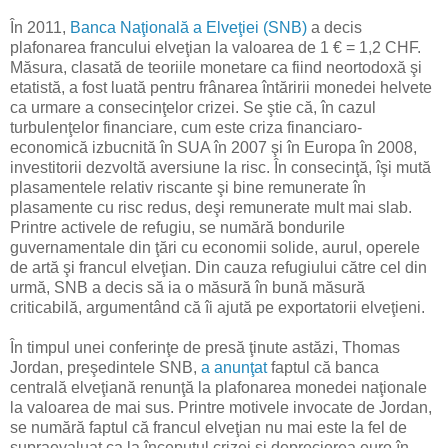
În 2011,
Banca Naţională a Elveţiei (SNB)
a decis
plafonarea francului elveţian la valoarea de 1 € = 1,2 CHF.
Măsura, clasată de teoriile monetare ca fiind neortodoxă şi
etatistă, a fost luată pentru frânarea întăririi monedei helvete
ca urmare a consecinţelor crizei. Se ştie că, în cazul
turbulenţelor financiare, cum este criza financiaro-
economică izbucnită în SUA în 2007 şi în Europa în 2008,
investitorii dezvoltă aversiune la risc. În consecinţă, îşi mută
plasamentele relativ riscante şi bine remunerate în
plasamente cu risc redus, deşi remunerate mult mai slab.
Printre activele de refugiu, se numără bondurile
guvernamentale din ţări cu economii solide, aurul, operele
de artă şi francul elveţian. Din cauza refugiului către cel din
urmă, SNB a decis să ia o măsură în bună măsură
criticabilă, argumentând că îi ajută pe exportatorii elveţieni.
În timpul unei conferinţe de presă ţinute astăzi, Thomas
Jordan, preşedintele SNB,
a anunţat
faptul că banca
centrală elveţiană renunţă la plafonarea monedei naţionale
la valoarea de mai sus. Printre motivele invocate de Jordan,
se numără faptul că francul elveţian nu mai este la fel de
supraevaluat ca la începutul crizei şi deprecierea euro în