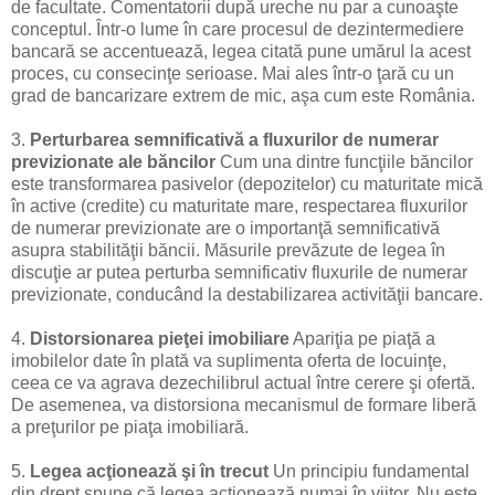
de facultate. Comentatorii după ureche nu par a cunoaşte
conceptul. Într-o lume în care procesul de dezintermediere
bancară se accentuează, legea citată pune umărul la acest
proces, cu consecinţe serioase. Mai ales într-o ţară cu un
grad de bancarizare extrem de mic, aşa cum este România.
3.
Perturbarea semnificativă a fluxurilor de numerar
previzionate ale băncilor
Cum una dintre funcţiile băncilor
este transformarea pasivelor (depozitelor) cu maturitate mică
în active (credite) cu maturitate mare, respectarea fluxurilor
de numerar previzionate are o importanţă semnificativă
asupra stabilităţii băncii. Măsurile prevăzute de legea în
discuţie ar putea perturba semnificativ fluxurile de numerar
previzionate, conducând la destabilizarea activităţii bancare.
4.
Distorsionarea pieţei imobiliare
Apariţia pe piaţă a
imobilelor date în plată va suplimenta oferta de locuinţe,
ceea ce va agrava dezechilibrul actual între cerere şi ofertă.
De asemenea, va distorsiona mecanismul de formare liberă
a preţurilor pe piaţa imobiliară.
5.
Legea acţionează şi în trecut
Un principiu fundamental
din drept spune că legea acţionează numai în viitor. Nu este