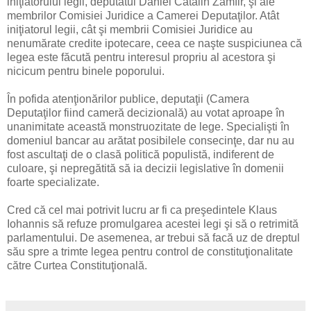
iniţiatorului legii, deputatul Daniel Cătălin Zamfir, şi ale
membrilor Comisiei Juridice a Camerei Deputaţilor. Atât
iniţiatorul legii, cât şi membrii Comisiei Juridice au
nenumărate credite ipotecare, ceea ce naşte suspiciunea că
legea este făcută pentru interesul propriu al acestora şi
nicicum pentru binele poporului.
În pofida atenţionărilor publice, deputaţii (Camera
Deputaţilor fiind cameră decizională) au votat aproape în
unanimitate această monstruozitate de lege. Specialişti în
domeniul bancar au arătat posibilele consecinţe, dar nu au
fost ascultaţi de o clasă politică populistă, indiferent de
culoare, şi nepregătită să ia decizii legislative în domenii
foarte specializate.
Cred că cel mai potrivit lucru ar fi ca preşedintele Klaus
Iohannis să refuze promulgarea acestei legi şi să o retrimită
parlamentului. De asemenea, ar trebui să facă uz de dreptul
său spre a trimte legea pentru control de constituţionalitate
către Curtea Constituţională.