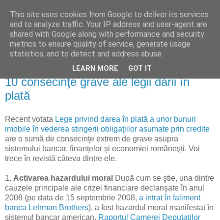
This site uses cookies from Google to deliver its services
Reflecţii economice
and to analyze traffic. Your IP address and user-agent are
shared with Google along with performance and security
metrics to ensure quality of service, generate usage
blog de reflecţii, informaţii şi opinii economice
statistics, and to detect and address abuse.
LEARN MORE
GOT IT
duminică, 29 noiembrie 2015
10 consecinţe grave ale legii dării în
plată
Recent votata
Lege privind darea în plată a unor bunuri
imobile în vederea stingerii obligaţiilor asumate prin credite
are o sumă de consecinţe extrem de grave asupra
sistemului bancar, finanţelor şi economiei româneşti. Voi
trece în revistă câteva dintre ele.
1.
Activarea hazardului moral
După cum se ştie, una dintre
cauzele principale ale crizei financiare declanşate în anul
2008 (pe data de 15 septembrie 2008,
a intrat în faliment
banca Lehman Brothers
), a fost hazardul moral manifestat în
sistemul bancar american.
Raportul Camerei Deputaţilor