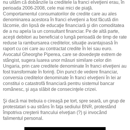
nu uităm că dobânzile la creditele la franci elveţieni erau, în
perioada 2006-2008, cele mai mici de piaţă.
Comportamentul consumatorilor de credite care au ales
denominarea acestora în franci elveţieni a fost făcută din
lăcomie, din lipsă de educaţie financiară şi din comoditatea
de a nu apela la un consultant financiar. Pe de altă parte,
aceşti debitori au beneficiat o lungă perioadă de timp de rate
reduse la rambursarea creditelor, situaţie avantajoasă în
raport cu cei care au contractat credite în lei sau euro.
Avocatul Gheorghe Piperea, care se dovedeşte extrem de
stângist, sugera luarea unor măsuri similare celor din
Ungaria, prin care creditele denominate în franci elveţieni au
fost transformate în forinţi. Din punct de vedere financiar,
conversia creditelor denominate în franci elveţieni în lei ar
constitui o catastrofă financiară pentru sistemul bancar
românesc, şi aşa slăbit de consecinţele crizei.
Şi dacă mai trebuia o cireaşă pe tort, spre seară, un grup de
protestatari s-au strâns în faţa sediului BNR, protestând
împotriva creşterii francului elveţian (?) şi invocând
falimentul personal.