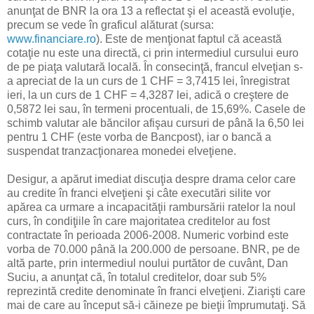
anunţat de BNR la ora 13 a reflectat şi el această evoluţie,
precum se vede în graficul alăturat (sursa:
www.financiare.ro
). Este de menţionat faptul că această
cotaţie nu este una directă, ci prin intermediul cursului euro
de pe piaţa valutară locală. În consecinţă, francul elveţian s-
a apreciat de la un curs de 1 CHF = 3,7415 lei, înregistrat
ieri, la un curs de 1 CHF = 4,3287 lei, adică o creştere de
0,5872 lei sau, în termeni procentuali, de 15,69%. Casele de
schimb valutar ale băncilor afişau cursuri de până la 6,50 lei
pentru 1 CHF (este vorba de Bancpost), iar o bancă a
suspendat tranzacţionarea monedei elveţiene.
Desigur, a apărut imediat discuţia despre drama celor care
au credite în franci elveţieni şi câte executări silite vor
apărea ca urmare a incapacităţii rambursării ratelor la noul
curs, în condiţiile în care majoritatea creditelor au fost
contractate în perioada 2006-2008. Numeric vorbind este
vorba de 70.000 până la 200.000 de persoane. BNR, pe de
altă parte, prin intermediul noului purtător de cuvânt, Dan
Suciu, a anunţat că, în totalul creditelor, doar sub 5%
reprezintă credite denominate în franci elveţieni. Ziarişti care
mai de care au început să-i căineze pe bieţii împrumutaţi. Să