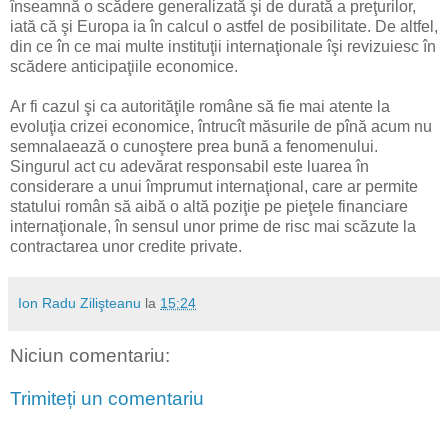
înseamnă o scădere generalizată şi de durată a preţurilor,
iată că şi Europa ia în calcul o astfel de posibilitate. De altfel,
din ce în ce mai multe instituţii internaţionale îşi revizuiesc în
scădere anticipaţiile economice.
Ar fi cazul şi ca autorităţile române să fie mai atente la
evoluţia crizei economice, întrucît măsurile de pînă acum nu
semnalaează o cunoştere prea bună a fenomenului.
Singurul act cu adevărat responsabil este luarea în
considerare a unui împrumut internaţional, care ar permite
statului român să aibă o altă poziţie pe pieţele financiare
internaţionale, în sensul unor prime de risc mai scăzute la
contractarea unor credite private.
Ion Radu Zilişteanu
la
15:24
Niciun comentariu:
Trimiteți un comentariu