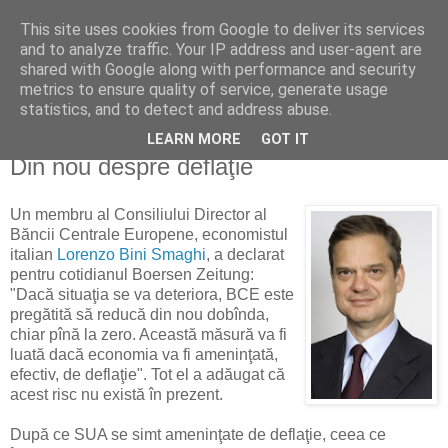
This site uses cookies from Google to deliver its services
Reflecţii economice
and to analyze traffic. Your IP address and user-agent are
shared with Google along with performance and security
metrics to ensure quality of service, generate usage
blog de reflecţii, informaţii şi opinii economice
statistics, and to detect and address abuse.
LEARN MORE
GOT IT
marți, 10 martie 2009
Din nou despre deflaţie
Un membru al Consiliului Director al
Băncii Centrale Europene, economistul
italian
Lorenzo Bini Smaghi
, a declarat
pentru cotidianul Boersen Zeitung:
"Dacă situaţia se va deteriora, BCE este
pregătită să reducă din nou dobînda,
chiar pînă la zero. Această măsură va fi
luată dacă economia va fi ameninţată,
efectiv, de deflaţie". Tot el a adăugat că
acest risc nu există în prezent.
După ce SUA se simt ameninţate de deflaţie, ceea ce