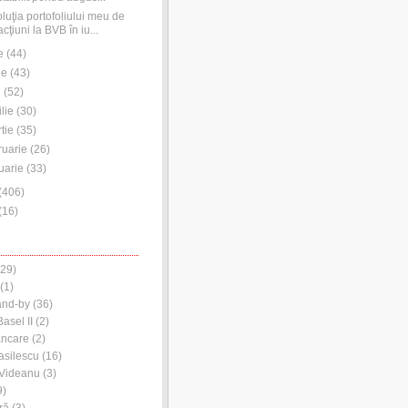
luţia portofoliului meu de
acţiuni la BVB în iu...
e
(
44
)
ie
(
43
)
i
(
52
)
ilie
(
30
)
tie
(
35
)
ruarie
(
26
)
uarie
(
33
)
(
406
)
(
16
)
29)
(1)
and-by
(36)
asel II
(2)
ancare
(2)
asilescu
(16)
 Videanu
(3)
9)