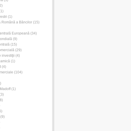
ră
(3)
2)
1)
estri
(1)
a Română a Băncilor
(15)
entrală Europeană
(34)
ondială
(9)
ntrală
(15)
omercială
(29)
investiţii
(4)
lamică
(1)
t
(4)
merciale
(104)
)
Madoff
(1)
(3)
8)
)
6)
(9)
)
)