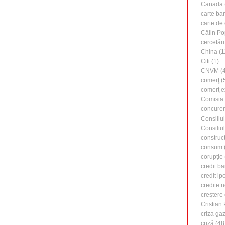
Canada
carte ba
carte de 
Călin Po
cercetări
China
(1
Citi
(1)
CNVM
(4
comerţ
(
comerţ e
Comisia
concure
Consiliu
Consiliu
construcţ
consum
corupţie
credit b
credit ip
credite 
creştere
Cristian
criza ga
criză
(48