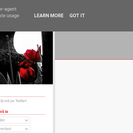
er-agent
rate usage
LEARN MORE
GOT IT
financiare.ro
contact
vă la
ări
entarii