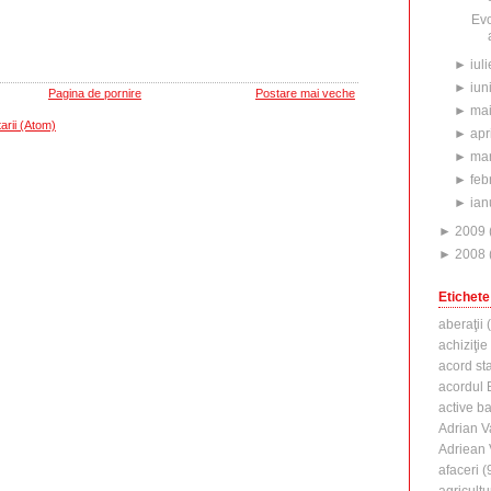
Evo
►
iuli
►
iun
Pagina de pornire
Postare mai veche
►
ma
arii (Atom)
►
apr
►
mar
►
feb
►
ian
►
2009
►
2008
Etichete
aberaţii
(
achiziţie
acord st
acordul B
active b
Adrian V
Adriean
afaceri
(