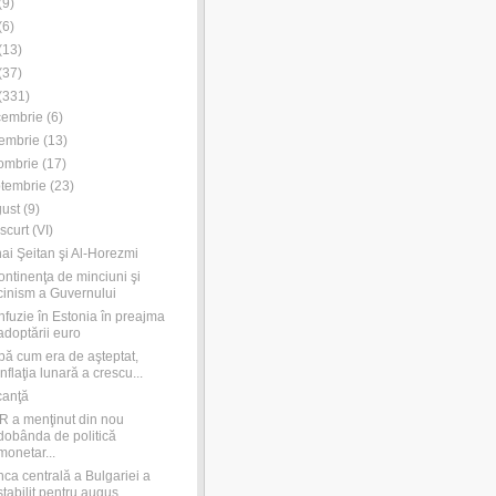
(
9
)
(
6
)
(
13
)
(
37
)
(
331
)
cembrie
(
6
)
embrie
(
13
)
ombrie
(
17
)
tembrie
(
23
)
ust
(
9
)
scurt (VI)
ai Şeitan şi Al-Horezmi
ontinenţa de minciuni şi
cinism a Guvernului
fuzie în Estonia în preajma
adoptării euro
ă cum era de aşteptat,
inflaţia lunară a crescu...
canţă
 a menţinut din nou
dobânda de politică
monetar...
ca centrală a Bulgariei a
stabilit pentru augus...