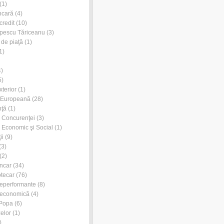
(1)
ncară
(4)
credit
(10)
pescu Tăriceanu
(3)
 de piaţă
(1)
1)
)
5)
xterior
(1)
 Europeană
(28)
nţă
(1)
l Concurenţei
(3)
l Economic şi Social
(1)
ii
(9)
(3)
(2)
ancar
(34)
otecar
(76)
neperformante
(8)
 economică
(4)
 Popa
(6)
zelor
(1)
)