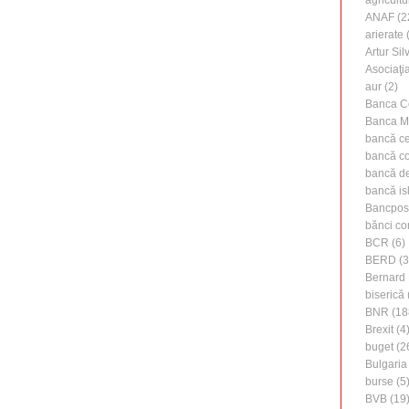
agricultu
ANAF
(2
arierate
(
Artur Silv
Asociaţi
aur
(2)
Banca C
Banca M
bancă ce
bancă c
bancă de 
bancă is
Bancpos
bănci co
BCR
(6)
BERD
(3
Bernard 
biserică
BNR
(18
Brexit
(4
buget
(2
Bulgaria
burse
(5
BVB
(19