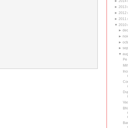
►
2014
►
2013
►
2012
►
2011
▼
2010
►
de
►
noi
►
oct
►
sep
▼
aug
Pe 
Mih
Inc
Con
Dup
Va
BNR
Ban