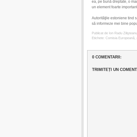
ea, pe bună dreptate, o marf
un element foarte important
Autorităţile estoniene tind 
să informeze mei bine popu
Publicat de Ion Radu Ziliştean
Etichete:
Comisia Europeană
,
0 COMENTARII:
TRIMITEȚI UN COMENT