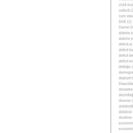
criză ec
cultură
(
curs valu
DAE
(1)
Daniel 
datorie 
datorie 
deficit a
deficit b
deficit d
deficit e
deflaţie
(
demogra
depozit 
Depozita
dezastre
dezinflaţ
diverse
(
dobândă 
dobânzi
doctrine
economi
economi