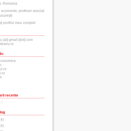
i, Romania
n economie, profesor asociat
ucureşti
ți profilul meu complet
nu [at] gmail [dot] com
steanu.ro
în:
economice
o
ul.ro
.ro
m
rii recente
ă...
log
(
4
)
(
4
)