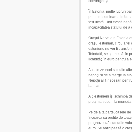
convergenţă.
În Estonia, multe lucruri pa
pentru diseminarea informaţ
fost uitată. Unii evocă nepă
incapacitatea statului de a o
Oraşul Narva din Estonia es
oraşul estonian, circulă fel
estoniene nu vor fi transfor
Totodată, se spune că, în p
lichidităţi în euro pentru 
Aceste zvonuri şi multe alt
nepoţii şi de a merge la s
Nepoţii ar fi necesari pentr
bancar.
Alţi estonieni îşi schimbă d
preajma trecerii la moned
Pe de altă parte, casele de
încearcă să profite de toate
prognozează cursurile valut
euro. Se anticipează o creşt