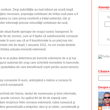
Abonaţi-
r confuze. Deşi autorităţile au luat măsuri pe scară largă
iilor necesare, populaţia vorbitoare de limba rusă pare a fi
Sc
sarea cu care presa rusofonă a tratat subiectul, dar şi
feri informaţii precise minorităţii vorbitoare de rusă.
te situat foarte aproape de oraşul rusesc Ivangorod. În
 de fel de zvonuri, cum ar fi faptul că subdiviziunile coroanei
Fu
mate în euro sau că ar fi transformate la un preţ mai mic.
rimele zile de după 1 ianuarie 2011, nu vor exista destule
a schimba actuala monedă estoniană.
ele le-ar putea determina pe bunicile estoniene de a-şi lua
ingurul automat din oraş care schimbă monedele în bancnote.
u gratuitatea de care beneficiază copiii pentru acest serviciu
Căutare 
eja coroanele în euro, anticipând o mărire a cursului în
a unică europeană.
Despre 
 schimb din Narva, destul de numeroase şi bine informate,
 aceste zvonuri. Au apărut fel de fel de experţi care
are reciproce între coroana estoniană, rubla rusească şi
ere generalizată a preţurilor, deci şi al rublei, considerată şi
Ion R