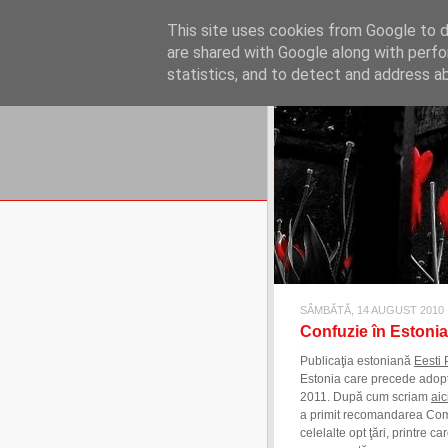
REFLECŢII EC
This site uses cookies from Google to de
blog de reflecţii, informaţii şi 
are shared with Google along with perfo
statistics, and to detect and address a
SÂMBĂTĂ, 14 AUGUST 2010
Confuzie în Estonia
Publicaţia estoniană
Eesti 
Estonia care precede adop
2011. După cum scriam
aic
a primit recomandarea Co
celelalte opt ţări, printre 