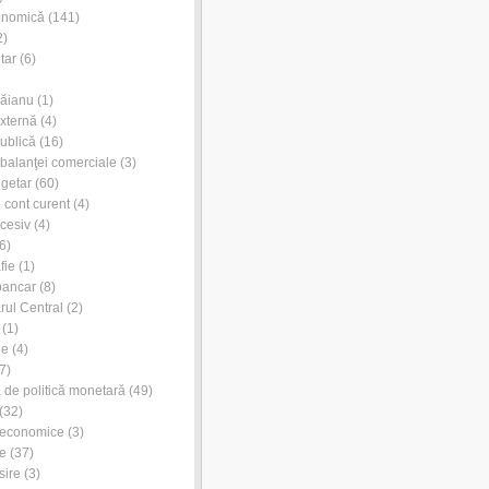
onomică
(141)
2)
tar
(6)
Dăianu
(1)
externă
(4)
publică
(16)
l balanţei comerciale
(3)
ugetar
(60)
e cont curent
(4)
xcesiv
(4)
6)
fie
(1)
bancar
(8)
rul Central
(2)
(1)
ie
(4)
7)
de politică monetară
(49)
(32)
 economice
(3)
e
(37)
sire
(3)