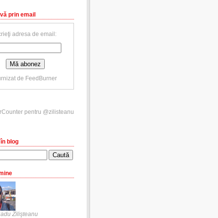
vă prin email
rieţi adresa de email:
rnizat de
FeedBurner
în blog
mine
adu Zilişteanu