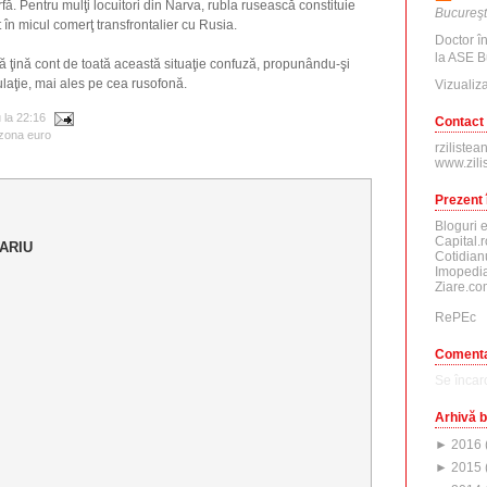
ă. Pentru mulţi locuitori din Narva, rubla rusească constituie
Bucureşt
 în micul comerţ transfrontalier cu Rusia.
Doctor î
la ASE B
să ţină cont de toată această situaţie confuză, propunându-şi
laţie, mai ales pe cea rusofonă.
Vizualiza
u
la
22:16
Contact
zona euro
rzilistea
www.zili
Prezent 
Bloguri 
Capital.r
ARIU
Cotidian
Imopedia
Ziare.co
RePEc
Comenta
Se încarc
Arhivă b
►
2016
►
2015