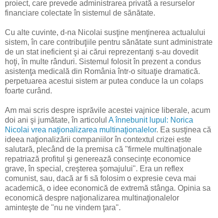
proiect, care prevede administrarea privată a resurselor
financiare colectate în sistemul de sănătate.
Cu alte cuvinte, d-na Nicolai susţine menţinerea actualului
sistem, în care contribuţiile pentru sănătate sunt administrate
de un stat ineficient şi ai cărui reprezentanţi s-au dovedit
hoţi, în multe rânduri. Sistemul folosit în prezent a condus
asistenţa medicală din România într-o situaţie dramatică.
perpetuarea acestui sistem ar putea conduce la un colaps
foarte curând.
Am mai scris despre isprăvile acestei vajnice liberale, acum
doi ani şi jumătate, în articolul
A înnebunit lupul: Norica
Nicolai vrea naţionalizarea multinaţionalelor
. Ea susţinea că
ideea naţionalizării companiilor în contextul crizei este
salutară, plecând de la premisa că "firmele multinaţionale
repatriază profitul şi generează consecinţe economice
grave, în special, creşterea şomajului". Era un reflex
comunist, sau, dacă ar fi să folosim o expresie ceva mai
academică, o idee economică de extremă stânga. Opinia sa
economică despre naţionalizarea multinaţionalelor
aminteşte de "nu ne vindem ţara".