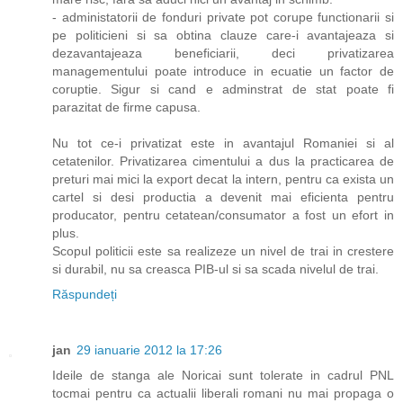
- administatorii de fonduri private pot corupe functionarii si
pe politicieni si sa obtina clauze care-i avantajeaza si
dezavantajeaza beneficiarii, deci privatizarea
managementului poate introduce in ecuatie un factor de
coruptie. Sigur si cand e adminstrat de stat poate fi
parazitat de firme capusa.
Nu tot ce-i privatizat este in avantajul Romaniei si al
cetatenilor. Privatizarea cimentului a dus la practicarea de
preturi mai mici la export decat la intern, pentru ca exista un
cartel si desi productia a devenit mai eficienta pentru
producator, pentru cetatean/consumator a fost un efort in
plus.
Scopul politicii este sa realizeze un nivel de trai in crestere
si durabil, nu sa creasca PIB-ul si sa scada nivelul de trai.
Răspundeți
jan
29 ianuarie 2012 la 17:26
Ideile de stanga ale Noricai sunt tolerate in cadrul PNL
tocmai pentru ca actualii liberali romani nu mai propaga o