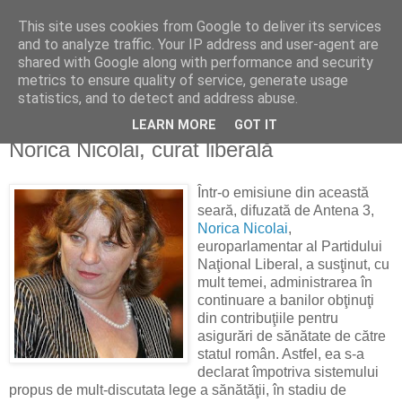
This site uses cookies from Google to deliver its services
Reflecţii economice
and to analyze traffic. Your IP address and user-agent are
shared with Google along with performance and security
metrics to ensure quality of service, generate usage
blog de reflecţii, informaţii şi opinii economice
statistics, and to detect and address abuse.
LEARN MORE
GOT IT
joi, 22 decembrie 2011
Norica Nicolai, curat liberală
Într-o emisiune din această
seară, difuzată de Antena 3,
Norica Nicolai
,
europarlamentar al Partidului
Naţional Liberal, a susţinut, cu
mult temei, administrarea în
continuare a banilor obţinuţi
din contribuţiile pentru
asigurări de sănătate de către
statul român. Astfel, ea s-a
declarat împotriva sistemului
propus de mult-discutata lege a sănătăţii, în stadiu de