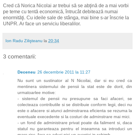
Cred că Norica Nicolai ar trebui să se abţină de a mai vorbi
pe teme cu tentă economică, întrucât debitează numai
enormităţi. Cu ideile sale de stânga, mai bine s-ar înscrie la
UNPR. Ar face un serviciu liberalilor.
Ion Radu Zilişteanu
la
20:34
3 comentarii:
Deceneu
26 decembrie 2011 la 11:27
Nu sunt un sustinator al N Nicoilai, dar si eu cred ca
mentinera sistemului de pensii la stat este de dorit, din
urmatoarlee motive:
- sistemul de pensii nu presupune sa faci afaceri, se
colecteaza contributile si se distribuie conform legii, deci nu
este o afacere si atunci adminstrarea eficienta se rezuma la
eventuale execedente si la costuri de adminstrare mai mici.
- un fond de administrare privat poate da faliment si, daca
statul nu garanteaza pentru el inseamna sa introduci un
mare risc, fara sa aduci nici un avantaj in schimb.