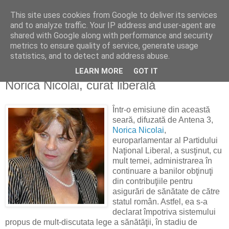
This site uses cookies from Google to deliver its services
Reflecţii economice
and to analyze traffic. Your IP address and user-agent are
shared with Google along with performance and security
metrics to ensure quality of service, generate usage
blog de reflecţii, informaţii şi opinii economice
statistics, and to detect and address abuse.
LEARN MORE
GOT IT
joi, 22 decembrie 2011
Norica Nicolai, curat liberală
Într-o emisiune din această
seară, difuzată de Antena 3,
Norica Nicolai
,
europarlamentar al Partidului
Naţional Liberal, a susţinut, cu
mult temei, administrarea în
continuare a banilor obţinuţi
din contribuţiile pentru
asigurări de sănătate de către
statul român. Astfel, ea s-a
declarat împotriva sistemului
propus de mult-discutata lege a sănătăţii, în stadiu de