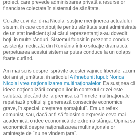
proiect, care prevede administrarea privată a resurselor
financiare colectate în sistemul de sănătate.
Cu alte cuvinte, d-na Nicolai susţine menţinerea actualului
sistem, în care contribuţiile pentru sănătate sunt administrate
de un stat ineficient şi ai cărui reprezentanţi s-au dovedit
hoţi, în multe rânduri. Sistemul folosit în prezent a condus
asistenţa medicală din România într-o situaţie dramatică.
perpetuarea acestui sistem ar putea conduce la un colaps
foarte curând.
Am mai scris despre isprăvile acestei vajnice liberale, acum
doi ani şi jumătate, în articolul
A înnebunit lupul: Norica
Nicolai vrea naţionalizarea multinaţionalelor
. Ea susţinea că
ideea naţionalizării companiilor în contextul crizei este
salutară, plecând de la premisa că "firmele multinaţionale
repatriază profitul şi generează consecinţe economice
grave, în special, creşterea şomajului". Era un reflex
comunist, sau, dacă ar fi să folosim o expresie ceva mai
academică, o idee economică de extremă stânga. Opinia sa
economică despre naţionalizarea multinaţionalelor
aminteşte de "nu ne vindem ţara".