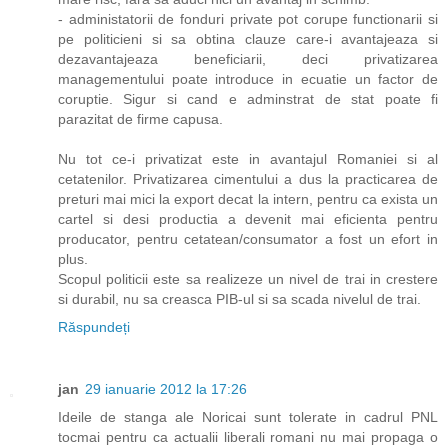
- administatorii de fonduri private pot corupe functionarii si
pe politicieni si sa obtina clauze care-i avantajeaza si
dezavantajeaza beneficiarii, deci privatizarea
managementului poate introduce in ecuatie un factor de
coruptie. Sigur si cand e adminstrat de stat poate fi
parazitat de firme capusa.
Nu tot ce-i privatizat este in avantajul Romaniei si al
cetatenilor. Privatizarea cimentului a dus la practicarea de
preturi mai mici la export decat la intern, pentru ca exista un
cartel si desi productia a devenit mai eficienta pentru
producator, pentru cetatean/consumator a fost un efort in
plus.
Scopul politicii este sa realizeze un nivel de trai in crestere
si durabil, nu sa creasca PIB-ul si sa scada nivelul de trai.
Răspundeți
jan
29 ianuarie 2012 la 17:26
Ideile de stanga ale Noricai sunt tolerate in cadrul PNL
tocmai pentru ca actualii liberali romani nu mai propaga o