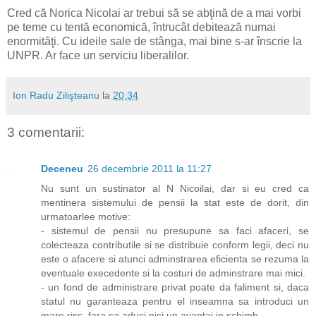
Cred că Norica Nicolai ar trebui să se abţină de a mai vorbi
pe teme cu tentă economică, întrucât debitează numai
enormităţi. Cu ideile sale de stânga, mai bine s-ar înscrie la
UNPR. Ar face un serviciu liberalilor.
Ion Radu Zilişteanu
la
20:34
3 comentarii:
Deceneu
26 decembrie 2011 la 11:27
Nu sunt un sustinator al N Nicoilai, dar si eu cred ca
mentinera sistemului de pensii la stat este de dorit, din
urmatoarlee motive:
- sistemul de pensii nu presupune sa faci afaceri, se
colecteaza contributile si se distribuie conform legii, deci nu
este o afacere si atunci adminstrarea eficienta se rezuma la
eventuale execedente si la costuri de adminstrare mai mici.
- un fond de administrare privat poate da faliment si, daca
statul nu garanteaza pentru el inseamna sa introduci un
mare risc, fara sa aduci nici un avantaj in schimb.